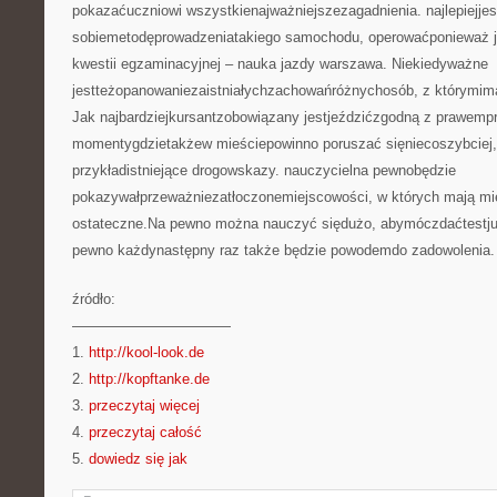
pokazaćuczniowi wszystkienajważniejszezagadnienia. najlepiejje
sobiemetodęprowadzeniatakiego samochodu, operowaćponieważ 
kwestii egzaminacyjnej – nauka jazdy warszawa. Niekiedyważne
jestteżopanowaniezaistniałychzachowańróżnychosób, z którymim
Jak najbardziejkursantzobowiązany jestjeździćzgodną z prawemprę
momentygdzietakżew mieściepowinno poruszać sięniecoszybciej
przykładistniejące drogowskazy. nauczycielna pewnobędzie
pokazywałprzeważniezatłoczonemiejscowości, w których mają mie
ostateczne.Na pewno można nauczyć siędużo, abymóczdaćtestju
pewno każdynastępny raz także będzie powodemdo zadowolenia.
źródło:
———————————
1.
http://kool-look.de
2.
http://kopftanke.de
3.
przeczytaj więcej
4.
przeczytaj całość
5.
dowiedz się jak