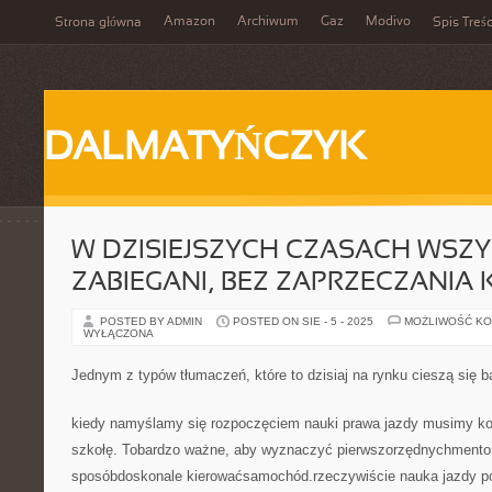
Amazon
Archiwum
Gaz
Modivo
Strona główna
Spis Treśc
DALMATYŃCZYK
W DZISIEJSZYCH CZASACH WSZY
ZABIEGANI, BEZ ZAPRZECZANIA 
POSTED BY ADMIN
POSTED ON SIE - 5 - 2025
MOŻLIWOŚĆ K
WYŁĄCZONA
Jednym z typów tłumaczeń, które to dzisiaj na rynku cieszą się b
kiedy namyślamy się rozpoczęciem nauki prawa jazdy musimy ko
szkołę. Tobardzo ważne, aby wyznaczyć pierwszorzędnychmentor
sposóbdoskonale kierowaćsamochód.rzeczywiście nauka jazdy p