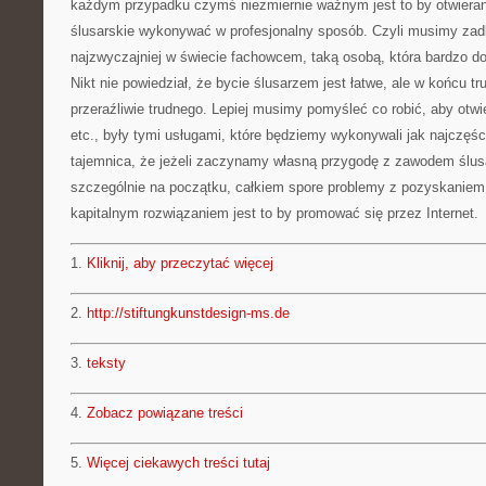
każdym przypadku czymś niezmiernie ważnym jest to by otwieran
ślusarskie wykonywać w profesjonalny sposób. Czyli musimy zad
najzwyczajniej w świecie fachowcem, taką osobą, która bardzo do
Nikt nie powiedział, że bycie ślusarzem jest łatwe, ale w końcu tru
przeraźliwie trudnego. Lepiej musimy pomyśleć co robić, aby ot
etc., były tymi usługami, które będziemy wykonywali jak najczęśc
tajemnica, że jeżeli zaczynamy własną przygodę z zawodem śl
szczególnie na początku, całkiem spore problemy z pozyskaniem k
kapitalnym rozwiązaniem jest to by promować się przez Internet.
1.
Kliknij, aby przeczytać więcej
2.
http://stiftungkunstdesign-ms.de
3.
teksty
4.
Zobacz powiązane treści
5.
Więcej ciekawych treści tutaj