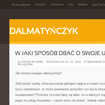
Amazon
Archiwum
Gaz
Modivo
Strona główna
Spis Treśc
DALMATYŃCZYK
W JAKI SPOSÓB DBAĆ O SWOJE 
POSTED BY ADMIN
POSTED ON LIS - 22 - 2025
MOŻLIWOŚĆ 
WYŁĄCZONA
Jak można rozwijać własną firmę?
Jeśli jesteś osobą, która poszukuje jakiegoś zajęcia w swoim życi
życiu zawodowym, to może powinieneś pomyśleć czy bycie ślusa
rozwiązaniem? Przecież szczere fakty są takie, że w dalszym ci
popyt na usługi ślusarskie – ciężko temu się dziwić. Jednak nale