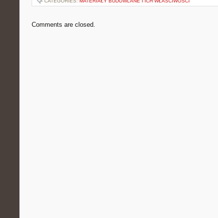
CATEGORIES:
MATERIAŁY BUDOWLANE I ICH WŁAŚCIWOŚCI
Comments are closed.