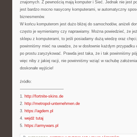
znajomych. Z pewnością mają komputer i Sieć. Jednak nie jest p
jest bardzo mocno nasycony komputerami, w automatyczny sposób
biznesmenów.
W końcu komputerom jest dużo bliżej do samochodów, aniżeli do
często je wymieniamy czy naprawiamy. Można powiedzieć, że jeże
sklepu z komputerami, to jeśli posiadamy dużą wiedzę oraz chęci
powinniśmy mieć na uwadze, że w dosłownie każdym przypadku 
po prostu zaryzykować. Prawda jest taka, że i tak powinniśmy pó
więc niby z jakiej racji, nie powinniśmy wziąć w rachubę założe
doskonałe wyjście!
źródło:
———————————
1.
http://fortnite-skins.de
2.
http://metropol-unternehmen.de
3.
https://agdem.pl
4.
wejdź tutaj
5.
https://armywars.pl