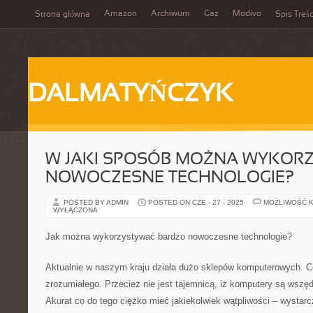
Amazon
Archiwum
Gaz
Modivo
Strona główna
Spis Treśc
DALMATYŃCZYK
W JAKI SPOSÓB MOŻNA WYKOR
NOWOCZESNE TECHNOLOGIE?
POSTED BY ADMIN
POSTED ON CZE - 27 - 2025
MOŻLIWOŚĆ 
WYŁĄCZONA
Jak można wykorzystywać bardzo nowoczesne technologie?
Aktualnie w naszym kraju działa dużo sklepów komputerowych. Có
zrozumiałego. Przecież nie jest tajemnicą, iż komputery są wszę
Akurat co do tego ciężko mieć jakiekolwiek wątpliwości – wysta