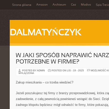
Amazon
Archiwum
Gaz
Modivo
Strona główna
Spis Treśc
DALMATYŃCZYK
W JAKI SPOSÓB NAPRAWIĆ NAR
POTRZEBNE W FIRMIE?
POSTED BY ADMIN
POSTED ON LIS - 19 - 2025
MOŻLIWOŚĆ 
WYŁĄCZONA
Zakup mieszkania – co trzeba wiedzieć?
Jeżeli poszukujesz tej firmy z branży przeprowadzkowej, która za
zadowolenie, z całą pewnością powinieneś wstąpić do Sieci. Dzięk
żadnego kłopotu będziesz mógł odnaleźć te firmy, które pokazują