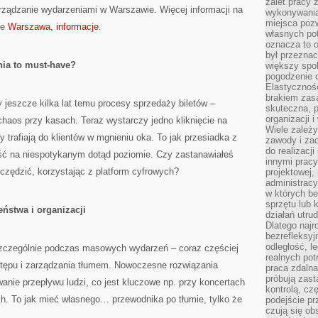
zalet pracy 
zarządzanie wydarzeniami w Warszawie. Więcej informacji na
wykonywania
miejsca pozw
ie
Warszawa, informacje
.
własnych po
oznacza to 
był przezna
ia to must-have?
większy spok
pogodzenie 
Elastyczność
brakiem zasa
 jeszcze kilka lat temu procesy sprzedaży biletów –
skuteczna, p
organizacji 
 chaos przy kasach. Teraz wystarczy jedno kliknięcie na
Wiele zależ
y trafiają do klientów w mgnieniu oka. To jak przesiadka z
zawody i zad
do realizacj
ość na niespotykanym dotąd poziomie. Czy zastanawiałeś
innymi pracy
czędzić, korzystając z platform cyfrowych?
projektowej,
administracy
w których be
sprzętu lub 
ństwa i organizacji
działań utru
Dlatego najr
bezrefleksy
odległość, 
zczególnie podczas masowych wydarzeń – coraz częściej
realnych pot
stępu i zarządzania tłumem. Nowoczesne rozwiązania
praca zdalna
próbują zas
anie przepływu ludzi, co jest kluczowe np. przy koncertach
kontrolą, cz
. To jak mieć własnego… przewodnika po tłumie, tylko że
podejście pr
czują się ob