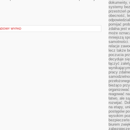
dokumenty, w
systemy bez
przestrzeń p
obecność, le
odpowiedzia
pomijać prob
zdalna jest 
ENDOWY WYPAD
może oznacz
mniejszą sp
samotności. 
relacje zawo
lecz także b
poczucia prz
decyduje się
łączyć zalet
wynikającym
pracy zdaln
samodzielno
przełożonego
bieżąco prz
organizować 
reagować na
łatwo, ale s
rozwijać. Do
na etapy, un
postępów po
wysokim pozi
bezpieczeńs
biurem zwię
zabezpiecze