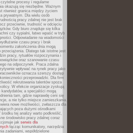
czytelne procesy i regularne
a okazują się niezbędne. Ważnym
st również granica między życiem
 prywatnym. Dla wielu osób
rudnością pracy zdalnej nie jest brak
lecz przeciwnie, trudność w odcięciu
ązków. Gdy biuro znajduje się kilka
chni czy sypialni, łatwo wpaść w tryb
tępności. Odpowiadanie na wiadomości
ydłużanie czasu pracy i brak
omentu zakończenia dnia mogą
 przeciążenia. Dlatego tak istotne jest
dzin pracy, rytuałów rozpoczynania i
bowiązków oraz szanowanie czasu
ego na odpoczynek. Praca zdalna
zytywnie wpływać na rynek pracy jako
 pracowników oznacza szerszy dostęp
 konieczności przeprowadzki. Dla firm
liwość rekrutowania talentów spoza
okolicy. W efekcie organizacje zyskują
 kandydatów, a specjaliści mogą
dnienia tam, gdzie naprawdę ceni się
cje, a nie tylko miejsce zamieszkania.
twiera nowe możliwości, zwłaszcza dla
ających poza dużymi ośrodkami
 środku tej analizy warto podkreślić,
ne środowisko pracy zdalnej coraz
kcjonuje jak
serwis dla
nych
łącząc komunikatory, narzędzia
ia zadaniami, współdzielone