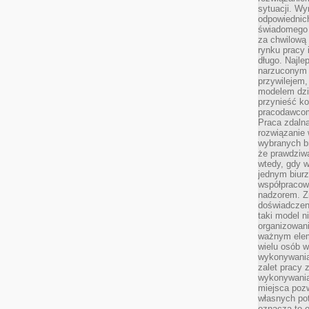
sytuacji. Wy
odpowiednich
świadomego 
za chwilową
rynku pracy 
długo. Najlep
narzuconym 
przywilejem
modelem dzia
przynieść ko
pracodawco
Praca zdalna
rozwiązanie 
wybranych br
że prawdziwa
wtedy, gdy 
jednym biurz
współpracow
nadzorem. Z
doświadczeni
taki model 
organizowani
ważnym elem
wielu osób 
wykonywania
zalet pracy 
wykonywania
miejsca pozw
własnych po
oznacza to 