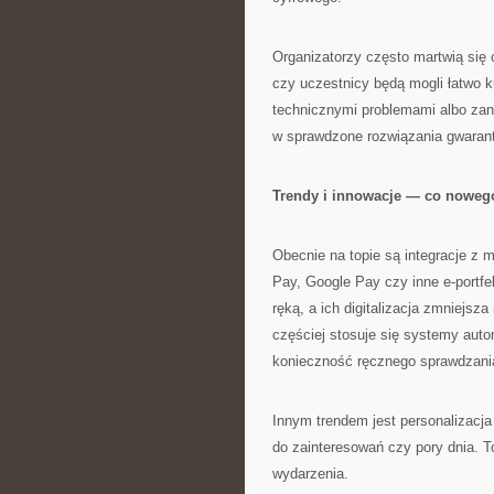
Organizatorzy często martwią się 
czy uczestnicy będą mogli łatwo ku
technicznymi problemami albo zan
w sprawdzone rozwiązania gwarant
Trendy i innowacje — co noweg
Obecnie na topie są integracje z m
Pay, Google Pay czy inne e-portf
ręką, a ich digitalizacja zmniejs
częściej stosuje się systemy aut
konieczność ręcznego sprawdzania
Innym trendem jest personalizacja
do zainteresowań czy pory dnia. To
wydarzenia.