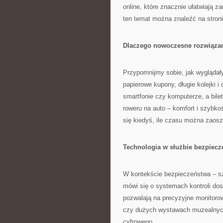
online, które znacznie ułatwiają 
ten temat można znaleźć na stron
Dlaczego nowoczesne rozwiązan
Przypomnijmy sobie, jak wyglądały
papierowe kupony, długie kolejki i
smartfonie czy komputerze, a bilet
roweru na auto – komfort i szybk
się kiedyś, ile czasu można zaosz
Technologia w służbie bezpiecze
W kontekście bezpieczeństwa – s
mówi się o systemach kontroli do
pozwalają na precyzyjne monitorow
czy dużych wystawach muzealnych
cyfrowego.