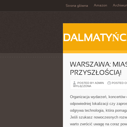
Amazon
Archiwu
Strona główna
DALMATYŃC
WARSZAWA: MIAST
PRZYSZŁOŚCIĄ!
POSTED BY ADMIN
POSTED ON
WYŁĄCZONA
Organizacja wydarzeń, koncertów 
odpowiedniej lokalizacji czy zapr
odgrywa technologia, która pomaga
Jeśli szukasz nowoczesnych rozwi
warto zwrócić uwagę na coraz po