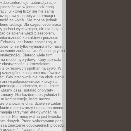
ideokonferencje, automatyzacje i
pieczeństwa w jedną codzienną
racy, w której liczy się nie sama
cz sprawny przepływ informacji i
lność za wynik. Nie można jednak
lemu izolacji. Dla części osób praca
wygodna i wyciszająca, ale dla innych
ać osłabienie więzi z zespołem,
ontaniczność kontaktów i poczucie
Człowiek jest istotą społeczną, a
dowe to nie tylko wymiana informacji,
udowanie zaufania, wspólnego języka i
ynależności. Dlatego wiele firm
 na model hybrydowy, który pozwala
y elastyczności z korzyściami
i z okresowych spotkań na żywo. W
ej szczególne znaczenie ma również
ść. Gdy pracownik nie ma obok siebie
 ani współpracowników, którzy na
ypominają o zadaniach, musi umieć
własny czas, ustalać priorytety i
 zmiany. Nie każdemu przychodzi to
ą to kompetencje, które można
bre planowanie dnia, dzielenie zadań
ikanie rozpraszaczy i regularna ocena
magają utrzymać efektywność na
omie. Nie mniej ważna jest kwestia
twa danych. Praca wykonywana poza
ksza znaczenie odpowiednich procedur,
ń urządzeń i świadomości