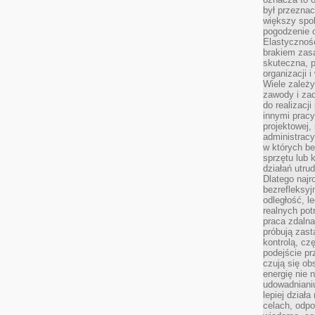
był przezna
większy spok
pogodzenie 
Elastyczność
brakiem zasa
skuteczna, p
organizacji 
Wiele zależ
zawody i zad
do realizacj
innymi pracy
projektowej,
administracy
w których be
sprzętu lub 
działań utru
Dlatego najr
bezrefleksy
odległość, 
realnych pot
praca zdalna
próbują zas
kontrolą, cz
podejście pr
czują się ob
energię nie n
udowadniani
lepiej dział
celach, odpo