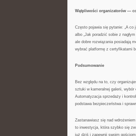
Wątpliwości organizatorów — co 
Często pojawia się pytanie: „A co
albo „Jak poradzić sobie z nagłym
ale dobre rozwiązania posiadają m
wybrać platformę z certyfikatami
Podsumowanie
Bez względu na to, czy organizu
sztuki w kameralnej galerii, wybó
Automatyzacja sprzedaży i kontrola
podstawa bezpieczeństwa i sprawne
Zastanawiasz się nad wdrożeniem
to inwestycja, która szybko się zw
już dziś i zapewnij swoim gościo