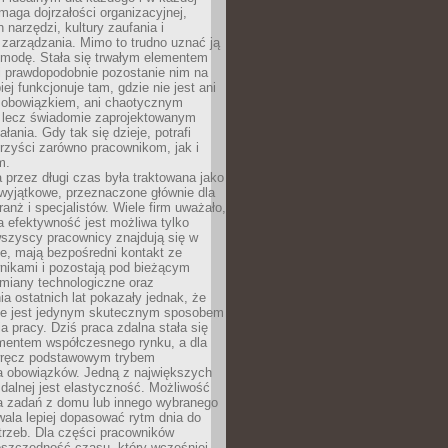
maga dojrzałości organizacyjnej,
 narzędzi, kultury zaufania i
zarządzania. Mimo to trudno uznać ją
 modę. Stała się trwałym elementem
i prawdopodobnie pozostanie nim na
iej funkcjonuje tam, gdzie nie jest ani
obowiązkiem, ani chaotycznym
, lecz świadomie zaprojektowanym
łania. Gdy tak się dzieje, potrafi
rzyści zarówno pracownikom, jak i
m.
 przez długi czas była traktowana jako
wyjątkowe, przeznaczone głównie dla
anż i specjalistów. Wiele firm uważało,
 efektywność jest możliwa tylko
wszyscy pracownicy znajdują się w
e, mają bezpośredni kontakt ze
nikami i pozostają pod bieżącym
miany technologiczne oraz
a ostatnich lat pokazały jednak, że
nie jest jedynym skutecznym sposobem
a pracy. Dziś praca zdalna stała się
entem współczesnego rynku, a dla
wręcz podstawowym trybem
 obowiązków. Jedną z największych
zdalnej jest elastyczność. Możliwość
 zadań z domu lub innego wybranego
ala lepiej dopasować rytm dnia do
trzeb. Dla części pracowników
oszczędność czasu, który wcześniej