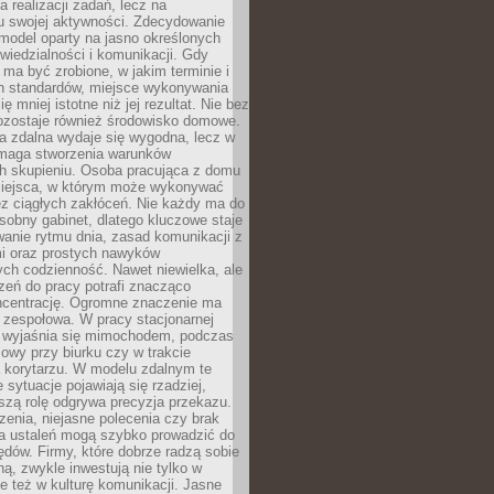
a realizacji zadań, lecz na
u swojej aktywności. Zdecydowanie
a model oparty na jasno określonych
wiedzialności i komunikacji. Gdy
ma być zrobione, w jakim terminie i
ch standardów, miejsce wykonywania
ię mniej istotne niż jej rezultat. Nie bez
ozostaje również środowisko domowe.
ca zdalna wydaje się wygodna, lecz w
maga stworzenia warunków
ch skupieniu. Osoba pracująca z domu
miejsca, w którym może wykonywać
z ciągłych zakłóceń. Nie każdy ma do
sobny gabinet, dlatego kluczowe staje
anie rytmu dnia, zasad komunikacji z
 oraz prostych nawyków
ch codzienność. Nawet niewielka, ale
rzeń do pracy potrafi znacząco
ncentrację. Ogromne znaczenie ma
 zespołowa. W pracy stacjonarnej
y wyjaśnia się mimochodem, podczas
mowy przy biurku czy w trakcie
a korytarzu. W modelu zdalnym te
 sytuacje pojawiają się rzadziej,
szą rolę odgrywa precyzja przekazu.
enia, niejasne polecenia czy brak
ia ustaleń mogą szybko prowadzić do
błędów. Firmy, które dobrze radzą sobie
ną, zwykle inwestują nie tylko w
le też w kulturę komunikacji. Jasne