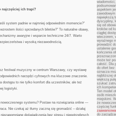
wiadomości, 
podsumowani
najczęściej ich trapi?
aspektem je
zawodowym a
największą t
dyscypliny, 
 jeśli system padnie w najmniej odpowiednim momencie?”
się od obowi
kroków od ku
 wzrostem ilości sprzedanych biletów?” To naturalne obawy,
ciągłej dos
echanizmy awaryjne i wsparcie techniczne 24/7. Warto
wieczorem, w
wyraźnego m
 bezpieczeństwa i wysoką niezawodnością.
prowadzić do
ustalenie go
kończenia o
przeznaczon
może też po
całość. Dla
do ofert bez
jesz festiwal muzyczny w centrum Warszawy, czy wystawę
oznacza moż
najbliższej 
r odpowiednich narzędzi cyfrowych ma kluczowe znaczenie.
większą pulę
 dostępu to nie tylko komfort dla uczestników, ale też
szukać zatru
ich kompeten
j logistyki.
Ten model o
osób mieszk
miejskimi. W
 nowoczesnego systemu? Postaw na rozwiązania online —
że nowoczes
częściej fun
raca. Nie czekaj aż tłumy zaczną się gromadzić – działaj
zaawansowa
do zarządzan
m niezapomniane doświadczenia bez stresu i niepotrzebnych