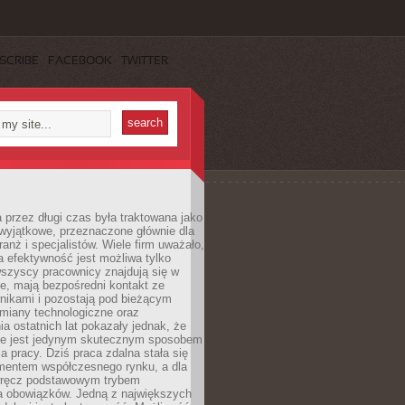
SCRIBE
FACEBOOK
TWITTER
 przez długi czas była traktowana jako
wyjątkowe, przeznaczone głównie dla
anż i specjalistów. Wiele firm uważało,
 efektywność jest możliwa tylko
wszyscy pracownicy znajdują się w
e, mają bezpośredni kontakt ze
nikami i pozostają pod bieżącym
miany technologiczne oraz
a ostatnich lat pokazały jednak, że
nie jest jedynym skutecznym sposobem
a pracy. Dziś praca zdalna stała się
entem współczesnego rynku, a dla
wręcz podstawowym trybem
 obowiązków. Jedną z największych