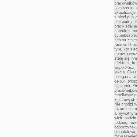
pracowników
połączenia, 
aktualizacje
z sieci publ
niezbędnymi
pracy zdalne
zabraknie po
cyberbezpie
zdalna zmien
Kierownik ni
tym, kto sied
sprawia wraż
stają się inn
efektami, ko
współpracą. 
lekcja. Okaz
polega na cią
celów i two
działania. Z
pracowników 
możliwość pr
kluczowych 
Nie chodzi w
rozumienie 
a prywatnym.
wielu godzin
rodzinę, roz
odpoczynek. 
długofalową 
rozwiązaniem