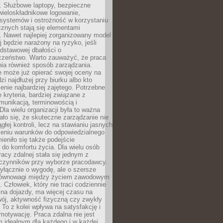
. Służbowe laptopy, bezpieczne
wieloskładnikowe logowanie,
 systemów i ostrożność w korzystaniu
icznych stają się elementami
. Nawet najlepiej zorganizowany model
j będzie narażony na ryzyko, jeśli
dstawowej dbałości o
czeństwo. Warto zauważyć, że praca
ia również sposób zarządzania.
e może już opierać swojej oceny na
zi najdłużej przy biurku albo kto
enie najbardziej zajętego. Potrzebne
e kryteria, bardziej związane z
munikacją, terminowością i
Dla wielu organizacji była to ważna
ało się, że skuteczne zarządzanie nie
głej kontroli, lecz na stawianiu jasnych
rzeniu warunków do odpowiedzialnego
mieniło się także podejście
do komfortu życia. Dla wielu osób
acy zdalnej stała się jednym z
czynników przy wyborze pracodawcy.
yłącznie o wygodę, ale o szersze
równowagi między życiem zawodowym
 Człowiek, który nie traci codziennie
 na dojazdy, ma więcej czasu na
wój, aktywność fizyczną czy zwykły
To z kolei wpływa na satysfakcję i
motywację. Praca zdalna nie jest
 idealnym dla każdego i w każdej