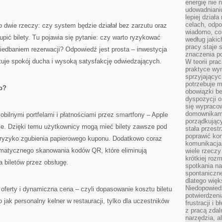
energię nie n
udowadniani
lepiej dział
celach, odpo
o dwie rzeczy: czy system będzie działał bez zarzutu oraz
wiadomo, co 
pić bilety. Tu pojawia się pytanie: czy warto ryzykować
według jaki
pracy staje s
iedbaniem rezerwacji? Odpowiedź jest prosta – inwestycja
znaczenia p
uje spokój ducha i wysoką satysfakcję odwiedzających.
W teorii pra
praktyce wy
sprzyjający
potrzebuje 
o?
obowiązki be
dyspozycji o
się wypracow
domownikami
obilnymi portfelami i płatnościami przez smartfony – Apple
porządkujący
ele. Dzięki temu użytkownicy mogą mieć bilety zawsze pod
stała przest
poprawić ko
za ryzyko zgubienia papierowego kuponu. Dodatkowo coraz
komunikacja
omatycznego skanowania kodów QR, które eliminują
wiele rzecz
krótkiej roz
 biletów przez obsługę.
spotkania n
spontaniczne
dlatego więk
Niedopowiedz
 oferty i dynamiczna cena – czyli dopasowanie kosztu biletu
potwierdzen
 jak personalny kelner w restauracji, tylko dla uczestników
frustracji i 
z pracą zdal
narzędzia, a