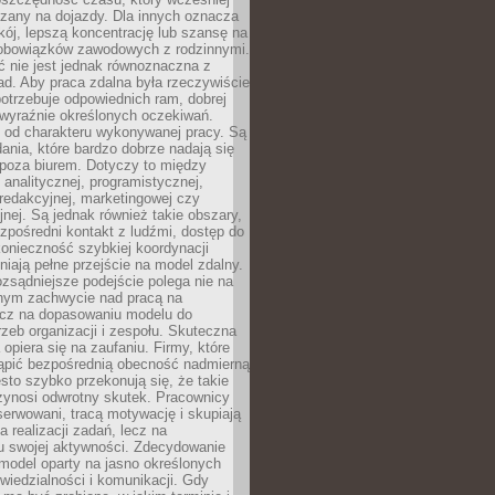
czany na dojazdy. Dla innych oznacza
ój, lepszą koncentrację lub szansę na
obowiązków zawodowych z rodzinnymi.
 nie jest jednak równoznaczna z
d. Aby praca zdalna była rzeczywiście
otrzebuje odpowiednich ram, dobrej
i wyraźnie określonych oczekiwań.
y od charakteru wykonywanej pracy. Są
ania, które bardzo dobrze nadają się
i poza biurem. Dotyczy to między
 analitycznej, programistycznej,
 redakcyjnej, marketingowej czy
jnej. Są jednak również takie obszary,
zpośredni kontakt z ludźmi, dostęp do
konieczność szybkiej koordynacji
dniają pełne przejście na model zdalny.
ozsądniejsze podejście polega nie na
jnym zachwycie nad pracą na
lecz na dopasowaniu modelu do
rzeb organizacji i zespołu. Skuteczna
 opiera się na zaufaniu. Firmy, które
tąpić bezpośrednią obecność nadmierną
ęsto szybko przekonują się, że takie
zynosi odwrotny skutek. Pracownicy
serwowani, tracą motywację i skupiają
a realizacji zadań, lecz na
u swojej aktywności. Zdecydowanie
a model oparty na jasno określonych
wiedzialności i komunikacji. Gdy