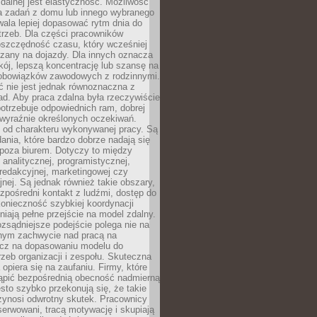
zdalnej jest elastyczność. Możliwość
 zadań z domu lub innego wybranego
ala lepiej dopasować rytm dnia do
trzeb. Dla części pracowników
oszczędność czasu, który wcześniej
czany na dojazdy. Dla innych oznacza
ój, lepszą koncentrację lub szansę na
obowiązków zawodowych z rodzinnymi.
 nie jest jednak równoznaczna z
d. Aby praca zdalna była rzeczywiście
otrzebuje odpowiednich ram, dobrej
i wyraźnie określonych oczekiwań.
y od charakteru wykonywanej pracy. Są
ania, które bardzo dobrze nadają się
i poza biurem. Dotyczy to między
 analitycznej, programistycznej,
 redakcyjnej, marketingowej czy
jnej. Są jednak również takie obszary,
zpośredni kontakt z ludźmi, dostęp do
konieczność szybkiej koordynacji
dniają pełne przejście na model zdalny.
ozsądniejsze podejście polega nie na
jnym zachwycie nad pracą na
lecz na dopasowaniu modelu do
rzeb organizacji i zespołu. Skuteczna
 opiera się na zaufaniu. Firmy, które
tąpić bezpośrednią obecność nadmierną
ęsto szybko przekonują się, że takie
zynosi odwrotny skutek. Pracownicy
serwowani, tracą motywację i skupiają