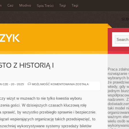
m
Gaz
Modivo
Tagi
Tagi
Spis Treści
SUB
ZYK
O Z HISTORIĄ I
Praca zdalna
rozwiązanie 
wybranych br
że prawdziwa
WARSZAWA:
 CZE - 20 - 2025
MOŻLIWOŚĆ KOMENTOWANIA
ZOSTAŁA
wtedy, gdy 
MIASTO
Z
jednym biurz
HISTORIĄ
współpracow
I
czy wizyt w muzeach to nie tylko kwestia wyboru
nadzorem. Z
PRZYSZŁOŚCIĄ!
doświadczeni
oszenia gości. W dzisiejszych czasach kluczową rolę
taki model 
 sprawić, by wszystko przebiegło sprawnie i bezpiecznie.
organizowani
ważnym elem
ązań wspierających organizację takich przedsięwzięć, to
wielu osób 
wykonywania
wszechniej wykorzystywane systemy sprzedaży biletów