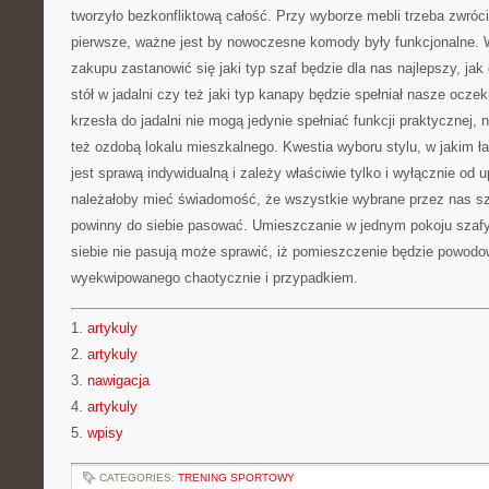
tworzyło bezkonfliktową całość. Przy wyborze mebli trzeba zwróci
pierwsze, ważne jest by nowoczesne komody były funkcjonalne.
zakupu zastanowić się jaki typ szaf będzie dla nas najlepszy, ja
stół w jadalni czy też jaki typ kanapy będzie spełniał nasze ocze
krzesła do jadalni nie mogą jedynie spełniać funkcji praktycznej,
też ozdobą lokalu mieszkalnego. Kwestia wyboru stylu, w jakim 
jest sprawą indywidualną i zależy właściwie tylko i wyłącznie od
należałoby mieć świadomość, że wszystkie wybrane przez nas sz
powinny do siebie pasować. Umieszczanie w jednym pokoju szafy
siebie nie pasują może sprawić, iż pomieszczenie będzie powodo
wyekwipowanego chaotycznie i przypadkiem.
1.
artykuly
2.
artykuly
3.
nawigacja
4.
artykuly
5.
wpisy
CATEGORIES:
TRENING SPORTOWY