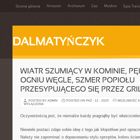
Amazon
Archiwum
Gaz
Modivo
Strona główna
Spis Treśc
DALMATYŃCZYK
WIATR SZUMIĄCY W KOMINIE, P
OGNIU WĘGLE, SZMER POPIOŁU
PRZESYPUJĄCEGO SIĘ PRZEZ GRI
POSTED BY ADMIN
POSTED ON PAŹ - 12 - 2025
MOŻLIWOŚĆ 
WYŁĄCZONA
Oczywistością jest, że niemalże każdy pragnąłby być właściciel
Niewiele postaci zdaje sobie ideę z tego jak kłopotliwe jest oprac
Należy nie zapominać o dopasowaniu stylu sprzętów, koloru ścian