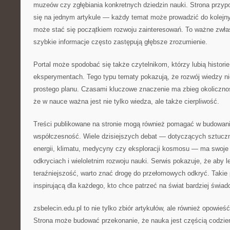
muzeów czy zgłębiania konkretnych dziedzin nauki. Strona przyp
się na jednym artykule — każdy temat może prowadzić do kolejny
może stać się początkiem rozwoju zainteresowań. To ważne zwł
szybkie informacje często zastępują głębsze zrozumienie.
Portal może spodobać się także czytelnikom, którzy lubią histori
eksperymentach. Tego typu tematy pokazują, że rozwój wiedzy n
prostego planu. Czasami kluczowe znaczenie ma zbieg okolicznoś
że w nauce ważna jest nie tylko wiedza, ale także cierpliwość.
Treści publikowane na stronie mogą również pomagać w budowani
współczesność. Wiele dzisiejszych debat — dotyczących sztucznej
energii, klimatu, medycyny czy eksploracji kosmosu — ma swoje
odkryciach i wieloletnim rozwoju nauki. Serwis pokazuje, że aby l
teraźniejszość, warto znać drogę do przełomowych odkryć. Takie 
inspirującą dla każdego, kto chce patrzeć na świat bardziej świad
zsbelecin.edu.pl to nie tylko zbiór artykułów, ale również opowieś
Strona może budować przekonanie, że nauka jest częścią codzien