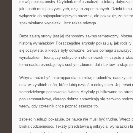
rozwój społeczeństw. Czytelnik może znaleźć tu teksty dotycząc
jak i osób mniej oczywistych, często zapomnianych. Dzięki temu 
wyłącznie do najpopularniejszych nazwisk, ale pokazuje, że histori
spektakularne wynalazki, lecz także odwaga.
Dużą zaletą strony jest jej różnorodny zakres tematyczny. Można 
historią wynalazków. Poszczególne artykuły pokazują, jak rodziły 
się oczywiste, a kiedyś były odważne. Serwis pomaga zauważyć
wynalazkiem, teorią czy odkryciem stoi człowiek — często z wła
temu nauka przestaje być suchym zbiorem dat i faktów, a staje się
Witryna może być inspirująca dla uczniów, studentów, nauczycieli
oraz wszystkich osób, które lubią czytać o odkryciach. Jej treści
samodzielnego poznawania świata. Artykuły publikowane na stron
popularnonaukowy, dlatego dobrze sprawdzają się zarówno podczas 
wtedy, gdy czytelnik chce poznać szersze tło.
zsbelecin.edu.pl pokazuje, że nauka nie musi być trudna. Wręcz
bliska codzienności. Teksty przedstawiają odkrycia, wynalazki i b