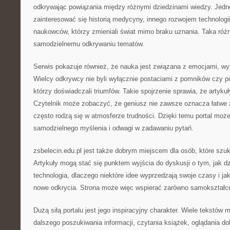
odkrywając powiązania między różnymi dziedzinami wiedzy. Jed
zainteresować się historią medycyny, innego rozwojem technologi
naukowców, którzy zmieniali świat mimo braku uznania. Taka róż
samodzielnemu odkrywaniu tematów.
Serwis pokazuje również, że nauka jest związana z emocjami, wybo
Wielcy odkrywcy nie byli wyłącznie postaciami z pomników czy po
którzy doświadczali triumfów. Takie spojrzenie sprawia, że artykuły
Czytelnik może zobaczyć, że geniusz nie zawsze oznacza łatwe 
często rodzą się w atmosferze trudności. Dzięki temu portal może
samodzielnego myślenia i odwagi w zadawaniu pytań.
zsbelecin.edu.pl jest także dobrym miejscem dla osób, które sz
Artykuły mogą stać się punktem wyjścia do dyskusji o tym, jak dzi
technologia, dlaczego niektóre idee wyprzedzają swoje czasy i ja
nowe odkrycia. Strona może więc wspierać zarówno samokształce
Dużą siłą portalu jest jego inspiracyjny charakter. Wiele tekstów
dalszego poszukiwania informacji, czytania książek, oglądania 