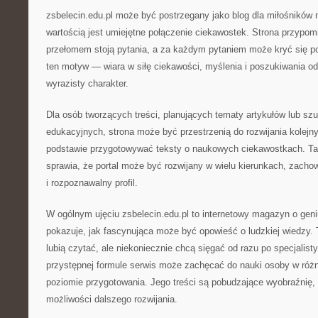
zsbelecin.edu.pl może być postrzegany jako blog dla miłośników 
wartością jest umiejętne połączenie ciekawostek. Strona przypo
przełomem stoją pytania, a za każdym pytaniem może kryć się po
ten motyw — wiara w siłę ciekawości, myślenia i poszukiwania od
wyrazisty charakter.
Dla osób tworzących treści, planujących tematy artykułów lub szu
edukacyjnych, strona może być przestrzenią do rozwijania kolejn
podstawie przygotowywać teksty o naukowych ciekawostkach. Tak
sprawia, że portal może być rozwijany w wielu kierunkach, zacho
i rozpoznawalny profil.
W ogólnym ujęciu zsbelecin.edu.pl to internetowy magazyn o geni
pokazuje, jak fascynująca może być opowieść o ludzkiej wiedzy. T
lubią czytać, ale niekoniecznie chcą sięgać od razu po specjalist
przystępnej formule serwis może zachęcać do nauki osoby w róż
poziomie przygotowania. Jego treści są pobudzające wyobraźnię, 
możliwości dalszego rozwijania.