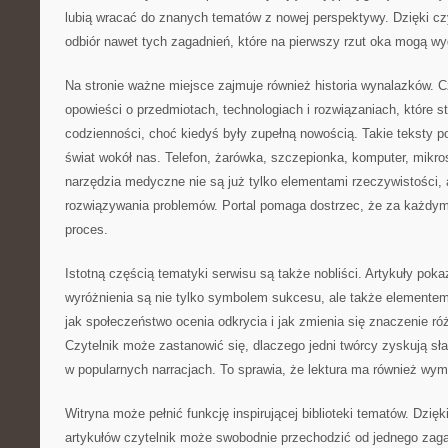
lubią wracać do znanych tematów z nowej perspektywy. Dzięki czyt
odbiór nawet tych zagadnień, które na pierwszy rzut oka mogą w
Na stronie ważne miejsce zajmuje również historia wynalazków. 
opowieści o przedmiotach, technologiach i rozwiązaniach, które st
codzienności, choć kiedyś były zupełną nowością. Takie teksty p
świat wokół nas. Telefon, żarówka, szczepionka, komputer, mik
narzędzia medyczne nie są już tylko elementami rzeczywistości, 
rozwiązywania problemów. Portal pomaga dostrzec, że za każdym 
proces.
Istotną częścią tematyki serwisu są także nobliści. Artykuły poka
wyróżnienia są nie tylko symbolem sukcesu, ale także elementem
jak społeczeństwo ocenia odkrycia i jak zmienia się znaczenie ró
Czytelnik może zastanowić się, dlaczego jedni twórcy zyskują sła
w popularnych narracjach. To sprawia, że lektura ma również wymia
Witryna może pełnić funkcję inspirującej biblioteki tematów. Dzięki
artykułów czytelnik może swobodnie przechodzić od jednego zaga