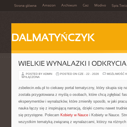
Amazon
Archiwum
Gaz
Modivo
Strona główna
Spis Treśc
DALMATYŃCZYK
WIELKIE WYNALAZKI I ODKRYCIA
POSTED BY ADMIN
POSTED ON CZE - 22 - 2026
MOŻLIWOŚĆ 
WYŁĄCZONA
zsbelecin.edu.pl to ciekawy portal tematyczny, który skupia się 
została przygotowana z myślą o osobach, które chcą zgłębiać fascy
eksperymentów i wynalazków, które zmieniły sposób, w jaki prac
nauka łączy się z inspirującą narracją, dzięki czemu nawet trudn
się przystępne. Polecam
Kobiety w Nauce
i Kobiety w Nauce. Str
wszystkim tematyką związaną z wynalazcami, którzy na różnych e