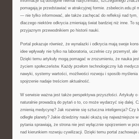
informacje są dostępne niemal natychmiast, szczególnego znaczen
pomagają je przedstawiać w atrakcyjnej formie. zsbelecin.edu.pl m
— nie tylko informować, ale także zachęcać do refleksji nad tym, 
dlaczego niektóre odkrycia zmieniają świat bardziej niż inne. To 
przyjaznym przewodnikiem po historii nauki.
Portal pokazuje również, że wynalazki i odkrycia mają swoje ko
idee wpływały nie tylko na laboratoria, uczelnie czy przemysł, al
Dzięki temu artykuły mogą pomagać w zrozumieniu, że nauka jest
życiem społeczeństw. Każdy przełom technologiczny lub medyc
nawyki, systemy wartości, możliwości rozwoju i sposób myślenia 
spojrzenie nadaje treściom aktualność.
W serwisie ważna jest także perspektywa przyszłości. Artykuły 
naturalnie prowadzą do pytań o to, co może wydarzyć się dalej. 
zmienią medycynę? Jak rozwinie się sztuczna inteligencja? Czy 
odległe planety? Jakie dziedziny nauki okażą się najważniejsze 
pytania sprawiają, że strona nie jest wyłącznie spojrzeniem w prze
nad kierunkiem rozwoju cywilizacji. Dzięki temu portal zachowuje