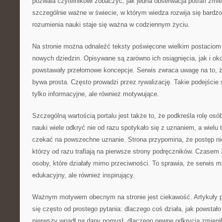
pozwala czytelnikowi zobaczyć, jak jedna obserwacja potrafi zmieni
szczególnie ważne w świecie, w którym wiedza rozwija się bardz
rozumienia nauki staje się ważna w codziennym życiu.
Na stronie można odnaleźć teksty poświęcone wielkim postaciom n
nowych dziedzin. Opisywane są zarówno ich osiągnięcia, jak i oko
powstawały przełomowe koncepcje. Serwis zwraca uwagę na to, 
bywa prosta. Często prowadzi przez rywalizację. Takie podejście s
tylko informacyjne, ale również motywujące.
Szczególną wartością portalu jest także to, że podkreśla rolę osó
nauki wiele odkryć nie od razu spotykało się z uznaniem, a wielu
czekać na powszechne uznanie. Strona przypomina, że postęp nie
którzy od razu trafiają na pierwsze strony podręczników. Czasem 
osoby, które działały mimo przeciwności. To sprawia, że serwis ma
edukacyjny, ale również inspirujący.
Ważnym motywem obecnym na stronie jest ciekawość. Artykuły 
się często od prostego pytania: dlaczego coś działa, jak powstało
pierwszy wpadł na dany pomysł, dlaczego pewne odkrycia zmieniły