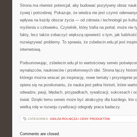
Strona ma również potencjał, aby budować pozytywny obraz nauki 
żywej i potrzebnej. Pokazuje, że wiedza nie jest czymś oderwany
wpływa na każdy obszar życia — od zdrowia i technologii po kultu
myślenia o człowieku. Czytelnik, który trafia na portal, może nie
fakty, lecz także zobaczyć większą opowieść o tym, jak ludzkość
rozwiązywać problemy. To sprawia, że zsbelecin.edu.pl jest inspir
internetową.
Podsumowując, zsbelecin.edu.pl to wartościowy serwis poświęcony
wynalazców, naukowców i przełomowych idei. Strona łączy histori
którego można wracać po inspirację, nowe tematy i przystępnie p
opiera się na przekonaniu, że nauka jest pełna historii, które wart
odwadze, pasji, błędach, przypadkach, rywalizacji, sukcesach i od
świat. Dzięki temu serwis może być atrakcyjny dla każdego, kto c
wielką rolę w rozwoju cywilizacji odegrały praca badaczy.
CATEGORIES:
GIEŁDA ROLNICZA I CENY PRODUKTÓW
Comments are closed.