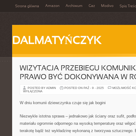
Amazon
Archiwum
Gaz
Modivo
Strona główna
Spis Treśc
DALMATYŃCZYK
WIZYTACJA PRZEBIEGU KOMUNIK
PRAWO BYĆ DOKONYWANA W 
POSTED BY ADMIN
POSTED ON PAŹ - 9 - 2025
MOŻLIWOŚĆ K
WYŁĄCZONA
W dniu komunii dziewczynka czuje się jak bogini
Niezwykle istotna sprawa – jednakowo jak ściany oraz sufit, pod
materiału ogromnie odpornego na wysoką temperaturę oraz wilgo
terakotę bądź też wykładzinę wykonaną z tworzywa sztucznego. B