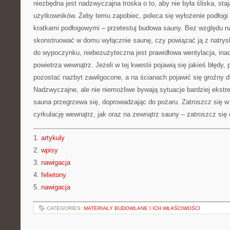
niezbędna jest nadzwyczajna troska o to, aby nie była śliska, sta
użytkowników. Żeby temu zapobiec, poleca się wyłożenie podłog
kratkami podłogowymi – przetestuj budowa sauny. Bez względu na
skonstruować w domu wyłącznie saunę, czy powiązać ją z natry
do wypoczynku, niebezużyteczna jest prawidłowa wentylacja, ina
powietrza wewnątrz. Jeżeli w tej kwestii pojawią się jakieś błęd
pozostać nazbyt zawilgocone, a na ścianach pojawić się groźny d
Nadzwyczajne, ale nie niemożliwe bywają sytuacje bardziej ekstr
sauna przegrzewa się, doprowadzając do pożaru. Zatroszcz się w
cyrkulację wewnątrz, jak oraz na zewnątrz sauny – zatroszcz się
1.
artykuly
2.
wpisy
3.
nawigacja
4.
felietony
5.
nawigacja
CATEGORIES:
MATERIAŁY BUDOWLANE I ICH WŁAŚCIWOŚCI