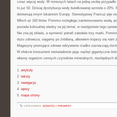
coraz więcej wody. W minionych latach na jedną osobę przypadło 
to już 50. Dzisiaj dystrybucja wody butelkowanej wzrosła o 20%.
dorównują innym lokatorom Europy. Stereotypowy Francuz pije roc
Włoch aż 160 litrów. Pomimo rozległego zainteresowaniu wodą, pos
posiada kolosalnej wiedzy na jej temat, w następstwie tego spra
Nie zna jej składu, a wymienić potrafi zaledwie trzy marki. Pomim
dużo zdrowsza, sięgamy po źródlaną, albowiem kojarzy się nam z 
Magazyny promujące zdrowe odżywianie rzadko zaznaczają różni
W efekcie konsument nieświadomie pijąc nazbyt gigantyczne ilo
własny organizm cennych czynników mineralnych, niezbędnych do
1.
artykuly
2.
teksty
3.
nawigacja
4.
wpisy
5.
mapa strony
CATEGORIES:
NOWOŚCI I PREMIERY