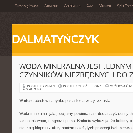
Amazon
Archiwum
Gaz
Modivo
Strona główna
Spis Treśc
DALMATYŃCZYK
WODA MINERALNA JEST JEDNYM
CZYNNIKÓW NIEZBĘDNYCH DO Ż
POSTED BY ADMIN
POSTED ON PAŹ - 1 - 2025
MOŻLIWOŚĆ K
WYŁĄCZONA
Wartość obrotów na rynku posiadłości wciąż wzrasta
Woda mineralna, jaką popijamy powinna nam dostarczyć cennych
takich jak wapń, magnez i potas. Badania wykazują, że kobiety p
nie mają kłopotu z utrzymaniem należytych proporcji tych pierwia