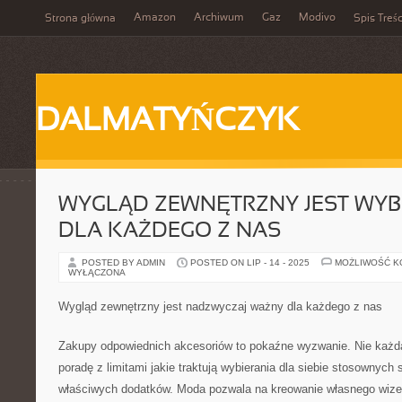
Amazon
Archiwum
Gaz
Modivo
Strona główna
Spis Treśc
DALMATYŃCZYK
WYGLĄD ZEWNĘTRZNY JEST WYBI
DLA KAŻDEGO Z NAS
POSTED BY ADMIN
POSTED ON LIP - 14 - 2025
MOŻLIWOŚĆ 
WYŁĄCZONA
Wygląd zewnętrzny jest nadzwyczaj ważny dla każdego z nas
Zakupy odpowiednich akcesoriów to pokaźne wyzwanie. Nie każd
poradę z limitami jakie traktują wybierania dla siebie stosownych s
właściwych dodatków. Moda pozwala na kreowanie własnego wize