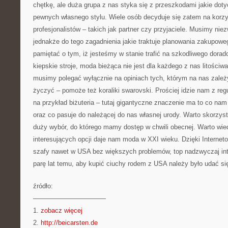
chętkę, ale duża grupa z nas styka się z przeszkodami jakie dot
pewnych własnego stylu. Wiele osób decyduje się zatem na korzy
profesjonalistów – takich jak partner czy przyjaciele. Musimy ni
jednakże do tego zagadnienia jakie traktuje planowania zakupowe
pamiętać o tym, iż jesteśmy w stanie trafić na szkodliwego dorad
kiepskie stroje, moda bieżąca nie jest dla każdego z nas litościw
musimy polegać wyłącznie na opiniach tych, którym na nas zależ
życzyć – pomoże też koraliki swarovski. Prościej idzie nam z reg
na przykład biżuteria – tutaj gigantyczne znaczenie ma to co na
oraz co pasuje do należącej do nas własnej urody. Warto skorzyst
duży wybór, do którego mamy dostęp w chwili obecnej. Warto wied
interesujących opcji daje nam moda w XXI wieku. Dzięki Internet
szafy nawet w USA bez większych problemów, top nadzwyczaj int
parę lat temu, aby kupić ciuchy rodem z USA należy było udać si
źródło:
———————————
1.
zobacz więcej
2.
http://beicarsten.de