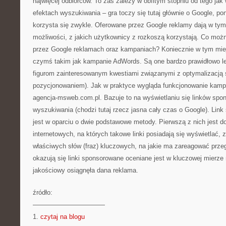
najwięcej odbiorców. To zaś zależy w obfitym stopniu od tego jak
efektach wyszukiwania – gra toczy się tutaj głównie o Google, po
korzysta się zwykle. Oferowane przez Google reklamy dają w tym
możliwości, z jakich użytkownicy z rozkoszą korzystają. Co mo
przez Google reklamach oraz kampaniach? Koniecznie w tym mie
czymś takim jak kampanie AdWords. Są one bardzo prawidłowo 
figurom zainteresowanym kwestiami związanymi z optymalizacją s
pozycjonowaniem). Jak w praktyce wygląda funkcjonowanie kam
agencja-msweb.com.pl. Bazuje to na wyświetlaniu się linków sp
wyszukiwania (chodzi tutaj rzecz jasna cały czas o Google). Li
jest w oparciu o dwie podstawowe metody. Pierwszą z nich jest d
internetowych, na których takowe linki posiadają się wyświetlać, 
właściwych słów (fraz) kluczowych, na jakie ma zareagować przeg
okazują się linki sponsorowane oceniane jest w kluczowej mierze n
jakościowy osiągnęła dana reklama.
źródło:
———————————
1.
czytaj na blogu