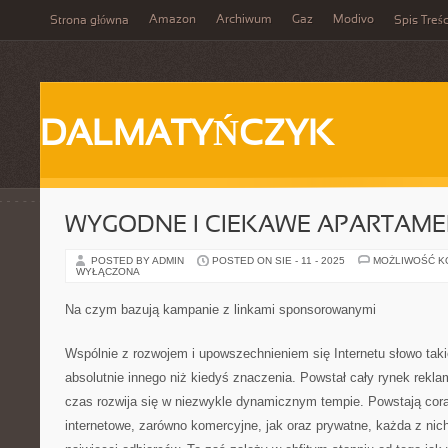
Amazon
Archiwum
Gaz
Modivo
Strona główna
Spis Treśc
DALMATYŃCZYK
WYGODNE I CIEKAWE APARTAME
POSTED BY ADMIN
POSTED ON SIE - 11 - 2025
MOŻLIWOŚĆ 
WYŁĄCZONA
Na czym bazują kampanie z linkami sponsorowanymi
Wspólnie z rozwojem i upowszechnieniem się Internetu słowo taki
absolutnie innego niż kiedyś znaczenia. Powstał cały rynek reklam
czas rozwija się w niezwykle dynamicznym tempie. Powstają coraz
internetowe, zarówno komercyjne, jak oraz prywatne, każda z nic