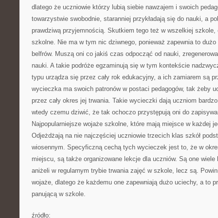
dlatego że uczniowie którzy lubią siebie nawzajem i swoich peda
towarzystwie swobodnie, staranniej przykładają się do nauki, a pob
prawdziwą przyjemnością. Skutkiem tego też w wszelkiej szkole, 
szkolne. Nie ma w tym nic dziwnego, ponieważ zapewnia to dużo 
belfrów. Muszą oni co jakiś czas odpocząć od nauki, zregenerować
nauki. A takie podróże egzaminują się w tym kontekście nadzwyc
typu urządza się przez cały rok edukacyjny, a ich zamiarem są p
wycieczka ma swoich patronów w postaci pedagogów, tak żeby uc
przez cały okres jej trwania. Takie wycieczki dają uczniom bardzo
wtedy czemu dziwić, że tak ochoczo przystępują oni do zapisywan
Najpopularniejsze wojaże szkolne, które mają miejsce w każdej je
Odjeżdżają na nie najczęściej uczniowie trzecich klas szkół pod
wiosennym. Specyficzną cechą tych wycieczek jest to, że w okre
miejscu, są także organizowane lekcje dla uczniów. Są one wiele
aniżeli w regularnym trybie trwania zajęć w szkole, lecz są. Powi
wojaże, dlatego że każdemu one zapewniają dużo uciechy, a to pr
panującą w szkole.
źródło: