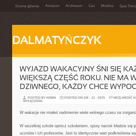
Amazon
Archiwum
Gaz
Modivo
Strona główna
Spis Treśc
DALMATYŃCZYK
WYJAZD WAKACYJNY ŚNI SIĘ K
WIĘKSZĄ CZĘŚĆ ROKU. NIE MA W
DZIWNEGO, KAŻDY CHCE WYPO
POSTED BY ADMIN
POSTED ON SIE - 12 - 2025
MOŻLIWOŚĆ 
WYŁĄCZONA
W wakacje nie miałeś nadmiernie wiele wolnego czasu na zorgan
W wszelkiej szkole oprócz szkoleniem, spory nacisk kładzie się p
uczniów i ich profesorów. Jest to identycznie wart podkreślenia w