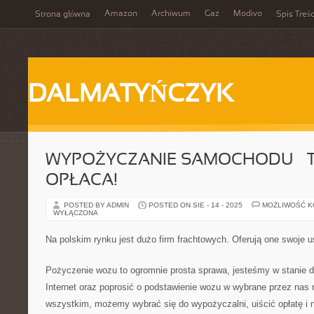
Amazon
Archiwum
Gaz
Modivo
Strona główna
Spis Treśc
DALMATYŃCZYK
WYPOŻYCZANIE SAMOCHODU – T
OPŁACA!
POSTED BY ADMIN
POSTED ON SIE - 14 - 2025
MOŻLIWOŚĆ 
WYŁĄCZONA
Na polskim rynku jest dużo firm frachtowych. Oferują one swoje u
Pożyczenie wozu to ogromnie prosta sprawa, jesteśmy w stanie d
Internet oraz poprosić o podstawienie wozu w wybrane przez nas 
wszystkim, możemy wybrać się do wypożyczalni, uiścić opłatę i 