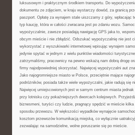
luksusowym i praktycznym środkiem transportu. Do wypożyczen
dokumentu ze zdjęciem, w kraju wystarczy dowód, za granicą prz
paszport. Opłatę za wynajem stale uiszczamy z góry, wpłacając
typ kaucję, która w całości zwracana jest po zdaniu wozu. Samoc
wypożyczalnie, zawsze posiadają nawigację GPS jaka to, wspom
obcym mieście i nie zbłądzić. Odszukać wypożyczalnię nie jest c
wykorzystać z wyszukiwarki internetowej wpisując wynajem sa
jedynie spytać w jednym z wielu punktów wiadomości turystycznej 
zatrzymaliśmy, pracownicy na pewno wskażą nam dobrą drogę ora
firmy najodpowiedniej skorzystać. Najwięcej wypożyczalni aut znaj
Jako najogromniejsze miasto w Polsce, przeciętnie mające najogr
podróżników, posiada także wiele wypożyczalni, jakie radują się 
Najwięcej umiejscowionych jest w samym centrum miasta jednak 
przy lotnisku czy pokaźniejszych dworcach kolejowych. Przyjeżd
biznesmeni, turyści czy ludzie, pragnący spędzić w mieście kilka 
sposobu przewozu. W większości wypadków wynajęcie samochodu
kosztom przewozów komunikacją miejską, co wyłącznie uatrakcyjn
zezwalając na samodzielne, wolne poruszanie się po mieście.