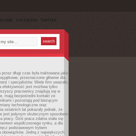
SCRIBE
FACEBOOK
TWITTER
 przez długi czas była traktowana jako
wyjątkowe, przeznaczone głównie dla
anż i specjalistów. Wiele firm uważało,
 efektywność jest możliwa tylko
wszyscy pracownicy znajdują się w
e, mają bezpośredni kontakt ze
nikami i pozostają pod bieżącym
miany technologiczne oraz
a ostatnich lat pokazały jednak, że
nie jest jedynym skutecznym sposobem
a pracy. Dziś praca zdalna stała się
entem współczesnego rynku, a dla
wręcz podstawowym trybem
 obowiązków. Jedną z największych