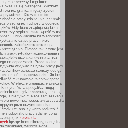
czytelne procesy i regularne
a okazują się niezbędne. Ważnym
st również granica między życiem
 prywatnym. Dla wielu osób
rudnością pracy zdalnej nie jest brak
lecz przeciwnie, trudność w odcięciu
ązków. Gdy biuro znajduje się kilka
chni czy sypialni, łatwo wpaść w tryb
tępności. Odpowiadanie na wiadomości
ydłużanie czasu pracy i brak
omentu zakończenia dnia mogą
 przeciążenia. Dlatego tak istotne jest
dzin pracy, rytuałów rozpoczynania i
bowiązków oraz szanowanie czasu
ego na odpoczynek. Praca zdalna
zytywnie wpływać na rynek pracy jako
 pracowników oznacza szerszy dostęp
 konieczności przeprowadzki. Dla firm
liwość rekrutowania talentów spoza
okolicy. W efekcie organizacje zyskują
 kandydatów, a specjaliści mogą
dnienia tam, gdzie naprawdę ceni się
cje, a nie tylko miejsce zamieszkania.
twiera nowe możliwości, zwłaszcza dla
ających poza dużymi ośrodkami
 środku tej analizy warto podkreślić,
ne środowisko pracy zdalnej coraz
kcjonuje jak
serwis dla
nych
łącząc komunikatory, narzędzia
ia zadaniami, współdzielone