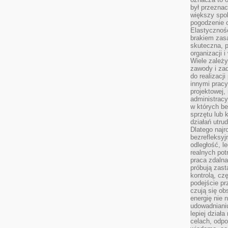
był przezna
większy spok
pogodzenie 
Elastyczność
brakiem zasa
skuteczna, p
organizacji 
Wiele zależ
zawody i zad
do realizacj
innymi pracy
projektowej,
administracy
w których be
sprzętu lub 
działań utru
Dlatego najr
bezrefleksy
odległość, 
realnych pot
praca zdalna
próbują zas
kontrolą, cz
podejście pr
czują się ob
energię nie n
udowadniani
lepiej dział
celach, odpo