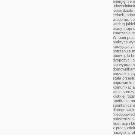
energię nie n
udowadniani
lepiej dział
celach, odpo
wiadomo, co 
według jaki
pracy staje s
znaczenia p
W teorii pra
praktyce wy
sprzyjający
potrzebuje 
obowiązki be
dyspozycji o
się wypracow
domownikami
porządkujący
stała przest
poprawić ko
komunikacja
wiele rzecz
krótkiej roz
spotkania n
spontaniczne
dlatego więk
Niedopowiedz
potwierdzen
frustracji i 
z pracą zdal
narzędzia, a