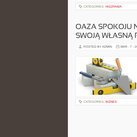
CATEGORIES:
HISZPANIA
OAZA SPOKOJU N
SWOJĄ WŁASNĄ 
POSTED BY ADMIN
MAR - 7 - 
CATEGORIES:
BIZNES