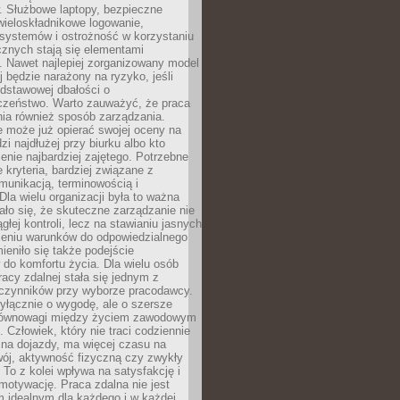
. Służbowe laptopy, bezpieczne
wieloskładnikowe logowanie,
 systemów i ostrożność w korzystaniu
icznych stają się elementami
. Nawet najlepiej zorganizowany model
j będzie narażony na ryzyko, jeśli
dstawowej dbałości o
czeństwo. Warto zauważyć, że praca
ia również sposób zarządzania.
e może już opierać swojej oceny na
zi najdłużej przy biurku albo kto
enie najbardziej zajętego. Potrzebne
e kryteria, bardziej związane z
munikacją, terminowością i
Dla wielu organizacji była to ważna
ało się, że skuteczne zarządzanie nie
głej kontroli, lecz na stawianiu jasnych
rzeniu warunków do odpowiedzialnego
mieniło się także podejście
do komfortu życia. Dla wielu osób
acy zdalnej stała się jednym z
czynników przy wyborze pracodawcy.
yłącznie o wygodę, ale o szersze
równowagi między życiem zawodowym
 Człowiek, który nie traci codziennie
 na dojazdy, ma więcej czasu na
wój, aktywność fizyczną czy zwykły
To z kolei wpływa na satysfakcję i
motywację. Praca zdalna nie jest
 idealnym dla każdego i w każdej