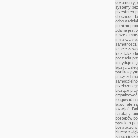
dokumenty, w
systemy bez
przestrzeń p
obecność, le
odpowiedzia
pomijać prob
zdalna jest 
może oznacz
mniejszą sp
samotności. 
relacje zawo
lecz także b
poczucia prz
decyduje się
łączyć zalet
wynikającym
pracy zdaln
samodzielno
przełożonego
bieżąco prz
organizować 
reagować na
łatwo, ale s
rozwijać. Do
na etapy, un
postępów po
wysokim pozi
bezpieczeńs
biurem zwię
zabezpiecze