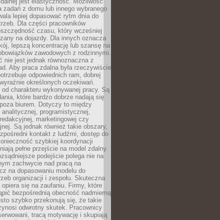
zdalnej jest elastyczność. Możliwość
 zadań z domu lub innego wybranego
ala lepiej dopasować rytm dnia do
trzeb. Dla części pracowników
oszczędność czasu, który wcześniej
czany na dojazdy. Dla innych oznacza
ój, lepszą koncentrację lub szansę na
obowiązków zawodowych z rodzinnymi.
 nie jest jednak równoznaczna z
d. Aby praca zdalna była rzeczywiście
otrzebuje odpowiednich ram, dobrej
i wyraźnie określonych oczekiwań.
y od charakteru wykonywanej pracy. Są
ania, które bardzo dobrze nadają się
i poza biurem. Dotyczy to między
 analitycznej, programistycznej,
 redakcyjnej, marketingowej czy
jnej. Są jednak również takie obszary,
zpośredni kontakt z ludźmi, dostęp do
konieczność szybkiej koordynacji
dniają pełne przejście na model zdalny.
ozsądniejsze podejście polega nie na
jnym zachwycie nad pracą na
lecz na dopasowaniu modelu do
rzeb organizacji i zespołu. Skuteczna
 opiera się na zaufaniu. Firmy, które
tąpić bezpośrednią obecność nadmierną
ęsto szybko przekonują się, że takie
zynosi odwrotny skutek. Pracownicy
serwowani, tracą motywację i skupiają