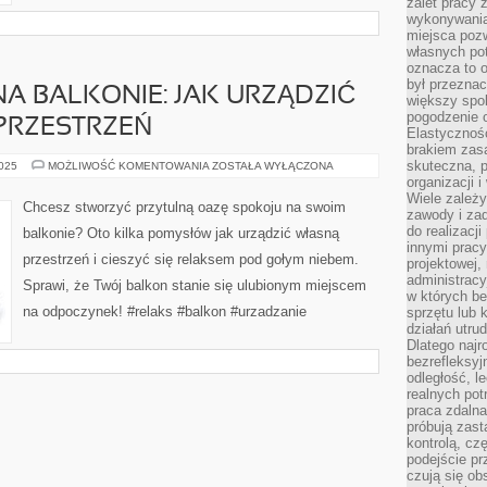
zalet pracy 
wykonywania
miejsca pozw
własnych po
oznacza to 
był przezna
A BALKONIE: JAK URZĄDZIĆ
większy spok
pogodzenie 
PRZESTRZEŃ
Elastyczność
brakiem zasa
skuteczna, p
OAZA
2025
MOŻLIWOŚĆ KOMENTOWANIA
ZOSTAŁA WYŁĄCZONA
SPOKOJU
organizacji 
NA
Wiele zależ
BALKONIE:
Chcesz stworzyć przytulną oazę spokoju na swoim
JAK
zawody i zad
URZĄDZIĆ
do realizacj
balkonie? Oto kilka pomysłów jak urządzić własną
SWOJĄ
innymi pracy
WŁASNĄ
przestrzeń i cieszyć się relaksem pod gołym niebem.
PRZESTRZEŃ
projektowej,
administracy
Sprawi, że Twój balkon stanie się ulubionym miejscem
w których be
na odpoczynek! #relaks #balkon #urzadzanie
sprzętu lub 
działań utru
Dlatego najr
bezrefleksy
odległość, 
realnych pot
praca zdalna
próbują zas
kontrolą, cz
podejście pr
czują się ob