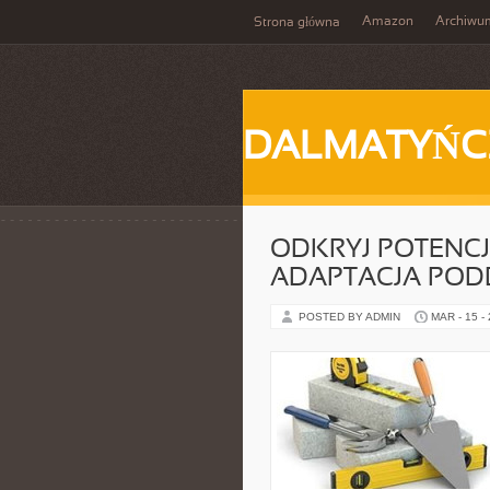
Amazon
Archiwu
Strona główna
DALMATYŃC
ODKRYJ POTENC
ADAPTACJA POD
POSTED BY ADMIN
MAR - 15 -