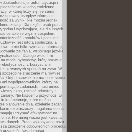
ideokonferencje, automatyzacje i
pieczeństwa w jedną codzienną
racy, w której liczy się nie sama
cz sprawny przepływ informacji i
lność za wynik. Nie można jednak
lemu izolacji. Dla części osób praca
wygodna i wyciszająca, ale dla innych
ać osłabienie więzi z zespołem,
ontaniczność kontaktów i poczucie
Człowiek jest istotą społeczną, a
dowe to nie tylko wymiana informacji,
udowanie zaufania, wspólnego języka i
ynależności. Dlatego wiele firm
 na model hybrydowy, który pozwala
y elastyczności z korzyściami
i z okresowych spotkań na żywo. W
ej szczególne znaczenie ma również
ść. Gdy pracownik nie ma obok siebie
 ani współpracowników, którzy na
ypominają o zadaniach, musi umieć
własny czas, ustalać priorytety i
 zmiany. Nie każdemu przychodzi to
ą to kompetencje, które można
bre planowanie dnia, dzielenie zadań
ikanie rozpraszaczy i regularna ocena
magają utrzymać efektywność na
omie. Nie mniej ważna jest kwestia
twa danych. Praca wykonywana poza
ksza znaczenie odpowiednich procedur,
ń urządzeń i świadomości