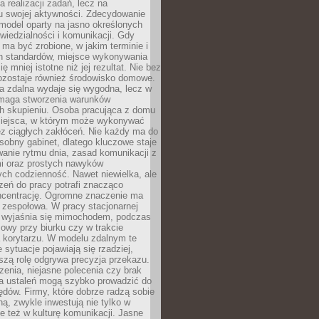
a realizacji zadań, lecz na
u swojej aktywności. Zdecydowanie
a model oparty na jasno określonych
wiedzialności i komunikacji. Gdy
ma być zrobione, w jakim terminie i
ch standardów, miejsce wykonywania
ię mniej istotne niż jej rezultat. Nie bez
ozostaje również środowisko domowe.
ca zdalna wydaje się wygodna, lecz w
maga stworzenia warunków
ch skupieniu. Osoba pracująca z domu
miejsca, w którym może wykonywać
z ciągłych zakłóceń. Nie każdy ma do
sobny gabinet, dlatego kluczowe staje
anie rytmu dnia, zasad komunikacji z
 oraz prostych nawyków
ch codzienność. Nawet niewielka, ale
rzeń do pracy potrafi znacząco
ncentrację. Ogromne znaczenie ma
 zespołowa. W pracy stacjonarnej
y wyjaśnia się mimochodem, podczas
mowy przy biurku czy w trakcie
a korytarzu. W modelu zdalnym te
 sytuacje pojawiają się rzadziej,
szą rolę odgrywa precyzja przekazu.
enia, niejasne polecenia czy brak
ia ustaleń mogą szybko prowadzić do
błędów. Firmy, które dobrze radzą sobie
ną, zwykle inwestują nie tylko w
le też w kulturę komunikacji. Jasne