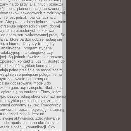
czany na dojazdy. Dla innych oznacza
ój, lepszą koncentrację lub szansę na
obowiązków zawodowych z rodzinnymi.
 nie jest jednak równoznaczna z
d. Aby praca zdalna była rzeczywiście
otrzebuje odpowiednich ram, dobrej
i wyraźnie określonych oczekiwań.
y od charakteru wykonywanej pracy. Są
ania, które bardzo dobrze nadają się
i poza biurem. Dotyczy to między
 analitycznej, programistycznej,
 redakcyjnej, marketingowej czy
jnej. Są jednak również takie obszary,
zpośredni kontakt z ludźmi, dostęp do
konieczność szybkiej koordynacji
dniają pełne przejście na model zdalny.
ozsądniejsze podejście polega nie na
jnym zachwycie nad pracą na
lecz na dopasowaniu modelu do
rzeb organizacji i zespołu. Skuteczna
 opiera się na zaufaniu. Firmy, które
tąpić bezpośrednią obecność nadmierną
ęsto szybko przekonują się, że takie
zynosi odwrotny skutek. Pracownicy
serwowani, tracą motywację i skupiają
a realizacji zadań, lecz na
u swojej aktywności. Zdecydowanie
a model oparty na jasno określonych
wiedzialności i komunikacji. Gdy