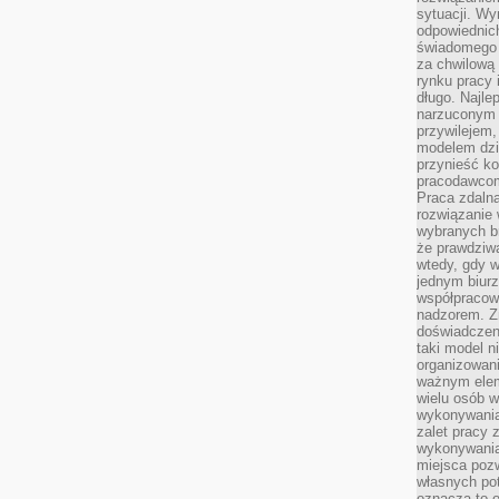
sytuacji. Wy
odpowiednich
świadomego 
za chwilową
rynku pracy 
długo. Najlep
narzuconym 
przywilejem
modelem dzia
przynieść ko
pracodawco
Praca zdalna
rozwiązanie 
wybranych br
że prawdziwa
wtedy, gdy 
jednym biurz
współpracow
nadzorem. Z
doświadczeni
taki model 
organizowani
ważnym elem
wielu osób 
wykonywania
zalet pracy 
wykonywania
miejsca pozw
własnych po
oznacza to 