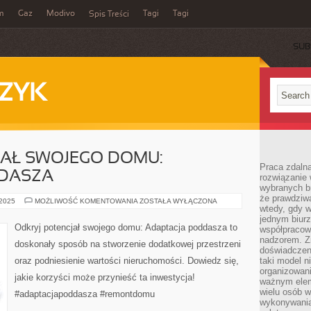
m
Gaz
Modivo
Tagi
Tagi
Spis Treści
SUB
ZYK
JAŁ SWOJEGO DOMU:
Praca zdalna
DASZA
rozwiązanie 
wybranych br
że prawdziwa
ODKRYJ
 2025
MOŻLIWOŚĆ KOMENTOWANIA
ZOSTAŁA WYŁĄCZONA
wtedy, gdy 
POTENCJAŁ
SWOJEGO
jednym biurz
DOMU:
Odkryj potencjał swojego domu: Adaptacja poddasza to
współpracow
ADAPTACJA
PODDASZA
nadzorem. Z
doskonały sposób na stworzenie dodatkowej przestrzeni
doświadczeni
oraz podniesienie wartości nieruchomości. Dowiedz się,
taki model 
organizowani
jakie korzyści może przynieść ta inwestycja!
ważnym elem
wielu osób 
#adaptacjapoddasza #remontdomu
wykonywania