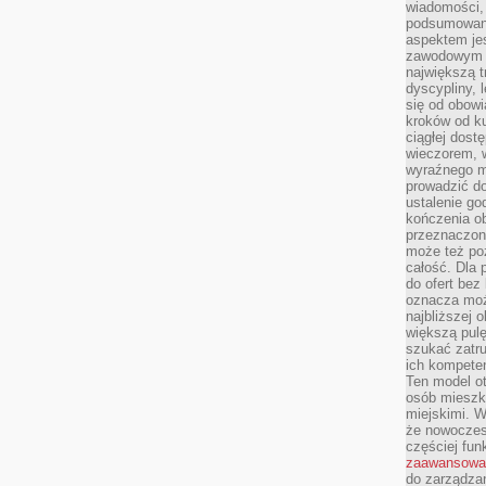
wiadomości, 
podsumowani
aspektem je
zawodowym a
największą t
dyscypliny, 
się od obowi
kroków od ku
ciągłej dos
wieczorem, w
wyraźnego m
prowadzić do
ustalenie go
kończenia o
przeznaczon
może też po
całość. Dla
do ofert bez
oznacza moż
najbliższej 
większą pulę
szukać zatru
ich kompeten
Ten model o
osób mieszk
miejskimi. W
że nowoczes
częściej fun
zaawansowa
do zarządzan