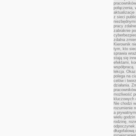
pracowników
połączenia, 
aktualizacje
z sieci publ
niezbędnymi
pracy zdalne
zabraknie po
cyberbezpie
zdalna zmien
Kierownik ni
tym, kto sied
sprawia wraż
stają się inn
efektami, ko
współpracą. 
lekcja. Okaz
polega na cią
celów i two
działania. Z
pracowników 
możliwość pr
kluczowych 
Nie chodzi w
rozumienie 
a prywatnym.
wielu godzin
rodzinę, roz
odpoczynek. 
długofalową 
rozwiązaniem