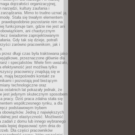
maga dojrzałości organizacyjnej,
 narzędzi, kultury zaufania i
zarządzania. Mimo to trudno uznać ją
 modę. Stała się trwałym elementem
i prawdopodobnie pozostanie nim na
iej funkcjonuje tam, gdzie nie jest ani
obowiązkiem, ani chaotycznym
, lecz świadomie zaprojektowanym
łania. Gdy tak się dzieje, potrafi
rzyści zarówno pracownikom, jak i
m.
 przez długi czas była traktowana jako
wyjątkowe, przeznaczone głównie dla
anż i specjalistów. Wiele firm uważało,
 efektywność jest możliwa tylko
wszyscy pracownicy znajdują się w
e, mają bezpośredni kontakt ze
nikami i pozostają pod bieżącym
miany technologiczne oraz
a ostatnich lat pokazały jednak, że
nie jest jedynym skutecznym sposobem
a pracy. Dziś praca zdalna stała się
entem współczesnego rynku, a dla
wręcz podstawowym trybem
 obowiązków. Jedną z największych
zdalnej jest elastyczność. Możliwość
 zadań z domu lub innego wybranego
ala lepiej dopasować rytm dnia do
trzeb. Dla części pracowników
oszczędność czasu, który wcześniej