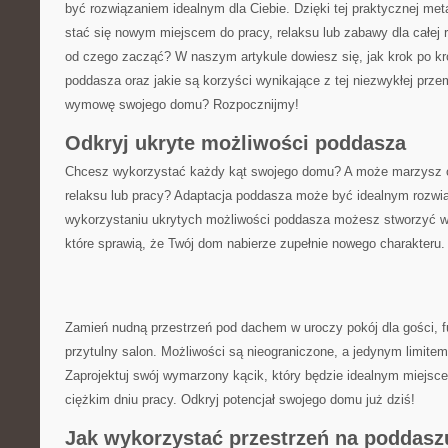
⁢być rozwiązaniem idealnym dla Ciebie. Dzięki tej praktycznej met
stać się nowym miejscem do pracy, relaksu lub zabawy dla całej ⁢r
od‌ czego zacząć? W naszym​ artykule dowiesz się, jak krok po kr
poddasza ‌oraz jakie są korzyści wynikające‌ z tej niezwykłej pr
wymowę swojego ⁢domu? Rozpocznijmy!
Odkryj⁤ ukryte możliwości poddasza
Chcesz wykorzystać każdy kąt swojego​ domu?⁤ A może marzysz⁢ o
relaksu lub pracy? Adaptacja poddasza może być idealnym rozwią
wykorzystaniu ukrytych ⁤możliwości‍ poddasza możesz stworzyć 
które sprawią, że​ Twój dom nabierze zupełnie ‍nowego charakteru.
Zamień nudną przestrzeń pod dachem‍ w uroczy ‌pokój dla gości, f
przytulny salon. Możliwości są⁤ nieograniczone, a jedynym limitem
Zaprojektuj swój wymarzony kącik, który będzie idealnym miejsc
ciężkim dniu pracy. ​Odkryj​ potencjał swojego domu już‌ dziś!
Jak wykorzystać‍ przestrzeń na poddasz