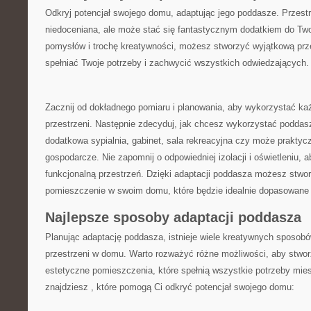
Odkryj ‍potencjał⁢ swojego domu, adaptując jego poddasze. Przest
niedoceniana, ale może stać się fantastycznym‍ dodatkiem⁣ do⁢ Tw
pomysłów i trochę kreatywności, możesz stworzyć⁤ wyjątkową ‌prze
spełniać ⁤Twoje potrzeby ​i ⁤zachwycić wszystkich odwiedzających.
Zacznij od dokładnego ​pomiaru i planowania, aby wykorzystać​ ka
przestrzeni. Następnie zdecyduj, jak chcesz wykorzystać poddas
dodatkowa sypialnia, gabinet, ‌sala⁢ rekreacyjna czy może praktyc
gospodarcze. Nie zapomnij o odpowiedniej izolacji i oświetleniu, ⁣
funkcjonalną przestrzeń. Dzięki adaptacji poddasza możesz stwo
pomieszczenie w​ swoim domu, które będzie idealnie dopasowane 
Najlepsze sposoby adaptacji poddasza
Planując adaptację poddasza, istnieje wiele ‌kreatywnych sposob
przestrzeni ​w domu. Warto‍ rozważyć różne możliwości, aby stwor
estetyczne pomieszczenia, które spełnią wszystkie potrzeby ⁢mie
znajdziesz , ​które ​pomogą Ci odkryć potencjał swojego domu: