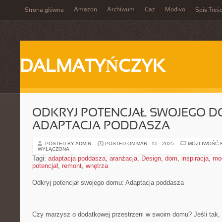
Amazon
Archiwum
Gaz
Modivo
Strona główna
Spis Treśc
DALMATYŃCZYK
ODKRYJ POTENCJAŁ SWOJEGO D
ADAPTACJA PODDASZA
POSTED BY ADMIN
POSTED ON MAR - 15 - 2025
MOŻLIWOŚĆ 
WYŁĄCZONA
Tagi:
adaptacja poddasza
,
aranżacja
,
Design
,
dom
,
inspiracja
,
mo
potencjał
,
remont
,
wnętrza
Odkryj‍ potencjał swojego domu: ⁣Adaptacja poddasza
Czy marzysz ⁣o dodatkowej przestrzeni w swoim domu? Jeśli tak, 