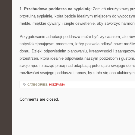
1. Przebudowa poddasza na sypialnię:
Zamień nieużytkową prz
przytulną sypialnię, ‌która będzie idealnym⁤ miejscem do wypoczyn
meble, miękkie dywany i ciepłe oświetlenie, aby stworzyć harmon
Przygotowanie⁤ adaptacji poddasza​ może być wyzwaniem, ale równ
satysfakcjonującym‌ procesem, który‌ pozwala odkryć nowe ⁢możliwo
domu. Dzięki odpowiednim planowaniu, kreatywności i ‍zaangażo
przestrzeń, która idealnie odpowiada naszym potrzebom ‌i gustom.
swoje ​ręce i⁢ zacząć pracę nad adaptacją potencjału ‌swojego domu
możliwości swojego‍ poddasza i spraw,⁣ by⁢ stało się ⁣ono ulubio
CATEGORIES:
HISZPANIA
Comments are closed.