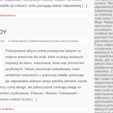
sytuacji. Wy
odniki po rzekach, które pomagają dobrać odpowiednią […]
odpowiednich
świadomego 
za chwilową
ROWEROWYCH
rynku pracy 
długo. Najlep
narzuconym 
przywilejem
DY
modelem dzia
przynieść ko
pracodawco
NOWOŚCI
2026
MOŻLIWOŚĆ KOMENTOWANIA
ZOSTAŁA WYŁĄCZONA
I
Praca zdalna
TRENDY
rozwiązanie 
Profesjonalna witryna online poświęcona lampom to
wybranych br
że prawdziwa
miejsce stworzone dla osób, które szukają stylowych
wtedy, gdy 
inspiracji do domu, mieszkania, biura oraz przestrzeni
jednym biurz
współpracow
użytkowych. Serwis prezentuje rozbudowany świat
nadzorem. Z
produktów związanych z aranżacją światła, pokazując
doświadczeni
taki model 
jak odpowiednio dobrane lampy potrafią odmienić każde
organizowani
ważnym elem
którzy cenią design, ale jednocześnie zwracają uwagę na
wielu osób 
omfort użytkowania. Polecam: Historia i Ciekawostki i
wykonywania
zalet pracy 
 można znaleźć liczne […]
wykonywania
miejsca pozw
własnych po
E W MEBLU
oznacza to 