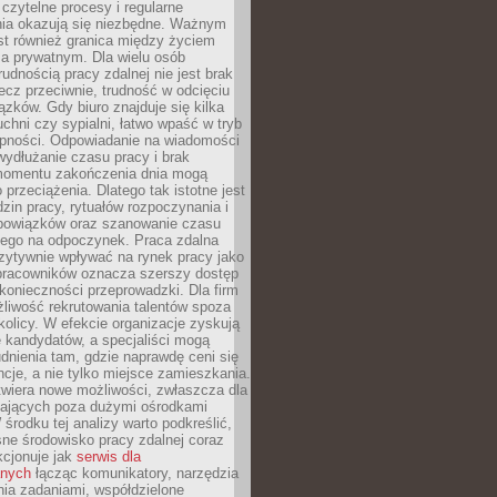
czytelne procesy i regularne
a okazują się niezbędne. Ważnym
st również granica między życiem
 prywatnym. Dla wielu osób
rudnością pracy zdalnej nie jest brak
lecz przeciwnie, trudność w odcięciu
ązków. Gdy biuro znajduje się kilka
chni czy sypialni, łatwo wpaść w tryb
tępności. Odpowiadanie na wiadomości
ydłużanie czasu pracy i brak
omentu zakończenia dnia mogą
 przeciążenia. Dlatego tak istotne jest
dzin pracy, rytuałów rozpoczynania i
bowiązków oraz szanowanie czasu
ego na odpoczynek. Praca zdalna
zytywnie wpływać na rynek pracy jako
 pracowników oznacza szerszy dostęp
 konieczności przeprowadzki. Dla firm
liwość rekrutowania talentów spoza
okolicy. W efekcie organizacje zyskują
 kandydatów, a specjaliści mogą
dnienia tam, gdzie naprawdę ceni się
cje, a nie tylko miejsce zamieszkania.
twiera nowe możliwości, zwłaszcza dla
ających poza dużymi ośrodkami
 środku tej analizy warto podkreślić,
ne środowisko pracy zdalnej coraz
kcjonuje jak
serwis dla
nych
łącząc komunikatory, narzędzia
ia zadaniami, współdzielone