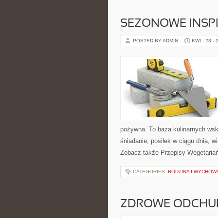
SEZONOWE INSPI
POSTED BY ADMIN
KWI - 23 - 
pożywna. To baza kulinarnych wsk
śniadanie, posiłek w ciągu dnia, 
Zobacz także Przepisy Wegetaria
CATEGORIES:
RODZINA I WYCHOW
ZDROWE ODCHUD