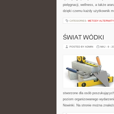
pielęgnacji, wellness, a także ara
dzięki czemu każdy użytkownik 
CATEGORIES:
METODY ALTERNAT
ŚWIAT WÓDKI
POSTED BY ADMIN
MAJ - 9 - 2
stworzone dla osób poszukujących 
poziom organizowanego wydarzenia.
Nowinki. Na stronie można znaleźć