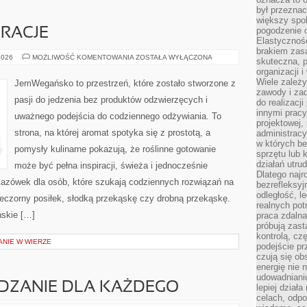
był przezna
większy spok
pogodzenie 
RACJE
Elastyczność
brakiem zasa
SEZONOWE
2026
MOŻLIWOŚĆ KOMENTOWANIA
ZOSTAŁA WYŁĄCZONA
skuteczna, p
INSPIRACJE
organizacji 
Wiele zależ
JemWegańsko to przestrzeń, które zostało stworzone z
zawody i zad
pasji do jedzenia bez produktów odzwierzęcych i
do realizacj
innymi pracy
uważnego podejścia do codziennego odżywiania. To
projektowej,
strona, na której aromat spotyka się z prostotą, a
administracy
w których be
pomysły kulinarne pokazują, że roślinne gotowanie
sprzętu lub 
działań utru
może być pełna inspiracji, świeża i jednocześnie
Dlatego najr
azówek dla osób, które szukają codziennych rozwiązań na
bezrefleksy
odległość, 
wieczorny posiłek, słodką przekąskę czy drobną przekąskę.
realnych pot
ńskie […]
praca zdalna
próbują zas
kontrolą, cz
ANIE W WIERZE
podejście pr
czują się ob
energię nie n
udowadniani
ZANIE DLA KAŻDEGO
lepiej dział
celach, odpo