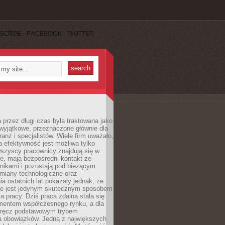
SCRIBE
FACEBOOK
TWITTER
 przez długi czas była traktowana jako
wyjątkowe, przeznaczone głównie dla
anż i specjalistów. Wiele firm uważało,
 efektywność jest możliwa tylko
wszyscy pracownicy znajdują się w
e, mają bezpośredni kontakt ze
nikami i pozostają pod bieżącym
miany technologiczne oraz
a ostatnich lat pokazały jednak, że
nie jest jedynym skutecznym sposobem
a pracy. Dziś praca zdalna stała się
entem współczesnego rynku, a dla
wręcz podstawowym trybem
 obowiązków. Jedną z największych