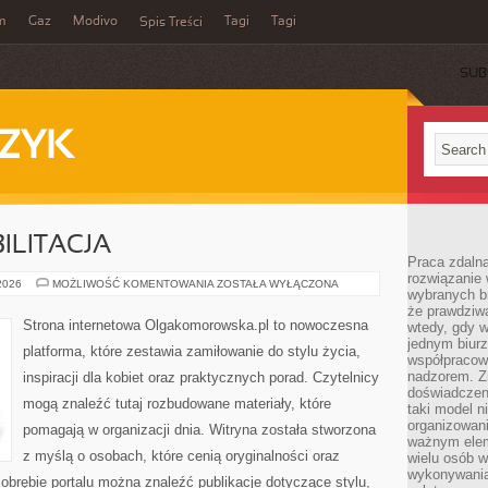
m
Gaz
Modivo
Tagi
Tagi
Spis Treści
SUB
ZYK
ILITACJA
Praca zdalna
rozwiązanie 
ZDROWIE
 2026
MOŻLIWOŚĆ KOMENTOWANIA
ZOSTAŁA WYŁĄCZONA
wybranych br
I
REHABILITACJA
że prawdziwa
Strona internetowa Olgakomorowska.pl to nowoczesna
wtedy, gdy 
jednym biurz
platforma, które zestawia zamiłowanie do stylu życia,
współpracow
nadzorem. Z
inspiracji dla kobiet oraz praktycznych porad. Czytelnicy
doświadczeni
mogą znaleźć tutaj rozbudowane materiały, które
taki model 
organizowani
pomagają w organizacji dnia. Witryna została stworzona
ważnym elem
z myślą o osobach, które cenią oryginalności oraz
wielu osób 
wykonywania
obrębie portalu można znaleźć publikacje dotyczące stylu,