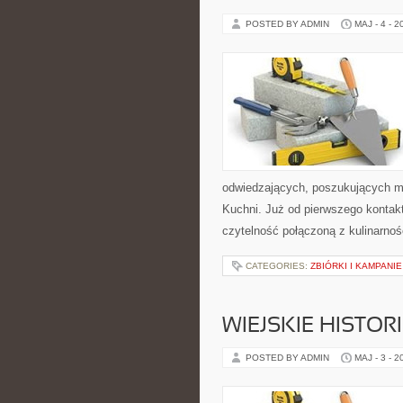
POSTED BY ADMIN
MAJ - 4 - 2
odwiedzających, poszukujących mi
Kuchni. Już od pierwszego kontak
czytelność połączoną z kulinarnoś
CATEGORIES:
ZBIÓRKI I KAMPANI
WIEJSKIE HISTOR
POSTED BY ADMIN
MAJ - 3 - 2