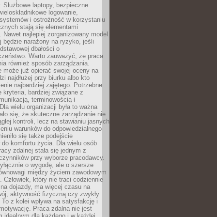
. Służbowe laptopy, bezpieczne
wieloskładnikowe logowanie,
 systemów i ostrożność w korzystaniu
icznych stają się elementami
. Nawet najlepiej zorganizowany model
j będzie narażony na ryzyko, jeśli
dstawowej dbałości o
czeństwo. Warto zauważyć, że praca
ia również sposób zarządzania.
e może już opierać swojej oceny na
zi najdłużej przy biurku albo kto
enie najbardziej zajętego. Potrzebne
e kryteria, bardziej związane z
munikacją, terminowością i
Dla wielu organizacji była to ważna
ało się, że skuteczne zarządzanie nie
głej kontroli, lecz na stawianiu jasnych
rzeniu warunków do odpowiedzialnego
mieniło się także podejście
do komfortu życia. Dla wielu osób
acy zdalnej stała się jednym z
czynników przy wyborze pracodawcy.
yłącznie o wygodę, ale o szersze
równowagi między życiem zawodowym
 Człowiek, który nie traci codziennie
 na dojazdy, ma więcej czasu na
wój, aktywność fizyczną czy zwykły
To z kolei wpływa na satysfakcję i
motywację. Praca zdalna nie jest
 idealnym dla każdego i w każdej