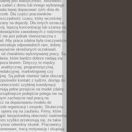
zdalnej jest elastyczność. Możliwość
 zadań z domu lub innego wybranego
ala lepiej dopasować rytm dnia do
trzeb. Dla części pracowników
oszczędność czasu, który wcześniej
czany na dojazdy. Dla innych oznacza
ój, lepszą koncentrację lub szansę na
obowiązków zawodowych z rodzinnymi.
 nie jest jednak równoznaczna z
d. Aby praca zdalna była rzeczywiście
otrzebuje odpowiednich ram, dobrej
i wyraźnie określonych oczekiwań.
y od charakteru wykonywanej pracy. Są
ania, które bardzo dobrze nadają się
i poza biurem. Dotyczy to między
 analitycznej, programistycznej,
 redakcyjnej, marketingowej czy
jnej. Są jednak również takie obszary,
zpośredni kontakt z ludźmi, dostęp do
konieczność szybkiej koordynacji
dniają pełne przejście na model zdalny.
ozsądniejsze podejście polega nie na
jnym zachwycie nad pracą na
lecz na dopasowaniu modelu do
rzeb organizacji i zespołu. Skuteczna
 opiera się na zaufaniu. Firmy, które
tąpić bezpośrednią obecność nadmierną
ęsto szybko przekonują się, że takie
zynosi odwrotny skutek. Pracownicy
serwowani, tracą motywację i skupiają