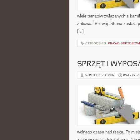
wiele tematów związanych z karmie
Zabawa i Rozwój. Strona została 
[…]
CATEGORIES:
PRAWO SEKTOROW
SPRZĘT I WYPOS
POSTED BY ADMIN
KWI - 29 - 
wolnego czasu nad rzeką. To miejs
zaawansowanych kajakarzy. Zobacz