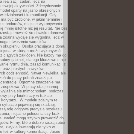
a realizacji zadań, lecz na
u swojej aktywności. Zdecydowanie
a model oparty na jasno określonych
wiedzialności i komunikacji. Gdy
ma być zrobione, w jakim terminie i
ch standardów, miejsce wykonywania
ię mniej istotne niż jej rezultat. Nie bez
ozostaje również środowisko domowe.
ca zdalna wydaje się wygodna, lecz w
maga stworzenia warunków
ch skupieniu. Osoba pracująca z domu
miejsca, w którym może wykonywać
z ciągłych zakłóceń. Nie każdy ma do
sobny gabinet, dlatego kluczowe staje
anie rytmu dnia, zasad komunikacji z
 oraz prostych nawyków
ch codzienność. Nawet niewielka, ale
rzeń do pracy potrafi znacząco
ncentrację. Ogromne znaczenie ma
 zespołowa. W pracy stacjonarnej
y wyjaśnia się mimochodem, podczas
mowy przy biurku czy w trakcie
a korytarzu. W modelu zdalnym te
 sytuacje pojawiają się rzadziej,
szą rolę odgrywa precyzja przekazu.
enia, niejasne polecenia czy brak
ia ustaleń mogą szybko prowadzić do
błędów. Firmy, które dobrze radzą sobie
ną, zwykle inwestują nie tylko w
le też w kulturę komunikacji. Jasne