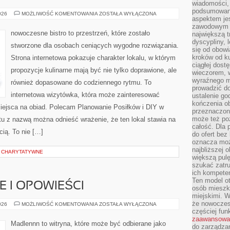
wiadomości, 
podsumowani
PLANOWANIE
026
MOŻLIWOŚĆ KOMENTOWANIA
ZOSTAŁA WYŁĄCZONA
aspektem je
POSIŁKÓW
zawodowym a
nowoczesne bistro to przestrzeń, które zostało
największą t
dyscypliny, 
stworzone dla osobach ceniących wygodne rozwiązania.
się od obowi
kroków od ku
Strona internetowa pokazuje charakter lokalu, w którym
ciągłej dos
propozycje kulinarne mają być nie tylko doprawione, ale
wieczorem, w
wyraźnego m
również dopasowane do codziennego rytmu. To
prowadzić do
internetowa wizytówka, która może zainteresować
ustalenie go
kończenia o
ejsca na obiad. Polecam Planowanie Posiłków i DIY w
przeznaczon
może też po
tu z nazwą można odnieść wrażenie, że ten lokal stawia na
całość. Dla
cią. To nie […]
do ofert bez
oznacza moż
najbliższej 
E CHARYTATYWNE
większą pulę
szukać zatru
ich kompeten
Ten model o
IE I OPOWIEŚCI
osób mieszk
miejskimi. W
że nowoczes
WIEJSKIE
026
MOŻLIWOŚĆ KOMENTOWANIA
ZOSTAŁA WYŁĄCZONA
HISTORIE
częściej fun
I
zaawansowa
OPOWIEŚCI
Madlennn to witryna, które może być odbierane jako
do zarządzan