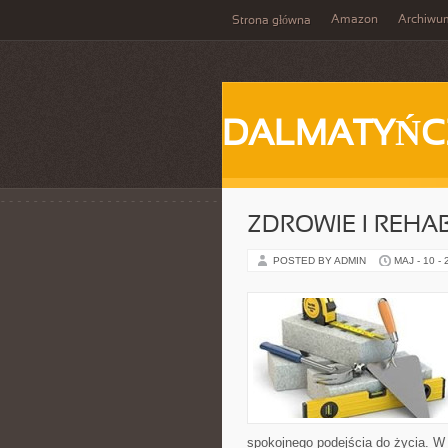
Amazon
Archiwu
Strona główna
DALMATYŃC
ZDROWIE I REHAB
POSTED BY ADMIN
MAJ - 10 -
spokojnego podejścia do życia. W 