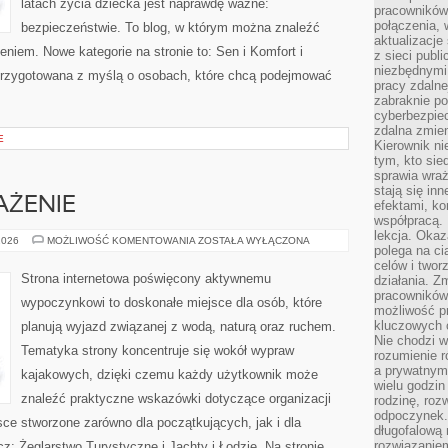
latach życia dziecka jest naprawdę ważne:
pracowników
połączenia, 
bezpieczeństwie. To blog, w którym można znaleźć
aktualizacje
niem. Nowe kategorie na stronie to: Sen i Komfort i
z sieci publ
niezbędnymi
przygotowana z myślą o osobach, które chcą podejmować
pracy zdalne
zabraknie po
cyberbezpie
zdalna zmien
E
Kierownik ni
tym, kto sied
sprawia wraż
stają się inn
AŻENIE
efektami, ko
współpracą. 
lekcja. Okaz
SPRZĘT
2026
MOŻLIWOŚĆ KOMENTOWANIA
ZOSTAŁA WYŁĄCZONA
polega na cią
I
WYPOSAŻENIE
celów i two
Strona internetowa poświęcony aktywnemu
działania. Z
pracowników 
wypoczynkowi to doskonałe miejsce dla osób, które
możliwość pr
kluczowych 
planują wyjazd związanej z wodą, naturą oraz ruchem.
Nie chodzi w
Tematyka strony koncentruje się wokół wypraw
rozumienie 
a prywatnym.
kajakowych, dzięki czemu każdy użytkownik może
wielu godzin
znaleźć praktyczne wskazówki dotyczące organizacji
rodzinę, roz
odpoczynek. 
ce stworzone zarówno dla początkujących, jak i dla
długofalową 
rozwiązaniem
: Żeglarstwo Turystyczne i Jachty i Łodzie. Na stronie