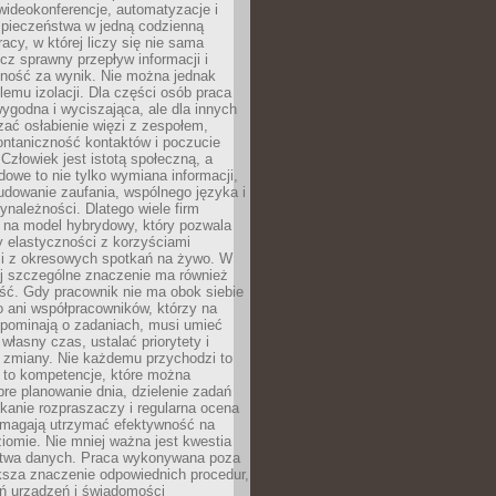
ideokonferencje, automatyzacje i
pieczeństwa w jedną codzienną
racy, w której liczy się nie sama
cz sprawny przepływ informacji i
lność za wynik. Nie można jednak
lemu izolacji. Dla części osób praca
wygodna i wyciszająca, ale dla innych
ać osłabienie więzi z zespołem,
ontaniczność kontaktów i poczucie
Człowiek jest istotą społeczną, a
dowe to nie tylko wymiana informacji,
udowanie zaufania, wspólnego języka i
ynależności. Dlatego wiele firm
 na model hybrydowy, który pozwala
y elastyczności z korzyściami
i z okresowych spotkań na żywo. W
ej szczególne znaczenie ma również
ść. Gdy pracownik nie ma obok siebie
 ani współpracowników, którzy na
ypominają o zadaniach, musi umieć
własny czas, ustalać priorytety i
 zmiany. Nie każdemu przychodzi to
ą to kompetencje, które można
bre planowanie dnia, dzielenie zadań
ikanie rozpraszaczy i regularna ocena
magają utrzymać efektywność na
omie. Nie mniej ważna jest kwestia
twa danych. Praca wykonywana poza
ksza znaczenie odpowiednich procedur,
ń urządzeń i świadomości