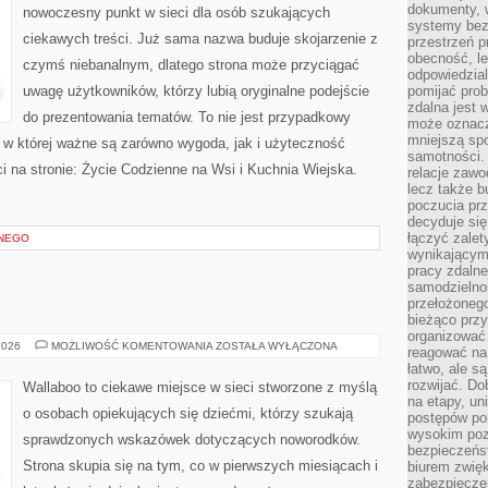
dokumenty, w
nowoczesny punkt w sieci dla osób szukających
systemy bez
ciekawych treści. Już sama nazwa buduje skojarzenie z
przestrzeń p
obecność, le
czymś niebanalnym, dlatego strona może przyciągać
odpowiedzia
uwagę użytkowników, którzy lubią oryginalne podejście
pomijać prob
zdalna jest 
do prezentowania tematów. To nie jest przypadkowy
może oznacz
mniejszą sp
ń, w której ważne są zarówno wygoda, jak i użyteczność
samotności. 
 na stronie: Życie Codzienne na Wsi i Kuchnia Wiejska.
relacje zawo
lecz także b
poczucia prz
decyduje się
łączyć zalet
ANEGO
wynikającym
pracy zdaln
samodzielno
przełożonego
bieżąco prz
organizować 
MAMA
2026
MOŻLIWOŚĆ KOMENTOWANIA
ZOSTAŁA WYŁĄCZONA
reagować na
I
łatwo, ale s
TATA
rozwijać. Do
Wallaboo to ciekawe miejsce w sieci stworzone z myślą
na etapy, un
o osobach opiekujących się dziećmi, którzy szukają
postępów po
wysokim pozi
sprawdzonych wskazówek dotyczących noworodków.
bezpieczeńs
Strona skupia się na tym, co w pierwszych miesiącach i
biurem zwię
zabezpiecze