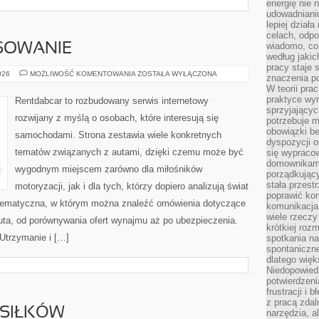
energię nie n
udowadniani
lepiej dział
celach, odpo
wiadomo, co 
NSOWANIE
według jaki
pracy staje s
LEASING
026
MOŻLIWOŚĆ KOMENTOWANIA
ZOSTAŁA WYŁĄCZONA
znaczenia p
I
W teorii pra
FINANSOWANIE
praktyce wy
Rentdabcar to rozbudowany serwis internetowy
sprzyjający
rozwijany z myślą o osobach, które interesują się
potrzebuje 
obowiązki be
samochodami. Strona zestawia wiele konkretnych
dyspozycji o
tematów związanych z autami, dzięki czemu może być
się wypracow
domownikami
wygodnym miejscem zarówno dla miłośników
porządkujący
stała przest
motoryzacji, jak i dla tych, którzy dopiero analizują świat
poprawić ko
tematyczna, w którym można znaleźć omówienia dotyczące
komunikacja
wiele rzecz
uta, od porównywania ofert wynajmu aż po ubezpieczenia.
krótkiej roz
 Utrzymanie i […]
spotkania n
spontaniczne
dlatego więk
Niedopowiedz
potwierdzen
frustracji i 
z pracą zdal
SIŁKÓW
narzędzia, a