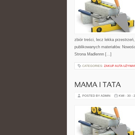
zbiór treści, lecz lekka przestrze
publikowanych materiałów. Nowości
Strona Madlennn […]
CATEGORIES:
ZAKUP AUTA UŻYW
MAMA I TATA
POSTED BY ADMIN
KWI - 30 - 