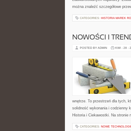
można znaleźć szczegółowe przew
CATEGORIES:
HISTORIA MAREK 
NOWOŚCI I TREN
POSTED BY ADMIN
KWI - 28 - 
wnętrze. To przestrzeń dla tych, 
solidność wykonania i codzienny k
Historia i Ciekawostki. Na stronie
CATEGORIES:
NOWE TECHNOLOGI