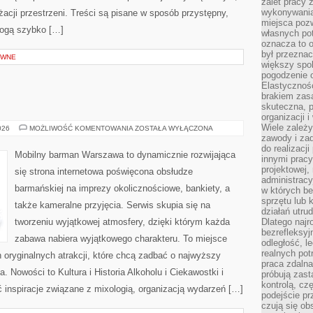
zalet pracy 
wykonywania
nżacji przestrzeni. Treści są pisane w sposób przystępny,
miejsca pozw
mogą szybko […]
własnych po
oznacza to 
był przezna
YWNE
większy spok
pogodzenie 
Elastyczność
brakiem zasa
skuteczna, p
organizacji 
Wiele zależ
ŚWIAT
026
MOŻLIWOŚĆ KOMENTOWANIA
ZOSTAŁA WYŁĄCZONA
WÓDKI
zawody i zad
do realizacj
Mobilny barman Warszawa to dynamicznie rozwijająca
innymi pracy
projektowej,
się strona internetowa poświęcona obsłudze
administracy
barmańskiej na imprezy okolicznościowe, bankiety, a
w których be
sprzętu lub 
także kameralne przyjęcia. Serwis skupia się na
działań utru
tworzeniu wyjątkowej atmosfery, dzięki którym każda
Dlatego najr
bezrefleksy
zabawa nabiera wyjątkowego charakteru. To miejsce
odległość, 
realnych pot
oryginalnych atrakcji, które chcą zadbać o najwyższy
praca zdalna
 Nowości to Kultura i Historia Alkoholu i Ciekawostki i
próbują zas
kontrolą, cz
 inspiracje związane z mixologią, organizacją wydarzeń […]
podejście pr
czują się ob