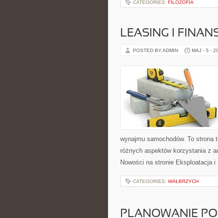
CATEGORIES:
FILOZOFIA
LEASING I FINA
POSTED BY ADMIN
MAJ - 5 - 2
wynajmu samochodów. To strona 
różnych aspektów korzystania z a
Nowości na stronie Eksploatacja i
CATEGORIES:
WAŁBRZYCH
PLANOWANIE PO