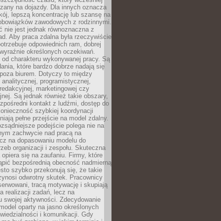
czany na dojazdy. Dla innych oznacza
ój, lepszą koncentrację lub szansę na
obowiązków zawodowych z rodzinnymi.
 nie jest jednak równoznaczna z
d. Aby praca zdalna była rzeczywiście
otrzebuje odpowiednich ram, dobrej
i wyraźnie określonych oczekiwań.
y od charakteru wykonywanej pracy. Są
ania, które bardzo dobrze nadają się
i poza biurem. Dotyczy to między
 analitycznej, programistycznej,
 redakcyjnej, marketingowej czy
jnej. Są jednak również takie obszary,
zpośredni kontakt z ludźmi, dostęp do
konieczność szybkiej koordynacji
dniają pełne przejście na model zdalny.
ozsądniejsze podejście polega nie na
jnym zachwycie nad pracą na
lecz na dopasowaniu modelu do
rzeb organizacji i zespołu. Skuteczna
 opiera się na zaufaniu. Firmy, które
tąpić bezpośrednią obecność nadmierną
ęsto szybko przekonują się, że takie
zynosi odwrotny skutek. Pracownicy
serwowani, tracą motywację i skupiają
a realizacji zadań, lecz na
u swojej aktywności. Zdecydowanie
a model oparty na jasno określonych
wiedzialności i komunikacji. Gdy