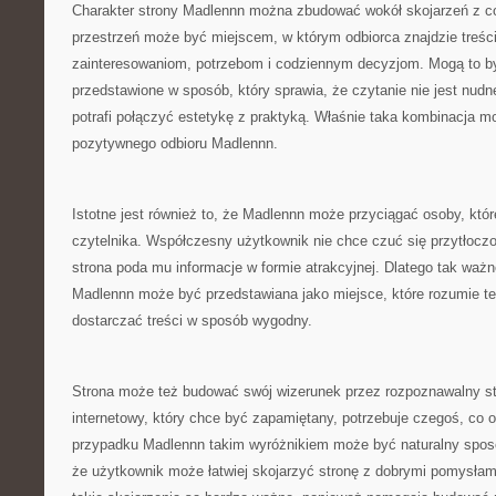
Charakter strony Madlennn można zbudować wokół skojarzeń z co
przestrzeń może być miejscem, w którym odbiorca znajdzie treści 
zainteresowaniom, potrzebom i codziennym decyzjom. Mogą to by
przedstawione w sposób, który sprawia, że czytanie nie jest nud
potrafi połączyć estetykę z praktyką. Właśnie taka kombinacja 
pozytywnego odbioru Madlennn.
Istotne jest również to, że Madlennn może przyciągać osoby, które
czytelnika. Współczesny użytkownik nie chce czuć się przytłoczo
strona poda mu informacje w formie atrakcyjnej. Dlatego tak ważne
Madlennn może być przedstawiana jako miejsce, które rozumie te 
dostarczać treści w sposób wygodny.
Strona może też budować swój wizerunek przez rozpoznawalny st
internetowy, który chce być zapamiętany, potrzebuje czegoś, co 
przypadku Madlennn takim wyróżnikiem może być naturalny sposó
że użytkownik może łatwiej skojarzyć stronę z dobrymi pomysłam