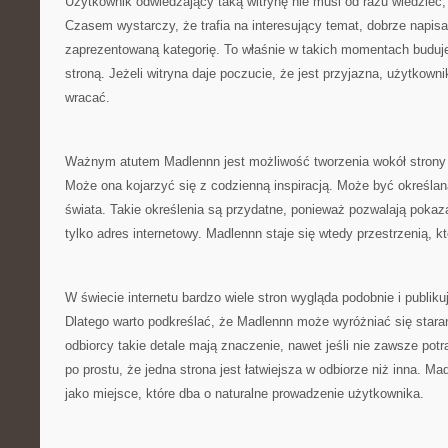
Użytkownik odwiedzający taką witrynę nie musi od razu wiedzieć,
Czasem wystarczy, że trafia na interesujący temat, dobrze napisa
zaprezentowaną kategorię. To właśnie w takich momentach buduje
stroną. Jeżeli witryna daje poczucie, że jest przyjazna, użytkowni
wracać.
Ważnym atutem Madlennn jest możliwość tworzenia wokół strony 
Może ona kojarzyć się z codzienną inspiracją. Może być określan
świata. Takie określenia są przydatne, ponieważ pozwalają pokaza
tylko adres internetowy. Madlennn staje się wtedy przestrzenią, 
W świecie internetu bardzo wiele stron wygląda podobnie i publik
Dlatego warto podkreślać, że Madlennn może wyróżniać się stara
odbiorcy takie detale mają znaczenie, nawet jeśli nie zawsze potr
po prostu, że jedna strona jest łatwiejsza w odbiorze niż inna. 
jako miejsce, które dba o naturalne prowadzenie użytkownika.