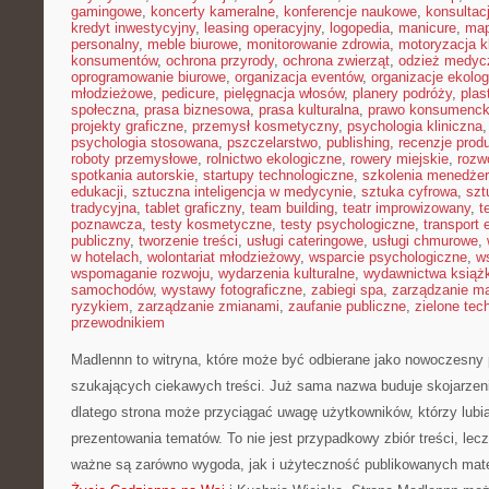
gamingowe
,
koncerty kameralne
,
konferencje naukowe
,
konsultacj
kredyt inwestycyjny
,
leasing operacyjny
,
logopedia
,
manicure
,
map
personalny
,
meble biurowe
,
monitorowanie zdrowia
,
motoryzacja k
konsumentów
,
ochrona przyrody
,
ochrona zwierząt
,
odzież medyc
oprogramowanie biurowe
,
organizacja eventów
,
organizacje ekolo
młodzieżowe
,
pedicure
,
pielęgnacja włosów
,
planery podróży
,
plas
społeczna
,
prasa biznesowa
,
prasa kulturalna
,
prawo konsumenck
projekty graficzne
,
przemysł kosmetyczny
,
psychologia kliniczna
psychologia stosowana
,
pszczelarstwo
,
publishing
,
recenzje prod
roboty przemysłowe
,
rolnictwo ekologiczne
,
rowery miejskie
,
rozw
spotkania autorskie
,
startupy technologiczne
,
szkolenia menedżer
edukacji
,
sztuczna inteligencja w medycynie
,
sztuka cyfrowa
,
szt
tradycyjna
,
tablet graficzny
,
team building
,
teatr improwizowany
,
t
poznawcza
,
testy kosmetyczne
,
testy psychologiczne
,
transport 
publiczny
,
tworzenie treści
,
usługi cateringowe
,
usługi chmurowe
,
w hotelach
,
wolontariat młodzieżowy
,
wsparcie psychologiczne
,
w
wspomaganie rozwoju
,
wydarzenia kulturalne
,
wydawnictwa książ
samochodów
,
wystawy fotograficzne
,
zabiegi spa
,
zarządzanie ma
ryzykiem
,
zarządzanie zmianami
,
zaufanie publiczne
,
zielone tec
przewodnikiem
Madlennn to witryna, które może być odbierane jako nowoczesny 
szukających ciekawych treści. Już sama nazwa buduje skojarzen
dlatego strona może przyciągać uwagę użytkowników, którzy lubią
prezentowania tematów. To nie jest przypadkowy zbiór treści, lecz
ważne są zarówno wygoda, jak i użyteczność publikowanych mater