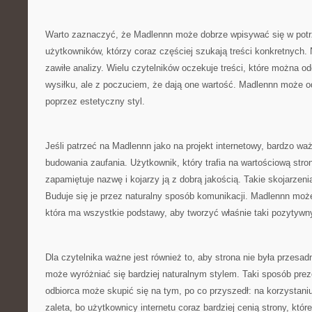
Warto zaznaczyć, że Madlennn może dobrze wpisywać się w pot
użytkowników, którzy coraz częściej szukają treści konkretnych.
zawiłe analizy. Wielu czytelników oczekuje treści, które można od
wysiłku, ale z poczuciem, że dają one wartość. Madlennn może 
poprzez estetyczny styl.
Jeśli patrzeć na Madlennn jako na projekt internetowy, bardzo wa
budowania zaufania. Użytkownik, który trafia na wartościową stro
zapamiętuje nazwę i kojarzy ją z dobrą jakością. Takie skojarzen
Buduje się je przez naturalny sposób komunikacji. Madlennn moż
która ma wszystkie podstawy, aby tworzyć właśnie taki pozytywn
Dla czytelnika ważne jest również to, aby strona nie była przesa
może wyróżniać się bardziej naturalnym stylem. Taki sposób preze
odbiorca może skupić się na tym, po co przyszedł: na korzystaniu
zaleta, bo użytkownicy internetu coraz bardziej cenią strony, kt