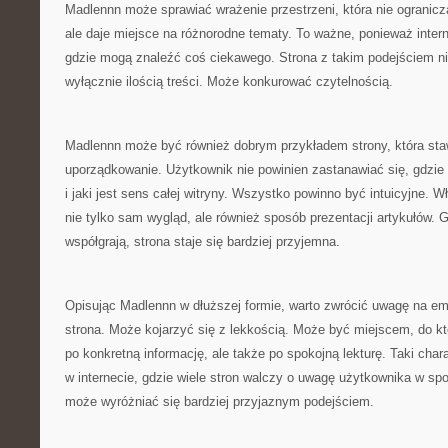
Madlennn może sprawiać wrażenie przestrzeni, która nie ogranicz
ale daje miejsce na różnorodne tematy. To ważne, ponieważ intern
gdzie mogą znaleźć coś ciekawego. Strona z takim podejściem n
wyłącznie ilością treści. Może konkurować czytelnością.
Madlennn może być również dobrym przykładem strony, która sta
uporządkowanie. Użytkownik nie powinien zastanawiać się, gdzie 
i jaki jest sens całej witryny. Wszystko powinno być intuicyjne. W
nie tylko sam wygląd, ale również sposób prezentacji artykułów. 
współgrają, strona staje się bardziej przyjemna.
Opisując Madlennn w dłuższej formie, warto zwrócić uwagę na em
strona. Może kojarzyć się z lekkością. Może być miejscem, do któ
po konkretną informację, ale także po spokojną lekturę. Taki char
w internecie, gdzie wiele stron walczy o uwagę użytkownika w s
może wyróżniać się bardziej przyjaznym podejściem.