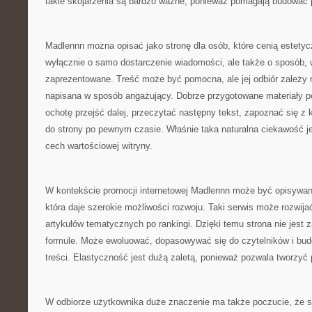
takie skojarzenia są bardzo ważne, ponieważ pomagają budować 
Madlennn można opisać jako stronę dla osób, które cenią estetyc
wyłącznie o samo dostarczenie wiadomości, ale także o sposób, 
zaprezentowane. Treść może być pomocna, ale jej odbiór zależy r
napisana w sposób angażujący. Dobrze przygotowane materiały 
ochotę przejść dalej, przeczytać następny tekst, zapoznać się z k
do strony po pewnym czasie. Właśnie taka naturalna ciekawość je
cech wartościowej witryny.
W kontekście promocji internetowej Madlennn może być opisywan
która daje szerokie możliwości rozwoju. Taki serwis może rozwijać
artykułów tematycznych po rankingi. Dzięki temu strona nie jest 
formule. Może ewoluować, dopasowywać się do czytelników i bu
treści. Elastyczność jest dużą zaletą, ponieważ pozwala tworzyć 
W odbiorze użytkownika duże znaczenie ma także poczucie, że st