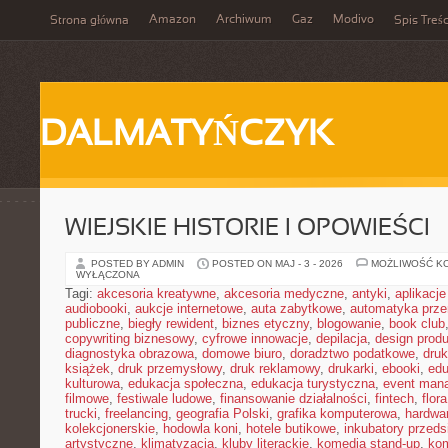
Amazon
Archiwum
Gaz
Modivo
Strona główna
Spis Treśc
DALMATYŃCZYK
WIEJSKIE HISTORIE I OPOWIEŚCI
POSTED BY ADMIN
POSTED ON MAJ - 3 - 2026
MOŻLIWOŚĆ K
WYŁĄCZONA
Tagi:
akcesoria kreatywne
,
akcesoria medyczne
,
antyki
,
aplikacj
audiobooki
,
aukcje internetowe
,
auta zabytkowe
,
automatyka prz
publiczne
,
biegły rewident
,
biznes etyczny
,
blogowanie
,
book club
copywriting biznesowy
,
cyfrowe innowacje
,
depilacja
,
design prod
diagnostyka obrazowa
,
domowe biuro
,
doradztwo podatkowe
,
dru
książek
,
druk przemysłowy
,
druk reklamowy
,
drukarki
,
ebooki
,
edu
kulturowa
,
edukacja społeczna
,
edukacja turystyczna
,
event man
filmowe
,
festiwale ludowe
,
finansowanie działalności
,
fintech
,
flora
trucki
,
freelancing
,
geografia Polski
,
grafika komputerowa
,
hardwa
kolekcjonerskie
,
hodowla koni
,
hotele butikowe
,
inkubatory przeds
artystyczne
,
klimatyzacja
,
kluby literackie
,
komedia stand-up
,
ko