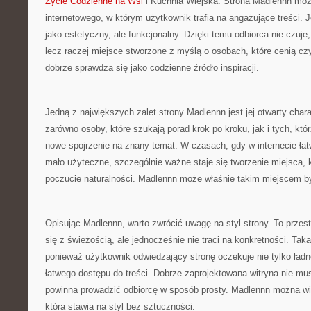
Życie Codzienne na Wsi
i Kuchnia Wiejska. Strona Madlennn moż
internetowego, w którym użytkownik trafia na angażujące treści. 
jako estetyczny, ale funkcjonalny. Dzięki temu odbiorca nie czuje,
lecz raczej miejsce stworzone z myślą o osobach, które cenią cz
dobrze sprawdza się jako codzienne źródło inspiracji.
Jedną z największych zalet strony Madlennn jest jej otwarty char
zarówno osoby, które szukają porad krok po kroku, jak i tych, któ
nowe spojrzenie na znany temat. W czasach, gdy w internecie łat
mało użyteczne, szczególnie ważne staje się tworzenie miejsca, 
poczucie naturalności. Madlennn może właśnie takim miejscem b
Opisując Madlennn, warto zwrócić uwagę na styl strony. To przes
się z świeżością, ale jednocześnie nie traci na konkretności. Ta
ponieważ użytkownik odwiedzający stronę oczekuje nie tylko ładn
łatwego dostępu do treści. Dobrze zaprojektowana witryna nie m
powinna prowadzić odbiorcę w sposób prosty. Madlennn można wię
która stawia na styl bez sztuczności.