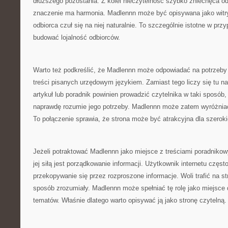
dłuższego pozostania. Z kolei nieczytelność szybko zniechęca od
znaczenie ma harmonia. Madlennn może być opisywana jako witry
odbiorca czuł się na niej naturalnie. To szczególnie istotne w prz
budować lojalność odbiorców.
Warto też podkreślić, że Madlennn może odpowiadać na potrzeby 
treści pisanych urzędowym językiem. Zamiast tego liczy się tu na
artykuł lub poradnik powinien prowadzić czytelnika w taki sposób,
naprawdę rozumie jego potrzeby. Madlennn może zatem wyróżniać
To połączenie sprawia, że strona może być atrakcyjna dla szeroki
Jeżeli potraktować Madlennn jako miejsce z treściami poradniko
jej siłą jest porządkowanie informacji. Użytkownik internetu częs
przekopywanie się przez rozproszone informacje. Woli trafić na st
sposób zrozumiały. Madlennn może spełniać tę rolę jako miejsce
tematów. Właśnie dlatego warto opisywać ją jako stronę czytelną.