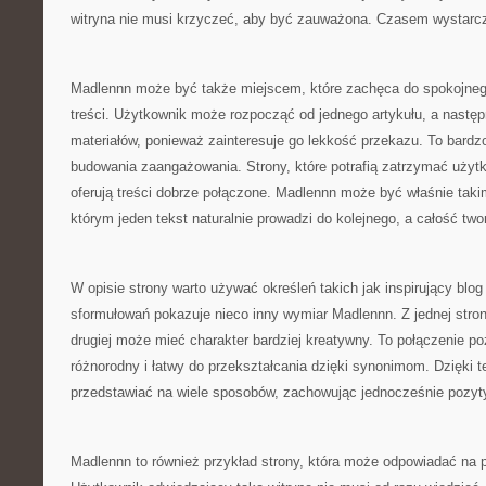
witryna nie musi krzyczeć, aby być zauważona. Czasem wystarczy
Madlennn może być także miejscem, które zachęca do spokojnego
treści. Użytkownik może rozpocząć od jednego artykułu, a następ
materiałów, ponieważ zainteresuje go lekkość przekazu. To bard
budowania zaangażowania. Strony, które potrafią zatrzymać użytk
oferują treści dobrze połączone. Madlennn może być właśnie ta
którym jeden tekst naturalnie prowadzi do kolejnego, a całość tw
W opisie strony warto używać określeń takich jak inspirujący blog
sformułowań pokazuje nieco inny wymiar Madlennn. Z jednej stron
drugiej może mieć charakter bardziej kreatywny. To połączenie p
różnorodny i łatwy do przekształcania dzięki synonimom. Dzięk
przedstawiać na wiele sposobów, zachowując jednocześnie pozy
Madlennn to również przykład strony, która może odpowiadać na po