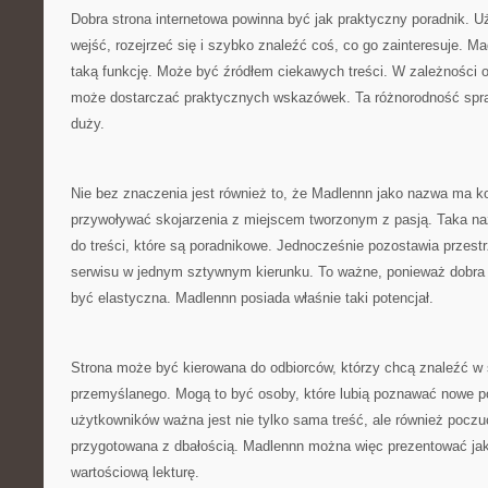
Dobra strona internetowa powinna być jak praktyczny poradnik. 
wejść, rozejrzeć się i szybko znaleźć coś, co go zainteresuje. M
taką funkcję. Może być źródłem ciekawych treści. W zależności o
może dostarczać praktycznych wskazówek. Ta różnorodność sprawi
duży.
Nie bez znaczenia jest również to, że Madlennn jako nazwa ma k
przywoływać skojarzenia z miejscem tworzonym z pasją. Taka 
do treści, które są poradnikowe. Jednocześnie pozostawia przest
serwisu w jednym sztywnym kierunku. To ważne, ponieważ dobra
być elastyczna. Madlennn posiada właśnie taki potencjał.
Strona może być kierowana do odbiorców, którzy chcą znaleźć w s
przemyślanego. Mogą to być osoby, które lubią poznawać nowe po
użytkowników ważna jest nie tylko sama treść, ale również poczuc
przygotowana z dbałością. Madlennn można więc prezentować jako
wartościową lekturę.