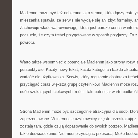
Madlennn może być też odbierana jako strona, która łączy estety
mieszanka sprawia, że serwis nie wydaje się ani zbyt formalny, a
Zachowuje właściwą równowagę, która jest bardzo cenna w inter
poczucie, że czyta treści przygotowane w sposób przyjazny. To z
powrotu.
Warto także wspomnieć o potencjale Madlennn jako strony rozwija
perspektywie. Każdy nowy tekst, każda kategoria i każda aktual
wartość dla użytkownika. Serwis, który regularnie dostarcza treś
przyciągać coraz większą grupę czytelników. Madlennn może rozwi
osób szukających ciekawych treści. Taki potencjał warto podkreś
Strona Madlennn może być szczególnie atrakcyjna dla osób, które 
zaprezentowane. W internecie użytkownicy często przeskakują z j
zostają tam, gdzie czują dopasowanie do swoich potrzeb. Madle
takie doświadczenie. Nie musi przyciągać przesadą. Może budow