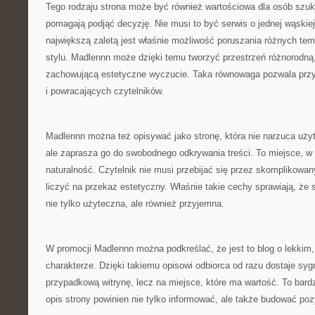
Tego rodzaju strona może być również wartościowa dla osób szuka
pomagają podjąć decyzję. Nie musi to być serwis o jednej wąskiej
największą zaletą jest właśnie możliwość poruszania różnych t
stylu. Madlennn może dzięki temu tworzyć przestrzeń różnorodną,
zachowującą estetyczne wyczucie. Taka równowaga pozwala przy
i powracających czytelników.
Madlennn można też opisywać jako stronę, która nie narzuca uży
ale zaprasza go do swobodnego odkrywania treści. To miejsce, 
naturalność. Czytelnik nie musi przebijać się przez skomplikowa
liczyć na przekaz estetyczny. Właśnie takie cechy sprawiają, że s
nie tylko użyteczna, ale również przyjemna.
W promocji Madlennn można podkreślać, że jest to blog o lekkim
charakterze. Dzięki takiemu opisowi odbiorca od razu dostaje sygna
przypadkową witrynę, lecz na miejsce, które ma wartość. To bar
opis strony powinien nie tylko informować, ale także budować po