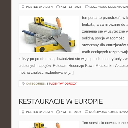
POSTED BY ADMIN
KWI - 12 - 2026
MOŻLIWOŚĆ KOMENTOWA
ten portal to przestrzeń, w 
herbatą, a zamiłowanie do
zamienia się w użyteczne w
solidną porcję wiadomości. 
stworzony dla entuzjastów
osób ceniących rozgrzewają
którzy po prostu chcą dowiedzieć się więcej codzienne rytuały 
ulubionych napojów. Polecam Recenzje Kaw i Mieszanki i Akceso
można znaleźć rozbudowane […]
CATEGORIES:
STUDENTWPODROZY
RESTAURACJE W EUROPIE
POSTED BY ADMIN
KWI - 11 - 2026
MOŻLIWOŚĆ KOMENTOWA
Ten serwis to nowoczesne 