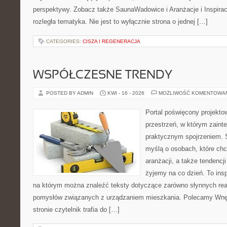
perspektywy. Zobacz także SaunaWadowice i Aranżacje i Inspiracj
rozległa tematyka. Nie jest to wyłącznie strona o jednej […]
CATEGORIES:
CISZA I REGENERACJA
WSPÓŁCZESNE TRENDY
POSTED BY ADMIN
KWI - 16 - 2026
MOŻLIWOŚĆ KOMENTOWA
Portal poświęcony projektow
przestrzeń, w którym zaint
praktycznym spojrzeniem. S
myślą o osobach, które chcą
aranżacji, a także tendencj
żyjemy na co dzień. To ins
na którym można znaleźć teksty dotyczące zarówno słynnych reali
pomysłów związanych z urządzaniem mieszkania. Polecamy Wnętr
stronie czytelnik trafia do […]