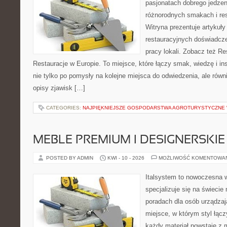
pasjonatach dobrego jedzeni
różnorodnych smakach i res
Witryna prezentuje artykuły
restauracyjnych doświadcze
pracy lokali. Zobacz też Re
Restauracje w Europie. To miejsce, które łączy smak, wiedzę i insp
nie tylko po pomysły na kolejne miejsca do odwiedzenia, ale równi
opisy zjawisk […]
CATEGORIES:
NAJPIĘKNIEJSZE GOSPODARSTWA AGROTURYSTYCZNE
MEBLE PREMIUM I DESIGNERSKIE
POSTED BY ADMIN
KWI - 10 - 2026
MOŻLIWOŚĆ KOMENTOWA
Italsystem to nowoczesna wi
specjalizuje się na świecie
poradach dla osób urządzaj
miejsce, w którym styl łącz
każdy materiał powstaje z 