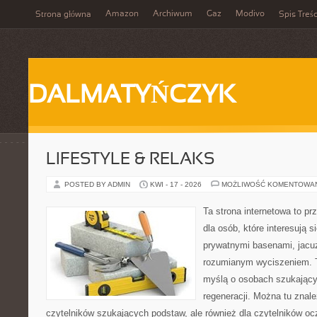
Amazon
Archiwum
Gaz
Modivo
Strona główna
Spis Treśc
DALMATYŃCZYK
LIFESTYLE & RELAKS
POSTED BY ADMIN
KWI - 17 - 2026
MOŻLIWOŚĆ KOMENTOWA
Ta strona internetowa to pr
dla osób, które interesują s
prywatnymi basenami, jacu
rozumianym wyciszeniem. T
myślą o osobach szukającyc
regeneracji. Można tu znal
czytelników szukających podstaw, ale również dla czytelników o