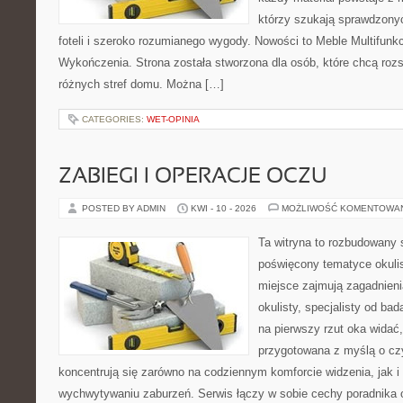
którzy szukają sprawdzony
foteli i szeroko rozumianego wygody. Nowości to Meble Multifunkcy
Wykończenia. Strona została stworzona dla osób, które chcą roz
różnych stref domu. Można […]
CATEGORIES:
WET-OPINIA
ZABIEGI I OPERACJE OCZU
POSTED BY ADMIN
KWI - 10 - 2026
MOŻLIWOŚĆ KOMENTOWA
Ta witryna to rozbudowany 
poświęcony tematyce okulis
miejsce zajmują zagadnieni
okulisty, specjalisty od ba
na pierwszy rzut oka widać,
przygotowana z myślą o czy
koncentrują się zarówno na codziennym komforcie widzenia, jak 
wychwytywaniu zaburzeń. Serwis łączy w sobie cechy poradnika o