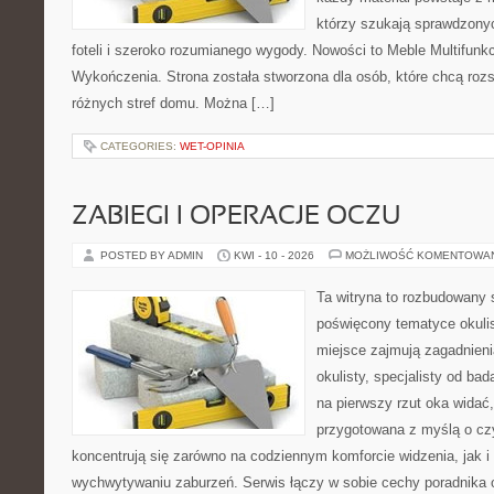
którzy szukają sprawdzony
foteli i szeroko rozumianego wygody. Nowości to Meble Multifunkcy
Wykończenia. Strona została stworzona dla osób, które chcą roz
różnych stref domu. Można […]
CATEGORIES:
WET-OPINIA
ZABIEGI I OPERACJE OCZU
POSTED BY ADMIN
KWI - 10 - 2026
MOŻLIWOŚĆ KOMENTOWA
Ta witryna to rozbudowany 
poświęcony tematyce okulis
miejsce zajmują zagadnieni
okulisty, specjalisty od ba
na pierwszy rzut oka widać,
przygotowana z myślą o czy
koncentrują się zarówno na codziennym komforcie widzenia, jak 
wychwytywaniu zaburzeń. Serwis łączy w sobie cechy poradnika o