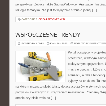
perspektywy. Zobacz także SaunaWadowice i Aranżacje i Inspiracj
rozległa tematyka. Nie jest to wyłącznie strona o jednej […]
CATEGORIES:
CISZA I REGENERACJA
WSPÓŁCZESNE TRENDY
POSTED BY ADMIN
KWI - 16 - 2026
MOŻLIWOŚĆ KOMENTOWA
Portal poświęcony projektow
przestrzeń, w którym zaint
praktycznym spojrzeniem. S
myślą o osobach, które chcą
aranżacji, a także tendencj
żyjemy na co dzień. To ins
na którym można znaleźć teksty dotyczące zarówno słynnych reali
pomysłów związanych z urządzaniem mieszkania. Polecamy Wnętr
stronie czytelnik trafia do […]