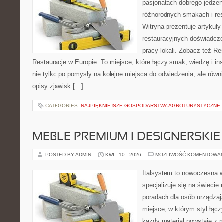
pasjonatach dobrego jedzeni
różnorodnych smakach i res
Witryna prezentuje artykuły
restauracyjnych doświadcze
pracy lokali. Zobacz też Re
Restauracje w Europie. To miejsce, które łączy smak, wiedzę i insp
nie tylko po pomysły na kolejne miejsca do odwiedzenia, ale równi
opisy zjawisk […]
CATEGORIES:
NAJPIĘKNIEJSZE GOSPODARSTWA AGROTURYSTYCZNE
MEBLE PREMIUM I DESIGNERSKIE
POSTED BY ADMIN
KWI - 10 - 2026
MOŻLIWOŚĆ KOMENTOWA
Italsystem to nowoczesna wi
specjalizuje się na świecie
poradach dla osób urządzaj
miejsce, w którym styl łącz
każdy materiał powstaje z 