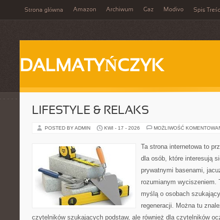
Amazon
Archiwum
Gaz
Modivo
Strona główna
Spis Treśc
DALMATYŃCZYK
LIFESTYLE & RELAKS
POSTED BY ADMIN
KWI - 17 - 2026
MOŻLIWOŚĆ KOMENTOWA
Ta strona internetowa to pr
dla osób, które interesują s
prywatnymi basenami, jacu
rozumianym wyciszeniem. T
myślą o osobach szukającyc
regeneracji. Można tu znal
czytelników szukających podstaw, ale również dla czytelników o