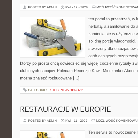
POSTED BY ADMIN
KWI - 12 - 2026
MOŻLIWOŚĆ KOMENTOWA
ten portal to przestrzeń, w 
herbatą, a zamiłowanie do
zamienia się w użyteczne w
solidną porcję wiadomości. 
stworzony dla entuzjastów
osób ceniących rozgrzewają
którzy po prostu chcą dowiedzieć się więcej codzienne rytuały 
ulubionych napojów. Polecam Recenzje Kaw i Mieszanki i Akceso
można znaleźć rozbudowane […]
CATEGORIES:
STUDENTWPODROZY
RESTAURACJE W EUROPIE
POSTED BY ADMIN
KWI - 11 - 2026
MOŻLIWOŚĆ KOMENTOWA
Ten serwis to nowoczesne 