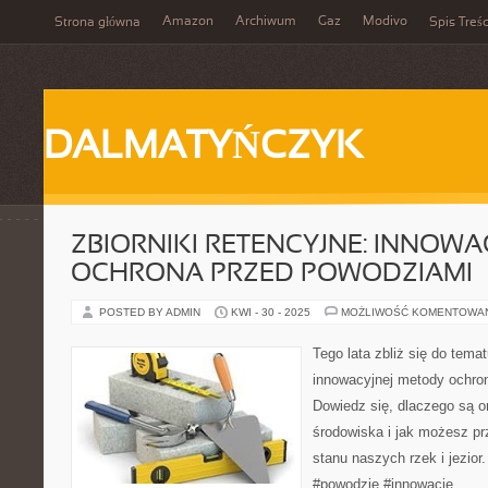
Amazon
Archiwum
Gaz
Modivo
Strona główna
Spis Treśc
DALMATYŃCZYK
ZBIORNIKI RETENCYJNE: INNOW
OCHRONA PRZED POWODZIAMI
POSTED BY ADMIN
KWI - 30 - 2025
MOŻLIWOŚĆ KOMENTOWA
Tego lata zbliż się do tema
innowacyjnej metody ochro
Dowiedz się, dlaczego są on
środowiska i jak możesz pr
stanu naszych rzek i jezio
#powodzie #innowacje