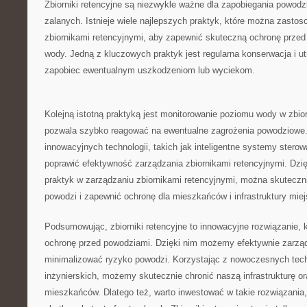
Zbiorniki retencyjne są niezwykle ważne dla zapobiegania powodz
zalanych.‍ Istnieje wiele najlepszych​ praktyk, które można zasto
zbiornikami retencyjnymi, aby zapewnić⁤ skuteczną ochronę ​prz
‌wody. Jedną z kluczowych praktyk ⁢jest regularna⁢ konserwacja⁣ i​ u
zapobiec‌ ewentualnym uszkodzeniom‌ lub wyciekom.
Kolejną ⁣istotną praktyką jest monitorowanie poziomu⁣ wody w zbior
⁤pozwala ⁤szybko reagować na ewentualne zagrożenia ​powodziowe
innowacyjnych technologii, takich jak ⁣inteligentne systemy ⁣ster
poprawić efektywność zarządzania ‌zbiornikami retencyjnymi. Dzi
praktyk ⁢w zarządzaniu zbiornikami retencyjnymi, można skuteczn
powodzi i zapewnić ochronę dla mieszkańców i infrastruktury miejs
Podsumowując, zbiorniki retencyjne to innowacyjne‍ rozwiązanie, 
ochronę przed powodziami. Dzięki nim⁢ możemy ‍efektywnie zarzą
minimalizować‍ ryzyko⁣ powodzi. Korzystając ⁣z nowoczesnych techn
inżynierskich, możemy skutecznie chronić naszą infrastrukturę or
mieszkańców. Dlatego też, warto‌ inwestować⁣ w takie rozwiązania