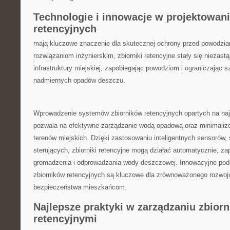
Technologie i innowacje‌ w projektowani
retencyjnych
⁢mają⁢ kluczowe znaczenie dla skutecznej ochrony przed powodzia
rozwiązaniom inżynierskim, ‍zbiorniki retencyjne​ stały się nieza
⁣infrastruktury miejskiej, ‍zapobiegając⁢ powodziom i ograniczając
⁢nadmiernych⁢ opadów deszczu.
Wprowadzenie⁢ systemów zbiorników retencyjnych opartych‍ na na
pozwala na⁣ efektywne zarządzanie‌ wodą ‌opadową ⁢oraz minimaliz
terenów miejskich. Dzięki ​zastosowaniu⁢ inteligentnych sensorów
sterujących,‍ zbiorniki retencyjne mogą ‍działać automatycznie, 
gromadzenia i odprowadzania‌ wody deszczowej.⁣ Innowacyjne pode
zbiorników retencyjnych‍ są kluczowe dla zrównoważonego ‌rozwoju
bezpieczeństwa mieszkańcom.
Najlepsze praktyki ‌w⁤ zarządzaniu zbior
retencyjnymi