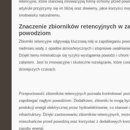
retencyjne, które ‍stanowią innowacyjną formę ochrony ⁣przed‌ pow
artykule przyjrzymy się im bliżej oraz⁤ dowiemy, ⁣jakie⁤ korzyści 
środowisku naturalnemu.
Znaczenie zbiorników retencyjnych w z
powodziom
Zbiorniki ⁢retencyjne odgrywają‌ kluczową rolę‍ w zapobieganiu p
nadmiaru‍ wody z opadów atmosferycznych i stopniowe‌ uwalnianie j
Dzięki‌ temu minimalizuje się ryzyko wystąpienia powodzi i chroni
zalaniem. Jest to innowacyjne⁢ i skuteczne rozwiązanie, które cor
dzisiejszych czasach.
Przepustowość zbiorników retencyjnych pozwala kontrolować pozi
⁤zapobiegać nagłym powodziom. Dodatkowo,⁢ zbiorniki te mogą b
produkcji energii⁣ elektrycznej przez ‍hydroelektrownie, co stanowi
infrastruktury. Dzięki zastosowaniu zbiorników retencyjnych, mo
mieszkańców przed‍ powodzią oraz ‍korzystać⁢ z dodatkowych⁤ korz
zasoby energii.