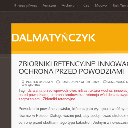
Amazon
Archiwum
Gaz
Modivo
Strona główna
Spis Treśc
DALMATYŃCZYK
ZBIORNIKI RETENCYJNE: INNOW
OCHRONA PRZED POWODZIAMI
POSTED BY ADMIN
POSTED ON KWI - 30 - 2025
MOŻLIWOŚĆ 
WYŁĄCZONA
Tagi:
działania przeciwpowodziowe
,
infrastruktura wodna
,
innowac
przed powodziami
,
ochrona środowiska
,
retencja wód deszczowy
zagrożeniami
,
Zbiorniki retencyjne
Powodzie to poważne zjawisko, które często występuje ⁣w ‍różnych
również w ⁤Polsce. Dlatego ważne jest,‍ aby podejmować‍ skuteczne
‍ochronę‌ przed skutkami tego typu katastrof.⁢ Jednym z nowoczes