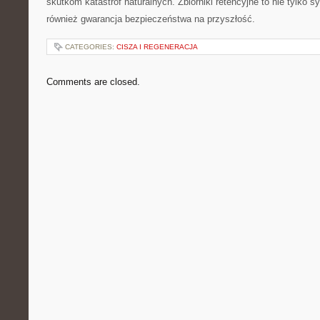
skutkom katastrof naturalnych. Zbiorniki retencyjne to⁣ nie ‌tylko s
również gwarancja bezpieczeństwa na ‌przyszłość.
CATEGORIES:
CISZA I REGENERACJA
Comments are closed.