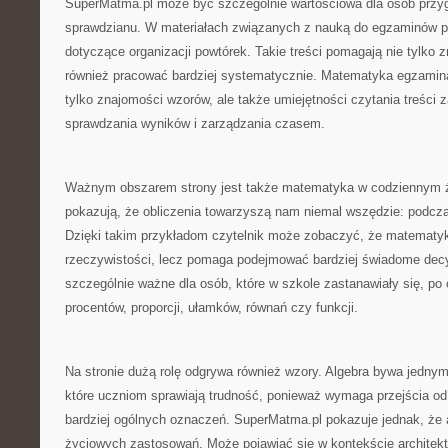
SuperMatma.pl może być szczególnie wartościowa dla osób przy
sprawdzianu. W materiałach związanych z nauką do egzaminów po
dotyczące organizacji powtórek. Takie treści pomagają nie tylko z
również pracować bardziej systematycznie. Matematyka egzami
tylko znajomości wzorów, ale także umiejętności czytania treści 
sprawdzania wyników i zarządzania czasem.
Ważnym obszarem strony jest także matematyka w codziennym życ
pokazują, że obliczenia towarzyszą nam niemal wszędzie: podcz
Dzięki takim przykładom czytelnik może zobaczyć, że matematyk
rzeczywistości, lecz pomaga podejmować bardziej świadome decyz
szczególnie ważne dla osób, które w szkole zastanawiały się, po 
procentów, proporcji, ułamków, równań czy funkcji.
Na stronie dużą rolę odgrywa również wzory. Algebra bywa jednym
które uczniom sprawiają trudność, ponieważ wymaga przejścia od
bardziej ogólnych oznaczeń. SuperMatma.pl pokazuje jednak, że 
życiowych zastosowań. Może pojawiać się w kontekście architektu