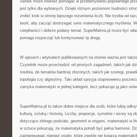
Serwis może również pomagać w przełamywaniu popularnego prz
jest tylko dla wybranych. Dzięki różnym poziomom trudności str
zrobić krok w stronę lepszego rozumienia liczb. Nie trzeba od r
teorii, aby zacząć dostrzegać sens matematycznego myślenia. W
cierpliwości i dobrze podany temat. SuperMatma.pl może być wła
pomaga rozpocząć lub kontynuować tę drogę.
W opisach i artykułach publikowanych na stronie ważna jest takż
Czytelnik może przechodzić od prostych zagadnień, takich jak dzie
średnia, do tematów bardziej złożonych, takich jak szeregi, prawd
topologia czy algorytmy. Taki układ sprzyja stopniowemu poszerza
zamyka matematyki w jednej kategorii, lecz pokazuje ją jako uniw
SuperMatma.pl to także dobre miejsce dla osób, które lubią odkr
kulturą, sztuką i historią. Liczby, proporcje, symetrie i wzory są o
dotyczące złotego podziału, geometrii w origami, matematyki w lit
w sztuce pokazują, że matematyka potrafi być pełna harmonii. D
zainteresować również osoby, które zwykle nie kojarzą matematyk