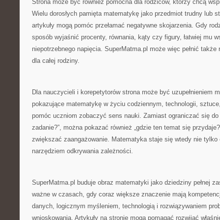
Strona może być również pomocna dla rodziców, którzy chcą wsp
Wielu dorosłych pamięta matematykę jako przedmiot trudny lub st
artykuły mogą pomóc przełamać negatywne skojarzenia. Gdy rodzi
sposób wyjaśnić procenty, równania, kąty czy figury, łatwiej mu 
niepotrzebnego napięcia. SuperMatma.pl może więc pełnić także 
dla całej rodziny.
Dla nauczycieli i korepetytorów strona może być uzupełnieniem ma
pokazujące matematykę w życiu codziennym, technologii, sztuce,
pomóc uczniom zobaczyć sens nauki. Zamiast ograniczać się do 
zadanie?”, można pokazać również „gdzie ten temat się przydaje?
zwiększać zaangażowanie. Matematyka staje się wtedy nie tylko
narzędziem odkrywania zależności.
SuperMatma.pl buduje obraz matematyki jako dziedziny pełnej za
ważne w czasach, gdy coraz większe znaczenie mają kompetencj
danych, logicznym myśleniem, technologią i rozwiązywaniem pr
wnioskowania. Artykuły na stronie mogą pomagać rozwijać właśnie 