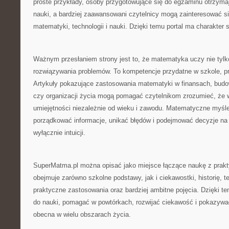
proste przykłady, osoby przygotowujące się do egzaminu otrzym
nauki, a bardziej zaawansowani czytelnicy mogą zainteresować s
matematyki, technologii i nauki. Dzięki temu portal ma charakter 
Ważnym przesłaniem strony jest to, że matematyka uczy nie tylko
rozwiązywania problemów. To kompetencje przydatne w szkole, pr
Artykuły pokazujące zastosowania matematyki w finansach, budow
czy organizacji życia mogą pomagać czytelnikom zrozumieć, że w
umiejętności niezależnie od wieku i zawodu. Matematyczne myśle
porządkować informacje, unikać błędów i podejmować decyzje na 
wyłącznie intuicji.
SuperMatma.pl można opisać jako miejsce łączące naukę z prak
obejmuje zarówno szkolne podstawy, jak i ciekawostki, historię, t
praktyczne zastosowania oraz bardziej ambitne pojęcia. Dzięki t
do nauki, pomagać w powtórkach, rozwijać ciekawość i pokazywa
obecna w wielu obszarach życia.