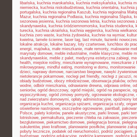
libańska
,
kuchnia marokańska
,
kuchnia meksykańska
,
kuchnia m
niemiecka
,
kuchnia niskobudżetowa
,
kuchnia orientalna
,
kuchnia 
portugalska
,
kuchnia regionalna Kaszub
,
kuchnia regionalna Małop
Mazur
,
kuchnia regionalna Podlasia
,
kuchnia regionalna Śląska
,
k
sezonowa jesienna
,
kuchnia sezonowa letnia
,
kuchnia sezonowa 
skandynawska
,
kuchnia śródziemnomorska
,
kuchnia studencka
,
turecka
,
kuchnia ukraińska
,
kuchnia węgierska
,
kuchnia wielkano
kuchnia zero waste
,
kuchnia żydowska
,
kuchnie na wymiar
,
kultu
kwietna
,
lamele ścienne
,
laser tag
,
last minute
,
łazienki nowocze
lokalne atrakcje
,
lokalne bazary
,
loty czarterowe
,
lunchbox do pra
energii
,
majówka
,
małe mieszkanie
,
małe remonty
,
malowanie meb
marynaty domowe
,
meble industrialne
,
meble klasyczne
,
meble m
skandynawskie
,
meble z palet
,
medycyna estetyczna zabiegi
,
me
health
,
miejskie rośliny
,
mieszkanie wynajmowane
,
mieszkanie z
mikrowyprawy
,
mindful eating
,
monitoring w domu
,
monitorowanie
dzieci
,
naprawy domowe
,
narciarstwo biegowe
,
nawyki żywieniow
nietolerancje pokarmowe
,
noclegi pet friendly
,
noclegi z jacuzzi
,
n
obiady budżetowe
,
obozy młodzieżowe
,
obserwacja ptaków
,
ochr
wodne
,
odbiór mieszkania
,
odnawianie drewna
,
odprawa online
,
od
seniorów
,
ogród deszczowy
,
ogród miejski
,
ogród na parapecie
,
og
wypoczynkowy
,
ogród zimowy pomysły
,
ogrzewanie ekologiczne
,
nad zwierzętami domowymi
,
opłaty administracyjne
,
opóźniony lot
organizacja kuchni
,
organizacja spiżarni
,
organizacja szafy
,
origa
oświetlenie nastrojowe
,
oszczędne ogrzewanie
,
paintball
,
pakowan
Polsce
,
palety kolorów
,
panele akustyczne
,
parki linowe
,
parki te
lotniskowe
,
permakultura
,
pieczenie chleba na zakwasie
,
pieczeni
bezglutenowe
,
piekarnictwo domowe
,
pielęgnacja bonsai
,
pielęgna
sukulentów
,
piwo kraftowe
,
planowanie posiłków
,
planowanie zaku
pobyty lecznicze
,
podatek od nieruchomości
,
podróż pociągiem
,
p
budżetowe
,
podróże edukacyjne
,
podróże kamperem
,
podróże kul