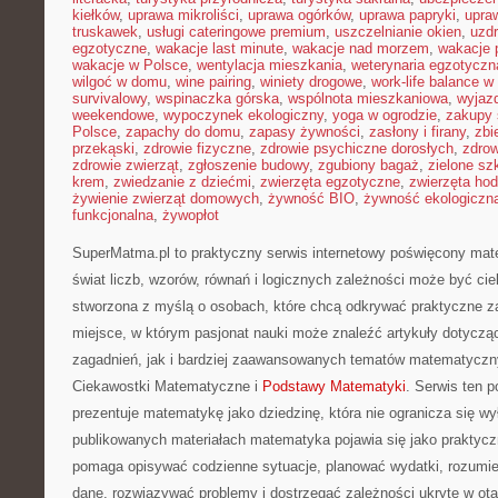
kiełków
,
uprawa mikroliści
,
uprawa ogórków
,
uprawa papryki
,
upra
truskawek
,
usługi cateringowe premium
,
uszczelnianie okien
,
uzd
egzotyczne
,
wakacje last minute
,
wakacje nad morzem
,
wakacje 
wakacje w Polsce
,
wentylacja mieszkania
,
weterynaria egzotyczn
wilgoć w domu
,
wine pairing
,
winiety drogowe
,
work-life balance 
survivalowy
,
wspinaczka górska
,
wspólnota mieszkaniowa
,
wyjazd
weekendowe
,
wypoczynek ekologiczny
,
yoga w ogrodzie
,
zakupy 
Polsce
,
zapachy do domu
,
zapasy żywności
,
zasłony i firany
,
zbi
przekąski
,
zdrowie fizyczne
,
zdrowie psychiczne dorosłych
,
zdrow
zdrowie zwierząt
,
zgłoszenie budowy
,
zgubiony bagaż
,
zielone sz
krem
,
zwiedzanie z dziećmi
,
zwierzęta egzotyczne
,
zwierzęta ho
żywienie zwierząt domowych
,
żywność BIO
,
żywność ekologiczna
funkcjonalna
,
żywopłot
SuperMatma.pl to praktyczny serwis internetowy poświęcony mat
świat liczb, wzorów, równań i logicznych zależności może być cie
stworzona z myślą o osobach, które chcą odkrywać praktyczne z
miejsce, w którym pasjonat nauki może znaleźć artykuły dotyc
zagadnień, jak i bardziej zaawansowanych tematów matematyczn
Ciekawostki Matematyczne i
Podstawy Matematyki
. Serwis ten 
prezentuje matematykę jako dziedzinę, która nie ogranicza się w
publikowanych materiałach matematyka pojawia się jako praktycz
pomaga opisywać codzienne sytuacje, planować wydatki, rozumie
dane, rozwiązywać problemy i dostrzegać zależności ukryte w ot