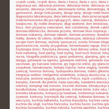
czujnik czadu
,
czujnik dymu
,
dania z kaszy
,
dania z ryżu
,
dania 
degustacja win
,
dekoracje jesienne
,
dekoracje letnie
,
dekoracje s
wiosenne
,
dekoracje zimowe
,
dekorowanie tortów
,
dermatologia
,
d
gastronomii
,
design funkcjonalny
,
design lamp
,
design mebli biur
diagnostyka laboratoryjna
,
dieta lekkostrawna
,
dieta przeciwzapal
śródziemnomorska dla początkujących
,
dieta zwierząt
,
dietetyka 
świąteczne
,
diy meble drewniane
,
długi weekend
,
dom letniskowy
klucz
,
dom przyjazny zwierzętom
,
dom szkieletowy
,
domek całor
domowa biblioteczka
,
domowa pizzeria
,
domowe biuro inspiracje
,
domowe makarony
,
domowe nalewki
,
domowe przetwory
,
doradzt
hobby
,
dywany do salonu
,
działka rekreacyjna
,
edukacja zdrowotn
escape room domowy
,
etykiety spożywcze
,
eventy firmowe integr
gastronomiczne
,
eventy przygodowe
,
fermentowane napoje
,
first
fizjoterapia dzieci
,
florystyka domowa
,
food delivery online
,
food d
food marketing
,
food pairing
,
food styling
,
food truck festival
,
foto
nocna
,
fotografia podróżnicza
,
garaż podziemny
,
glamping
,
góry w
dwojga
,
gotowanie na ognisku
,
gotowanie rodzinne
,
gotowanie sou
sezonowe
,
gry karciane rodzinne
,
gry logiczne online
,
gry planszo
zespołowe
,
hamakowanie
,
herbata matcha
,
home staging
,
hostele
zwierząt
,
hummus domowy
,
hydroponika domowa
,
indeks glikemi
integracja outdoor
,
inteligentne oświetlenie
,
izolacja akustyczna
,
i
intuicyjne
,
jesienne wyjazdy
,
jeziora w Polsce
,
kącik czytelniczy
,
kampery
,
karmnik dla ptaków
,
kawa specialty
,
kawalerka aranżacj
rodzinny
,
kempingi nad morzem
,
kiszonki domowe
,
klimatyzacja 
bezalkoholowe
,
kolacje jednogarnkowe
,
kolonie letnie
,
kolor roku
,
komórka lokatorska
,
kompozycje kwiatowe
,
konferencje kulinarne
żywienie
,
konkursy
,
kosmetyki dla zwierząt
,
kotłownia domowa
,
k
wieczysta
,
kuchnia bałkańska
,
kuchnia brazylijska
,
kuchnia camp
kuchnia dla singli
,
kuchnia francuska
,
kuchnia fusion
,
kuchnia gr
kuchnia hiszpańska
,
kuchnia indyjska
,
kuchnia japońska
,
kuchnia