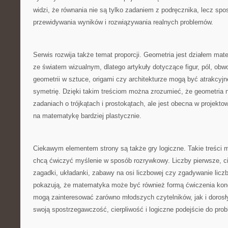
widzi, że równania nie są tylko zadaniem z podręcznika, lecz spo
przewidywania wyników i rozwiązywania realnych problemów.
Serwis rozwija także temat proporcji. Geometria jest działem mat
ze światem wizualnym, dlatego artykuły dotyczące figur, pól, obwod
geometrii w sztuce, origami czy architekturze mogą być atrakcyjn
symetrię. Dzięki takim treściom można zrozumieć, że geometria ni
zadaniach o trójkątach i prostokątach, ale jest obecna w projekto
na matematykę bardziej plastycznie.
Ciekawym elementem strony są także gry logiczne. Takie treści 
chcą ćwiczyć myślenie w sposób rozrywkowy. Liczby pierwsze, ci
zagadki, układanki, zabawy na osi liczbowej czy zgadywanie licz
pokazują, że matematyka może być również formą ćwiczenia konce
mogą zainteresować zarówno młodszych czytelników, jak i dorosł
swoją spostrzegawczość, cierpliwość i logiczne podejście do pro