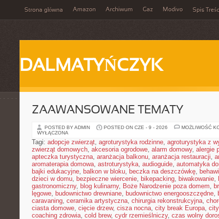
Amazon
Archiwum
Gaz
Modivo
Strona główna
Spis Treśc
DALMATYŃCZYK
ZAAWANSOWANE TEMATY
POSTED BY ADMIN
POSTED ON CZE - 9 - 2026
MOŻLIWOŚĆ K
WYŁĄCZONA
Tagi:
adopcje zwierząt
,
agroturystyka rodzinne
,
agroturystyka z 
zwierząt domowych
,
akcesoria ogrodowe
,
alarm domowy
,
alergie
apteczka turystyczna
,
aranżacja balkonu
,
aranżacja restauracji
,
a
aromaterapia domowa
,
astroturystyka
,
audioguide
,
automatyka d
bajki edukacyjne
,
balkon w bloku
,
beczka na deszczówkę
,
behawi
dzieci w domu
,
bezpieczne wiercenie
,
bikepacking
,
biwakowanie
,
gastronomiczny
,
blog kulinarny
,
Boże Narodzenie poza domem
,
b
lęgowe
,
budownictwo drewniane
,
budownictwo energooszczędne
,
caravaning
,
ceramika artystyczna
,
chirurgia rekonstrukcyjna
,
chor
ciasta domowe
,
cięcie drzew
,
cisza nocna
,
city break Europa
,
cit
coaching zdrowia
,
cold brew
,
cydr rzemieślniczy
,
czas wolny doro