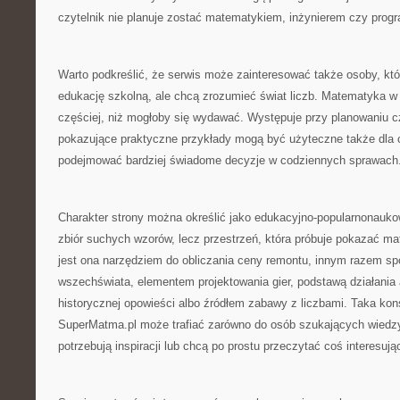
czytelnik nie planuje zostać matematykiem, inżynierem czy progr
Warto podkreślić, że serwis może zainteresować także osoby, kt
edukację szkolną, ale chcą zrozumieć świat liczb. Matematyka w 
częściej, niż mogłoby się wydawać. Występuje przy planowaniu c
pokazujące praktyczne przykłady mogą być użyteczne także dla c
podejmować bardziej świadome decyzje w codziennych sprawach
Charakter strony można określić jako edukacyjno-popularnonaukow
zbiór suchych wzorów, lecz przestrzeń, która próbuje pokazać ma
jest ona narzędziem do obliczania ceny remontu, innym razem s
wszechświata, elementem projektowania gier, podstawą działania
historycznej opowieści albo źródłem zabawy z liczbami. Taka kon
SuperMatma.pl może trafiać zarówno do osób szukających wiedzy, 
potrzebują inspiracji lub chcą po prostu przeczytać coś interesują