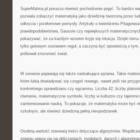
SuperMatma.pl porusza również pochodzenie pojęć. To bardzo wa
pozwala zobaczyć matematykę jako dziedzinę tworzoną przez ludzi
odkrycia i przełomowe pomysły. Artykuły o twierdzeniu Pitagorasa,
prawdopodobieństwa, Gaussie czy największych matematyczny
pokazywać, że za każdym wzorem kryje się intuicja. Dzięki temu
tylko gotowym zestawem reguł, a zaczyna być opowieścią o tym, 
próbował zrozumieć świat.
W serwisie pojawiają się także zaskakujące pytania. Takie materia
które lubią dowiadywać się czegoś nowego, nawet jeśli nie przygo
konkretnego sprawdzianu czy egzaminu. Liczba 42, liczby platonic
równania, matematyczne symbole, liczby w kulturze czy tajemn
zainteresowanie nauką. To pokazuje, że matematyka może być ni
szkolnym, ale również dziedziną pełną niespodzianek.
Osobną wartość stanowią treści dotyczące algorytmów. Współcz
stopniu opiera się na obliczeniach, modelach, danych i algorytmac