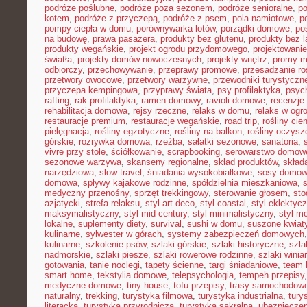
podróże poślubne
,
podróże poza sezonem
,
podróże senioralne
,
po
kotem
,
podróże z przyczepą
,
podróże z psem
,
pola namiotowe
,
p
pompy ciepła w domu
,
porównywarka lotów
,
porządki domowe
,
pos
na budowę
,
prawa pasażera
,
produkty bez glutenu
,
produkty bez l
produkty wegańskie
,
projekt ogrodu przydomowego
,
projektowani
światła
,
projekty domów nowoczesnych
,
projekty wnętrz
,
promy m
odbiorczy
,
przechowywanie
,
przeprawy promowe
,
przesadzanie ro
przetwory owocowe
,
przetwory warzywne
,
przewodniki turystyczn
przyczepa kempingowa
,
przyprawy świata
,
psy profilaktyka
,
psyc
rafting
,
rak profilaktyka
,
ramen domowy
,
ravioli domowe
,
recenzje 
rehabilitacja domowa
,
rejsy rzeczne
,
relaks w domu
,
relaks w ogr
restauracje premium
,
restauracje wegańskie
,
road trip
,
rośliny cie
pielęgnacja
,
rośliny egzotyczne
,
rośliny na balkon
,
rośliny oczysz
górskie
,
rozrywka domowa
,
rzeźba
,
sałatki sezonowe
,
sanatoria
,
vivre przy stole
,
ściółkowanie
,
scrapbooking
,
serowarstwo domow
sezonowe warzywa
,
skanseny regionalne
,
skład produktów
,
skład
narzędziowa
,
slow travel
,
śniadania wysokobiałkowe
,
sosy domo
domowa
,
spływy kajakowe rodzinne
,
spółdzielnia mieszkaniowa
,
medyczny przenośny
,
sprzęt trekkingowy
,
sterowanie głosem
,
sto
azjatycki
,
strefa relaksu
,
styl art deco
,
styl coastal
,
styl eklektyc
maksymalistyczny
,
styl mid-century
,
styl minimalistyczny
,
styl m
lokalne
,
suplementy diety
,
survival
,
sushi w domu
,
suszone kwiat
kulinarne
,
sylwester w górach
,
systemy zabezpieczeń domowych
kulinarne
,
szkolenie psów
,
szlaki górskie
,
szlaki historyczne
,
szla
nadmorskie
,
szlaki piesze
,
szlaki rowerowe rodzinne
,
szlaki winia
gotowania
,
tanie noclegi
,
tapety ścienne
,
targi śniadaniowe
,
team 
smart home
,
tekstylia domowe
,
telepsychologia
,
tempeh przepisy
medyczne domowe
,
tiny house
,
tofu przepisy
,
trasy samochodow
naturalny
,
trekking
,
turystyka filmowa
,
turystyka industrialna
,
tury
literacka
,
turystyka przyrodnicza
,
turystyka sakralna
,
ubezpieczen