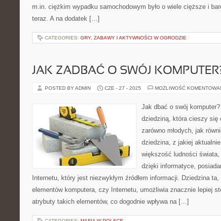
m.in. ciężkim wypadku samochodowym było o wiele cięższe i bard
teraz. A na dodatek […]
CATEGORIES:
GRY, ZABAWY I AKTYWNOŚCI W OGRODZIE
JAK ZADBAĆ O SWÓJ KOMPUTER
POSTED BY ADMIN
CZE - 27 - 2025
MOŻLIWOŚĆ KOMENTOWA
Jak dbać o swój komputer? 
dziedziną, która cieszy si
zarówno młodych, jak równi
dziedzina, z jakiej aktualn
większość ludności świata,
dzięki informatyce, posiad
Internetu, który jest niezwykłym źródłem informacji. Dziedzina ta
elementów komputera, czy Internetu, umożliwia znacznie lepiej 
atrybuty takich elementów, co dogodnie wpływa na […]
CATEGORIES:
MAFIA W POLSCE