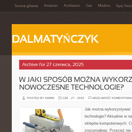
Amazon
Archiwum
Gaz
Modivo
Strona główna
Spis Treśc
DALMATYŃCZYK
Archive for 27 czerwca, 2025
W JAKI SPOSÓB MOŻNA WYKOR
NOWOCZESNE TECHNOLOGIE?
POSTED BY ADMIN
CZE - 27 - 2025
MOŻLIWOŚĆ KOMENTOWA
Jak można wykorzystywać
technologie? Aktualnie w n
sklepów komputerowych. Có
zrozumiałego. Przecież nie 