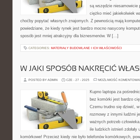
są wszędzie niesamowicie p
ciężko mieć jakiekolwiek w
choćby popytać własnych znajomych. Z pewnością mają komputer 
powiedziane, że kiedy rynek jest bardzo mocno nasycony kompu
sposób jest mniej atrakcyjny dla biznesmenów. W […]
CATEGORIES:
MATERIAŁY BUDOWLANE I ICH WŁAŚCIWOŚCI
W JAKI SPOSÓB NAKRĘCIĆ WŁA
POSTED BY ADMIN
CZE - 27 - 2025
MOŻLIWOŚĆ KOMENTOWA
Kupno laptopa za pośrednic
bez komórki jest bardzo cię
Czemu trudno się dziwić, 
rozmowy z innymi ludźmi jes
ważnych potrzeb człowieka
ile ludzkich istnień zdołały
komórkowe! Przecież kiedy nie było telefonów komórkowych, pow