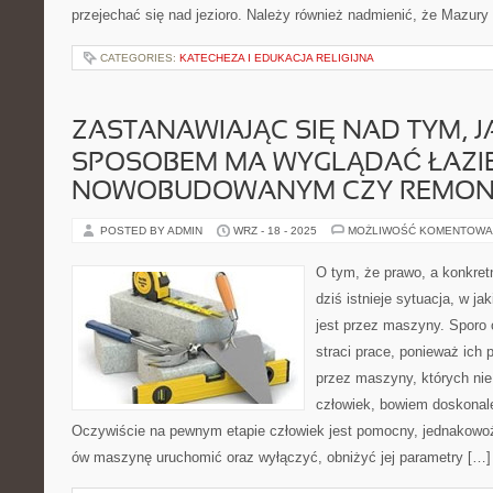
przejechać się nad jezioro. Należy również nadmienić, że Mazury
CATEGORIES:
KATECHEZA I EDUKACJA RELIGIJNA
ZASTANAWIAJĄC SIĘ NAD TYM, J
SPOSOBEM MA WYGLĄDAĆ ŁAZI
NOWOBUDOWANYM CZY REMO
POSTED BY ADMIN
WRZ - 18 - 2025
MOŻLIWOŚĆ KOMENTOWA
O tym, że prawo, a konkretn
dziś istnieje sytuacja, w j
jest przez maszyny. Sporo 
straci prace, ponieważ ich 
przez maszyny, których ni
człowiek, bowiem doskonale
Oczywiście na pewnym etapie człowiek jest pomocny, jednakowoż 
ów maszynę uruchomić oraz wyłączyć, obniżyć jej parametry […]