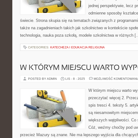
jednej perspektywie, lecz p
odmienne sposoby kształce
świecie. Strona skupia się na tematach związanych z programami
także na zagadnieniach takich jak szkolnictwo w kontekście spo
technologia, nauka poza szkołą, modele szkolnictwa w różnych [
CATEGORIES:
KATECHEZA I EDUKACJA RELIGIJNA
W KTÓRYM MIEJSCU WARTO WY
POSTED BY ADMIN
LIS - 8 - 2025
MOŻLIWOŚĆ KOMENTOWAN
W którym miejscu warto wyp
przeczytać więcej 2. Przec
spis tresci 4. teksty 5. ar
są niesamowitym miejscem
większych wątpliwości. Co 
Cóż, weźmy choćby pod uwa
przecież Mazury są znane. Nie ma lepszego wyjścia dla chcących