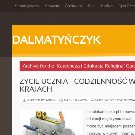
Amazon
Archiwum
Gaz
Modivo
Strona główna
Spis Treśc
DALMATYŃCZYK
Archive for the ‘Katecheza i Edukacja Religijna’ Cat
ŻYCIE UCZNIA – CODZIENNOŚĆ 
KRAJACH
POSTED BY ADMIN
MAR - 10 - 2026
MOŻLIWOŚĆ KOMENTOWA
szkolakamionka.pl to nowo
edukacji międzynarodowej, 
może być miejscem poszerz
miejsce, w którym informac