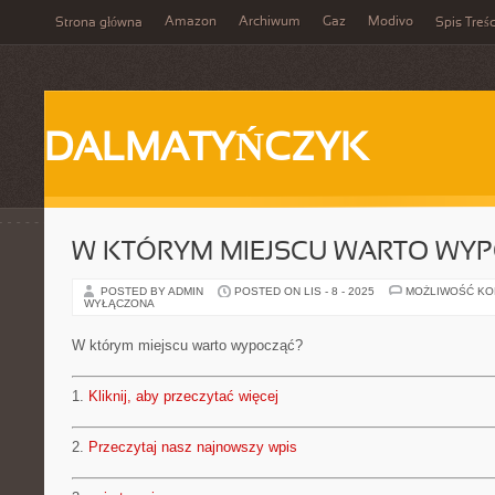
Amazon
Archiwum
Gaz
Modivo
Strona główna
Spis Treśc
DALMATYŃCZYK
W KTÓRYM MIEJSCU WARTO WY
POSTED BY ADMIN
POSTED ON LIS - 8 - 2025
MOŻLIWOŚĆ K
WYŁĄCZONA
W którym miejscu warto wypocząć?
1.
Kliknij, aby przeczytać więcej
2.
Przeczytaj nasz najnowszy wpis