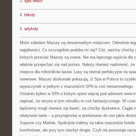
3.
spis tresci
4.
teksty
5.
artykuly
Moim zdaniem Mazury są niesamowitym miejscem. Odnośnie teg
wątpliwości. Co szczególnie podoba mi się? Cóż, weźmy choćby 
których przecież Mazury są znane. Nie ma lepszego wyjścia dla 
właśnie przejechać się nad jezioro. Należy również nadmienić, ż
miejsce dla miłośników lasów. Lasy są niemal perfekcyjne na spa
rowerowe. Mazury doskonale pokazują, iż Spa w Polsce to szybk
wypoczynek w jednym z mazurskich SPA to coś niesamowitego.
Ostatnio byłem w SPA o którym sporo więcej pod adresem www.m
napisać, że wizyta w tym ośrodku to coś fantastycznego. W czas
będziemy mogli również się bawić, na choćby dyskotece. Ciągle 
relatywnie tanie – a przynajmniej w porównaniu do cen jakie dos
Sopocie czy Mielnie. Spokojnie trafimy na takie mazurskie hotele 
komfortowe, ale przy tym niezbyt drogie. Czyli nie pozostaje racze