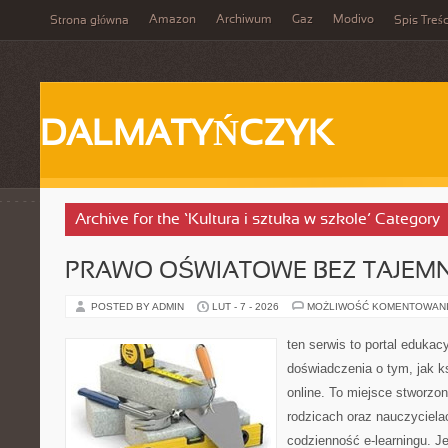
Amazon
Archiwum
Gaz
Modivo
Strona główna
Spis Treśc
DALMATYŃCZYK
Archive for the ‘Kultura i sztuka w szkole’ Category
PRAWO OŚWIATOWE BEZ TAJEMN
POSTED BY ADMIN
LUT - 7 - 2026
MOŻLIWOŚĆ KOMENTOWAN
ten serwis to portal edukacy
doświadczenia o tym, jak k
online. To miejsce stworzo
rodzicach oraz nauczyciela
codzienność e-learningu. Je