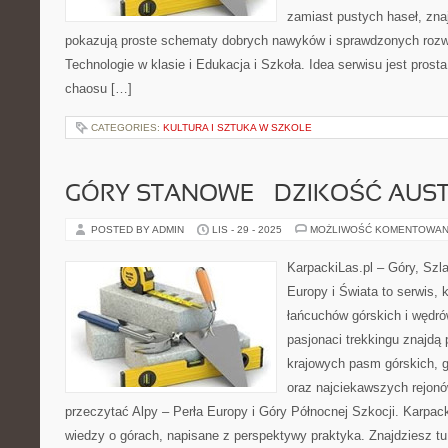
zamiast pustych haseł, znaj
pokazują proste schematy dobrych nawyków i sprawdzonych rozwi
Technologie w klasie i Edukacja i Szkoła. Idea serwisu jest prost
chaosu […]
CATEGORIES:
KULTURA I SZTUKA W SZKOLE
GÓRY STANOWE – DZIKOŚĆ AUST
POSTED BY ADMIN
LIS - 29 - 2025
MOŻLIWOŚĆ KOMENTOWAN
KarpackiLas.pl – Góry, Szl
Europy i Świata to serwis, 
łańcuchów górskich i wędró
pasjonaci trekkingu znajdą
krajowych pasm górskich, 
oraz najciekawszych rejonó
przeczytać Alpy – Perła Europy i Góry Północnej Szkocji. Karpa
wiedzy o górach, napisane z perspektywy praktyka. Znajdziesz t