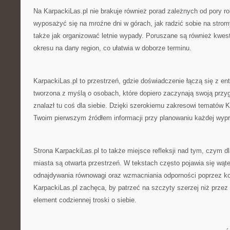
Na KarpackiLas.pl nie brakuje również porad zależnych od pory ro
wyposażyć się na mroźne dni w górach, jak radzić sobie na strom
także jak organizować letnie wypady. Poruszane są również kwes
okresu na dany region, co ułatwia w doborze terminu.
KarpackiLas.pl to przestrzeń, gdzie doświadczenie łączą się z en
tworzona z myślą o osobach, które dopiero zaczynają swoją przy
znalazł tu coś dla siebie. Dzięki szerokiemu zakresowi tematów 
Twoim pierwszym źródłem informacji przy planowaniu każdej wyp
Strona KarpackiLas.pl to także miejsce refleksji nad tym, czym 
miasta są otwarta przestrzeń. W tekstach często pojawia się wąt
odnajdywania równowagi oraz wzmacniania odporności poprzez kon
KarpackiLas.pl zachęca, by patrzeć na szczyty szerzej niż przez
element codziennej troski o siebie.