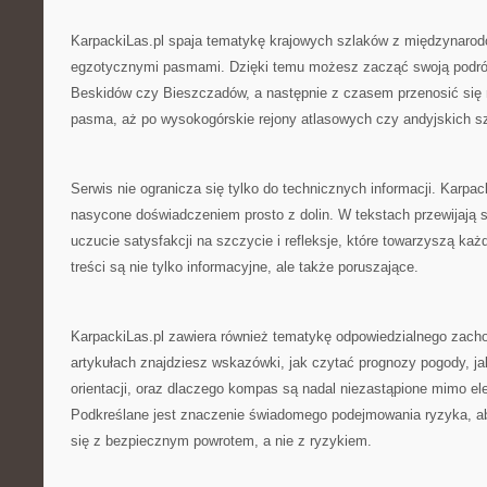
KarpackiLas.pl spaja tematykę krajowych szlaków z międzynarod
egzotycznymi pasmami. Dzięki temu możesz zacząć swoją podró
Beskidów czy Bieszczadów, a następnie z czasem przenosić się 
pasma, aż po wysokogórskie rejony atlasowych czy andyjskich s
Serwis nie ogranicza się tylko do technicznych informacji. Karpack
nasycone doświadczeniem prosto z dolin. W tekstach przewijają 
uczucie satysfakcji na szczycie i refleksje, które towarzyszą k
treści są nie tylko informacyjne, ale także poruszające.
KarpackiLas.pl zawiera również tematykę odpowiedzialnego zach
artykułach znajdziesz wskazówki, jak czytać prognozy pogody, ja
orientacji, oraz dlaczego kompas są nadal niezastąpione mimo el
Podkreślane jest znaczenie świadomego podejmowania ryzyka, ab
się z bezpiecznym powrotem, a nie z ryzykiem.