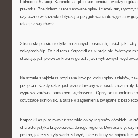
Północnej Szkocji. KarpackiLas.pl to kompendium wiedzy o górac
praktyka. Znajdziesz tu rozbudowane opisy ścieżek turystycznyc
użyteczne wskazówki dotyczące przygotowania do wyjścia w góry,
relacje z wędrówek.
Strona skupia się nie tylko na znanych pasmach, takich jak Tatry,
zakątkach Alp. Dzięki temu KarpackiLas.pl staje się świetnym m
stawiających pierwsze kroki w górach, jak i wytrawnych wędrowcó
Na stronie znajdziesz rozpisane krok po kroku opisy szlaków, zaw
przejścia. Każdy szlak jest przedstawiony w sposób zrozumiały,
wyprawy zarówno samotnym wędrowcom. Opisy są uzupełnione o
dotyczące schronisk, a także o zagadnienia związane z bezpiec
KarpackiLas.pl to również szerokie opisy regionów górskich, w kt
charakterystyka krajobrazowa danego regionu. Dowiesz się, czym
pasmo, jakie szczyty warto zdobyć, jakie dolinny są najbardziej 