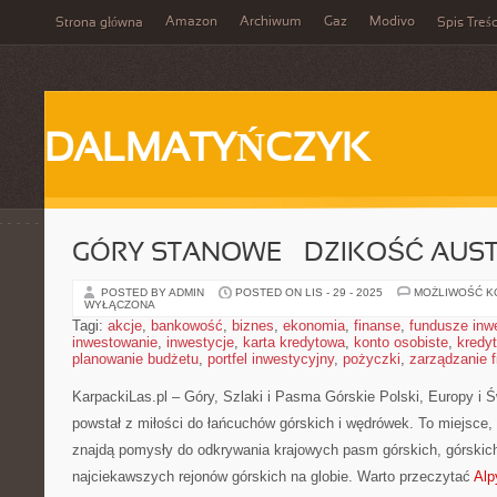
Amazon
Archiwum
Gaz
Modivo
Strona główna
Spis Treśc
DALMATYŃCZYK
GÓRY STANOWE – DZIKOŚĆ AUST
POSTED BY ADMIN
POSTED ON LIS - 29 - 2025
MOŻLIWOŚĆ 
WYŁĄCZONA
Tagi:
akcje
,
bankowość
,
biznes
,
ekonomia
,
finanse
,
fundusze inw
inwestowanie
,
inwestycje
,
karta kredytowa
,
konto osobiste
,
kredyt
planowanie budżetu
,
portfel inwestycyjny
,
pożyczki
,
zarządzanie 
KarpackiLas.pl – Góry, Szlaki i Pasma Górskie Polski, Europy i Św
powstał z miłości do łańcuchów górskich i wędrówek. To miejsce, 
znajdą pomysły do odkrywania krajowych pasm górskich, górskic
najciekawszych rejonów górskich na globie. Warto przeczytać
Alp