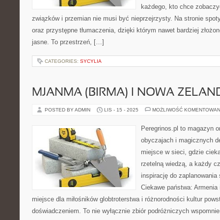
każdego, kto chce zobaczyć
związków i przemian nie musi być nieprzejrzysty. Na stronie spot
oraz przystępne tłumaczenia, dzięki którym nawet bardziej złożon
jasne. To przestrzeń, […]
CATEGORIES:
SYCYLIA
MJANMA (BIRMA) I NOWA ZELAN
POSTED BY ADMIN
LIS - 15 - 2025
MOŻLIWOŚĆ KOMENTOWAN
Peregrinos.pl to magazyn o
obyczajach i magicznych de
miejsce w sieci, gdzie ciek
rzetelną wiedzą, a każdy c
inspirację do zaplanowania 
Ciekawe państwa: Armenia i 
miejsce dla miłośników globtroterstwa i różnorodności kultur powst
doświadczeniem. To nie wyłącznie zbiór podróżniczych wspomnie