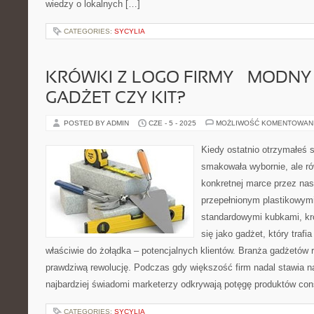
wiedzy o lokalnych […]
CATEGORIES:
SYCYLIA
KRÓWKI Z LOGO FIRMY – MODNY 
GADŻET CZY KIT?
POSTED BY ADMIN
CZE - 5 - 2025
MOŻLIWOŚĆ KOMENTOWAN
Kiedy ostatnio otrzymałeś s
smakowała wybornie, ale r
konkretnej marce przez na
przepełnionym plastikowymi
standardowymi kubkami, kró
się jako gadżet, który trafi
właściwie do żołądka – potencjalnych klientów. Branża gadżetów
prawdziwą rewolucję. Podczas gdy większość firm nadal stawia n
najbardziej świadomi marketerzy odkrywają potęgę produktów co
CATEGORIES:
SYCYLIA