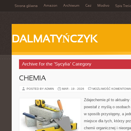
Amazon
Archiwum
Gaz
Modivo
Strona główna
Spis Treśc
DALMATYŃCZYK
Archive for the ‘Sycylia’ Category
CHEMIA
POSTED BY ADMIN
MAR - 19 - 2026
MOŻLIWOŚĆ KOMENTOWA
Zdajechemie.pl to aktualny 
powstał z myślą o osobac
w sposób przystępny, a jed
miejsce dla tych, którzy pr
chemii organicznej i nieorga