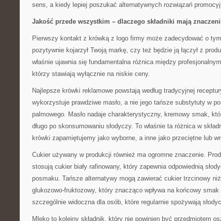
sens, a kiedy lepiej poszukać alternatywnych rozwiązań promocy
Jakość przede wszystkim – dlaczego składniki mają znaczeni
Pierwszy kontakt z krówką z logo firmy może zadecydować o tym,
pozytywnie kojarzył Twoją markę, czy też będzie ją łączył z produ
właśnie ujawnia się fundamentalna różnica między profesjonalnym
którzy stawiają wyłącznie na niskie ceny.
Najlepsze krówki reklamowe powstają według tradycyjnej receptur
wykorzystuje prawdziwe masło, a nie jego tańsze substytuty w po
palmowego. Masło nadaje charakterystyczny, kremowy smak, któr
długo po skonsumowaniu słodyczy. To właśnie ta różnica w składn
krówki zapamiętujemy jako wyborne, a inne jako przeciętne lub 
Cukier używany w produkcji również ma ogromne znaczenie. Prod
stosują cukier biały rafinowany, który zapewnia odpowiednią sło
posmaku. Tańsze alternatywy mogą zawierać cukier trzcinowy niżs
glukozowo-fruktozowy, który znacząco wpływa na końcowy smak p
szczególnie widoczna dla osób, które regularnie spożywają słodyc
Mleko to kolejny składnik, który nie powinien być przedmiotem os