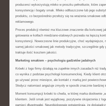
producenci wykorzystują mleko w proszku pełnotłuste, które zap
konsystencję i bogaty smak. Mleko odtłuszczone lub jego substy
produktu, co bezpośrednio przełoży się na wrażenia smakowe od
reklamowego.
Proces produkcji również ma kluczowe znaczenie dla końcowej ja
gotowania w kotłach miedziano-stalowych pozwala na lepszą kontr
konsystencji. Nowoczesne linie produkcyjne, choć wydajniejsze, 
samej jakości smakowej jak metody tradycyjne, szczególnie gdy 
traktuje ilość kosztem jakości.
Marketing smakiem – psychologia gadżetów jadalnych
Krówki z logo firmy działają na zupełnie innych zasadach niż tra
co wynika z podstaw psychologii konsumenckiej. Kiedy klient otr
go używać przez miesięce, ale kontakt z marką jest powierzchow
Słodycz natomiast angażuje zmysły w sposób znacznie bardziej 
Moment konsumpcji krówki to chwila, w której marka dosłownie „w
klientem. Jeśli smak jest wyjątkowy, pozytywne skojarzenia z log
pamięci długotrwałej. Neurobiologowie potwierdzają, że doświadc