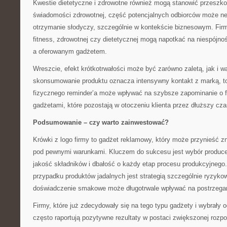
Kwestie dietetyczne i zdrowotne również mogą stanowić przeszk
świadomości zdrowotnej, część potencjalnych odbiorców może n
otrzymanie słodyczy, szczególnie w kontekście biznesowym. Firm
fitness, zdrowotnej czy dietetycznej mogą napotkać na niespójn
a oferowanym gadżetem.
Wreszcie, efekt krótkotrwałości może być zarówno zaletą, jak i w
skonsumowanie produktu oznacza intensywny kontakt z marką, to
fizycznego reminder’a może wpływać na szybsze zapominanie o f
gadżetami, które pozostają w otoczeniu klienta przez dłuższy cza
Podsumowanie – czy warto zainwestować?
Krówki z logo firmy to gadżet reklamowy, który może przynieść zna
pod pewnymi warunkami. Kluczem do sukcesu jest wybór produce
jakość składników i dbałość o każdy etap procesu produkcyjnego
przypadku produktów jadalnych jest strategią szczególnie ryzyk
doświadczenie smakowe może długotrwale wpływać na postrzegan
Firmy, które już zdecydowały się na tego typu gadżety i wybrały
często raportują pozytywne rezultaty w postaci zwiększonej rozp