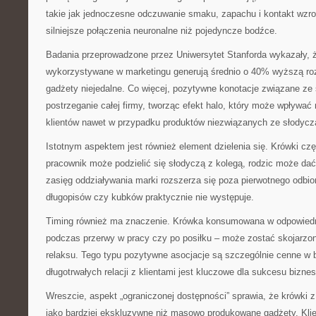
takie jak jednoczesne odczuwanie smaku, zapachu i kontakt wzr
silniejsze połączenia neuronalne niż pojedyncze bodźce.
Badania przeprowadzone przez Uniwersytet Stanforda wykazały, ż
wykorzystywane w marketingu generują średnio o 40% wyższą ro
gadżety niejedalne. Co więcej, pozytywne konotacje związane z
postrzeganie całej firmy, tworząc efekt halo, który może wpływa
klientów nawet w przypadku produktów niezwiązanych ze słodycz
Istotnym aspektem jest również element dzielenia się. Krówki cz
pracownik może podzielić się słodyczą z kolegą, rodzic może dać
zasięg oddziaływania marki rozszerza się poza pierwotnego odbi
długopisów czy kubków praktycznie nie występuje.
Timing również ma znaczenie. Krówka konsumowana w odpowied
podczas przerwy w pracy czy po posiłku – może zostać skojarzon
relaksu. Tego typu pozytywne asocjacje są szczególnie cenne w 
długotrwałych relacji z klientami jest kluczowe dla sukcesu bizne
Wreszcie, aspekt „ograniczonej dostępności” sprawia, że krówki z
jako bardziej ekskluzywne niż masowo produkowane gadżety. Klie