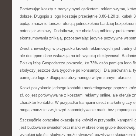
Porównując koszty z tradycyjnymi gadżetami reklamowymu, krów
dobrze. Długopis z logo kosztuje przeciętnie 0,80-1,20 zł, kubek 3-
będąc znacznie tańsze, oferują jednocześnie bardziej bezpośredn
potencjał wiralowy. Dodatkowo, nie obciążają odbiorcy probleme
skonsumowaniu znikają, pozostawiając jedynie pozytywne wspom
Zwrot z inwestycji w przypadku krówek reklamowych jest trudny d
ale dostępne dane wskazują na ich wysoką efektywność. Badani
Polską Izbę Gospodarczą pokazało, że 73% osób pamięta logo f
słodyczy jeszcze dwa tygodnie po konsumpcji. Dla porównania, 
pamiętało logo z długopisu otrzymanego w tym samym okresie.
Koszt pozyskania jednego kontaktu marketingowego poprzez krów
zł, co jest porównywalne z kosztami reklamy online, ale oferuje z
charakter kontaktu. W przypadku kampanii direct marketing czy 
mogą znacznie zwiększyć zapamiętywanie marki bez proporcjona
Szczególnie opłacalne okazują się krówki w przypadku kampanii 
jest budowanie świadomości marki w określonej grupie docelowej
wysokiej jakości słodyczy może stworzyć pozytywne skojarzenia z