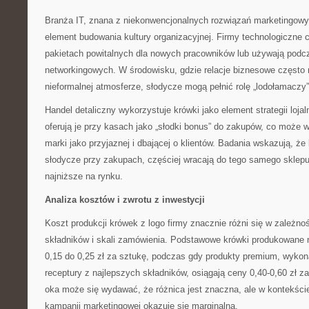
Branża IT, znana z niekonwencjonalnych rozwiązań marketingowyc
element budowania kultury organizacyjnej. Firmy technologiczne 
pakietach powitalnych dla nowych pracowników lub używają pod
networkingowych. W środowisku, gdzie relacje biznesowe często
nieformalnej atmosferze, słodycze mogą pełnić rolę „lodołamaczy”
Handel detaliczny wykorzystuje krówki jako element strategii lojal
oferują je przy kasach jako „słodki bonus” do zakupów, co może 
marki jako przyjaznej i dbającej o klientów. Badania wskazują, że 
słodycze przy zakupach, częściej wracają do tego samego sklepu,
najniższe na rynku.
Analiza kosztów i zwrotu z inwestycji
Koszt produkcji krówek z logo firmy znacznie różni się w zależno
składników i skali zamówienia. Podstawowe krówki produkowan
0,15 do 0,25 zł za sztukę, podczas gdy produkty premium, wykon
receptury z najlepszych składników, osiągają ceny 0,40-0,60 zł z
oka może się wydawać, że różnica jest znaczna, ale w kontekści
kampanii marketingowej okazuje się marginalna.