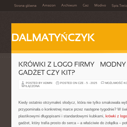
Amazon
Archiwum
Gaz
Modivo
Strona główna
Spis Treśc
DALMATYŃCZYK
KRÓWKI Z LOGO FIRMY – MODNY 
GADŻET CZY KIT?
POSTED BY ADMIN
POSTED ON CZE - 5 - 2025
MOŻLIWOŚĆ K
WYŁĄCZONA
Kiedy ostatnio otrzymałeś słodycz, która nie tylko smakowała wyb
przypominała o konkretnej marce przez następne tygodnie? W św
plastikowymi długopisami i standardowymi kubkami,
krówki z logo
gadżet, który trafia prosto do serca – a właściwie do żołądka – po