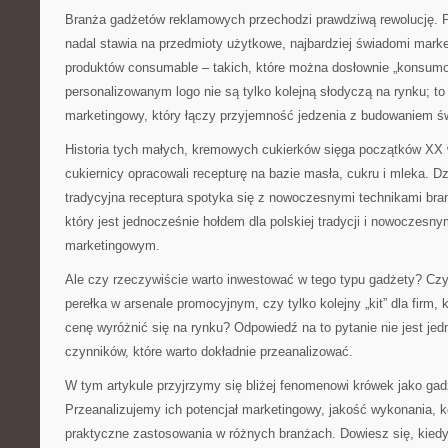
Branża gadżetów reklamowych przechodzi prawdziwą rewolucję. 
nadal stawia na przedmioty użytkowe, najbardziej świadomi mark
produktów consumable – takich, które można dosłownie „konsumo
personalizowanym logo nie są tylko kolejną słodyczą na rynku; to
marketingowy, który łączy przyjemność jedzenia z budowaniem ś
Historia tych małych, kremowych cukierków sięga początków XX w
cukiernicy opracowali recepturę na bazie masła, cukru i mleka. Dzis
tradycyjna receptura spotyka się z nowoczesnymi technikami bran
który jest jednocześnie hołdem dla polskiej tradycji i nowoczesn
marketingowym.
Ale czy rzeczywiście warto inwestować w tego typu gadżety? Czy
perełka w arsenale promocyjnym, czy tylko kolejny „kit” dla firm, 
cenę wyróżnić się na rynku? Odpowiedź na to pytanie nie jest jed
czynników, które warto dokładnie przeanalizować.
W tym artykule przyjrzymy się bliżej fenomenowi krówek jako ga
Przeanalizujemy ich potencjał marketingowy, jakość wykonania, k
praktyczne zastosowania w różnych branżach. Dowiesz się, kiedy