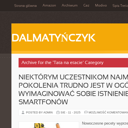
Amazon
Archiwum
Gaz
Modivo
Strona główna
Spis Treśc
DALMATYŃCZYK
Archive for the ‘Tata na etacie’ Category
NIEKTÓRYM UCZESTNIKOM NAJ
POKOLENIA TRUDNO JEST W OG
WYIMAGINOWAĆ SOBIE ISTNIENIE
SMARTFONÓW
POSTED BY ADMIN
SIE - 11 - 2025
MOŻLIWOŚĆ KOMENTOWAN
Nowoczesne pecety wyprze