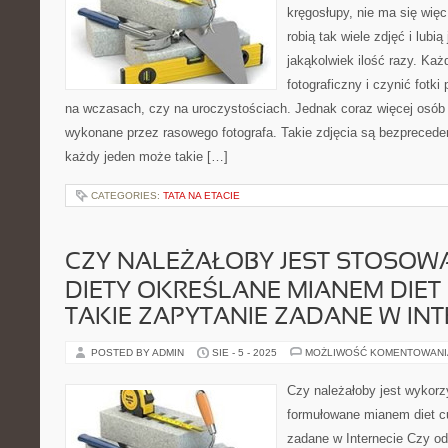
kręgosłupy, nie ma się wię
robią tak wiele zdjęć i lubi
jakąkolwiek ilość razy. Ka
fotograficzny i czynić fotk
na wczasach, czy na uroczystościach. Jednak coraz więcej osób c
wykonane przez rasowego fotografa. Takie zdjęcia są bezprecede
każdy jeden może takie […]
CATEGORIES:
TATA NA ETACIE
CZY NALEŻAŁOBY JEST STOSOW
DIETY OKREŚLANE MIANEM DIET
TAKIE ZAPYTANIE ZADANE W INT
POSTED BY ADMIN
SIE - 5 - 2025
MOŻLIWOŚĆ KOMENTOWAN
Czy należałoby jest wykorz
formułowane mianem diet c
zadane w Internecie Czy od