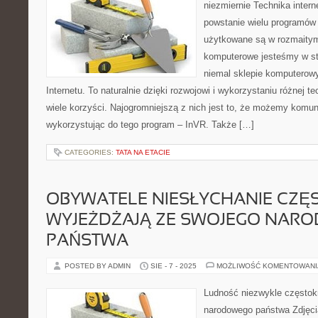
niezmiernie Technika inter
powstanie wielu programów
użytkowane są w rozmaitym
komputerowe jesteśmy w s
niemal sklepie komputerow
Internetu. To naturalnie dzięki rozwojowi i wykorzystaniu różnej te
wiele korzyści. Najogromniejszą z nich jest to, że możemy komu
wykorzystując do tego program – InVR. Także […]
CATEGORIES:
TATA NA ETACIE
OBYWATELE NIESŁYCHANIE CZĘ
WYJEŻDŻAJĄ ZE SWOJEGO NAR
PAŃSTWA
POSTED BY ADMIN
SIE - 7 - 2025
MOŻLIWOŚĆ KOMENTOWAN
Ludność niezwykle częstok
narodowego państwa Zdjęci