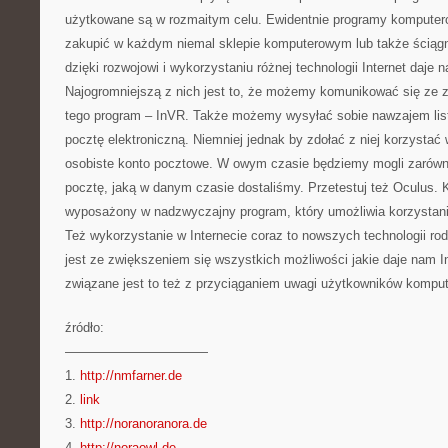
użytkowane są w rozmaitym celu. Ewidentnie programy komputer
zakupić w każdym niemal sklepie komputerowym lub także ściągną
dzięki rozwojowi i wykorzystaniu różnej technologii Internet daje 
Najogromniejszą z nich jest to, że możemy komunikować się ze 
tego program – InVR. Także możemy wysyłać sobie nawzajem lis
pocztę elektroniczną. Niemniej jednak by zdołać z niej korzystać
osobiste konto pocztowe. W owym czasie będziemy mogli zarówno
pocztę, jaką w danym czasie dostaliśmy. Przetestuj też Oculus.
wyposażony w nadzwyczajny program, który umożliwia korzystanie
Też wykorzystanie w Internecie coraz to nowszych technologii r
jest ze zwiększeniem się wszystkich możliwości jakie daje nam I
związane jest to też z przyciąganiem uwagi użytkowników kompu
źródło:
———————————
1.
http://nmfarner.de
2.
link
3.
http://noranoranora.de
4.
http://noraowl.de