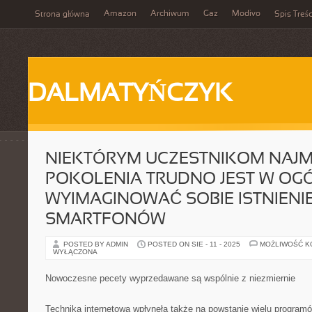
Amazon
Archiwum
Gaz
Modivo
Strona główna
Spis Treśc
DALMATYŃCZYK
NIEKTÓRYM UCZESTNIKOM NAJ
POKOLENIA TRUDNO JEST W OG
WYIMAGINOWAĆ SOBIE ISTNIENIE
SMARTFONÓW
POSTED BY ADMIN
POSTED ON SIE - 11 - 2025
MOŻLIWOŚĆ 
WYŁĄCZONA
Nowoczesne pecety wyprzedawane są wspólnie z niezmiernie
Technika internetowa wpłynęła także na powstanie wielu program