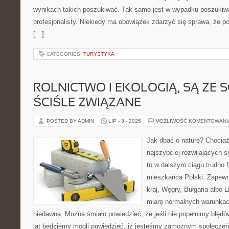
wynikach takich poszukiwać. Tak samo jest w wypadku poszukiwa
profesjonalisty. Niekiedy ma obowiązek zdarzyć się sprawa, że 
[…]
CATEGORIES:
TURYSTYKA
ROLNICTWO I EKOLOGIĄ, SĄ ZE
ŚCIŚLE ZWIĄZANE
POSTED BY ADMIN
LIP - 3 - 2025
MOŻLIWOŚĆ KOMENTOWAN
Jak dbać o naturę? Chociaż
najszybciej rozwijających si
to w dalszym ciągu trudno 
mieszkańca Polski. Zapewn
kraj, Węgry, Bułgaria albo 
miarę normalnych warunkac
niedawna. Można śmiało powiedzieć, że jeśli nie popełnimy błędów
lat będziemy mogli powiedzieć, iż jesteśmy zamożnym społecze