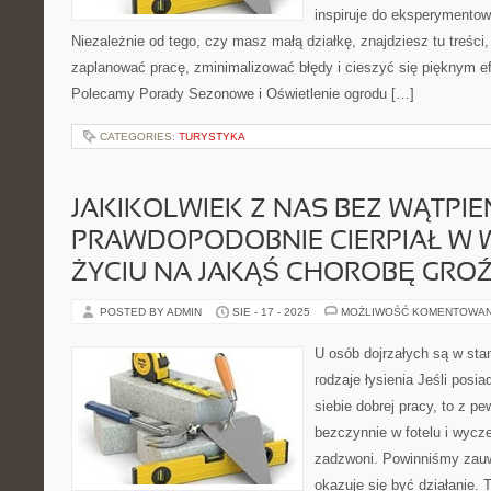
inspiruje do eksperymentow
Niezależnie od tego, czy masz małą działkę, znajdziesz tu treści
zaplanować pracę, zminimalizować błędy i cieszyć się pięknym e
Polecamy Porady Sezonowe i Oświetlenie ogrodu […]
CATEGORIES:
TURYSTYKA
JAKIKOLWIEK Z NAS BEZ WĄTPIE
PRAWDOPODOBNIE CIERPIAŁ W
ŻYCIU NA JAKĄŚ CHOROBĘ GROŹ
POSTED BY ADMIN
SIE - 17 - 2025
MOŻLIWOŚĆ KOMENTOWA
U osób dojrzałych są w st
rodzaje łysienia Jeśli posi
siebie dobrej pracy, to z p
bezczynnie w fotelu i wycz
zadzwoni. Powinniśmy zauwa
okazuje się być działanie. 