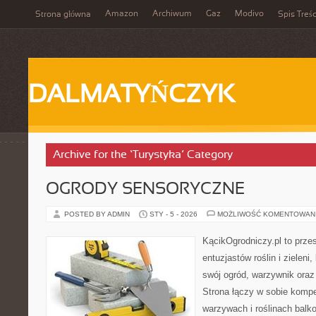
Amazon
Archiwum
Gaz
Modivo
Strona główna
Spis Treśc
DALMATYŃCZYK
Archive for the ‘Turystyka’ Category
OGRODY SENSORYCZNE
POSTED BY ADMIN
STY - 5 - 2026
MOŻLIWOŚĆ KOMENTOWAN
KącikOgrodniczy.pl to prze
entuzjastów roślin i zieleni
swój ogród, warzywnik oraz
Strona łączy w sobie komp
warzywach i roślinach balk