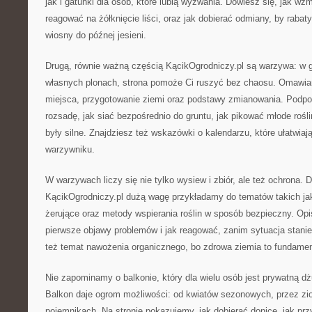
jak i gatunki dla osób, które lubią wyzwania. Dowiesz się, jak wzm
reagować na żółknięcie liści, oraz jak dobierać odmiany, by rabat
wiosny do późnej jesieni.
Drugą, równie ważną częścią KącikOgrodniczy.pl są warzywa: w g
własnych plonach, strona pomoże Ci ruszyć bez chaosu. Omawia
miejsca, przygotowanie ziemi oraz podstawy zmianowania. Podp
rozsadę, jak siać bezpośrednio do gruntu, jak pikować młode roślin
były silne. Znajdziesz też wskazówki o kalendarzu, które ułatwiaj
warzywniku.
W warzywach liczy się nie tylko wysiew i zbiór, ale też ochrona. 
KącikOgrodniczy.pl dużą wagę przykładamy do tematów takich j
żerujące oraz metody wspierania roślin w sposób bezpieczny. Op
pierwsze objawy problemów i jak reagować, zanim sytuacja stan
też temat nawożenia organicznego, bo zdrowa ziemia to fundamen
Nie zapominamy o balkonie, który dla wielu osób jest prywatną d
Balkon daje ogrom możliwości: od kwiatów sezonowych, przez zi
pojemnikach. Na stronie pokazujemy, jak dobierać donice, jak pr