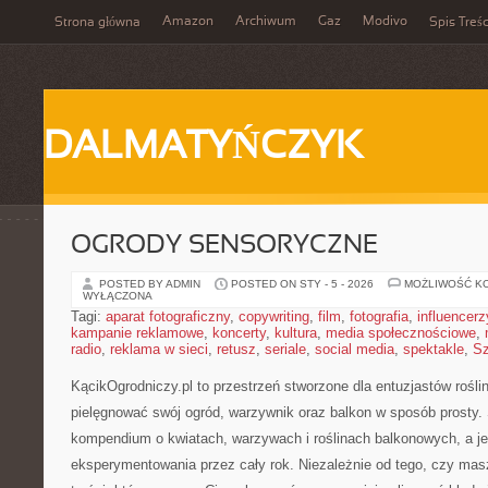
Amazon
Archiwum
Gaz
Modivo
Strona główna
Spis Treśc
DALMATYŃCZYK
OGRODY SENSORYCZNE
POSTED BY ADMIN
POSTED ON STY - 5 - 2026
MOŻLIWOŚĆ K
WYŁĄCZONA
Tagi:
aparat fotograficzny
,
copywriting
,
film
,
fotografia
,
influencerz
kampanie reklamowe
,
koncerty
,
kultura
,
media społecznościowe
,
radio
,
reklama w sieci
,
retusz
,
seriale
,
social media
,
spektakle
,
Sz
KącikOgrodniczy.pl to przestrzeń stworzone dla entuzjastów roślin 
pielęgnować swój ogród, warzywnik oraz balkon w sposób prosty. 
kompendium o kwiatach, warzywach i roślinach balkonowych, a je
eksperymentowania przez cały rok. Niezależnie od tego, czy masz