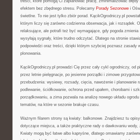
treści, które pomogą Ci zaplanować pracę, zminimalizować błędy 
efektem bez zbędnego stresu. Polecamy
Porady Sezonowe
i Oświ
świetlne. To nie jest tylko zbiór porad. KącikOgrodniczy.pl powsta
którym liczy się zarówno codzienna obserwacja, jak i rozsądek. 
relaksujące, ale potrafi też być wymagające, gdy pogoda zmienia s
wysyłają sygnały, które trudno odczytać. Dlatego na stronie staw
podpowiedzi oraz treści, dzięki którym szybciej poznasz zasady wz
plonowania.
KącikOgrodniczy.pl prowadzi Cię przez cały cykl ogrodniczy, od 
przez letnie pielęgnacje, po jesienne porządki i zimowe przygoto
przebudzenia: wysiewy, rozsady, cięcia, nawożenie i planowanie ra
podlewanie, ściółkowanie, ochrona przed upałem, chorobami i szk
porządkowaniu, a zima pozwala na analizę nowego układu ogrodu 
tematów, na które w sezonie brakuje czasu.
Ważnym filarem strony są kwiaty: balkonowe. Znajdziesz tu opisy
dotyczące miejsca, a także praktyczne rady o dawkovaniu wody, za
Kwiaty mogą być łatwe albo kapryśne, dlatego omawiamy zarówno 