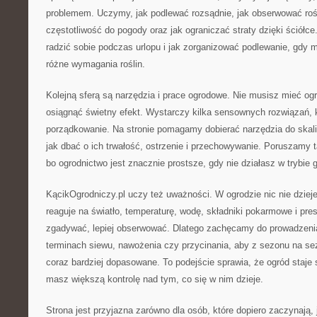
problemem. Uczymy, jak podlewać rozsądnie, jak obserwować roś
częstotliwość do pogody oraz jak ograniczać straty dzięki ściółc
radzić sobie podczas urlopu i jak zorganizować podlewanie, gdy 
różne wymagania roślin.
Kolejną sferą są narzędzia i prace ogrodowe. Nie musisz mieć o
osiągnąć świetny efekt. Wystarczy kilka sensownych rozwiązań, kt
porządkowanie. Na stronie pomagamy dobierać narzędzia do skal
jak dbać o ich trwałość, ostrzenie i przechowywanie. Poruszamy 
bo ogrodnictwo jest znacznie prostsze, gdy nie działasz w trybie
KącikOgrodniczy.pl uczy też uważności. W ogrodzie nic nie dzieje
reaguje na światło, temperaturę, wodę, składniki pokarmowe i pre
zgadywać, lepiej obserwować. Dlatego zachęcamy do prowadzenia
terminach siewu, nawożenia czy przycinania, aby z sezonu na sez
coraz bardziej dopasowane. To podejście sprawia, że ogród staje 
masz większą kontrolę nad tym, co się w nim dzieje.
Strona jest przyjazna zarówno dla osób, które dopiero zaczynają, j