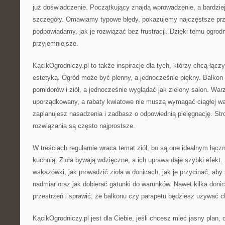
już doświadczenie. Początkujący znajdą wprowadzenie, a bardzi
szczegóły. Omawiamy typowe błędy, pokazujemy najczęstsze pr
podpowiadamy, jak je rozwiązać bez frustracji. Dzięki temu ogrodn
przyjemniejsze.
KącikOgrodniczy.pl to także inspiracje dla tych, którzy chcą łącz
estetyką. Ogród może być plenny, a jednocześnie piękny. Balko
pomidorów i ziół, a jednocześnie wyglądać jak zielony salon. Wa
uporządkowany, a rabaty kwiatowe nie muszą wymagać ciągłej wal
zaplanujesz nasadzenia i zadbasz o odpowiednią pielęgnację. St
rozwiązania są często najprostsze.
W treściach regularnie wraca temat ziół, bo są one idealnym łąc
kuchnią. Zioła bywają wdzięczne, a ich uprawa daje szybki efekt.
wskazówki, jak prowadzić zioła w donicach, jak je przycinać, aby
nadmiar oraz jak dobierać gatunki do warunków. Nawet kilka don
przestrzeń i sprawić, że balkonu czy parapetu będziesz używać ch
KącikOgrodniczy.pl jest dla Ciebie, jeśli chcesz mieć jasny plan,