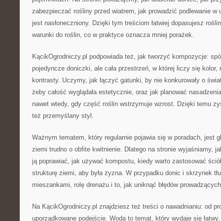
zabezpieczać rośliny przed wiatrem, jak prowadzić podlewanie w u
jest nasłoneczniony. Dzięki tym treściom łatwiej dopasujesz rośli
warunki do roślin, co w praktyce oznacza mniej porażek.
KącikOgrodniczy.pl podpowiada też, jak tworzyć kompozycje: spójn
pojedyncze doniczki, ale cała przestrzeń, w której liczy się kolor, 
kontrasty. Uczymy, jak łączyć gatunki, by nie konkurowały o świat
żeby całość wyglądała estetycznie, oraz jak planować nasadzenia
nawet wtedy, gdy część roślin wstrzymuje wzrost. Dzięki temu zysk
też przemyślany styl.
Ważnym tematem, który regularnie pojawia się w poradach, jest gl
ziemi trudno o obfite kwitnienie. Dlatego na stronie wyjaśniamy, j
ją poprawiać, jak używać kompostu, kiedy warto zastosować ściół
strukturę ziemi, aby była żyzna. W przypadku donic i skrzynek 
mieszankami, rolę drenażu i to, jak uniknąć błędów prowadzącyc
Na KącikOgrodniczy.pl znajdziesz też treści o nawadnianiu: od pr
uporządkowane podejście. Woda to temat, który wydaje się łatwy