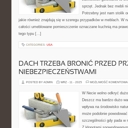
sprzęt. Jednak bez mebli n
Potrzebny jest nam stolik 
jakie również znajdują się w szeregu przypadków w meblach. W n
całości umeblowane pomieszczenie oznaczane kuchnią ma praw
tego typu […]
CATEGORIES:
USA
DACH TRZEBA BRONIĆ PRZED P
NIEBEZPIECZEŃSTWAMI
POSTED BY ADMIN
WRZ - 11 - 2025
MOŻLIWOŚĆ KOMENTOWA
W Necie wolno odkryć dużo 
Deszcz ma bardzo dużo wart
wpływa na środowisko natu
może podobnie powodować 
szczególności gdy pada w 
Z kłopotami spowodowanym