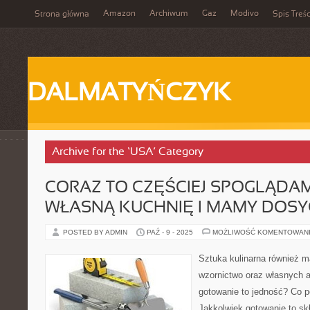
Amazon
Archiwum
Gaz
Modivo
Strona główna
Spis Treśc
DALMATYŃCZYK
Archive for the ‘USA’ Category
CORAZ TO CZĘŚCIEJ SPOGLĄDA
WŁASNĄ KUCHNIĘ I MAMY DOSY
POSTED BY ADMIN
PAŹ - 9 - 2025
MOŻLIWOŚĆ KOMENTOWAN
Sztuka kulinarna również m
wzornictwo oraz własnych 
gotowanie to jedność? Co po
Jakkolwiek gotowanie to skł