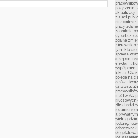
pracowników
połączenia, 
aktualizacje
z sieci publ
niezbędnymi
pracy zdalne
zabraknie po
cyberbezpie
zdalna zmien
Kierownik ni
tym, kto sied
sprawia wraż
stają się inn
efektami, ko
współpracą. 
lekcja. Okaz
polega na cią
celów i two
działania. Z
pracowników 
możliwość pr
kluczowych 
Nie chodzi w
rozumienie 
a prywatnym.
wielu godzin
rodzinę, roz
odpoczynek. 
długofalową 
rozwiązaniem