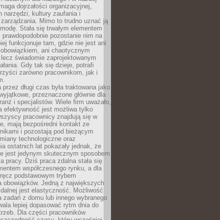
maga dojrzałości organizacyjnej,
 narzędzi, kultury zaufania i
zarządzania. Mimo to trudno uznać ją
 modę. Stała się trwałym elementem
i prawdopodobnie pozostanie nim na
iej funkcjonuje tam, gdzie nie jest ani
obowiązkiem, ani chaotycznym
, lecz świadomie zaprojektowanym
łania. Gdy tak się dzieje, potrafi
rzyści zarówno pracownikom, jak i
m.
 przez długi czas była traktowana jako
wyjątkowe, przeznaczone głównie dla
anż i specjalistów. Wiele firm uważało,
 efektywność jest możliwa tylko
wszyscy pracownicy znajdują się w
e, mają bezpośredni kontakt ze
nikami i pozostają pod bieżącym
miany technologiczne oraz
a ostatnich lat pokazały jednak, że
nie jest jedynym skutecznym sposobem
a pracy. Dziś praca zdalna stała się
entem współczesnego rynku, a dla
wręcz podstawowym trybem
 obowiązków. Jedną z największych
zdalnej jest elastyczność. Możliwość
 zadań z domu lub innego wybranego
ala lepiej dopasować rytm dnia do
trzeb. Dla części pracowników
oszczędność czasu, który wcześniej