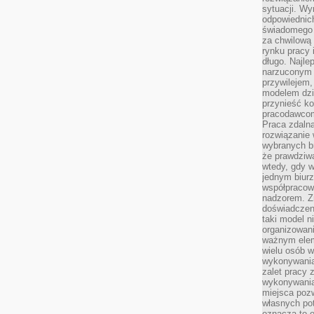
sytuacji. Wy
odpowiednich
świadomego 
za chwilową
rynku pracy 
długo. Najlep
narzuconym 
przywilejem
modelem dzia
przynieść ko
pracodawco
Praca zdalna
rozwiązanie 
wybranych br
że prawdziwa
wtedy, gdy 
jednym biurz
współpracow
nadzorem. Z
doświadczeni
taki model 
organizowani
ważnym elem
wielu osób 
wykonywania
zalet pracy 
wykonywania
miejsca pozw
własnych po
oznacza to 