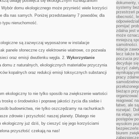
ększą uwagę poświęca się ekologicznym rozwiązaniom
dokumenty, w
systemy bez
j. Wybór domu ekologicznego może przynieść wiele korzyści
przestrzeń p
e ⁣dla nas‌ samych. Poniżej‌ przedstawiamy‍ 7 powodów, ⁣dla
obecność, le
odpowiedzia
o typu ‍nieruchomość.
pomijać prob
zdalna jest 
może oznacz
mniejszą sp
logiczne ⁣są zazwyczaj​ wyposażone w instalacje
samotności. 
relacje zawo
e jak panele słoneczne czy elektrownie wiatrowe, co pozwala
lecz także b
sieci oraz⁤ emisji dwutlenku węgla. 2.
Wykorzystanie
poczucia prz
decyduje się
domu z​ naturalnych, ekologicznych materiałów przyczynia⁣
łączyć zalet
ców kopalnych oraz redukcji emisji toksycznych substancji
wynikającym
pracy zdaln
samodzielno
przełożonego
bieżąco prz
ekologiczny to nie tylko ⁤sposób na zwiększenie‍ wartości
organizować 
reagować na
 troskę o środowisko i poprawę jakości życia dla siebie ‍i
łatwo, ale s
 sposób budownictwa, nie tylko oszczędzamy ‍na rachunkach​
rozwijać. Do
na etapy, un
asze zdrowie i ⁤przyszłość naszej planety. Dlatego nie
postępów po
 ekologiczny już dziś, by cieszyć ‍się jego korzyściami
wysokim pozi
bezpieczeńs
zielona przyszłość czekają na nas!
biurem zwię
zabezpiecze