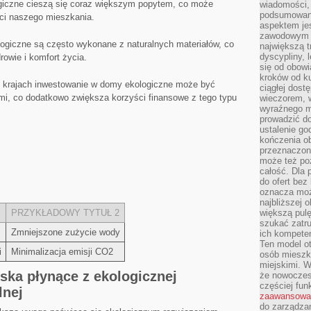
giczne cieszą się coraz ⁤większym popytem, co może
wiadomości, 
podsumowani
ści naszego mieszkania.
aspektem je
zawodowym a
logiczne są często⁢ wykonane z naturalnych materiałów, co
największą t
dyscypliny, 
rowie i komfort życia.
się od obowi
kroków od ku
h krajach inwestowanie ‌w domy ekologiczne ⁢może być
ciągłej dos
, co dodatkowo zwiększa ‌korzyści finansowe⁣ z⁤ tego typu
wieczorem, w
wyraźnego m
prowadzić do
ustalenie go
kończenia o
przeznaczon
może też po
całość. Dla
do ofert bez
oznacza moż
najbliższej 
PRZYKŁADOWY TYTUŁ‌ 2
większą pulę
szukać zatru
Zmniejszone ⁤zużycie wody
ich kompeten
Ten model o
i
Minimalizacja emisji ⁣CO2
osób mieszk
miejskimi. W
ska płynące z ekologicznej
że nowoczes
częściej fun
lnej
zaawansowa
do zarządzan