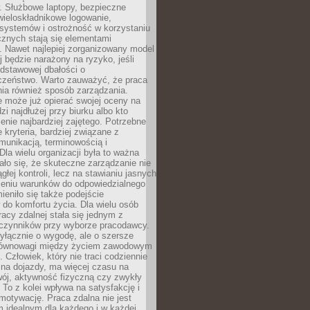
. Służbowe laptopy, bezpieczne
wieloskładnikowe logowanie,
 systemów i ostrożność w korzystaniu
icznych stają się elementami
. Nawet najlepiej zorganizowany model
j będzie narażony na ryzyko, jeśli
dstawowej dbałości o
czeństwo. Warto zauważyć, że praca
ia również sposób zarządzania.
e może już opierać swojej oceny na
zi najdłużej przy biurku albo kto
enie najbardziej zajętego. Potrzebne
e kryteria, bardziej związane z
munikacją, terminowością i
Dla wielu organizacji była to ważna
ało się, że skuteczne zarządzanie nie
głej kontroli, lecz na stawianiu jasnych
rzeniu warunków do odpowiedzialnego
mieniło się także podejście
do komfortu życia. Dla wielu osób
acy zdalnej stała się jednym z
czynników przy wyborze pracodawcy.
yłącznie o wygodę, ale o szersze
równowagi między życiem zawodowym
 Człowiek, który nie traci codziennie
 na dojazdy, ma więcej czasu na
wój, aktywność fizyczną czy zwykły
To z kolei wpływa na satysfakcję i
motywację. Praca zdalna nie jest
 idealnym dla każdego i w każdej