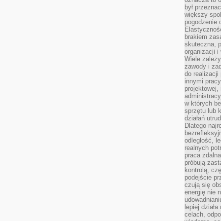
był przezna
większy spok
pogodzenie 
Elastyczność
brakiem zasa
skuteczna, p
organizacji 
Wiele zależ
zawody i zad
do realizacj
innymi pracy
projektowej,
administracy
w których be
sprzętu lub 
działań utru
Dlatego najr
bezrefleksy
odległość, 
realnych pot
praca zdalna
próbują zas
kontrolą, cz
podejście pr
czują się ob
energię nie n
udowadniani
lepiej dział
celach, odpo