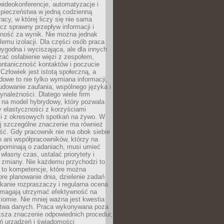
ideokonferencje, automatyzacje i
pieczeństwa w jedną codzienną
racy, w której liczy się nie sama
cz sprawny przepływ informacji i
lność za wynik. Nie można jednak
lemu izolacji. Dla części osób praca
wygodna i wyciszająca, ale dla innych
ać osłabienie więzi z zespołem,
ontaniczność kontaktów i poczucie
Człowiek jest istotą społeczną, a
dowe to nie tylko wymiana informacji,
udowanie zaufania, wspólnego języka i
ynależności. Dlatego wiele firm
 na model hybrydowy, który pozwala
y elastyczności z korzyściami
i z okresowych spotkań na żywo. W
ej szczególne znaczenie ma również
ść. Gdy pracownik nie ma obok siebie
 ani współpracowników, którzy na
ypominają o zadaniach, musi umieć
własny czas, ustalać priorytety i
 zmiany. Nie każdemu przychodzi to
ą to kompetencje, które można
bre planowanie dnia, dzielenie zadań
ikanie rozpraszaczy i regularna ocena
magają utrzymać efektywność na
omie. Nie mniej ważna jest kwestia
twa danych. Praca wykonywana poza
ksza znaczenie odpowiednich procedur,
ń urządzeń i świadomości