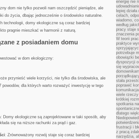
energię nie n
udowadniani
zny dom nie tylko pozwoli‌ nam oszczędzić pieniądze, ale
lepiej dział
 ‍do życia, dbając ​jednocześnie‍ o ⁣środowisko naturalne.
celach, odpo
wiadomo, co 
 technologii, domy ekologiczne są⁣ coraz bardziej
według jaki
pracy staje s
 kto ⁤pragnie mieszkać w harmonii z naturą.
znaczenia p
W teorii pra
ązane z posiadaniem domu‍
praktyce wy
sprzyjający
potrzebuje 
obowiązki be
inwestować w dom ekologiczny:
dyspozycji o
się wypracow
domownikami
porządkujący
że przynieść wiele korzyści, nie tylko dla środowiska, ale
stała przest
poprawić ko
7 powodów, dla których warto rozważyć inwestycję​ w​ tego
komunikacja
wiele rzecz
krótkiej roz
spotkania n
spontaniczne
dlatego więk
h
: ⁣Domy ekologiczne są zaprojektowane w taki sposób, aby
Niedopowiedz
potwierdzen
łada się na‍ niższe rachunki za prąd i gaz.
frustracji i 
z pracą zdal
ści
: Zrównoważony rozwój staje‍ się ​coraz bardziej
narzędzia, a