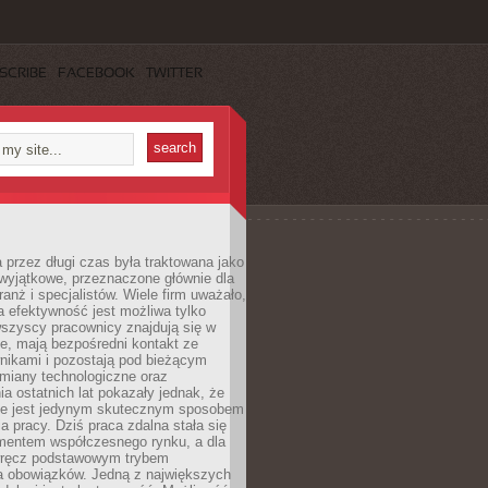
SCRIBE
FACEBOOK
TWITTER
 przez długi czas była traktowana jako
wyjątkowe, przeznaczone głównie dla
anż i specjalistów. Wiele firm uważało,
 efektywność jest możliwa tylko
wszyscy pracownicy znajdują się w
e, mają bezpośredni kontakt ze
nikami i pozostają pod bieżącym
miany technologiczne oraz
a ostatnich lat pokazały jednak, że
nie jest jedynym skutecznym sposobem
a pracy. Dziś praca zdalna stała się
entem współczesnego rynku, a dla
wręcz podstawowym trybem
 obowiązków. Jedną z największych