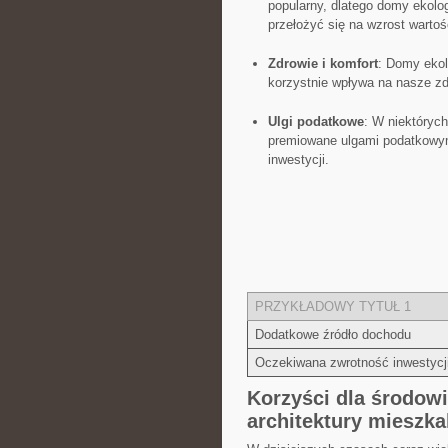
popularny, dlatego domy ekolo
przełożyć się na wzrost warto
Zdrowie⁣ i ​komfort
: Domy ‌eko
‍korzystnie wpływa na nasze zd
Ulgi podatkowe
: W⁣ niektóryc
premiowane ulgami podatkowymi
inwestycji.
PRZYKŁADOWY⁢ TYTUŁ 1
Dodatkowe źródło dochodu
Oczekiwana zwrotność inwestycj
Korzyści dla środowi
⁤architektury mieszka