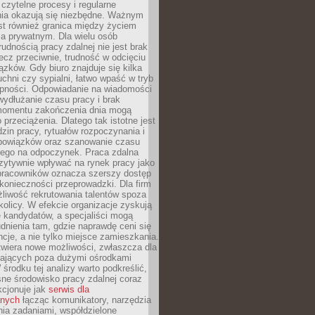
czytelne procesy i regularne
a okazują się niezbędne. Ważnym
st również granica między życiem
 prywatnym. Dla wielu osób
rudnością pracy zdalnej nie jest brak
lecz przeciwnie, trudność w odcięciu
ązków. Gdy biuro znajduje się kilka
chni czy sypialni, łatwo wpaść w tryb
tępności. Odpowiadanie na wiadomości
ydłużanie czasu pracy i brak
omentu zakończenia dnia mogą
 przeciążenia. Dlatego tak istotne jest
dzin pracy, rytuałów rozpoczynania i
bowiązków oraz szanowanie czasu
ego na odpoczynek. Praca zdalna
zytywnie wpływać na rynek pracy jako
 pracowników oznacza szerszy dostęp
 konieczności przeprowadzki. Dla firm
liwość rekrutowania talentów spoza
okolicy. W efekcie organizacje zyskują
 kandydatów, a specjaliści mogą
dnienia tam, gdzie naprawdę ceni się
cje, a nie tylko miejsce zamieszkania.
twiera nowe możliwości, zwłaszcza dla
ających poza dużymi ośrodkami
 środku tej analizy warto podkreślić,
ne środowisko pracy zdalnej coraz
kcjonuje jak
serwis dla
nych
łącząc komunikatory, narzędzia
ia zadaniami, współdzielone