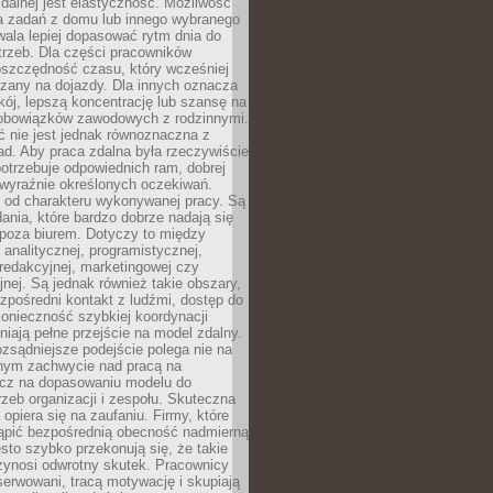
zdalnej jest elastyczność. Możliwość
 zadań z domu lub innego wybranego
ala lepiej dopasować rytm dnia do
trzeb. Dla części pracowników
oszczędność czasu, który wcześniej
czany na dojazdy. Dla innych oznacza
ój, lepszą koncentrację lub szansę na
obowiązków zawodowych z rodzinnymi.
 nie jest jednak równoznaczna z
d. Aby praca zdalna była rzeczywiście
otrzebuje odpowiednich ram, dobrej
i wyraźnie określonych oczekiwań.
y od charakteru wykonywanej pracy. Są
ania, które bardzo dobrze nadają się
i poza biurem. Dotyczy to między
 analitycznej, programistycznej,
 redakcyjnej, marketingowej czy
jnej. Są jednak również takie obszary,
zpośredni kontakt z ludźmi, dostęp do
konieczność szybkiej koordynacji
dniają pełne przejście na model zdalny.
ozsądniejsze podejście polega nie na
jnym zachwycie nad pracą na
lecz na dopasowaniu modelu do
rzeb organizacji i zespołu. Skuteczna
 opiera się na zaufaniu. Firmy, które
tąpić bezpośrednią obecność nadmierną
ęsto szybko przekonują się, że takie
zynosi odwrotny skutek. Pracownicy
serwowani, tracą motywację i skupiają