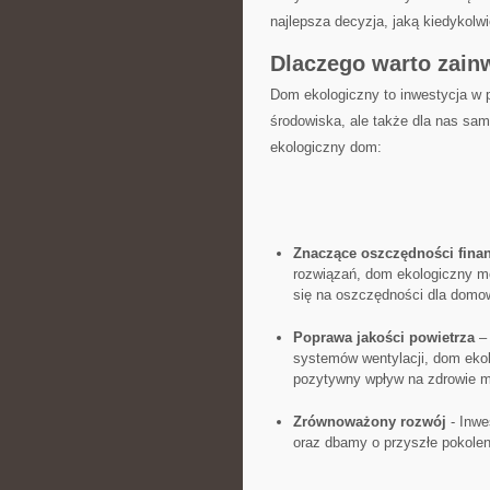
najlepsza decyzja, jaką kiedykolw
Dlaczego warto zai
Dom ekologiczny to inwestycja w pr
środowiska, ale także dla nas sam
ekologiczny dom:
Znaczące ⁢oszczędności fin
rozwiązań, dom ⁢ekologiczny m
się na oszczędności ‌dla domo
Poprawa jakości powietrza
– 
systemów wentylacji, dom ekol
pozytywny wpływ na zdrowie 
Zrównoważony ⁢rozwój
⁢- Inw
oraz dbamy o przyszłe pokolen