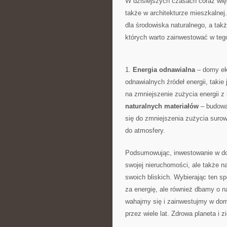
W dzisiejszych czasach coraz ⁤wi
także‍ w architekturze mieszkalne
dla środowiska naturalnego, a takż
których warto zainwestować w teg
1.
Energia odnawialna
– domy eko
odnawialnych ⁤źródeł energii, taki
na zmniejszenie zużycia ⁣energii z 
⁢naturalnych materiałów
– budowa 
się do zmniejszenia zużycia surow
do atmosfery.
Podsumowując, inwestowanie w dom 
swojej nieruchomości, ale także na​
swoich​ bliskich. Wybierając⁣ ten‌
za energię, ale również dbamy⁤ o n
wahajmy się i zainwestujmy w ⁢dom​
przez wiele lat. Zdrowa ​planeta i 