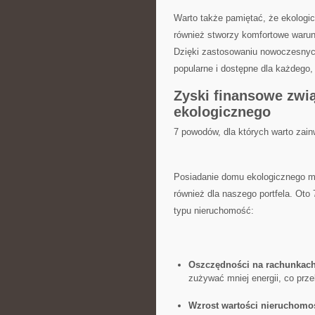
Warto także pamiętać, że ekologic
również stworzy komfortowe warunki
⁣Dzięki zastosowaniu nowoczesnych
popularne i⁢ dostępne dla każdego,
Zyski finansowe zwi
ekologicznego
7 powodów, ​dla których warto za
Posiadanie ⁢domu ekologicznego mo
również dla naszego portfela. Oto 
typu nieruchomość:
Oszczędności⁣ na rachunkac
zużywać mniej energii, co przek
Wzrost wartości nieruchomo