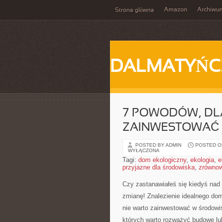
Amazon
Archiwu
Strona główna
DALMATYŃC
7 POWODÓW, DL
ZAINWESTOWAĆ 
POSTED BY ADMIN
POSTED ON
WYŁĄCZONA
Tagi:
dom ekologiczny
,
ekologia
,
e
przyjazne dla środowiska
,
zrównow
Czy zastanawiałeś się kiedyś ⁣nad 
zmianę! Znalezienie idealnego do
nie warto zainwestować w⁤ środowi
których warto rozważyć budowę‌ lu