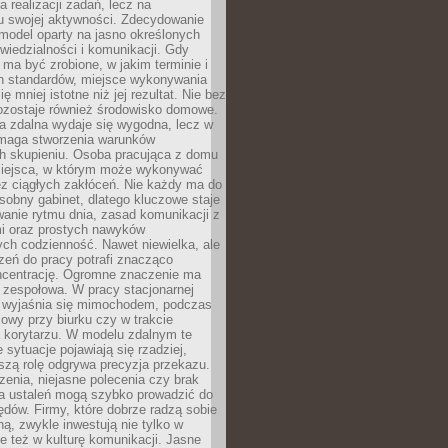
a realizacji zadań, lecz na
u swojej aktywności. Zdecydowanie
a model oparty na jasno określonych
wiedzialności i komunikacji. Gdy
ma być zrobione, w jakim terminie i
ch standardów, miejsce wykonywania
ię mniej istotne niż jej rezultat. Nie bez
ozostaje również środowisko domowe.
ca zdalna wydaje się wygodna, lecz w
maga stworzenia warunków
ch skupieniu. Osoba pracująca z domu
miejsca, w którym może wykonywać
z ciągłych zakłóceń. Nie każdy ma do
sobny gabinet, dlatego kluczowe staje
anie rytmu dnia, zasad komunikacji z
 oraz prostych nawyków
ch codzienność. Nawet niewielka, ale
rzeń do pracy potrafi znacząco
ncentrację. Ogromne znaczenie ma
 zespołowa. W pracy stacjonarnej
y wyjaśnia się mimochodem, podczas
mowy przy biurku czy w trakcie
a korytarzu. W modelu zdalnym te
 sytuacje pojawiają się rzadziej,
szą rolę odgrywa precyzja przekazu.
enia, niejasne polecenia czy brak
ia ustaleń mogą szybko prowadzić do
błędów. Firmy, które dobrze radzą sobie
ną, zwykle inwestują nie tylko w
le też w kulturę komunikacji. Jasne