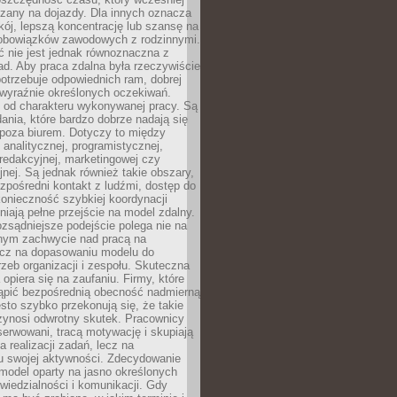
czany na dojazdy. Dla innych oznacza
ój, lepszą koncentrację lub szansę na
obowiązków zawodowych z rodzinnymi.
 nie jest jednak równoznaczna z
d. Aby praca zdalna była rzeczywiście
otrzebuje odpowiednich ram, dobrej
i wyraźnie określonych oczekiwań.
y od charakteru wykonywanej pracy. Są
ania, które bardzo dobrze nadają się
i poza biurem. Dotyczy to między
 analitycznej, programistycznej,
 redakcyjnej, marketingowej czy
jnej. Są jednak również takie obszary,
zpośredni kontakt z ludźmi, dostęp do
konieczność szybkiej koordynacji
dniają pełne przejście na model zdalny.
ozsądniejsze podejście polega nie na
jnym zachwycie nad pracą na
lecz na dopasowaniu modelu do
rzeb organizacji i zespołu. Skuteczna
 opiera się na zaufaniu. Firmy, które
tąpić bezpośrednią obecność nadmierną
ęsto szybko przekonują się, że takie
zynosi odwrotny skutek. Pracownicy
serwowani, tracą motywację i skupiają
a realizacji zadań, lecz na
u swojej aktywności. Zdecydowanie
a model oparty na jasno określonych
wiedzialności i komunikacji. Gdy