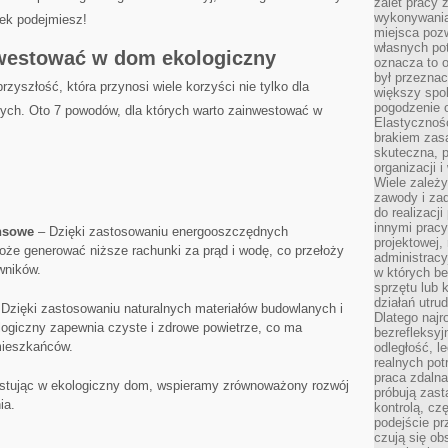
zalet pracy 
wykonywania
iek podejmiesz!
miejsca pozw
własnych po
nwestować w dom ekologiczny
oznacza to 
był przezna
zyszłość, która przynosi wiele korzyści ⁢nie tylko dla
większy spok
pogodzenie 
ych. Oto⁢ 7 powodów, ⁤dla których warto zainwestować w
Elastyczność
brakiem zasa
skuteczna, p
organizacji 
Wiele zależ
zawody i zad
do realizacj
innymi pracy
ansowe
– Dzięki zastosowaniu energooszczędnych
projektowej,
oże generować niższe rachunki za prąd i wodę, co przełoży
administracy
wników.
w których be
sprzętu lub 
działań utru
Dzięki zastosowaniu naturalnych materiałów budowlanych i
Dlatego najr
ogiczny zapewnia czyste i zdrowe ​powietrze, co​ ma
bezrefleksy
mieszkańców.
odległość, 
realnych pot
praca zdalna
estując w ekologiczny dom, wspieramy zrównoważony rozwój
próbują zas
ia.
kontrolą, cz
podejście pr
czują się ob