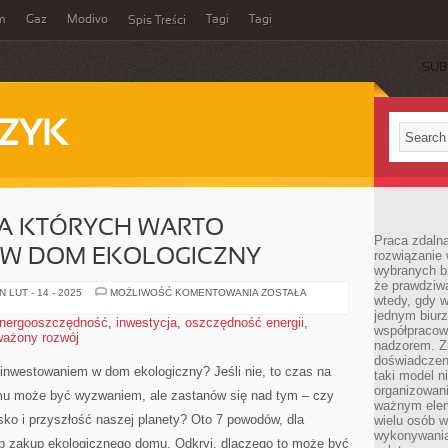
m
Gaz
Modivo
Tagi
Tagi
Spis Treści
SUB
ZYK
A KTÓRYCH WARTO
Praca zdalna
W DOM EKOLOGICZNY
rozwiązanie 
wybranych br
że prawdziwa
7
 LUT - 14 - 2025
MOŻLIWOŚĆ KOMENTOWANIA
ZOSTAŁA
wtedy, gdy 
POWODÓW,
DLA
jednym biurz
nergooszczędność
,
inwestycja
,
oszczędność energii
,
KTÓRYCH
współpracow
ażony rozwój
WARTO
nadzorem. Z
ZAINWESTOWAĆ
W
doświadczeni
DOM
⁣inwestowaniem w dom ekologiczny? Jeśli nie,⁣ to ⁤czas na
taki model 
EKOLOGICZNY
organizowani
mu może być wyzwaniem, ale zastanów ​się nad tym – czy
ważnym elem
sko i przyszłość naszej planety? Oto 7 powodów, dla
wielu osób 
wykonywania
b ⁤zakup⁣ ekologicznego domu. Odkryj,⁤ dlaczego​ to może być