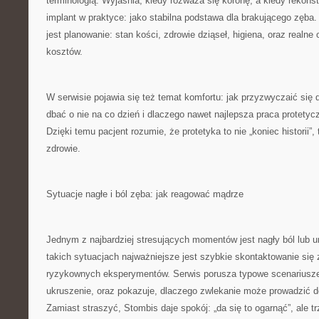
terminologią. Wyjaśnia, kiedy rozważa się koronę, a kiedy rekons
implant w praktyce: jako stabilna podstawa dla brakującego zęba
jest planowanie: stan kości, zdrowie dziąseł, higiena, oraz realne
kosztów.
W serwisie pojawia się też temat komfortu: jak przyzwyczaić się 
dbać o nie na co dzień i dlaczego nawet najlepsza praca protetyc
Dzięki temu pacjent rozumie, że protetyka to nie „koniec historii”,
zdrowie.
Sytuacje nagłe i ból zęba: jak reagować mądrze
Jednym z najbardziej stresujących momentów jest nagły ból lub u
takich sytuacjach najważniejsze jest szybkie skontaktowanie się 
ryzykownych eksperymentów. Serwis porusza typowe scenariusze:
ukruszenie, oraz pokazuje, dlaczego zwlekanie może prowadzić do
Zamiast straszyć, Stombis daje spokój: „da się to ogarnąć”, ale tr