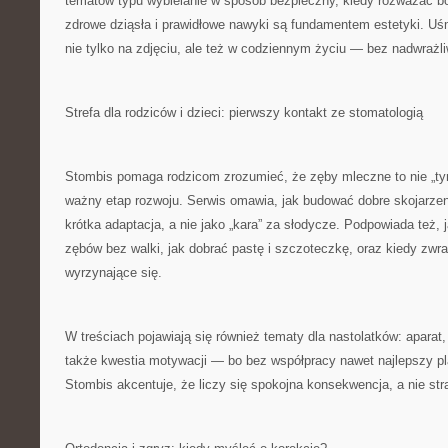
tematów typu wybielanie w sposób bezpieczny, kiedy rozważać bo
zdrowe dziąsła i prawidłowe nawyki są fundamentem estetyki. U
nie tylko na zdjęciu, ale też w codziennym życiu — bez nadwrażliw
Strefa dla rodziców i dzieci: pierwszy kontakt ze stomatologią
Stombis pomaga rodzicom zrozumieć, że zęby mleczne to nie „t
ważny etap rozwoju. Serwis omawia, jak budować dobre skojarzen
krótka adaptacja, a nie jako „kara” za słodycze. Podpowiada też,
zębów bez walki, jak dobrać pastę i szczoteczkę, oraz kiedy zw
wyrzynające się.
W treściach pojawiają się również tematy dla nastolatków: aparat, 
także kwestia motywacji — bo bez współpracy nawet najlepszy pl
Stombis akcentuje, że liczy się spokojna konsekwencja, a nie str