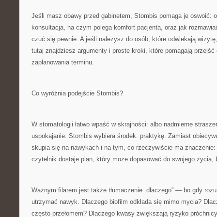
Jeśli masz obawy przed gabinetem, Stombis pomaga je oswoić: op
konsultacja, na czym polega komfort pacjenta, oraz jak rozmawia
czuć się pewnie. A jeśli należysz do osób, które odwlekają wizytę, 
tutaj znajdziesz argumenty i proste kroki, które pomagają przejść
zaplanowania terminu.
Co wyróżnia podejście Stombis?
W stomatologii łatwo wpaść w skrajności: albo nadmierne strasze
uspokajanie. Stombis wybiera środek: praktykę. Zamiast obiecyw
skupia się na nawykach i na tym, co rzeczywiście ma znaczenie: 
czytelnik dostaje plan, który może dopasować do swojego życia, b
Ważnym filarem jest także tłumaczenie „dlaczego” — bo gdy roz
utrzymać nawyk. Dlaczego biofilm odkłada się mimo mycia? Dlac
często przełomem? Dlaczego kwasy zwiększają ryzyko próchnic