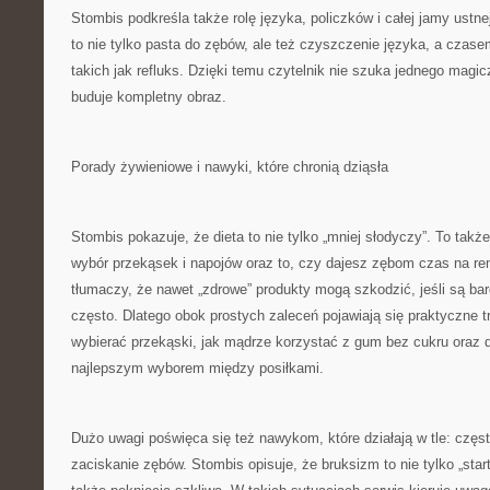
Stombis podkreśla także rolę języka, policzków i całej jamy ustne
to nie tylko pasta do zębów, ale też czyszczenie języka, a czas
takich jak refluks. Dzięki temu czytelnik nie szuka jednego magic
buduje kompletny obraz.
Porady żywieniowe i nawyki, które chronią dziąsła
Stombis pokazuje, że dieta to nie tylko „mniej słodyczy”. To także
wybór przekąsek i napojów oraz to, czy dajesz zębom czas na rem
tłumaczy, że nawet „zdrowe” produkty mogą szkodzić, jeśli są b
często. Dlatego obok prostych zaleceń pojawiają się praktyczne trik
wybierać przekąski, jak mądrze korzystać z gum bez cukru oraz 
najlepszym wyborem między posiłkami.
Dużo uwagi poświęca się też nawykom, które działają w tle: częst
zaciskanie zębów. Stombis opisuje, że bruksizm to nie tylko „star