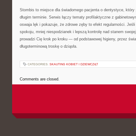
Stombis to miejsce dla świadomego pacjenta o dentystyce, któr
długim terminie. Serwis łączy tematy profilaktyczne z gabinetowy
oswaja lęk i pokazuje, że zdrowe zęby to efekt regularności. Jeśl
spokoju, mniej niespodzianek i lepszą kontrolę nad stanem swoje
prowadzi Cię krok po kroku — od podstawowej higieny, przez świ
długoterminową troskę o dziąsła.
CATEGORIES:
SKAUTING KOBIET I DZIEWCZĄT
Comments are closed.