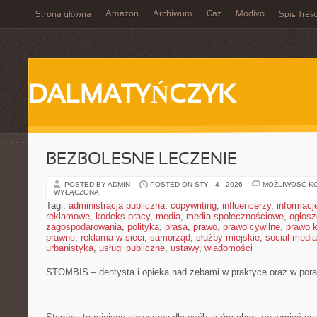
Amazon
Archiwum
Gaz
Modivo
Strona główna
Spis Treśc
DALMATYŃCZYK
BEZBOLESNE LECZENIE
POSTED BY ADMIN
POSTED ON STY - 4 - 2026
MOŻLIWOŚĆ K
WYŁĄCZONA
Tagi:
administracja publiczna
,
copywriting
,
influencerzy
,
informacj
reklamowe
,
kodeks pracy
,
media
,
media społecznościowe
,
ogłosz
zagospodarowania
,
polityka
,
prasa
,
prawo
,
prawo cywilne
,
prawo 
prawne
,
reklama w sieci
,
samorząd
,
służby miejskie
,
social media
urbanistyka
,
usługi publiczne
,
ustawy
,
wiadomości
STOMBIS – dentysta i opieka nad zębami w praktyce oraz w por