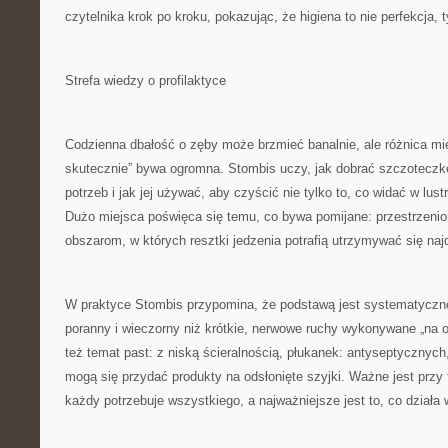
czytelnika krok po kroku, pokazując, że higiena to nie perfekcja,
Strefa wiedzy o profilaktyce
Codzienna dbałość o zęby może brzmieć banalnie, ale różnica mi
skutecznie” bywa ogromna. Stombis uczy, jak dobrać szczotecz
potrzeb i jak jej używać, aby czyścić nie tylko to, co widać w lustrz
Dużo miejsca poświęca się temu, co bywa pomijane: przestrzen
obszarom, w których resztki jedzenia potrafią utrzymywać się najd
W praktyce Stombis przypomina, że podstawą jest systematyczno
poranny i wieczorny niż krótkie, nerwowe ruchy wykonywane „na 
też temat past: z niską ścieralnością, płukanek: antyseptycznych
mogą się przydać produkty na odsłonięte szyjki. Ważne jest przy
każdy potrzebuje wszystkiego, a najważniejsze jest to, co działa 