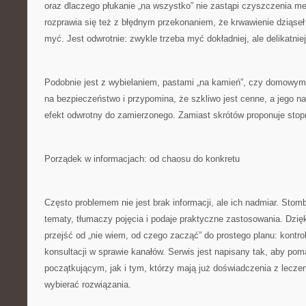
oraz dlaczego płukanie „na wszystko” nie zastąpi czyszczenia m
rozprawia się też z błędnym przekonaniem, że krwawienie dziąseł
myć. Jest odwrotnie: zwykle trzeba myć dokładniej, ale delikatniej
Podobnie jest z wybielaniem, pastami „na kamień”, czy domowym
na bezpieczeństwo i przypomina, że szkliwo jest cenne, a jego n
efekt odwrotny do zamierzonego. Zamiast skrótów proponuje stop
Porządek w informacjach: od chaosu do konkretu
Często problemem nie jest brak informacji, ale ich nadmiar. Stombis
tematy, tłumaczy pojęcia i podaje praktyczne zastosowania. Dzię
przejść od „nie wiem, od czego zacząć” do prostego planu: kontrol
konsultacji w sprawie kanałów. Serwis jest napisany tak, aby p
początkującym, jak i tym, którzy mają już doświadczenia z lecze
wybierać rozwiązania.