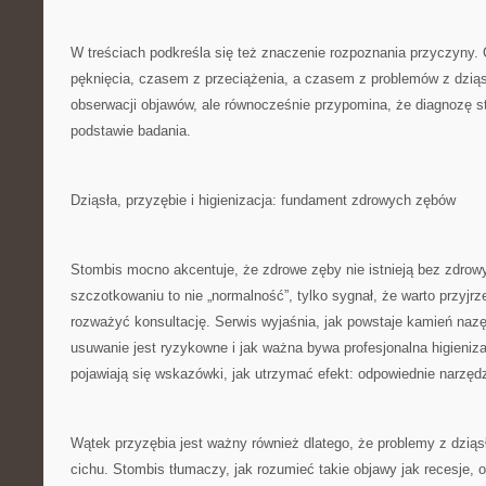
W treściach podkreśla się też znaczenie rozpoznania przyczyny
pęknięcia, czasem z przeciążenia, a czasem z problemów z dzią
obserwacji objawów, ale równocześnie przypomina, że diagnozę s
podstawie badania.
Dziąsła, przyzębie i higienizacja: fundament zdrowych zębów
Stombis mocno akcentuje, że zdrowe zęby nie istnieją bez zdrowy
szczotkowaniu to nie „normalność”, tylko sygnał, że warto przyjrz
rozważyć konsultację. Serwis wyjaśnia, jak powstaje kamień naz
usuwanie jest ryzykowne i jak ważna bywa profesjonalna higieniz
pojawiają się wskazówki, jak utrzymać efekt: odpowiednie narzędz
Wątek przyzębia jest ważny również dlatego, że problemy z dziąsł
cichu. Stombis tłumaczy, jak rozumieć takie objawy jak recesje, 