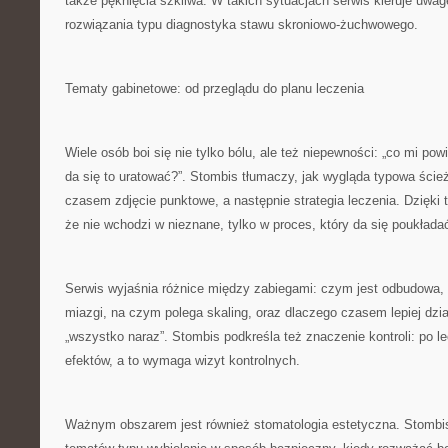
także pęknięcia szkliwa. W takich sytuacjach serwis kieruje uwagę
rozwiązania typu diagnostyka stawu skroniowo-żuchwowego.
Tematy gabinetowe: od przeglądu do planu leczenia
Wiele osób boi się nie tylko bólu, ale też niepewności: „co mi powi
da się to uratować?”. Stombis tłumaczy, jak wygląda typowa ście
czasem zdjęcie punktowe, a następnie strategia leczenia. Dzięki
że nie wchodzi w nieznane, tylko w proces, który da się poukłada
Serwis wyjaśnia różnice między zabiegami: czym jest odbudowa, k
miazgi, na czym polega skaling, oraz dlaczego czasem lepiej dzi
„wszystko naraz”. Stombis podkreśla też znaczenie kontroli: po le
efektów, a to wymaga wizyt kontrolnych.
Ważnym obszarem jest również stomatologia estetyczna. Stombis