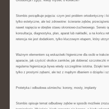
Ortodoncja i zgryz: kiedy myśleć o korekcie?
Stombis porządkuje pojęcia: czym jest problem ortodontyczny i 
tylko estetyczne, ale też zdrowotne: ścieranie zębów, przeciążenia
nawet napięcia w obrębie stawu skroniowo-żuchwowego. Serwis op
konsultacja, diagnostyka, plan, aparat lub nakładki, a na końcu re
retencja nie jest dodatkiem, tylko kluczowym etapem, który utrzy
Ważnym elementem są wskazówki higieniczne dla osób w trakcie 
aparacie, jak czyścić okolice zamków, jak dobierać szczoteczki
regularna higienizacja bywa wtedy szczególnie istotna. Dzięki tem
tylko z prostymi zębami, ale też z mądrym dbaniem o dziąsła i sz
Protetyka i odbudowa uśmiechu: korony, mosty, implanty
Stombis opisuje temat odbudowy zębów w sposób możliwie zrozum