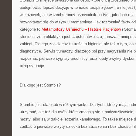
Stombis to miejsce stworzone dla osób, które chcą zrozumieć prof
podejmować lepsze decyzje w temacie terapii zębów. To nie jest t
wskazówek, ale wszechstronny przewodnik po tym, jak dbać o jam
przygotować się do wizyty u stomatologa i jak rozróżniać fakty o
kategorie to
Metamorfozy Uśmiechu – Historie Pacjentów
i Stoma
stoi idea, że profilaktyka jest często łatwiejsza, tańsza i mniej 
zabiegi. Dlatego znajdziesz tu treści o higienie, ale też o tym, co 
diagnostyce. Serwis tłumaczy, dlaczego ból przy nagryzaniu nie 
rozpoznać pierwsze sygnały próchnicy, oraz kiedy zwykły dyskom
pilną sytuację.
Dla kogo jest Stombis?
Stombis jest dla osób w różnym wieku. Dla tych, którzy mają ładn
utrzymać, ale też dla osób, które zmagają się z nadwrażliwością, 
mosty, albo są w trakcie leczenia kanałowego. To także miejsce d
zadbać o pierwsze wizyty dziecka bez straszenia i bez chaosu in