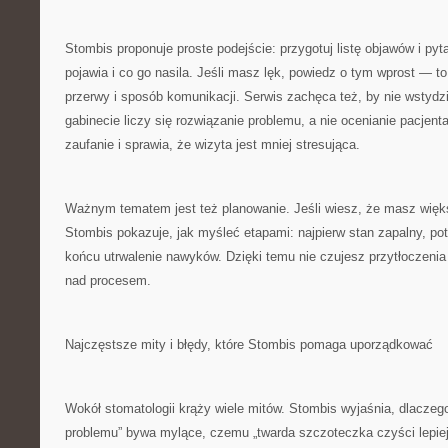
Stombis proponuje proste podejście: przygotuj listę objawów i pyta
pojawia i co go nasila. Jeśli masz lęk, powiedz o tym wprost — 
przerwy i sposób komunikacji. Serwis zachęca też, by nie wstydz
gabinecie liczy się rozwiązanie problemu, a nie ocenianie pacjent
zaufanie i sprawia, że wizyta jest mniej stresująca.
Ważnym tematem jest też planowanie. Jeśli wiesz, że masz więks
Stombis pokazuje, jak myśleć etapami: najpierw stan zapalny, po
końcu utrwalenie nawyków. Dzięki temu nie czujesz przytłoczenia i
nad procesem.
Najczęstsze mity i błędy, które Stombis pomaga uporządkować
Wokół stomatologii krąży wiele mitów. Stombis wyjaśnia, dlaczego 
problemu” bywa mylące, czemu „twarda szczoteczka czyści lepiej