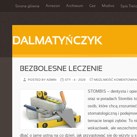
Amazon
Archiwum
Gaz
Modivo
Strona główna
Spis Treśc
DALMATYŃCZYK
BEZBOLESNE LECZENIE
POSTED BY ADMIN
STY - 4 - 2026
MOŻLIWOŚĆ KOMENTOWAN
STOMBIS – dentysta i opie
oraz w poradach Stombis to
osób, które chcą zrozumieć 
stomatologiczną i podejmo
temacie terapii zębów. To ni
wskazówek, ale wszechstro
dbać o jamę ustną na co dzień, jak przygotować się do wizyty u s