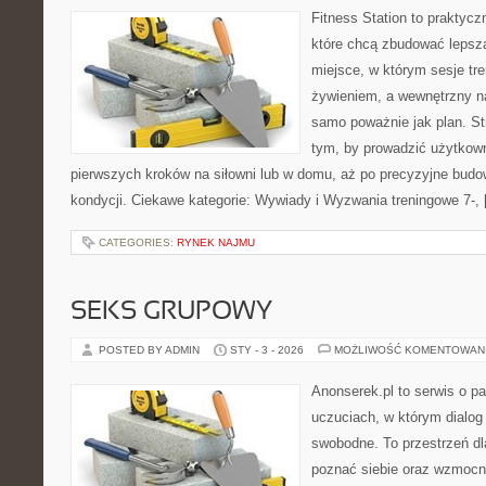
Fitness Station to praktycz
które chcą zbudować lepsz
miejsce, w którym sesje tr
żywieniem, a wewnętrzny na
samo poważnie jak plan. St
tym, by prowadzić użytkown
pierwszych kroków na siłowni lub w domu, aż po precyzyjne budo
kondycji. Ciekawe kategorie: Wywiady i Wyzwania treningowe 7-,
CATEGORIES:
RYNEK NAJMU
SEKS GRUPOWY
POSTED BY ADMIN
STY - 3 - 2026
MOŻLIWOŚĆ KOMENTOWAN
Anonserek.pl to serwis o pa
uczuciach, w którym dialog
swobodne. To przestrzeń dla
poznać siebie oraz wzmocni