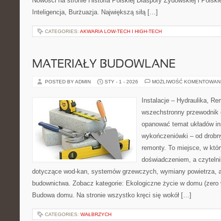
Nowości na stronie Historia Polskiej Diaspory Żydowskiej i Polskie
Inteligencja, Burżuazja. Największą siłą […]
CATEGORIES:
AKWARIA LOW-TECH I HIGH-TECH
MATERIAŁY BUDOWLANE
POSTED BY ADMIN
STY - 1 - 2026
MOŻLIWOŚĆ KOMENTOWAN
Instalacje – Hydraulika, R
wszechstronny przewodnik d
opanować temat układów in
wykończeniówki – od drob
remonty. To miejsce, w któ
doświadczeniem, a czytelni
dotyczące wod-kan, systemów grzewczych, wymiany powietrza, a
budownictwa. Zobacz kategorie: Ekologiczne życie w domu (zero w
Budowa domu. Na stronie wszystko kręci się wokół […]
CATEGORIES:
WAŁBRZYCH