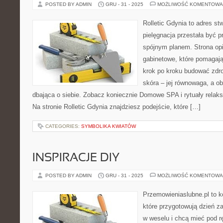
POSTED BY ADMIN
GRU - 31 - 2025
MOŻLIWOŚĆ KOMENTOWA
Rolletic Gdynia to adres s
pielęgnacja przestała być p
spójnym planem. Strona opi
gabinetowe, które pomagają
krok po kroku budować zdr
skóra – jej równowaga, a ob
dbająca o siebie. Zobacz koniecznie Domowe SPA i rytuały relaks
Na stronie Rolletic Gdynia znajdziesz podejście, które […]
CATEGORIES:
SYMBOLIKA KWIATÓW
INSPIRACJE DIY
POSTED BY ADMIN
GRU - 31 - 2025
MOŻLIWOŚĆ KOMENTOWA
Przemowieniaslubne.pl to k
które przygotowują dzień za
w weselu i chcą mieć pod r