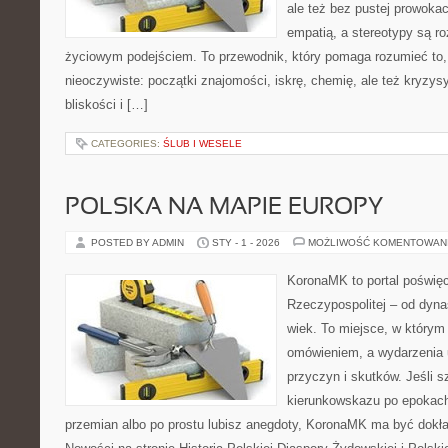
ale też bez pustej prowokacj
empatią, a stereotypy są r
życiowym podejściem. To przewodnik, który pomaga rozumieć to
nieoczywiste: początki znajomości, iskrę, chemię, ale też kryzys
bliskości i […]
CATEGORIES:
ŚLUB I WESELE
POLSKA NA MAPIE EUROPY
POSTED BY ADMIN
STY - 1 - 2026
MOŻLIWOŚĆ KOMENTOWAN
KoronaMK to portal poświę
Rzeczypospolitej – od dynas
wiek. To miejsce, w którym 
omówieniem, a wydarzenia u
przyczyn i skutków. Jeśli 
kierunkowskazu po epokach
przemian albo po prostu lubisz anegdoty, KoronaMK ma być dokła