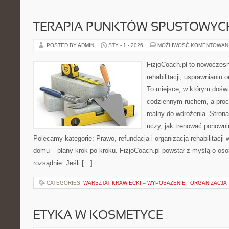
TERAPIA PUNKTÓW SPUSTOWYC
POSTED BY ADMIN
STY - 1 - 2026
MOŻLIWOŚĆ KOMENTOWAN
FizjoCoach.pl to nowoczes
rehabilitacji, usprawnianiu 
To miejsce, w którym doświ
codziennym ruchem, a proce
realny do wdrożenia. Stron
uczy, jak trenować ponown
Polecamy kategorie: Prawo, refundacja i organizacja rehabilitacji
domu – plany krok po kroku. FizjoCoach.pl powstał z myślą o oso
rozsądnie. Jeśli […]
CATEGORIES:
WARSZTAT KRAWIECKI – WYPOSAŻENIE I ORGANIZACJA
ETYKA W KOSMETYCE