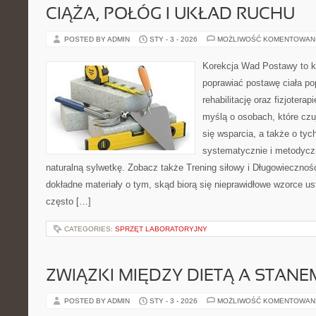
CIĄŻA, POŁÓG I UKŁAD RUCHU
POSTED BY ADMIN
STY - 3 - 2026
MOŻLIWOŚĆ KOMENTOWAN
Korekcja Wad Postawy to ko
poprawiać postawę ciała po
rehabilitację oraz fizjotera
myślą o osobach, które czu
się wsparcia, a także o tyc
systematycznie i metodycz
naturalną sylwetkę. Zobacz także Trening siłowy i Długowieczność
dokładne materiały o tym, skąd biorą się nieprawidłowe wzorce ust
często […]
CATEGORIES:
SPRZĘT LABORATORYJNY
ZWIĄZKI MIĘDZY DIETĄ A STAN
POSTED BY ADMIN
STY - 3 - 2026
MOŻLIWOŚĆ KOMENTOWAN