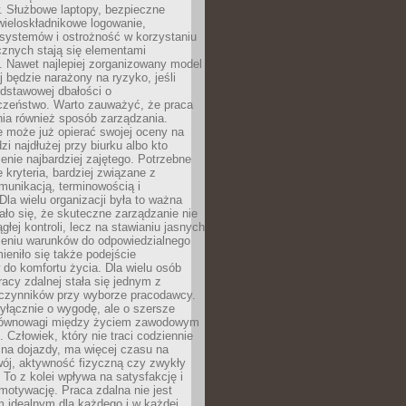
. Służbowe laptopy, bezpieczne
wieloskładnikowe logowanie,
 systemów i ostrożność w korzystaniu
icznych stają się elementami
. Nawet najlepiej zorganizowany model
j będzie narażony na ryzyko, jeśli
dstawowej dbałości o
czeństwo. Warto zauważyć, że praca
ia również sposób zarządzania.
e może już opierać swojej oceny na
zi najdłużej przy biurku albo kto
enie najbardziej zajętego. Potrzebne
e kryteria, bardziej związane z
munikacją, terminowością i
Dla wielu organizacji była to ważna
ało się, że skuteczne zarządzanie nie
głej kontroli, lecz na stawianiu jasnych
rzeniu warunków do odpowiedzialnego
mieniło się także podejście
do komfortu życia. Dla wielu osób
acy zdalnej stała się jednym z
czynników przy wyborze pracodawcy.
yłącznie o wygodę, ale o szersze
równowagi między życiem zawodowym
 Człowiek, który nie traci codziennie
 na dojazdy, ma więcej czasu na
wój, aktywność fizyczną czy zwykły
To z kolei wpływa na satysfakcję i
motywację. Praca zdalna nie jest
 idealnym dla każdego i w każdej