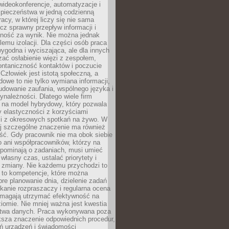
ideokonferencje, automatyzacje i
pieczeństwa w jedną codzienną
racy, w której liczy się nie sama
cz sprawny przepływ informacji i
lność za wynik. Nie można jednak
lemu izolacji. Dla części osób praca
wygodna i wyciszająca, ale dla innych
ać osłabienie więzi z zespołem,
ontaniczność kontaktów i poczucie
Człowiek jest istotą społeczną, a
dowe to nie tylko wymiana informacji,
udowanie zaufania, wspólnego języka i
ynależności. Dlatego wiele firm
 na model hybrydowy, który pozwala
y elastyczności z korzyściami
i z okresowych spotkań na żywo. W
ej szczególne znaczenie ma również
ść. Gdy pracownik nie ma obok siebie
 ani współpracowników, którzy na
ypominają o zadaniach, musi umieć
własny czas, ustalać priorytety i
 zmiany. Nie każdemu przychodzi to
ą to kompetencje, które można
bre planowanie dnia, dzielenie zadań
ikanie rozpraszaczy i regularna ocena
magają utrzymać efektywność na
omie. Nie mniej ważna jest kwestia
twa danych. Praca wykonywana poza
ksza znaczenie odpowiednich procedur,
ń urządzeń i świadomości