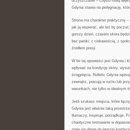
oczyszczanie – często robią więks
Gdynia stawia na pielęgnację, któr
Strona ma charakter praktyczny – d
jak ją wspierać, ale też by poczuć
gorszy dzień, czasem skóra będzie
bez paniki: z ciekawością, z spok
źródłem presji.
W tle tej opowieści jest Gdynia i
wpływać na kondycję skóry, wysu
ściągnięcia. Rolletic Gdynia wpisu
zewnątrz, pracują w ruchu lub przy
warunkach, nie tylko w idealnym świ
Jeśli szukasz miejsca, które łącz
Gdynia jest właśnie taką przestrze
tłumaczy, inspiruje, porządkuje.
chaotyczne testowanie w dopasowan
staje się drogą do lepszej kondycji