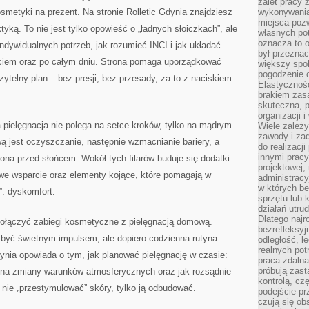
zalet pracy 
smetyki na prezent. Na stronie Rolletic Gdynia znajdziesz
wykonywania
miejsca pozw
tyką. To nie jest tylko opowieść o „ładnych słoiczkach”, ale
własnych po
oznacza to 
indywidualnych potrzeb, jak rozumieć INCI i jak układać
był przezna
ściem oraz po całym dniu. Strona pomaga uporządkować
większy spok
pogodzenie 
zytelny plan – bez presji, bez przesady, za to z naciskiem
Elastyczność
brakiem zasa
skuteczna, p
organizacji 
a pielęgnacja nie polega na setce kroków, tylko na mądrym
Wiele zależ
zawody i zad
ą jest oczyszczanie, następnie wzmacnianie bariery, a
do realizacj
innymi pracy
łona przed słońcem. Wokół tych filarów buduje się dodatki:
projektowej,
owe wsparcie oraz elementy kojące, które pomagają w
administracy
w których be
: dyskomfort.
sprzętu lub 
działań utru
Dlatego najr
połączyć zabiegi kosmetyczne z pielęgnacją domową.
bezrefleksy
 być świetnym impulsem, ale dopiero codzienna rutyna
odległość, 
realnych pot
dynia opowiada o tym, jak planować pielęgnację w czasie:
praca zdalna
próbują zas
ć na zmiany warunków atmosferycznych oraz jak rozsądnie
kontrolą, cz
nie „przestymulować” skóry, tylko ją odbudować.
podejście pr
czują się ob