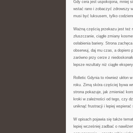
Gdy cera jest uspokojona, mniej si
wstać rano i zobaczyć zdrowszy wy
musi być luksusem, tylko codzien
Ważną częścią przekazu jest też r
złuszczanie, ciągłe zmiany kosmet
osłabienia bariery. Strona zachęc
obserwuj, daj mu czas, a dopiero 
zarówno przy cerze z niedoskonałoś
lepsze rezultaty niż ciągłe eksper
Rolletic Gdynia to również ukłon w
roku. Zimą skóra częściej bywa wr
strona pokazuje, jak zmieniać kons
kroki w zależności od tego, czy d
uniknąć frustracji i lepiej wspier
W opisach pojawia się także temat
lepiej wcześniej zadbać o nawilżen