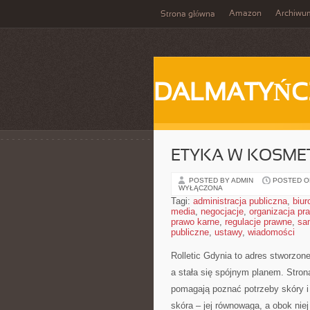
Amazon
Archiwu
Strona główna
DALMATYŃC
ETYKA W KOSME
POSTED BY ADMIN
POSTED ON
WYŁĄCZONA
Tagi:
administracja publiczna
,
biur
media
,
negocjacje
,
organizacja pr
prawo karne
,
regulacje prawne
,
sa
publiczne
,
ustawy
,
wiadomości
Rolletic Gdynia to adres stworzon
a stała się spójnym planem. Stron
pomagają poznać potrzeby skóry i
skóra – jej równowaga, a obok nie