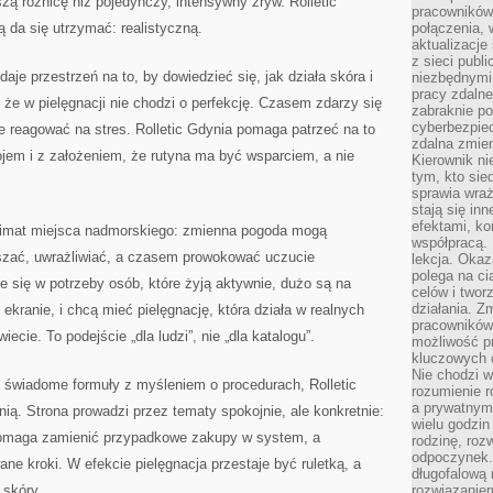
zą różnicę niż pojedynczy, intensywny zryw. Rolletic
pracowników
ą da się utrzymać: realistyczną.
połączenia, 
aktualizacje
z sieci publ
aje przestrzeń na to, by dowiedzieć się, jak działa skóra i
niezbędnymi
pracy zdalne
, że w pielęgnacji nie chodzi o perfekcję. Czasem zdarzy się
zabraknie po
cyberbezpie
 reagować na stres. Rolletic Gdynia pomaga patrzeć na to
zdalna zmien
ojem i z założeniem, że rutyna ma być wsparciem, a nie
Kierownik ni
tym, kto sied
sprawia wraż
stają się inn
efektami, ko
 klimat miejsca nadmorskiego: zmienna pogoda mogą
współpracą. 
szać, uwrażliwiać, a czasem prowokować uczucie
lekcja. Okaz
polega na cią
je się w potrzeby osób, które żyją aktywnie, dużo są na
celów i two
działania. Z
 ekranie, i chcą mieć pielęgnację, która działa w realnych
pracowników 
ecie. To podejście „dla ludzi”, nie „dla katalogu”.
możliwość pr
kluczowych 
Nie chodzi w
y świadome formuły z myśleniem o procedurach, Rolletic
rozumienie 
a prywatnym.
nią. Strona prowadzi przez tematy spokojnie, ale konkretnie:
wielu godzin
 Pomaga zamienić przypadkowe zakupy w system, a
rodzinę, roz
odpoczynek. 
e kroki. W efekcie pielęgnacja przestaje być ruletką, a
długofalową 
 skóry.
rozwiązaniem