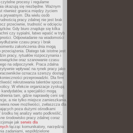
czytelne procesy i regularne
a okazują się niezbędne. Ważnym
st również granica między życiem
 prywatnym. Dla wielu osób
rudnością pracy zdalnej nie jest brak
lecz przeciwnie, trudność w odcięciu
ązków. Gdy biuro znajduje się kilka
chni czy sypialni, łatwo wpaść w tryb
tępności. Odpowiadanie na wiadomości
ydłużanie czasu pracy i brak
omentu zakończenia dnia mogą
 przeciążenia. Dlatego tak istotne jest
dzin pracy, rytuałów rozpoczynania i
bowiązków oraz szanowanie czasu
ego na odpoczynek. Praca zdalna
zytywnie wpływać na rynek pracy jako
 pracowników oznacza szerszy dostęp
 konieczności przeprowadzki. Dla firm
liwość rekrutowania talentów spoza
okolicy. W efekcie organizacje zyskują
 kandydatów, a specjaliści mogą
dnienia tam, gdzie naprawdę ceni się
cje, a nie tylko miejsce zamieszkania.
twiera nowe możliwości, zwłaszcza dla
ających poza dużymi ośrodkami
 środku tej analizy warto podkreślić,
ne środowisko pracy zdalnej coraz
kcjonuje jak
serwis dla
nych
łącząc komunikatory, narzędzia
ia zadaniami, współdzielone