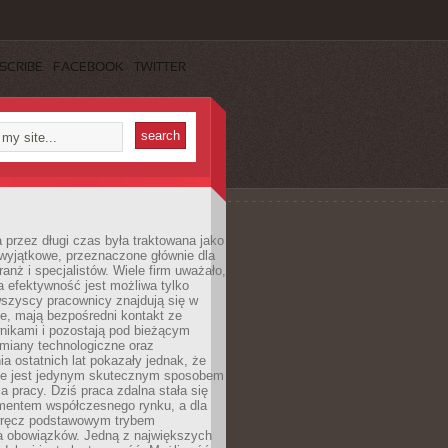
SCRIBE
FACEBOOK
TWITTER
 przez długi czas była traktowana jako
wyjątkowe, przeznaczone głównie dla
anż i specjalistów. Wiele firm uważało,
 efektywność jest możliwa tylko
wszyscy pracownicy znajdują się w
e, mają bezpośredni kontakt ze
nikami i pozostają pod bieżącym
miany technologiczne oraz
a ostatnich lat pokazały jednak, że
nie jest jedynym skutecznym sposobem
a pracy. Dziś praca zdalna stała się
entem współczesnego rynku, a dla
wręcz podstawowym trybem
 obowiązków. Jedną z największych