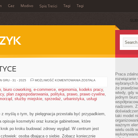
m
Gaz
Modivo
Tagi
Tagi
Spis Treści
SUB
ZYK
TYCE
Praca zdalna
rozwiązanie 
ETYKA
 GRU - 31 - 2025
MOŻLIWOŚĆ KOMENTOWANIA
ZOSTAŁA
wybranych br
W
KOSMETYCE
że prawdziwa
o
,
biuro coworking
,
e-commerce
,
ergonomia
,
kodeks pracy
,
wtedy, gdy 
acy
,
plan zagospodarowania
,
polityka
,
prawo
,
prawo cywilne
,
jednym biurz
morząd
,
służby miejskie
,
sprzedaż
,
urbanistyka
,
usługi
współpracow
nadzorem. Z
doświadczeni
e z myślą o tym, by pielęgnacja przestała być przypadkiem,
taki model 
organizowani
a opisuje kosmetyki oraz kuracje gabinetowe, które
ważnym elem
 krok po kroku budować zdrowy wygląd. W centrum jest
wielu osób 
wykonywania
j człowiek: osoba dbająca o siebie. Zobacz koniecznie