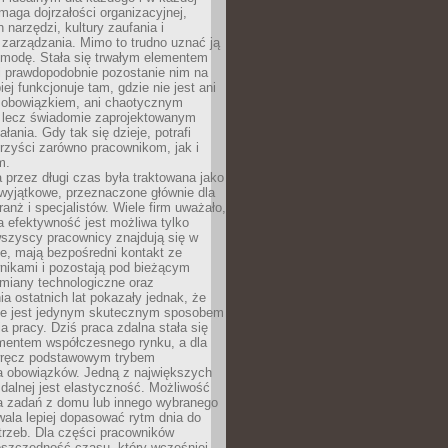
maga dojrzałości organizacyjnej,
 narzędzi, kultury zaufania i
zarządzania. Mimo to trudno uznać ją
 modę. Stała się trwałym elementem
i prawdopodobnie pozostanie nim na
iej funkcjonuje tam, gdzie nie jest ani
obowiązkiem, ani chaotycznym
, lecz świadomie zaprojektowanym
łania. Gdy tak się dzieje, potrafi
rzyści zarówno pracownikom, jak i
m.
 przez długi czas była traktowana jako
wyjątkowe, przeznaczone głównie dla
anż i specjalistów. Wiele firm uważało,
 efektywność jest możliwa tylko
wszyscy pracownicy znajdują się w
e, mają bezpośredni kontakt ze
nikami i pozostają pod bieżącym
miany technologiczne oraz
a ostatnich lat pokazały jednak, że
nie jest jedynym skutecznym sposobem
a pracy. Dziś praca zdalna stała się
entem współczesnego rynku, a dla
wręcz podstawowym trybem
 obowiązków. Jedną z największych
zdalnej jest elastyczność. Możliwość
 zadań z domu lub innego wybranego
ala lepiej dopasować rytm dnia do
trzeb. Dla części pracowników
oszczędność czasu, który wcześniej