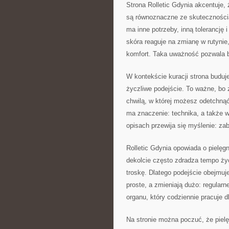
Strona Rolletic Gdynia akcentuje, 
są równoznaczne ze skutecznością.
ma inne potrzeby, inną tolerancję i
skóra reaguje na zmianę w rutynie,
komfort. Taka uważność pozwala b
W kontekście kuracji strona buduje
życzliwe podejście. To ważne, bo 
chwilą, w której możesz odetchnąć
ma znaczenie: technika, a także w
opisach przewija się myślenie: za
Rolletic Gdynia opowiada o pielęgn
dekolcie często zdradza tempo życ
troskę. Dlatego podejście obejmuje
proste, a zmieniają dużo: regular
organu, który codziennie pracuje d
Na stronie można poczuć, że pielęg