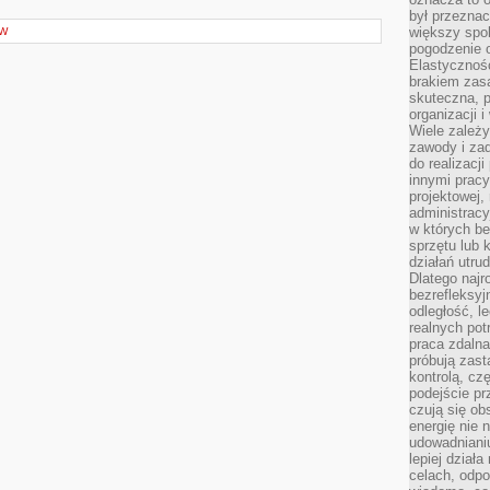
był przezna
większy spok
ÓW
pogodzenie 
Elastyczność
brakiem zasa
skuteczna, p
organizacji 
Wiele zależ
zawody i zad
do realizacj
innymi pracy
projektowej,
administracy
w których be
sprzętu lub 
działań utru
Dlatego najr
bezrefleksy
odległość, 
realnych pot
praca zdalna
próbują zas
kontrolą, cz
podejście pr
czują się ob
energię nie n
udowadniani
lepiej dział
celach, odpo