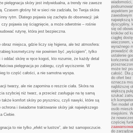
wiadomości, 
że pielęgnacja skóry jest indywidualna, a trendy nie zawsze
podsumowani
 Czasem głośny hit w sieci nie zadziała, bo Twoja skóra
aspektem je
zawodowym a
 inny rytm. Dlatego pojawia się zachęta do obserwacji: jak
największą t
 czy pojawia się ściągnięcie, a może odwrotnie – rośnie
dyscypliny, 
się od obowi
udować rutynę, która jest bezpieczna.
kroków od ku
ciągłej dos
wieczorem, w
 obraz miejsca, gdzie liczy się higiena, ale też atmosfera:
wyraźnego m
prowadzić do
zabieg kosmetyczny nie powinien być „wyścigiem”, tylko
ustalenie go
 i oddać skórę w ręce kogoś, kto rozumie, że każdy detal
kończenia o
przeznaczon
łaściwa pielęgnacja po zabiegu, czyli wyciszenie. W
może też po
bieg to część całości, a nie samotna wyspa.
całość. Dla
do ofert bez
oznacza moż
acji twarzy, ale nie zapomina o reszcie ciała. Skóra na
najbliższej 
większą pulę
ia szybciej niż twarz, a przecież zasługuje na tę samą
szukać zatru
ich kompeten
 także komfort skóry po prysznicu, czyli nawyki, które są
Ten model o
ne ochrona i świadome traktowanie skóry jak największego
osób mieszk
miejskimi. W
la Ciebie.
że nowoczes
częściej fun
zaawansowa
nacja to nie tylko „efekt w lustrze”, ale też samopoczucie.
do zarządzan