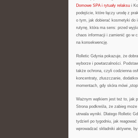
Domowe SPA i rytuały relaksu
i Ko
podejście, które łączy urodę z prak
o tym, jak dobierać kosmetyki do 
rutynę, która ma sens: przed wyj
chaos informacji i zamienić go w c
na konsekwencję.
Rolletic Gdynia pokazuje, że dobr
wyborze i powtarzalności. Podstaw
także ochrona, czyli codzienna os
koncentraty, złuszczanie, dodatk
momentach, gdy skóra mówi „stop”
Ważnym wątkiem jest też to, jak 
Strona podkreśla, że zabieg może
utrwala wyniki. Dlatego Rolletic G
tydzień po tygodniu, jak reagowa
wprowadzać składniki aktywne, by 