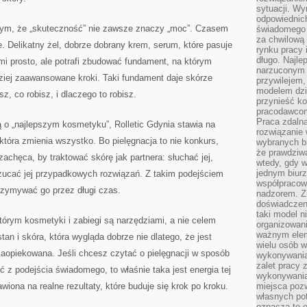
sytuacji. Wy
odpowiednich
 tym, że „skuteczność” nie zawsze znaczy „moc”. Czasem
świadomego 
za chwilową
e. Delikatny żel, dobrze dobrany krem, serum, które pasuje
rynku pracy 
długo. Najlep
mi prosto, ale potrafi zbudować fundament, na którym
narzuconym 
dziej zaawansowane kroki. Taki fundament daje skórze
przywilejem
modelem dzia
z, co robisz, i dlaczego to robisz.
przynieść ko
pracodawco
Praca zdalna
 o „najlepszym kosmetyku”, Rolletic Gdynia stawia na
rozwiązanie 
, która zmienia wszystko. Bo pielęgnacja to nie konkurs,
wybranych br
że prawdziwa
zachęca, by traktować skórę jak partnera: słuchać jej,
wtedy, gdy 
jednym biurz
rzucać jej przypadkowych rozwiązań. Z takim podejściem
współpracow
trzymywać go przez długi czas.
nadzorem. Z
doświadczeni
taki model 
którym kosmetyki i zabiegi są narzędziami, a nie celem
organizowani
ważnym elem
an i skóra, która wygląda dobrze nie dlatego, że jest
wielu osób 
t zaopiekowana. Jeśli chcesz czytać o pielęgnacji w sposób
wykonywania
zalet pracy 
ć z podejścia świadomego, to właśnie taka jest energia tej
wykonywania
wiona na realne rezultaty, które buduje się krok po kroku.
miejsca pozw
własnych po
oznacza to 