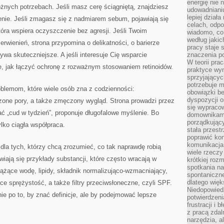
energię nie n
różnych potrzebach. Jeśli masz cerę ściągniętą, znajdziesz
udowadniani
lepiej dział
enie. Jeśli zmagasz się z nadmiarem sebum, pojawiają się
celach, odpo
óra wspiera oczyszczenie bez agresji. Jeśli Twoim
wiadomo, co 
według jaki
rwienień, strona przypomina o delikatności, o barierze
pracy staje s
bywa skuteczniejsze. A jeśli interesuje Cię wsparcie
znaczenia p
W teorii pra
je, jak łączyć ochronę z rozważnym stosowaniem retinoidów.
praktyce wy
sprzyjający
potrzebuje 
oblemom, które wiele osób zna z codzienności:
obowiązki be
dyspozycji o
rzone pory, a także zmęczony wygląd. Strona prowadzi przez
się wypracow
ć „cud w tydzień”, proponuje długofalowe myślenie. Bo
domownikami
porządkujący
ylko ciągła współpraca.
stała przest
poprawić ko
komunikacja
a dla tych, którzy chcą zrozumieć, co tak naprawdę robią
wiele rzecz
iają się przykłady substancji, które często wracają w
krótkiej roz
spotkania n
iążące wodę, lipidy, składnik normalizująco-wzmacniający,
spontaniczne
dlatego więk
ce sprężystość, a także filtry przeciwsłoneczne, czyli SPF.
Niedopowiedz
e po to, by znać definicje, ale by podejmować lepsze
potwierdzen
frustracji i 
z pracą zdal
narzędzia, a