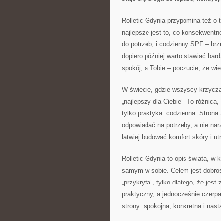
Rolletic Gdynia przypomina też o
najlepsze jest to, co konsekwentn
do potrzeb, i codzienny SPF – brz
dopiero później warto stawiać bar
spokój, a Tobie – poczucie, że wies
W świecie, gdzie wszyscy krzyczą
„najlepszy dla Ciebie”. To różnica
tylko praktyka: codzienna. Strona 
odpowiadać na potrzeby, a nie na
łatwiej budować komfort skóry i u
Rolletic Gdynia to opis świata, w 
samym w sobie. Celem jest dobrost
„przykryta”, tylko dlatego, że jes
praktyczny, a jednocześnie czerpa
strony: spokojna, konkretna i nasta