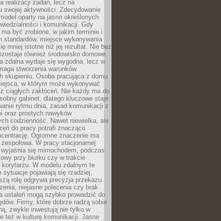
a realizacji zadań, lecz na
u swojej aktywności. Zdecydowanie
a model oparty na jasno określonych
wiedzialności i komunikacji. Gdy
ma być zrobione, w jakim terminie i
ch standardów, miejsce wykonywania
ię mniej istotne niż jej rezultat. Nie bez
ozostaje również środowisko domowe.
ca zdalna wydaje się wygodna, lecz w
maga stworzenia warunków
ch skupieniu. Osoba pracująca z domu
miejsca, w którym może wykonywać
z ciągłych zakłóceń. Nie każdy ma do
sobny gabinet, dlatego kluczowe staje
anie rytmu dnia, zasad komunikacji z
 oraz prostych nawyków
ch codzienność. Nawet niewielka, ale
rzeń do pracy potrafi znacząco
ncentrację. Ogromne znaczenie ma
 zespołowa. W pracy stacjonarnej
y wyjaśnia się mimochodem, podczas
mowy przy biurku czy w trakcie
a korytarzu. W modelu zdalnym te
 sytuacje pojawiają się rzadziej,
szą rolę odgrywa precyzja przekazu.
enia, niejasne polecenia czy brak
ia ustaleń mogą szybko prowadzić do
błędów. Firmy, które dobrze radzą sobie
ną, zwykle inwestują nie tylko w
le też w kulturę komunikacji. Jasne