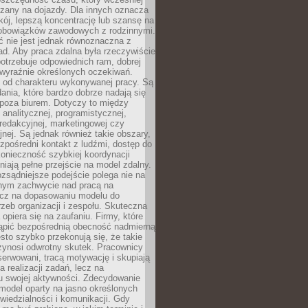
czany na dojazdy. Dla innych oznacza
ój, lepszą koncentrację lub szansę na
obowiązków zawodowych z rodzinnymi.
 nie jest jednak równoznaczna z
d. Aby praca zdalna była rzeczywiście
otrzebuje odpowiednich ram, dobrej
i wyraźnie określonych oczekiwań.
y od charakteru wykonywanej pracy. Są
ania, które bardzo dobrze nadają się
i poza biurem. Dotyczy to między
 analitycznej, programistycznej,
 redakcyjnej, marketingowej czy
jnej. Są jednak również takie obszary,
zpośredni kontakt z ludźmi, dostęp do
konieczność szybkiej koordynacji
dniają pełne przejście na model zdalny.
ozsądniejsze podejście polega nie na
jnym zachwycie nad pracą na
lecz na dopasowaniu modelu do
rzeb organizacji i zespołu. Skuteczna
 opiera się na zaufaniu. Firmy, które
tąpić bezpośrednią obecność nadmierną
ęsto szybko przekonują się, że takie
zynosi odwrotny skutek. Pracownicy
serwowani, tracą motywację i skupiają
a realizacji zadań, lecz na
u swojej aktywności. Zdecydowanie
a model oparty na jasno określonych
wiedzialności i komunikacji. Gdy