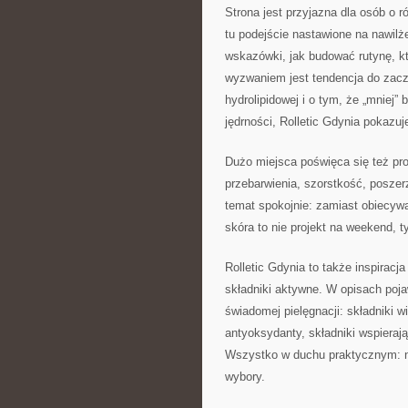
Strona jest przyjazna dla osób o 
tu podejście nastawione na nawilż
wskazówki, jak budować rutynę, kt
wyzwaniem jest tendencja do zacze
hydrolipidowej i o tym, że „mniej” 
jędrności, Rolletic Gdynia pokazu
Dużo miejsca poświęca się też pr
przebarwienia, szorstkość, posze
temat spokojnie: zamiast obiecywa
skóra to nie projekt na weekend, t
Rolletic Gdynia to także inspiracj
składniki aktywne. W opisach pojaw
świadomej pielęgnacji: składniki w
antyoksydanty, składniki wspierają
Wszystko w duchu praktycznym: ni
wybory.