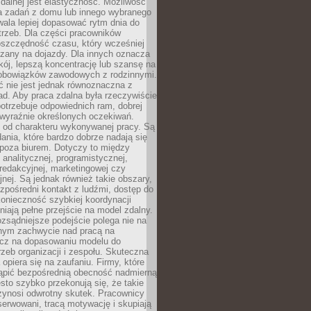
zdalnej jest elastyczność. Możliwość
 zadań z domu lub innego wybranego
ala lepiej dopasować rytm dnia do
trzeb. Dla części pracowników
oszczędność czasu, który wcześniej
czany na dojazdy. Dla innych oznacza
ój, lepszą koncentrację lub szansę na
obowiązków zawodowych z rodzinnymi.
 nie jest jednak równoznaczna z
d. Aby praca zdalna była rzeczywiście
otrzebuje odpowiednich ram, dobrej
i wyraźnie określonych oczekiwań.
y od charakteru wykonywanej pracy. Są
ania, które bardzo dobrze nadają się
i poza biurem. Dotyczy to między
 analitycznej, programistycznej,
 redakcyjnej, marketingowej czy
jnej. Są jednak również takie obszary,
zpośredni kontakt z ludźmi, dostęp do
konieczność szybkiej koordynacji
dniają pełne przejście na model zdalny.
ozsądniejsze podejście polega nie na
jnym zachwycie nad pracą na
lecz na dopasowaniu modelu do
rzeb organizacji i zespołu. Skuteczna
 opiera się na zaufaniu. Firmy, które
tąpić bezpośrednią obecność nadmierną
ęsto szybko przekonują się, że takie
zynosi odwrotny skutek. Pracownicy
serwowani, tracą motywację i skupiają