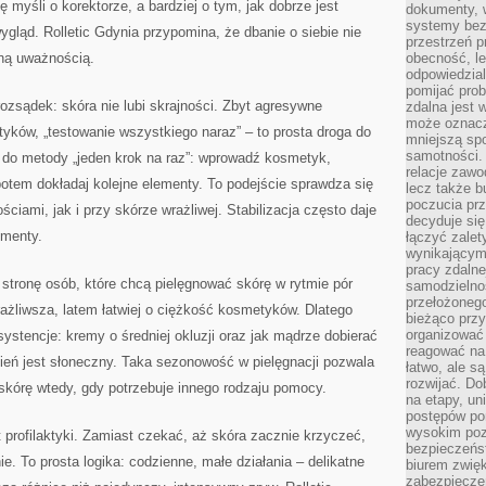
ę myśli o korektorze, a bardziej o tym, jak dobrze jest
dokumenty, w
systemy bez
gląd. Rolletic Gdynia przypomina, że dbanie o siebie nie
przestrzeń p
ną uważnością.
obecność, le
odpowiedzia
pomijać prob
ozsądek: skóra nie lubi skrajności. Zbyt agresywne
zdalna jest 
może oznacz
yków, „testowanie wszystkiego naraz” – to prosta droga do
mniejszą sp
samotności. 
a do metody „jeden krok na raz”: wprowadź kosmetyk,
relacje zawo
potem dokładaj kolejne elementy. To podejście sprawdza się
lecz także b
poczucia prz
ciami, jak i przy skórze wrażliwej. Stabilizacja często daje
decyduje się
ymenty.
łączyć zalet
wynikającym
pracy zdaln
 stronę osób, które chcą pielęgnować skórę w rytmie pór
samodzielno
przełożonego
ażliwsza, latem łatwiej o ciężkość kosmetyków. Dlatego
bieżąco prz
organizować 
ystencje: kremy o średniej okluzji oraz jak mądrze dobierać
reagować na
zień jest słoneczny. Taka sezonowość w pielęgnacji pozwala
łatwo, ale s
rozwijać. Do
ać skórę wtedy, gdy potrzebuje innego rodzaju pomocy.
na etapy, un
postępów po
wysokim pozi
 profilaktyki. Zamiast czekać, aż skóra zacznie krzyczeć,
bezpieczeńs
ie. To prosta logika: codzienne, małe działania – delikatne
biurem zwię
zabezpiecze