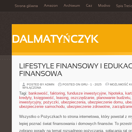
Amazon
Archiwum
Gaz
Modivo
Strona główna
Spis Treśc
DALMATYŃCZYK
LIFESTYLE FINANSOWY I EDUKA
FINANSOWA
POSTED BY ADMIN
POSTED ON GRU - 1 - 2025
MOŻLIWOŚĆ 
WYŁĄCZONA
Tagi:
bankowość
,
faktoring
,
fundusze inwestycyjne
,
hipoteka
,
kar
kredyty
,
księgowość
,
leasing
,
oszczędzanie
,
planowanie budżetu
inwestycyjny
,
pożyczki
,
ubezpieczenia
,
ubezpieczenie domu
,
ube
ubezpieczenie samochodu
,
ubezpieczenie zdrowotne
,
zarządzani
Wszystko o Pożyczkach to strona internetowa, który powstał z my
lepiej poznać świat finansowania i domowych finansów. To przest
zebrano porady na temat rozsądnego pożyczania, spłacania rat o