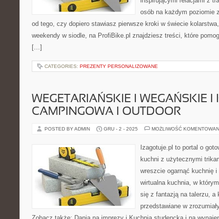
inspirującymi relacjami z t
osób na każdym poziomie z
od tego, czy dopiero stawiasz pierwsze kroki w świecie kolarstwa
weekendy w siodle, na ProfiBike.pl znajdziesz treści, które pomo
[…]
CATEGORIES:
PREZENTY PERSONALIZOWANE
WEGETARIAŃSKIE I WEGAŃSKIE I
CAMPINGOWA I OUTDOOR
POSTED BY ADMIN
GRU - 2 - 2025
MOŻLIWOŚĆ KOMENTOWAN
Izagotuje.pl to portal o got
kuchni z użytecznymi trikam
wreszcie ogarnąć kuchnię 
wirtualna kuchnia, w który
się z fantazją na talerzu, a
przedstawiane w zrozumiał
Zobacz także: Dania na imprezy i Kuchnia studencka i na wynajem