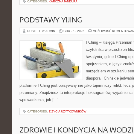
CATEGORIES:
KARCZMAJANDURA
PODSTAWY YIJING
POSTED BY ADMIN
GRU - 6 - 2025
MOŻLIWOŚĆ KOMENTOWAN
I Ching – Księga Przemian 
czytelnika w przestrzeń filo
świątynia, gdzie I Ching sp
spojrzeniem, a język znakó
narzędziem w szukaniu se
diaspora i Chińskie jedwabie
platformie I Ching jest opisywany nie jako tajemniczy relikt, lecz
przemiany. Znajdziesz tu interpretacje heksagramów, wyjaśnienia
wprowadzenia, jak […]
CATEGORIES:
Z ŻYCIA UŻYTKOWNIKÓW
ZDROWIE I KONDYCJA NA WODZI