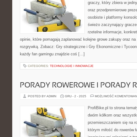
graczy, który zbiera w jedn
oraz przedpremierowe preze
osobiste i platformy konsol
świeżo zaczynający gracze 
rzetelne informacje, konkr
opinie, które pomagają zaplanować kolejne growe zakupy oraz na 
rozgrywką. Zobacz: Gry strategiczne i Gry Ekonomiczne i Tycoon.
każdy fan gamingu znajdzie coś […]
CATEGORIES:
TECHNOLOGIE I INNOWACJE
PORADY ROWEROWE I PORADY
POSTED BY ADMIN
GRU - 2 - 2025
MOŻLIWOŚĆ KOMENTOWAN
ProfiBike.pl to strona tem
dwóm kółkom oraz wszystki
przemieszczaniem się na ro
którym miłość do rowerów łą