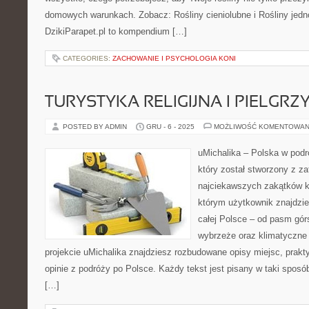
domowych warunkach. Zobacz: Rośliny cieniolubne i Rośliny jedn
DzikiParapet.pl to kompendium […]
CATEGORIES:
ZACHOWANIE I PSYCHOLOGIA KONI
TURYSTYKA RELIGIJNA I PIELG
POSTED BY ADMIN
GRU - 6 - 2025
MOŻLIWOŚĆ KOMENTOWAN
uMichalika – Polska w podr
który został stworzony z z
najciekawszych zakątków kr
którym użytkownik znajdzie
całej Polsce – od pasm gór
wybrzeże oraz klimatyczne 
projekcie uMichalika znajdziesz rozbudowane opisy miejsc, prakt
opinie z podróży po Polsce. Każdy tekst jest pisany w taki sposób
[…]