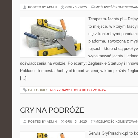
POSTED BY ADMIN
GRU - 5 - 2025
MOŻLIWOŚĆ KOMENTOWAN
Tempesta-Jachty.pl – Rejsy
to miejsce, w którym fascy
się z konkretnymi poradami 
platforma, stworzona z myś
rejsach, które chcą przeży
wynajmować jachty i jedno
doświadczenia na wodzie. Polecamy: Żeglarskie Startupy i Innow
Pokładu. Tempesta-Jachty.pl to port w sieci, w której każdy żeglar
[…]
CATEGORIES:
PRZYPRAWY I DODATKI DO POTRAW
GRY NA PODRÓŻE
POSTED BY ADMIN
GRU - 5 - 2025
MOŻLIWOŚĆ KOMENTOWAN
Serwis GryPoradnik.pl to k