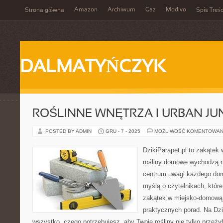
Amazon
Archiwum
Gaz
Modivo
Strona główna
Spis Treśc
DALMATYŃCZYK
ROŚLINNE WNĘTRZA I URBAN JU
POSTED BY ADMIN
GRU - 7 - 2025
MOŻLIWOŚĆ KOMENTOWAN
DzikiParapet.pl to zakątek 
rośliny domowe wychodzą na
centrum uwagi każdego dom
myślą o czytelnikach, któr
zakątek w miejsko-domową 
praktycznych porad. Na Dzi
wszystko, czego potrzebujesz, aby Twoje rośliny nie tylko przeżył