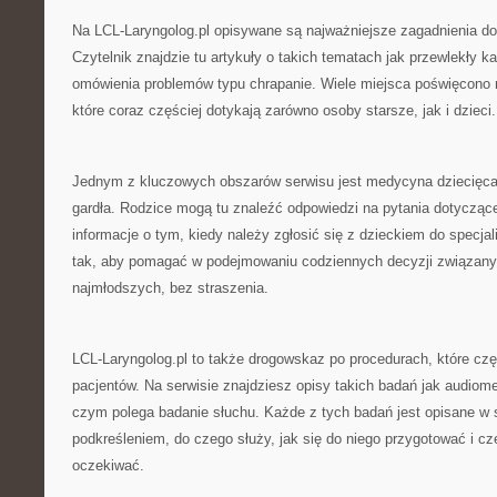
Na LCL-Laryngolog.pl opisywane są najważniejsze zagadnienia do
Czytelnik znajdzie tu artykuły o takich tematach jak przewlekły k
omówienia problemów typu chrapanie. Wiele miejsca poświęcono 
które coraz częściej dotykają zarówno osoby starsze, jak i dzieci.
Jednym z kluczowych obszarów serwisu jest medycyna dziecięca 
gardła. Rodzice mogą tu znaleźć odpowiedzi na pytania dotyczące
informacje o tym, kiedy należy zgłosić się z dzieckiem do specja
tak, aby pomagać w podejmowaniu codziennych decyzji związan
najmłodszych, bez straszenia.
LCL-Laryngolog.pl to także drogowskaz po procedurach, które czę
pacjentów. Na serwisie znajdziesz opisy takich badań jak audiome
czym polega badanie słuchu. Każde z tych badań jest opisane w 
podkreśleniem, do czego służy, jak się do niego przygotować i c
oczekiwać.