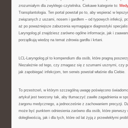
zrozumiałym dla zwykłego czytelnika. Ciekawe kategorie to:
Medy
Transplantologia. Ten portal powstał po to, aby wspierać w leps
związanych z uszami, nosem i gardłem – od typowych infekcji, pr
aż po poważniejsze zaburzenia wymagające diagnostyki specjalis
Laryngolog.pl znajdziesz zarówno ogólne informacje, jak i zaawan
porządkują wiedzę na temat zdrowia gardła i krtani.
LCL-Laryngolog.pl to kompendium dla osób, które pragną poszerz
Niezależnie od tego, czy zmagasz się z szumami usznymi, czy p
jak zapobiegać infekcjom, ten serwis powstał właśnie dla Ciebie.
To przestrzeń, w którym szczególną uwagę poświęcono świadomo
artykuł jest tworzony tak, aby tłumaczyć zawiłe zagadnienia w s
żargonu medycznego, a jednocześnie z zachowaniem precyzji. Dz
może być punktem odniesienia zarówno dla osób, które pierwszy r
dolegliwością, jak i dla tych, które od lat żyją z przewlekłymi pr