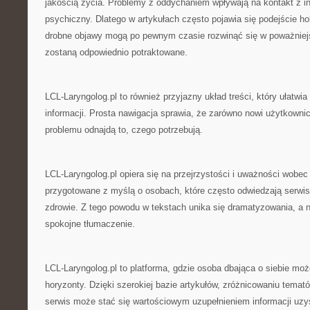
jakością życia. Problemy z oddychaniem wpływają na kontakt z i
psychiczny. Dlatego w artykułach często pojawia się podejście ho
drobne objawy mogą po pewnym czasie rozwinąć się w poważniejsz
zostaną odpowiednio potraktowane.
LCL-Laryngolog.pl to również przyjazny układ treści, który ułatwi
informacji. Prosta nawigacja sprawia, że zarówno nowi użytkownicy,
problemu odnajdą to, czego potrzebują.
LCL-Laryngolog.pl opiera się na przejrzystości i uważności wobec 
przygotowane z myślą o osobach, które często odwiedzają serwi
zdrowie. Z tego powodu w tekstach unika się dramatyzowania, a n
spokojne tłumaczenie.
LCL-Laryngolog.pl to platforma, gdzie osoba dbająca o siebie mo
horyzonty. Dzięki szerokiej bazie artykułów, zróżnicowaniu temat
serwis może stać się wartościowym uzupełnieniem informacji uzy