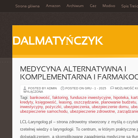
Amazon
Archiwum
Gaz
Modivo
Strona główna
Spis Treśc
DALMATYŃCZYK
MEDYCYNA ALTERNATYWNA I
KOMPLEMENTARNA I FARMAKO
POSTED BY ADMIN
POSTED ON GRU - 1 - 2025
MOŻLIWOŚĆ 
WYŁĄCZONA
Tagi:
bankowość
,
faktoring
,
fundusze inwestycyjne
,
hipoteka
,
kar
kredyty
,
księgowość
,
leasing
,
oszczędzanie
,
planowanie budżetu
inwestycyjny
,
pożyczki
,
ubezpieczenia
,
ubezpieczenie domu
,
ube
ubezpieczenie samochodu
,
ubezpieczenie zdrowotne
,
zarządzani
LCL-Laryngolog.pl – strona zdrowotny stworzony z myślą o czytel
rzetelnej wiedzy o laryngologii. To centrum, w którym praktyczne 
doświadczeniem, a skomplikowane zagadnienia medyczne są tłu