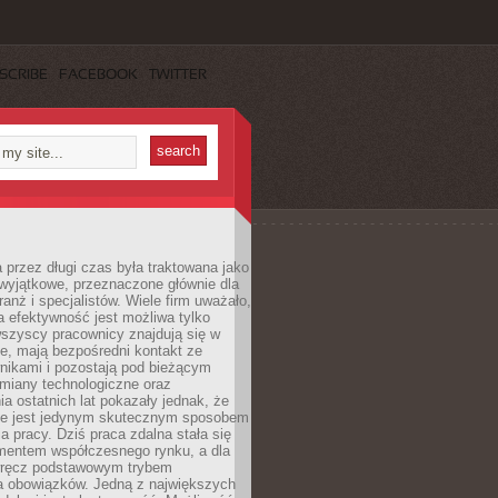
SCRIBE
FACEBOOK
TWITTER
 przez długi czas była traktowana jako
wyjątkowe, przeznaczone głównie dla
anż i specjalistów. Wiele firm uważało,
 efektywność jest możliwa tylko
wszyscy pracownicy znajdują się w
e, mają bezpośredni kontakt ze
nikami i pozostają pod bieżącym
miany technologiczne oraz
a ostatnich lat pokazały jednak, że
nie jest jedynym skutecznym sposobem
a pracy. Dziś praca zdalna stała się
entem współczesnego rynku, a dla
wręcz podstawowym trybem
 obowiązków. Jedną z największych