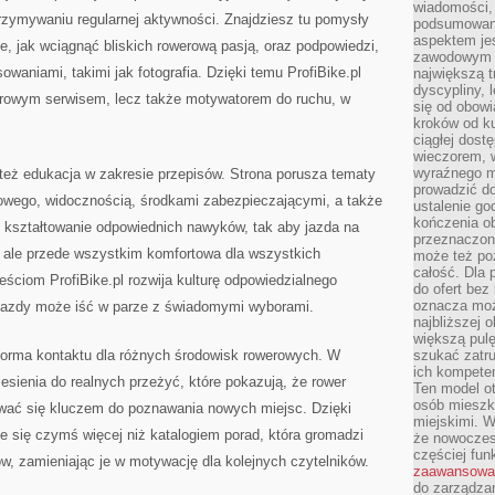
wiadomości, 
trzymywaniu regularnej aktywności. Znajdziesz tu pomysły
podsumowani
aspektem je
, jak wciągnąć bliskich rowerową pasją, oraz podpowiedzi,
zawodowym a
owaniami, takimi jak fotografia. Dzięki temu ProfiBike.pl
największą t
dyscypliny, 
owerowym serwisem, lecz także motywatorem do ruchu, w
się od obowi
kroków od ku
ciągłej dos
wieczorem, w
wyraźnego m
 też edukacja w zakresie przepisów. Strona porusza tematy
prowadzić do
owego, widocznością, środkami zabezpieczającymi, a także
ustalenie go
kończenia o
 kształtowanie odpowiednich nawyków, tak aby jazda na
przeznaczon
a, ale przede wszystkim komfortowa dla wszystkich
może też po
całość. Dla
eściom ProfiBike.pl rozwija kulturę odpowiedzialnego
do ofert bez
oznacza moż
z jazdy może iść w parze z świadomymi wyborami.
najbliższej 
większą pulę
atforma kontaktu dla różnych środowisk rowerowych. W
szukać zatru
ich kompeten
iesienia do realnych przeżyć, które pokazują, że rower
Ten model o
osób mieszk
tawać się kluczem do poznawania nowych miejsc. Dzięki
miejskimi. W
je się czymś więcej niż katalogiem porad, która gromadzi
że nowoczes
częściej fun
, zamieniając je w motywację dla kolejnych czytelników.
zaawansowa
do zarządzan