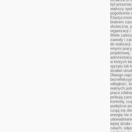
był przezna
większy spok
pogodzenie 
Elastyczność
brakiem zasa
skuteczna, p
organizacji 
Wiele zależ
zawody i zad
do realizacj
innymi pracy
projektowej,
administracy
w których be
sprzętu lub 
działań utru
Dlatego najr
bezrefleksy
odległość, 
realnych pot
praca zdalna
próbują zas
kontrolą, cz
podejście pr
czują się ob
energię nie n
udowadniani
lepiej dział
celach, odpo