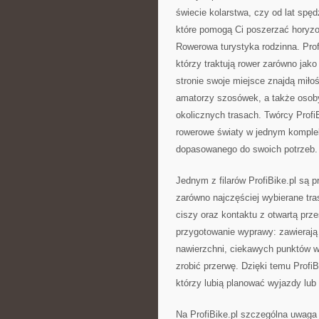
świecie kolarstwa, czy od lat spęd
które pomogą Ci poszerzać horyz
Rowerowa turystyka rodzinna. Prof
którzy traktują rower zarówno jako
stronie swoje miejsce znajdą miło
amatorzy szosówek, a także osoby,
okolicznych trasach. Twórcy ProfiB
rowerowe światy w jednym komple
dopasowanego do swoich potrzeb.
Jednym z filarów ProfiBike.pl są 
zarówno najczęściej wybierane tras
ciszy oraz kontaktu z otwartą prz
przygotowanie wyprawy: zawierają 
nawierzchni, ciekawych punktów w
zrobić przerwę. Dzięki temu Profi
którzy lubią planować wyjazdy lub 
Na ProfiBike.pl szczególna uwaga 