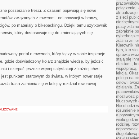
pracowników
połączenia, 
czne poszerzanie treści. Z czasem pojawiają się nowe
aktualizacje
z sieci publ
tematów związanych z rowerami: od innowacji w branży,
niezbędnymi
igów, po materiały o bikepackingu. Dzięki temu użytkownik
pracy zdalne
zabraknie po
 serwis, który dostosowuje się do zmieniających się
cyberbezpie
zdalna zmien
Kierownik ni
tym, kto sied
budowany portal o rowerach, który łączy w sobie inspiracje
sprawia wraż
stają się inn
ce, gdzie doświadczony kolarz znajdzie wiedzę, by jeździć
efektami, ko
współpracą. 
ki i czerpać jeszcze więcej satysfakcji z każdej chwili
lekcja. Okaz
l jest punktem startowym do świata, w którym rower staje
polega na cią
celów i two
ażda trasa zamienia się w kolejny rozdział rowerowej
działania. Z
pracowników 
możliwość pr
kluczowych 
Nie chodzi w
ALIZOWANE
rozumienie 
a prywatnym.
wielu godzin
rodzinę, roz
odpoczynek. 
długofalową 
rozwiązaniem