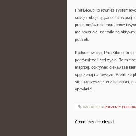
ProfiBike.pl to również systematy
sekcje, obejmujące coraz więcej 
przez omówienia maratonów i wyśc
ma poczucie, że trafia na aktywny
potrzeb.
Podsumowując, ProfiBike.pl to roz
podróżnicze i styl życia. To miejs
mądrzej, odkrywać ciekawsze kierun
spędzonej na rowerze. ProfiBike.p
się towarzyszem codzienności, a k
opowieści.
CATEGORIES:
PREZENTY PERSON
Comments are closed.