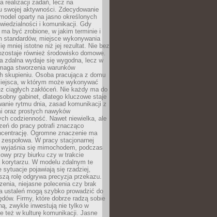
a realizacji zadań, lecz na
u swojej aktywności. Zdecydowanie
a model oparty na jasno określonych
wiedzialności i komunikacji. Gdy
ma być zrobione, w jakim terminie i
ch standardów, miejsce wykonywania
ię mniej istotne niż jej rezultat. Nie bez
ozostaje również środowisko domowe.
ca zdalna wydaje się wygodna, lecz w
maga stworzenia warunków
ch skupieniu. Osoba pracująca z domu
miejsca, w którym może wykonywać
z ciągłych zakłóceń. Nie każdy ma do
sobny gabinet, dlatego kluczowe staje
anie rytmu dnia, zasad komunikacji z
 oraz prostych nawyków
ch codzienność. Nawet niewielka, ale
rzeń do pracy potrafi znacząco
ncentrację. Ogromne znaczenie ma
 zespołowa. W pracy stacjonarnej
y wyjaśnia się mimochodem, podczas
mowy przy biurku czy w trakcie
a korytarzu. W modelu zdalnym te
 sytuacje pojawiają się rzadziej,
szą rolę odgrywa precyzja przekazu.
enia, niejasne polecenia czy brak
ia ustaleń mogą szybko prowadzić do
błędów. Firmy, które dobrze radzą sobie
ną, zwykle inwestują nie tylko w
le też w kulturę komunikacji. Jasne