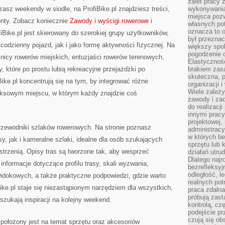
zalet pracy 
zasz weekendy w siodle, na ProfiBike.pl znajdziesz treści,
wykonywania
miejsca pozw
onty. Zobacz koniecznie
Zawody i wyścigi rowerowe
i
własnych po
oznacza to 
iBike.pl jest skierowany do szerokiej grupy użytkowników,
był przezna
 codzienny pojazd, jak i jako formę aktywności fizycznej. Na
większy spok
pogodzenie 
śnicy rowerów miejskich, entuzjaści rowerów terenowych,
Elastyczność
 które po prostu lubią rekreacyjne przejażdżki po
brakiem zasa
skuteczna, p
ike.pl koncentrują się na tym, by integrować różne
organizacji 
Wiele zależ
ksowym miejscu, w którym każdy znajdzie coś
zawody i zad
do realizacj
innymi pracy
projektowej,
przewodniki szlaków rowerowych. Na stronie poznasz
administracy
w których be
y, jak i kameralne szlaki, idealne dla osób szukających
sprzętu lub 
estrzenią. Opisy tras są tworzone tak, aby wesprzeć
działań utru
Dlatego najr
informacje dotyczące profilu trasy, skali wyzwania,
bezrefleksy
odległość, 
idokowych, a także praktyczne podpowiedzi, gdzie warto
realnych pot
Bike.pl staje się niezastąpionym narzędziem dla wszystkich,
praca zdalna
próbują zas
szukają inspiracji na kolejny weekend.
kontrolą, cz
podejście pr
czują się ob
położony jest na temat sprzętu oraz akcesoriów