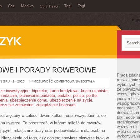
m
Gaz
Modivo
Tagi
Tagi
Spis Treści
SUB
ZYK
WE I PORADY ROWEROWE
Praca zdalna
rozwiązanie 
PORADY
 GRU - 2 - 2025
MOŻLIWOŚĆ KOMENTOWANIA
ZOSTAŁA
wybranych br
ROWEROWE
I
że prawdziwa
ze inwestycyjne
,
hipoteka
,
karta kredytowa
,
konto osobiste
,
PORADY
wtedy, gdy 
czędzanie
,
planowanie budżetu
,
podatki
,
polisa
ROWEROWE
,
portfel
jednym biurz
enia
,
ubezpieczenie domu
,
ubezpieczenie na życie
,
współpracow
eczenie zdrowotne
,
zarządzanie finansami
nadzorem. Z
doświadczeni
a poświęcony w całości dwóm kółkom oraz wszystkiemu, co
taki model 
organizowani
 na rowerze. To przestrzeń, w którym miłość do rowerów
ważnym elem
rującymi relacjami z trasy oraz podpowiedziami dla osób na
wielu osób 
wykonywania
iezależnie od tego, czy dopiero stawiasz pierwsze kroki w