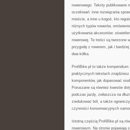
rowerowego. Teksty publikowane n
oczekiwań: inne rozwiązania spraw
mieście, a inne u kogoś, kto regul
różnych typów rowerów, omówienie
użytkowania akcesoriów: oświetle
rowerowej. Te treści są tworzone
przygodę z rowerem, jak i bardzi
dwa kółka.
ProfiBike.pl to także kompendium 
praktycznych tekstach znajdziesz
komponentów, jak dopasować siode
Poruszane są również kwestie dot
podczas jazdy, zwłaszcza na dłuż
zredukować ból, a także ogranicz
czynności konserwacyjnych samod
Istotną częścią ProfiBike.pl są r
rowerowym. Na stronie pojawiają s