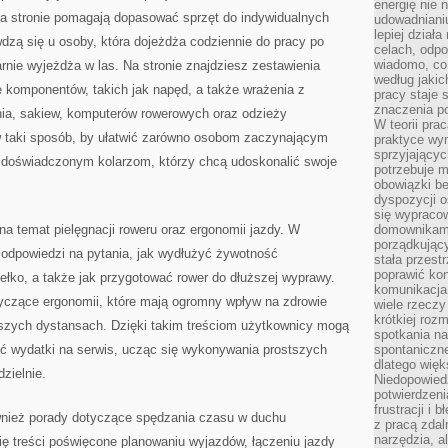
energię nie n
a stronie pomagają dopasować sprzęt do indywidualnych
udowadniani
lepiej dział
dzą się u osoby, która dojeżdża codziennie do pracy po
celach, odpo
wiadomo, co 
arnie wyjeżdża w las. Na stronie znajdziesz zestawienia
według jaki
 komponentów, takich jak napęd, a także wrażenia z
pracy staje s
znaczenia p
nia, sakiew, komputerów rowerowych oraz odzieży
W teorii pra
 w taki sposób, by ułatwić zarówno osobom zaczynającym
praktyce wy
sprzyjający
ej doświadczonym kolarzom, którzy chcą udoskonalić swoje
potrzebuje 
obowiązki be
dyspozycji o
się wypracow
na temat pielęgnacji roweru oraz ergonomii jazdy. W
domownikami
porządkujący
 odpowiedzi na pytania, jak wydłużyć żywotność
stała przest
poprawić ko
łko, a także jak przygotować rower do dłuższej wyprawy.
komunikacja
yczące ergonomii, które mają ogromny wpływ na zdrowie
wiele rzecz
krótkiej roz
szych dystansach. Dzięki takim treściom użytkownicy mogą
spotkania n
yć wydatki na serwis, ucząc się wykonywania prostszych
spontaniczne
dlatego więk
zielnie.
Niedopowiedz
potwierdzen
frustracji i 
ównież porady dotyczące spędzania czasu w duchu
z pracą zdal
narzędzia, a
ię treści poświęcone planowaniu wyjazdów, łączeniu jazdy