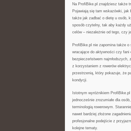
Na ProfiBike.pl znajdziesz także 
Pojawiają się tam wskazówki, jak
także jak zadbać o dietę u osób, k
sposób czytelny, tak aby każdy u
celów – niezależnie od tego, czy j
ProfiBike.pl nie zapomina także o
wracające do aktywności czy fani e
bezpieczeństwem najmłodszych, z
z korzystaniem z rowerów elektrycz
przestrzenią, który pokazuje, że 
kondycji.
Istotnym wyróżnikiem ProfiBike.pl 
jednocześnie zrozumiałe dla osób, 
terminologią rowerowym. Starannie 
nawet bardziej złożone zagadnienia
profesjonalne podejście z przyjaz
kolejne tematy.