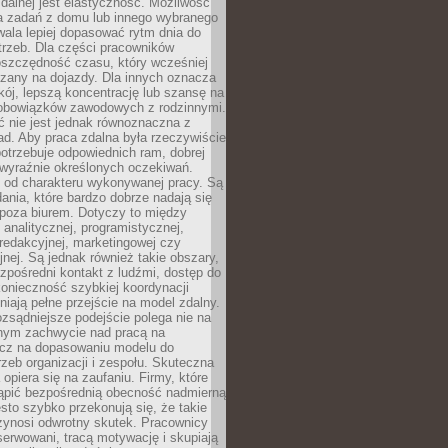
zdalnej jest elastyczność. Możliwość
 zadań z domu lub innego wybranego
ala lepiej dopasować rytm dnia do
trzeb. Dla części pracowników
oszczędność czasu, który wcześniej
czany na dojazdy. Dla innych oznacza
ój, lepszą koncentrację lub szansę na
obowiązków zawodowych z rodzinnymi.
 nie jest jednak równoznaczna z
d. Aby praca zdalna była rzeczywiście
otrzebuje odpowiednich ram, dobrej
i wyraźnie określonych oczekiwań.
y od charakteru wykonywanej pracy. Są
ania, które bardzo dobrze nadają się
i poza biurem. Dotyczy to między
 analitycznej, programistycznej,
 redakcyjnej, marketingowej czy
jnej. Są jednak również takie obszary,
zpośredni kontakt z ludźmi, dostęp do
konieczność szybkiej koordynacji
dniają pełne przejście na model zdalny.
ozsądniejsze podejście polega nie na
jnym zachwycie nad pracą na
lecz na dopasowaniu modelu do
rzeb organizacji i zespołu. Skuteczna
 opiera się na zaufaniu. Firmy, które
tąpić bezpośrednią obecność nadmierną
ęsto szybko przekonują się, że takie
zynosi odwrotny skutek. Pracownicy
serwowani, tracą motywację i skupiają