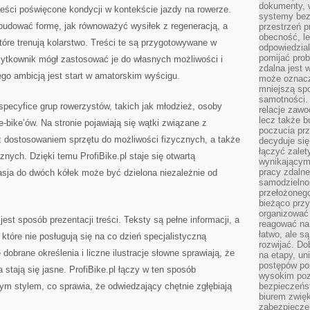
dokumenty, w
treści poświęcone kondycji w kontekście jazdy na rowerze.
systemy bez
 budować formę, jak równoważyć wysiłek z regeneracją, a
przestrzeń p
obecność, le
tóre trenują kolarstwo. Treści te są przygotowywane w
odpowiedzia
pomijać prob
żytkownik mógł zastosować je do własnych możliwości i
zdalna jest 
ego ambicją jest start w amatorskim wyścigu.
może oznacz
mniejszą sp
samotności. 
 specyfice grup rowerzystów, takich jak młodzież, osoby
relacje zawo
lecz także b
-bike’ów. Na stronie pojawiają się wątki związane z
poczucia prz
 dostosowaniem sprzętu do możliwości fizycznych, a także
decyduje się
łączyć zalet
nych. Dzięki temu ProfiBike.pl staje się otwartą
wynikającym
pracy zdaln
pasja do dwóch kółek może być dzielona niezależnie od
samodzielno
przełożonego
bieżąco prz
organizować 
jest sposób prezentacji treści. Teksty są pełne informacji, a
reagować na
łatwo, ale s
które nie posługują się na co dzień specjalistyczną
rozwijać. Do
dobrane określenia i liczne ilustracje słowne sprawiają, że
na etapy, un
postępów po
 stają się jasne. ProfiBike.pl łączy w ten sposób
wysokim pozi
nym stylem, co sprawia, że odwiedzający chętnie zgłębiają
bezpieczeńs
biurem zwię
zabezpiecze