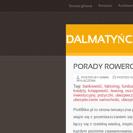
Amazon
Archiwu
Strona główna
DALMATYŃC
PORADY ROWERO
POSTED BY ADMIN
POSTED ON
WYŁĄCZONA
Tagi:
bankowość
,
faktoring
,
fundus
kredyty
,
księgowość
,
leasing
,
osz
inwestycyjny
,
pożyczki
,
ubezpiecz
ubezpieczenie samochodu
,
ubezpi
ProfiBike.pl to strona tematyczn
wiąże się z przemieszczaniem się
łączy się z rzetelną wiedzą, inspi
każdym poziomie zaawansowania. N