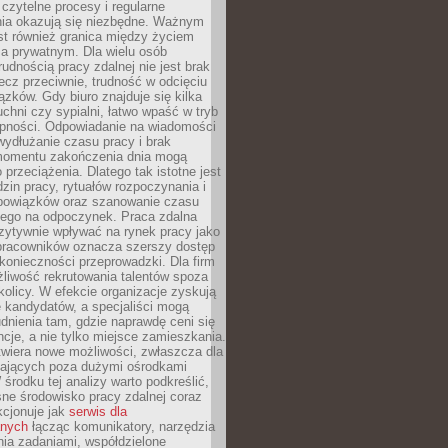
czytelne procesy i regularne
a okazują się niezbędne. Ważnym
st również granica między życiem
 prywatnym. Dla wielu osób
rudnością pracy zdalnej nie jest brak
lecz przeciwnie, trudność w odcięciu
ązków. Gdy biuro znajduje się kilka
chni czy sypialni, łatwo wpaść w tryb
tępności. Odpowiadanie na wiadomości
ydłużanie czasu pracy i brak
omentu zakończenia dnia mogą
 przeciążenia. Dlatego tak istotne jest
dzin pracy, rytuałów rozpoczynania i
bowiązków oraz szanowanie czasu
ego na odpoczynek. Praca zdalna
zytywnie wpływać na rynek pracy jako
 pracowników oznacza szerszy dostęp
 konieczności przeprowadzki. Dla firm
liwość rekrutowania talentów spoza
okolicy. W efekcie organizacje zyskują
 kandydatów, a specjaliści mogą
dnienia tam, gdzie naprawdę ceni się
cje, a nie tylko miejsce zamieszkania.
twiera nowe możliwości, zwłaszcza dla
ających poza dużymi ośrodkami
 środku tej analizy warto podkreślić,
ne środowisko pracy zdalnej coraz
kcjonuje jak
serwis dla
nych
łącząc komunikatory, narzędzia
ia zadaniami, współdzielone