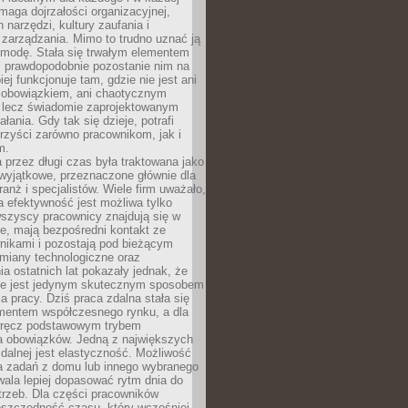
maga dojrzałości organizacyjnej,
 narzędzi, kultury zaufania i
zarządzania. Mimo to trudno uznać ją
 modę. Stała się trwałym elementem
i prawdopodobnie pozostanie nim na
iej funkcjonuje tam, gdzie nie jest ani
obowiązkiem, ani chaotycznym
, lecz świadomie zaprojektowanym
łania. Gdy tak się dzieje, potrafi
rzyści zarówno pracownikom, jak i
m.
 przez długi czas była traktowana jako
wyjątkowe, przeznaczone głównie dla
anż i specjalistów. Wiele firm uważało,
 efektywność jest możliwa tylko
wszyscy pracownicy znajdują się w
e, mają bezpośredni kontakt ze
nikami i pozostają pod bieżącym
miany technologiczne oraz
a ostatnich lat pokazały jednak, że
nie jest jedynym skutecznym sposobem
a pracy. Dziś praca zdalna stała się
entem współczesnego rynku, a dla
wręcz podstawowym trybem
 obowiązków. Jedną z największych
zdalnej jest elastyczność. Możliwość
 zadań z domu lub innego wybranego
ala lepiej dopasować rytm dnia do
trzeb. Dla części pracowników
oszczędność czasu, który wcześniej