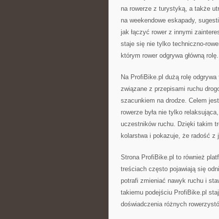
na rowerze z turystyką, a także u
na weekendowe eskapady, sugestie
jak łączyć rower z innymi zainteres
staje się nie tylko techniczno-r
którym rower odgrywa główną rolę.
Na ProfiBike.pl dużą rolę odgrywa
związane z przepisami ruchu drog
szacunkiem na drodze. Celem jest
rowerze była nie tylko relaksując
uczestników ruchu. Dzięki takim tr
kolarstwa i pokazuje, że radość 
Strona ProfiBike.pl to również pl
treściach często pojawiają się odn
potrafi zmieniać nawyk ruchu i s
takiemu podejściu ProfiBike.pl sta
doświadczenia różnych rowerzystów