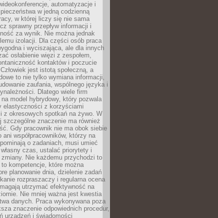
ideokonferencje, automatyzacje i
pieczeństwa w jedną codzienną
racy, w której liczy się nie sama
cz sprawny przepływ informacji i
lność za wynik. Nie można jednak
lemu izolacji. Dla części osób praca
wygodna i wyciszająca, ale dla innych
ać osłabienie więzi z zespołem,
ontaniczność kontaktów i poczucie
Człowiek jest istotą społeczną, a
dowe to nie tylko wymiana informacji,
udowanie zaufania, wspólnego języka i
ynależności. Dlatego wiele firm
 na model hybrydowy, który pozwala
y elastyczności z korzyściami
i z okresowych spotkań na żywo. W
ej szczególne znaczenie ma również
ść. Gdy pracownik nie ma obok siebie
 ani współpracowników, którzy na
ypominają o zadaniach, musi umieć
własny czas, ustalać priorytety i
 zmiany. Nie każdemu przychodzi to
ą to kompetencje, które można
bre planowanie dnia, dzielenie zadań
ikanie rozpraszaczy i regularna ocena
magają utrzymać efektywność na
omie. Nie mniej ważna jest kwestia
twa danych. Praca wykonywana poza
ksza znaczenie odpowiednich procedur,
ń urządzeń i świadomości