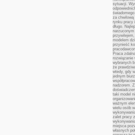
sytuacji. Wy
odpowiednich
świadomego 
za chwilową
rynku pracy 
długo. Najlep
narzuconym 
przywilejem
modelem dzia
przynieść ko
pracodawco
Praca zdalna
rozwiązanie 
wybranych br
że prawdziwa
wtedy, gdy 
jednym biurz
współpracow
nadzorem. Z
doświadczeni
taki model 
organizowani
ważnym elem
wielu osób 
wykonywania
zalet pracy 
wykonywania
miejsca pozw
własnych po
oznacza to 