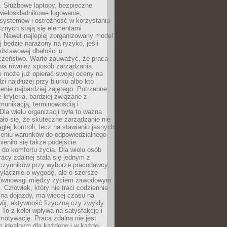
. Służbowe laptopy, bezpieczne
wieloskładnikowe logowanie,
 systemów i ostrożność w korzystaniu
icznych stają się elementami
. Nawet najlepiej zorganizowany model
j będzie narażony na ryzyko, jeśli
dstawowej dbałości o
czeństwo. Warto zauważyć, że praca
ia również sposób zarządzania.
e może już opierać swojej oceny na
zi najdłużej przy biurku albo kto
enie najbardziej zajętego. Potrzebne
e kryteria, bardziej związane z
munikacją, terminowością i
Dla wielu organizacji była to ważna
ało się, że skuteczne zarządzanie nie
głej kontroli, lecz na stawianiu jasnych
rzeniu warunków do odpowiedzialnego
mieniło się także podejście
do komfortu życia. Dla wielu osób
acy zdalnej stała się jednym z
czynników przy wyborze pracodawcy.
yłącznie o wygodę, ale o szersze
równowagi między życiem zawodowym
 Człowiek, który nie traci codziennie
 na dojazdy, ma więcej czasu na
wój, aktywność fizyczną czy zwykły
To z kolei wpływa na satysfakcję i
motywację. Praca zdalna nie jest
 idealnym dla każdego i w każdej