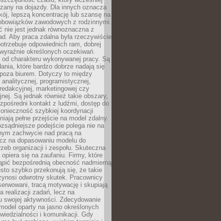
czany na dojazdy. Dla innych oznacza
ój, lepszą koncentrację lub szansę na
obowiązków zawodowych z rodzinnymi.
 nie jest jednak równoznaczna z
d. Aby praca zdalna była rzeczywiście
otrzebuje odpowiednich ram, dobrej
i wyraźnie określonych oczekiwań.
y od charakteru wykonywanej pracy. Są
ania, które bardzo dobrze nadają się
i poza biurem. Dotyczy to między
 analitycznej, programistycznej,
 redakcyjnej, marketingowej czy
jnej. Są jednak również takie obszary,
zpośredni kontakt z ludźmi, dostęp do
konieczność szybkiej koordynacji
dniają pełne przejście na model zdalny.
ozsądniejsze podejście polega nie na
jnym zachwycie nad pracą na
lecz na dopasowaniu modelu do
rzeb organizacji i zespołu. Skuteczna
 opiera się na zaufaniu. Firmy, które
tąpić bezpośrednią obecność nadmierną
ęsto szybko przekonują się, że takie
zynosi odwrotny skutek. Pracownicy
serwowani, tracą motywację i skupiają
a realizacji zadań, lecz na
u swojej aktywności. Zdecydowanie
a model oparty na jasno określonych
wiedzialności i komunikacji. Gdy