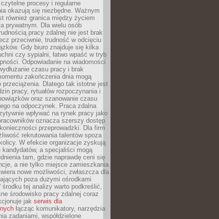
czytelne procesy i regularne
a okazują się niezbędne. Ważnym
st również granica między życiem
 prywatnym. Dla wielu osób
rudnością pracy zdalnej nie jest brak
lecz przeciwnie, trudność w odcięciu
ązków. Gdy biuro znajduje się kilka
chni czy sypialni, łatwo wpaść w tryb
tępności. Odpowiadanie na wiadomości
ydłużanie czasu pracy i brak
omentu zakończenia dnia mogą
 przeciążenia. Dlatego tak istotne jest
dzin pracy, rytuałów rozpoczynania i
bowiązków oraz szanowanie czasu
ego na odpoczynek. Praca zdalna
zytywnie wpływać na rynek pracy jako
 pracowników oznacza szerszy dostęp
 konieczności przeprowadzki. Dla firm
liwość rekrutowania talentów spoza
okolicy. W efekcie organizacje zyskują
 kandydatów, a specjaliści mogą
dnienia tam, gdzie naprawdę ceni się
cje, a nie tylko miejsce zamieszkania.
twiera nowe możliwości, zwłaszcza dla
ających poza dużymi ośrodkami
 środku tej analizy warto podkreślić,
ne środowisko pracy zdalnej coraz
kcjonuje jak
serwis dla
nych
łącząc komunikatory, narzędzia
ia zadaniami, współdzielone