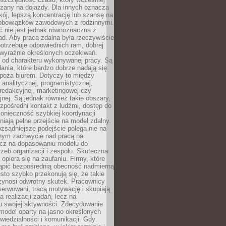
czany na dojazdy. Dla innych oznacza
ój, lepszą koncentrację lub szansę na
obowiązków zawodowych z rodzinnymi.
 nie jest jednak równoznaczna z
d. Aby praca zdalna była rzeczywiście
otrzebuje odpowiednich ram, dobrej
i wyraźnie określonych oczekiwań.
y od charakteru wykonywanej pracy. Są
ania, które bardzo dobrze nadają się
i poza biurem. Dotyczy to między
 analitycznej, programistycznej,
 redakcyjnej, marketingowej czy
jnej. Są jednak również takie obszary,
zpośredni kontakt z ludźmi, dostęp do
konieczność szybkiej koordynacji
dniają pełne przejście na model zdalny.
ozsądniejsze podejście polega nie na
jnym zachwycie nad pracą na
lecz na dopasowaniu modelu do
rzeb organizacji i zespołu. Skuteczna
 opiera się na zaufaniu. Firmy, które
tąpić bezpośrednią obecność nadmierną
ęsto szybko przekonują się, że takie
zynosi odwrotny skutek. Pracownicy
serwowani, tracą motywację i skupiają
a realizacji zadań, lecz na
u swojej aktywności. Zdecydowanie
a model oparty na jasno określonych
wiedzialności i komunikacji. Gdy