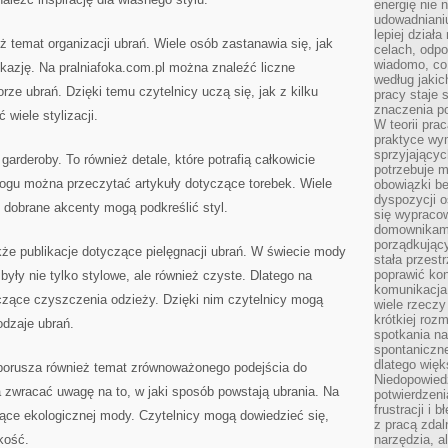
energię nie n
udowadniani
lepiej dział
ż temat organizacji ubrań. Wiele osób zastanawia się, jak
celach, odpo
wiadomo, co 
kazję. Na pralniafoka.com.pl można znaleźć liczne
według jaki
ze ubrań. Dzięki temu czytelnicy uczą się, jak z kilku
pracy staje s
znaczenia p
wiele stylizacji.
W teorii pra
praktyce wy
sprzyjający
garderoby. To również detale, które potrafią całkowicie
potrzebuje 
logu można przeczytać artykuły dotyczące torebek. Wiele
obowiązki be
dyspozycji o
 dobrane akcenty mogą podkreślić styl.
się wypracow
domownikami
porządkujący
e publikacje dotyczące pielęgnacji ubrań. W świecie mody
stała przest
poprawić ko
były nie tylko stylowe, ale również czyste. Dlatego na
komunikacja
tyczące czyszczenia odzieży. Dzięki nim czytelnicy mogą
wiele rzecz
krótkiej roz
odzaje ubrań.
spotkania n
spontaniczne
dlatego więk
 porusza również temat zrównoważonego podejścia do
Niedopowiedz
 zwracać uwagę na to, w jaki sposób powstają ubrania. Na
potwierdzen
frustracji i 
czące ekologicznej mody. Czytelnicy mogą dowiedzieć się,
z pracą zdal
kość.
narzędzia, a