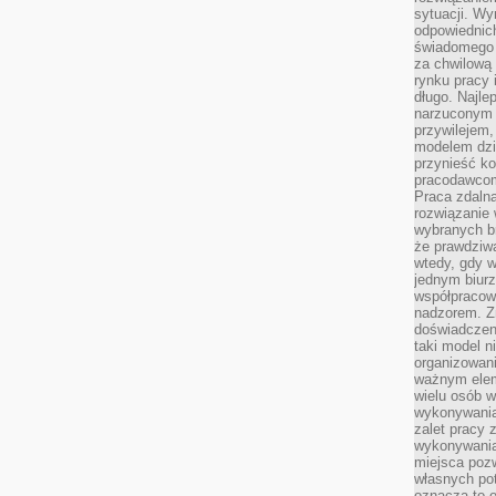
sytuacji. Wy
odpowiednich
świadomego 
za chwilową
rynku pracy 
długo. Najlep
narzuconym 
przywilejem
modelem dzia
przynieść ko
pracodawco
Praca zdalna
rozwiązanie 
wybranych br
że prawdziwa
wtedy, gdy 
jednym biurz
współpracow
nadzorem. Z
doświadczeni
taki model 
organizowani
ważnym elem
wielu osób 
wykonywania
zalet pracy 
wykonywania
miejsca pozw
własnych po
oznacza to 