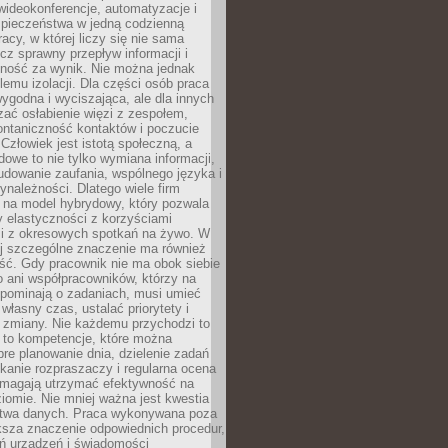
ideokonferencje, automatyzacje i
pieczeństwa w jedną codzienną
racy, w której liczy się nie sama
cz sprawny przepływ informacji i
lność za wynik. Nie można jednak
lemu izolacji. Dla części osób praca
wygodna i wyciszająca, ale dla innych
ać osłabienie więzi z zespołem,
ontaniczność kontaktów i poczucie
Człowiek jest istotą społeczną, a
dowe to nie tylko wymiana informacji,
udowanie zaufania, wspólnego języka i
ynależności. Dlatego wiele firm
 na model hybrydowy, który pozwala
y elastyczności z korzyściami
i z okresowych spotkań na żywo. W
ej szczególne znaczenie ma również
ść. Gdy pracownik nie ma obok siebie
 ani współpracowników, którzy na
ypominają o zadaniach, musi umieć
własny czas, ustalać priorytety i
 zmiany. Nie każdemu przychodzi to
ą to kompetencje, które można
bre planowanie dnia, dzielenie zadań
ikanie rozpraszaczy i regularna ocena
magają utrzymać efektywność na
omie. Nie mniej ważna jest kwestia
twa danych. Praca wykonywana poza
ksza znaczenie odpowiednich procedur,
ń urządzeń i świadomości