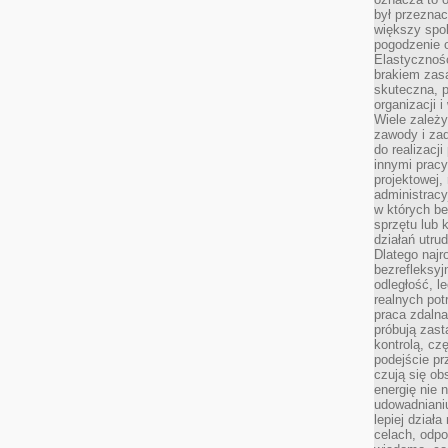
był przezna
większy spok
pogodzenie 
Elastyczność
brakiem zasa
skuteczna, p
organizacji 
Wiele zależ
zawody i zad
do realizacj
innymi pracy
projektowej,
administracy
w których be
sprzętu lub 
działań utru
Dlatego najr
bezrefleksy
odległość, 
realnych pot
praca zdalna
próbują zas
kontrolą, cz
podejście pr
czują się ob
energię nie n
udowadniani
lepiej dział
celach, odpo