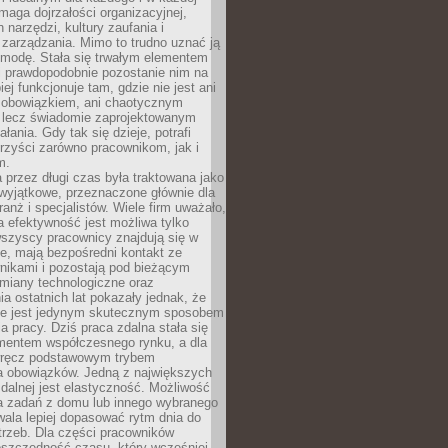
maga dojrzałości organizacyjnej,
 narzędzi, kultury zaufania i
zarządzania. Mimo to trudno uznać ją
 modę. Stała się trwałym elementem
i prawdopodobnie pozostanie nim na
iej funkcjonuje tam, gdzie nie jest ani
obowiązkiem, ani chaotycznym
, lecz świadomie zaprojektowanym
łania. Gdy tak się dzieje, potrafi
rzyści zarówno pracownikom, jak i
m.
 przez długi czas była traktowana jako
wyjątkowe, przeznaczone głównie dla
anż i specjalistów. Wiele firm uważało,
 efektywność jest możliwa tylko
wszyscy pracownicy znajdują się w
e, mają bezpośredni kontakt ze
nikami i pozostają pod bieżącym
miany technologiczne oraz
a ostatnich lat pokazały jednak, że
nie jest jedynym skutecznym sposobem
a pracy. Dziś praca zdalna stała się
entem współczesnego rynku, a dla
wręcz podstawowym trybem
 obowiązków. Jedną z największych
zdalnej jest elastyczność. Możliwość
 zadań z domu lub innego wybranego
ala lepiej dopasować rytm dnia do
trzeb. Dla części pracowników
oszczędność czasu, który wcześniej