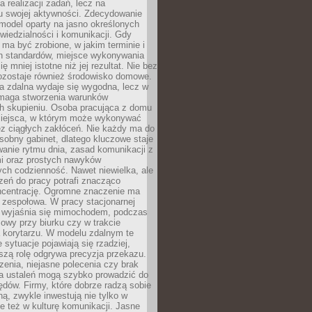
a realizacji zadań, lecz na
u swojej aktywności. Zdecydowanie
a model oparty na jasno określonych
wiedzialności i komunikacji. Gdy
ma być zrobione, w jakim terminie i
ch standardów, miejsce wykonywania
ię mniej istotne niż jej rezultat. Nie bez
ozostaje również środowisko domowe.
ca zdalna wydaje się wygodna, lecz w
maga stworzenia warunków
ch skupieniu. Osoba pracująca z domu
miejsca, w którym może wykonywać
z ciągłych zakłóceń. Nie każdy ma do
sobny gabinet, dlatego kluczowe staje
anie rytmu dnia, zasad komunikacji z
 oraz prostych nawyków
ch codzienność. Nawet niewielka, ale
rzeń do pracy potrafi znacząco
ncentrację. Ogromne znaczenie ma
 zespołowa. W pracy stacjonarnej
y wyjaśnia się mimochodem, podczas
mowy przy biurku czy w trakcie
a korytarzu. W modelu zdalnym te
 sytuacje pojawiają się rzadziej,
szą rolę odgrywa precyzja przekazu.
enia, niejasne polecenia czy brak
ia ustaleń mogą szybko prowadzić do
błędów. Firmy, które dobrze radzą sobie
ną, zwykle inwestują nie tylko w
le też w kulturę komunikacji. Jasne