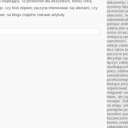
inspirujący. To przestrzeń dla wszystkich, którzy chcą
dokumenty, w
systemy bez
go, czy ktoś dopiero zaczyna interesować się ubiorami, czy
przestrzeń p
e, na blogu znajdzie ciekawe artykuły.
obecność, le
odpowiedzia
pomijać prob
zdalna jest 
może oznacz
mniejszą sp
samotności. 
relacje zawo
lecz także b
poczucia prz
decyduje się
łączyć zalet
wynikającym
pracy zdaln
samodzielno
przełożonego
bieżąco prz
organizować 
reagować na
łatwo, ale s
rozwijać. Do
na etapy, un
postępów po
wysokim pozi
bezpieczeńs
biurem zwię
zabezpiecze