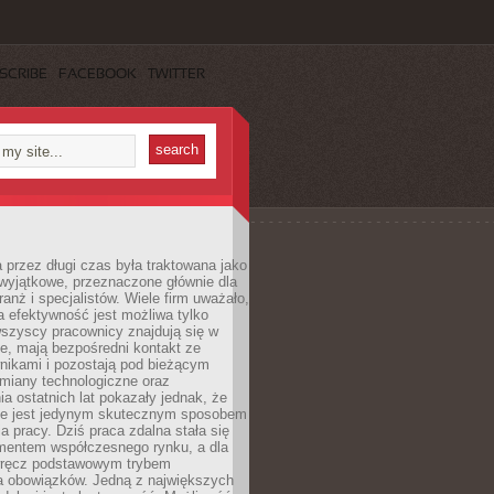
SCRIBE
FACEBOOK
TWITTER
 przez długi czas była traktowana jako
wyjątkowe, przeznaczone głównie dla
anż i specjalistów. Wiele firm uważało,
 efektywność jest możliwa tylko
wszyscy pracownicy znajdują się w
e, mają bezpośredni kontakt ze
nikami i pozostają pod bieżącym
miany technologiczne oraz
a ostatnich lat pokazały jednak, że
nie jest jedynym skutecznym sposobem
a pracy. Dziś praca zdalna stała się
entem współczesnego rynku, a dla
wręcz podstawowym trybem
 obowiązków. Jedną z największych