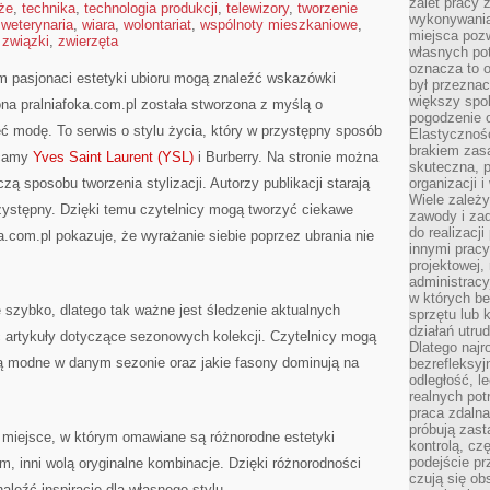
zalet pracy 
że
,
technika
,
technologia produkcji
,
telewizory
,
tworzenie
wykonywania
,
weterynaria
,
wiara
,
wolontariat
,
wspólnoty mieszkaniowe
,
miejsca pozw
,
związki
,
zwierzęta
własnych po
oznacza to 
ym pasjonaci estetyki ubioru mogą znaleźć wskazówki
był przezna
większy spok
ona pralniafoka.com.pl została stworzona z myślą o
pogodzenie 
eć modę. To serwis o stylu życia, który w przystępny sposób
Elastyczność
brakiem zasa
ecamy
Yves Saint Laurent (YSL)
i Burberry. Na stronie można
skuteczna, p
czą sposobu tworzenia stylizacji. Autorzy publikacji starają
organizacji 
Wiele zależ
rzystępny. Dzięki temu czytelnicy mogą tworzyć ciekawe
zawody i zad
do realizacj
a.com.pl pokazuje, że wyrażanie siebie poprzez ubrania nie
innymi pracy
projektowej,
administracy
w których be
e szybko, dlatego tak ważne jest śledzenie aktualnych
sprzętu lub 
działań utru
ć artykuły dotyczące sezonowych kolekcji. Czytelnicy mogą
Dlatego najr
dą modne w danym sezonie oraz jakie fasony dominują na
bezrefleksy
odległość, 
realnych pot
praca zdalna
próbują zas
ż miejsce, w którym omawiane są różnorodne estetyki
kontrolą, cz
podejście pr
m, inni wolą oryginalne kombinacje. Dzięki różnorodności
czują się ob
aleźć inspirację dla własnego stylu.