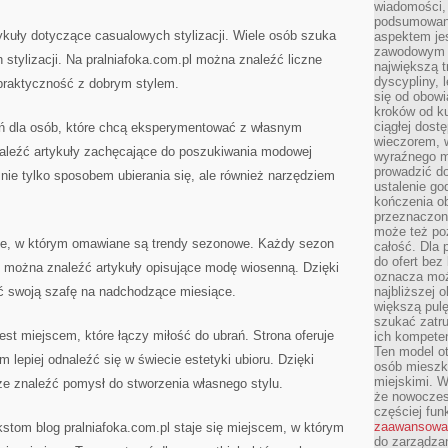
wiadomości, 
podsumowani
ykuły dotyczące casualowych stylizacji. Wiele osób szuka
aspektem je
zawodowym a
 stylizacji. Na pralniafoka.com.pl można znaleźć liczne
największą t
dyscypliny, 
 praktyczność z dobrym stylem.
się od obowi
kroków od ku
ciągłej dos
eń dla osób, które chcą eksperymentować z własnym
wieczorem, w
aleźć artykuły zachęcające do poszukiwania modowej
wyraźnego m
prowadzić do
nie tylko sposobem ubierania się, ale również narzędziem
ustalenie go
kończenia o
przeznaczon
może też po
sce, w którym omawiane są trendy sezonowe. Każdy sezon
całość. Dla
do ofert bez
u można znaleźć artykuły opisujące modę wiosenną. Dzięki
oznacza moż
ć swoją szafę na nadchodzące miesiące.
najbliższej 
większą pulę
szukać zatru
est miejscem, które łączy miłość do ubrań. Strona oferuje
ich kompeten
Ten model o
 lepiej odnaleźć się w świecie estetyki ubioru. Dzięki
osób mieszk
miejskimi. W
e znaleźć pomysł do stworzenia własnego stylu.
że nowoczes
częściej fun
zaawansowa
kstom blog pralniafoka.com.pl staje się miejscem, w którym
do zarządzan