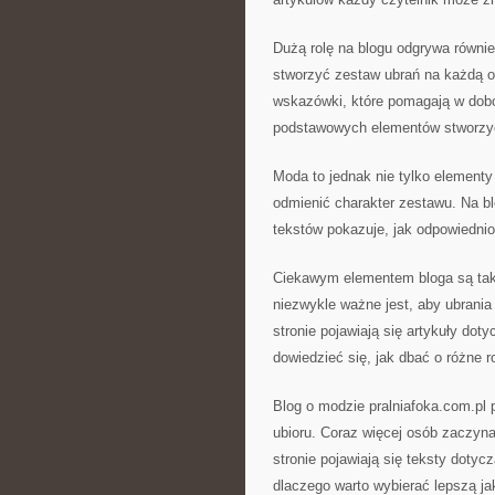
Dużą rolę na blogu odgrywa równie
stworzyć zestaw ubrań na każdą o
wskazówki, które pomagają w dobor
podstawowych elementów stworzyć 
Moda to jednak nie tylko elementy 
odmienić charakter zestawu. Na b
tekstów pokazuje, jak odpowiednio
Ciekawym elementem bloga są takż
niezwykle ważne jest, aby ubrania 
stronie pojawiają się artykuły do
dowiedzieć się, jak dbać o różne r
Blog o modzie pralniafoka.com.pl
ubioru. Coraz więcej osób zaczyna
stronie pojawiają się teksty doty
dlaczego warto wybierać lepszą ja