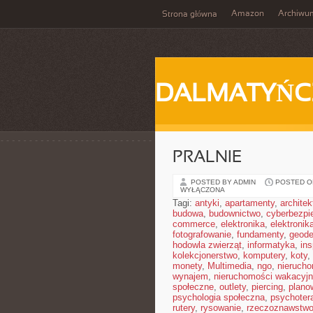
Amazon
Archiwu
Strona główna
DALMATYŃC
PRALNIE
POSTED BY ADMIN
POSTED ON
WYŁĄCZONA
Tagi:
antyki
,
apartamenty
,
architek
budowa
,
budownictwo
,
cyberbezpi
commerce
,
elektronika
,
elektronik
fotografowanie
,
fundamenty
,
geode
hodowla zwierząt
,
informatyka
,
in
kolekcjonerstwo
,
komputery
,
koty
,
monety
,
Multimedia
,
ngo
,
nieruch
wynajem
,
nieruchomości wakacyj
społeczne
,
outlety
,
piercing
,
plano
psychologia społeczna
,
psychoter
rutery
,
rysowanie
,
rzeczoznawstw