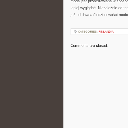
moda jest przedstawiana w sposób 
lepiej wyglądać. Niezależnie od te
już od dawna śledzi nowości modow
CATEGORIES:
FINLANDIA
Comments are closed.