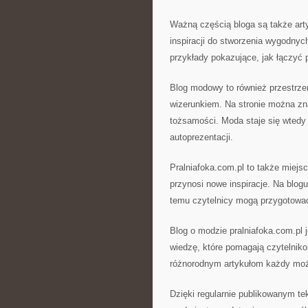
Ważną częścią bloga są także art
inspiracji do stworzenia wygodnych
przykłady pokazujące, jak łączyć
Blog modowy to również przestrz
wizerunkiem. Na stronie można zn
tożsamości. Moda staje się wtedy 
autoprezentacji.
Pralniafoka.com.pl to także miej
przynosi nowe inspiracje. Na blog
temu czytelnicy mogą przygotowa
Blog o modzie pralniafoka.com.pl j
wiedzę, które pomagają czytelnikom
różnorodnym artykułom każdy moż
Dzięki regularnie publikowanym te