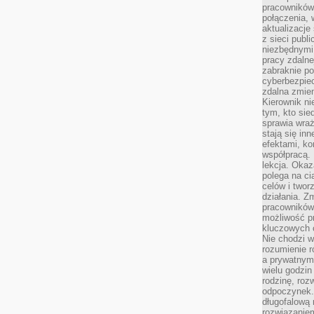
pracowników
połączenia, 
aktualizacje
z sieci publ
niezbędnymi
pracy zdalne
zabraknie po
cyberbezpie
zdalna zmien
Kierownik ni
tym, kto sied
sprawia wraż
stają się inn
efektami, ko
współpracą. 
lekcja. Okaz
polega na cią
celów i two
działania. Z
pracowników 
możliwość pr
kluczowych 
Nie chodzi w
rozumienie 
a prywatnym.
wielu godzin
rodzinę, roz
odpoczynek. 
długofalową 
rozwiązaniem