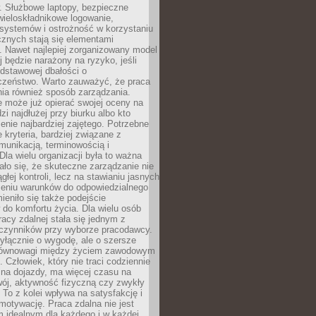
. Służbowe laptopy, bezpieczne
wieloskładnikowe logowanie,
 systemów i ostrożność w korzystaniu
icznych stają się elementami
. Nawet najlepiej zorganizowany model
j będzie narażony na ryzyko, jeśli
dstawowej dbałości o
czeństwo. Warto zauważyć, że praca
ia również sposób zarządzania.
e może już opierać swojej oceny na
zi najdłużej przy biurku albo kto
enie najbardziej zajętego. Potrzebne
e kryteria, bardziej związane z
munikacją, terminowością i
Dla wielu organizacji była to ważna
ało się, że skuteczne zarządzanie nie
głej kontroli, lecz na stawianiu jasnych
rzeniu warunków do odpowiedzialnego
mieniło się także podejście
do komfortu życia. Dla wielu osób
acy zdalnej stała się jednym z
czynników przy wyborze pracodawcy.
yłącznie o wygodę, ale o szersze
równowagi między życiem zawodowym
 Człowiek, który nie traci codziennie
 na dojazdy, ma więcej czasu na
wój, aktywność fizyczną czy zwykły
To z kolei wpływa na satysfakcję i
motywację. Praca zdalna nie jest
 idealnym dla każdego i w każdej