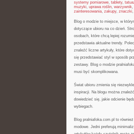
systemy pomiarowe
,
tablety
,
tatua
muzyki
,
uprawa roślin
,
warzywnik
zainteresowania
,
zakupy
,
znaczki
Blog o modzie to miejsce, w któr
dotyczące ubioru na co dzień. Str
osobach, które chcą lepiej rozumi
przedstawia aktualne trendy. Pol
znaleźć liczne artykuły, które doty
się przedstawiać styl w sposób p
zestawy. Blog o modzie pralniafok
musi być skomplikowana.
Świat ubioru zmienia się niezwykl
inspiracji. Na blogu można znaleź
dowiedzieć się, jakie odcienie bę
wybiegach.
Blog pralniafoka.com.pl to równie
modowe. Jedni preferują minimaliz
artykułów każdy czytelnik może zn