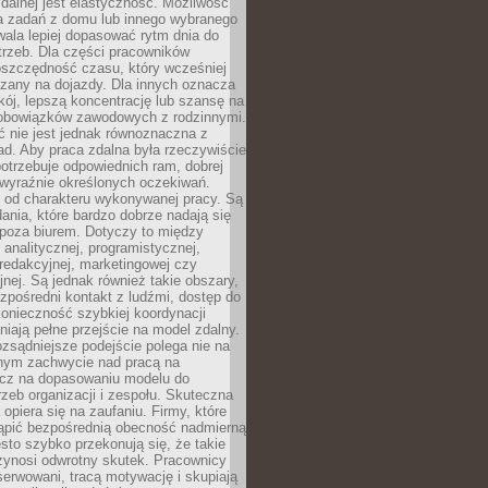
zdalnej jest elastyczność. Możliwość
 zadań z domu lub innego wybranego
ala lepiej dopasować rytm dnia do
trzeb. Dla części pracowników
oszczędność czasu, który wcześniej
czany na dojazdy. Dla innych oznacza
ój, lepszą koncentrację lub szansę na
obowiązków zawodowych z rodzinnymi.
 nie jest jednak równoznaczna z
d. Aby praca zdalna była rzeczywiście
otrzebuje odpowiednich ram, dobrej
i wyraźnie określonych oczekiwań.
y od charakteru wykonywanej pracy. Są
ania, które bardzo dobrze nadają się
i poza biurem. Dotyczy to między
 analitycznej, programistycznej,
 redakcyjnej, marketingowej czy
jnej. Są jednak również takie obszary,
zpośredni kontakt z ludźmi, dostęp do
konieczność szybkiej koordynacji
dniają pełne przejście na model zdalny.
ozsądniejsze podejście polega nie na
jnym zachwycie nad pracą na
lecz na dopasowaniu modelu do
rzeb organizacji i zespołu. Skuteczna
 opiera się na zaufaniu. Firmy, które
tąpić bezpośrednią obecność nadmierną
ęsto szybko przekonują się, że takie
zynosi odwrotny skutek. Pracownicy
serwowani, tracą motywację i skupiają