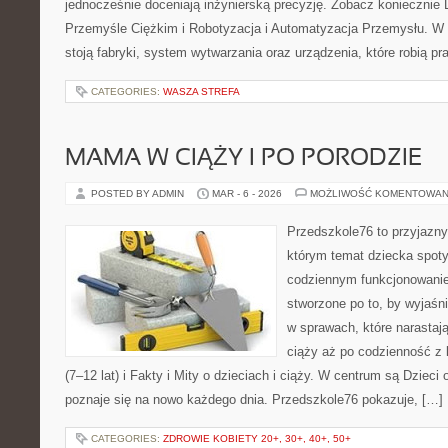
jednocześnie doceniają inżynierską precyzję. Zobacz koniecznie L
Przemyśle Ciężkim i Robotyzacja i Automatyzacja Przemysłu. W 
stoją fabryki, system wytwarzania oraz urządzenia, które robią pr
CATEGORIES:
WASZA STREFA
MAMA W CIĄŻY I PO PORODZIE
POSTED BY ADMIN
MAR - 6 - 2026
MOŻLIWOŚĆ KOMENTOWAN
Przedszkole76 to przyjazny
którym temat dziecka spoty
codziennym funkcjonowani
stworzone po to, by wyjaśni
w sprawach, które narastaj
ciąży aż po codzienność z 
(7–12 lat) i Fakty i Mity o dzieciach i ciąży. W centrum są Dzieci o
poznaje się na nowo każdego dnia. Przedszkole76 pokazuje, […]
CATEGORIES:
ZDROWIE KOBIETY 20+, 30+, 40+, 50+