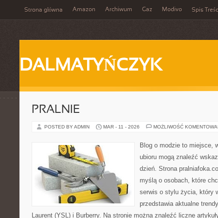
Amazon
Archiwum
Gaz
Modivo
Strona główna
Spis Treśc
DALMATYŃCZYK
PRALNIE
POSTED BY ADMIN
MAR - 11 - 2026
MOŻLIWOŚĆ KOMENTOWA
Blog o modzie to miejsce, 
ubioru mogą znaleźć wskaz
dzień. Strona pralniafoka.c
myślą o osobach, które chc
serwis o stylu życia, który
przedstawia aktualne trend
Laurent (YSL) i Burberry. Na stronie można znaleźć liczne artyku