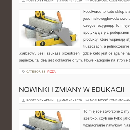
POSTED BY ADMIN
MAR - 9 - 2026
MOŻLIWOŚĆ KOMENTOWAN
FoodForce to keto sklep st
jeść niskowęglowodanowo b
czegoś rezygnują. To miej
spotykają się z podejście
produkty, które wspierają s
tłuszczach, a jednocześnie
„carbsów”. Jeśli szukasz przestrzeni, gdzie keto jest osiągalne na
papierze, ta idea jest dokładnie o tym. Nowe kategorie na stronie 
CATEGORIES:
PIZZA
NOWINKI I ZMIANY W EDUKACJI
POSTED BY ADMIN
MAR - 8 - 2026
MOŻLIWOŚĆ KOMENTOWAN
To miejsce stworzone z myś
szeroko, czyli nie tylko jak
wzmacnianie nawyków. Nas