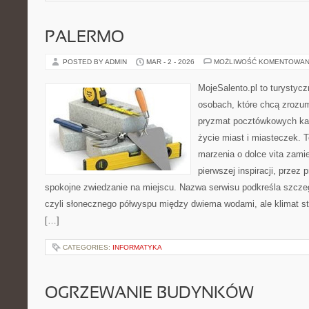
PALERMO
POSTED BY ADMIN
MAR - 2 - 2026
MOŻLIWOŚĆ KOMENTOWAN
MojeSalento.pl to turystyc
osobach, które chcą zrozum
pryzmat pocztówkowych kadr
życie miast i miasteczek. 
marzenia o dolce vita zamie
pierwszej inspiracji, przez 
spokojne zwiedzanie na miejscu. Nazwa serwisu podkreśla szczeg
czyli słonecznego półwyspu między dwiema wodami, ale klimat st
[…]
CATEGORIES:
INFORMATYKA
OGRZEWANIE BUDYNKÓW