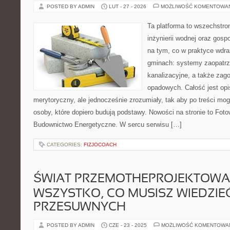
POSTED BY ADMIN
LUT - 27 - 2026
MOŻLIWOŚĆ KOMENTOWA
Ta platforma to wszechstro
inżynierii wodnej oraz gosp
na tym, co w praktyce wdra
gminach: systemy zaopatr
kanalizacyjne, a także za
opadowych. Całość jest op
merytoryczny, ale jednocześnie zrozumiały, tak aby po treści mog
osoby, które dopiero budują podstawy. Nowości na stronie to Fot
Budownictwo Energetyczne. W sercu serwisu […]
CATEGORIES:
FIZJOCOACH
ŚWIAT PRZEMOTHEPROJEKTOWAN
WSZYSTKO, CO MUSISZ WIEDZI
PRZESUWNYCH
POSTED BY ADMIN
CZE - 23 - 2025
MOŻLIWOŚĆ KOMENTOWA