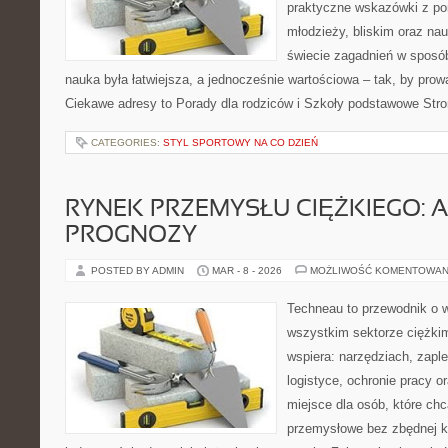
praktyczne wskazówki z po
młodzieży, bliskim oraz na
świecie zagadnień w sposó
nauka była łatwiejsza, a jednocześnie wartościowa – tak, by prowa
Ciekawe adresy to Porady dla rodziców i Szkoły podstawowe Stro
CATEGORIES:
STYL SPORTOWY NA CO DZIEŃ
RYNEK PRZEMYSŁU CIĘŻKIEGO: A
PROGNOZY
POSTED BY ADMIN
MAR - 8 - 2026
MOŻLIWOŚĆ KOMENTOWAN
Techneau to przewodnik o 
wszystkim sektorze ciężkim
wspiera: narzędziach, zapl
logistyce, ochronie pracy or
miejsce dla osób, które ch
przemysłowe bez zbędnej ko