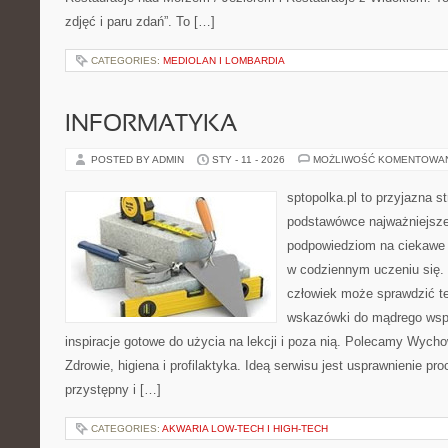
zdjęć i paru zdań”. To […]
CATEGORIES:
MEDIOLAN I LOMBARDIA
INFORMATYKA
POSTED BY ADMIN
STY - 11 - 2026
MOŻLIWOŚĆ KOMENTOWA
sptopolka.pl to przyjazna 
podstawówce najważniejsze:
podpowiedziom na ciekawe 
w codziennym uczeniu się.
człowiek może sprawdzić te
wskazówki do mądrego wspi
inspiracje gotowe do użycia na lekcji i poza nią. Polecamy Wycho
Zdrowie, higiena i profilaktyka. Ideą serwisu jest usprawnienie pro
przystępny i […]
CATEGORIES:
AKWARIA LOW-TECH I HIGH-TECH