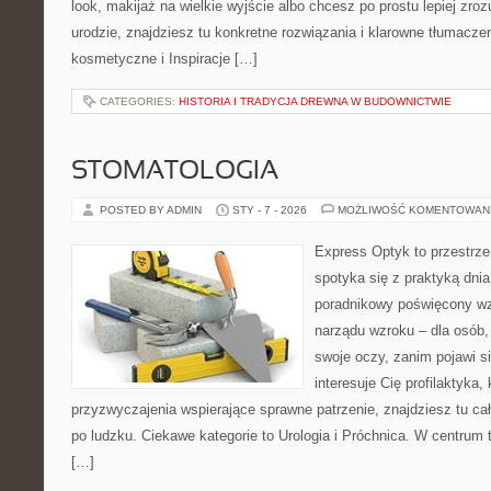
look, makijaż na wielkie wyjście albo chcesz po prostu lepiej zroz
urodzie, znajdziesz tu konkretne rozwiązania i klarowne tłumacze
kosmetyczne i Inspiracje […]
CATEGORIES:
HISTORIA I TRADYCJA DREWNA W BUDOWNICTWIE
STOMATOLOGIA
POSTED BY ADMIN
STY - 7 - 2026
MOŻLIWOŚĆ KOMENTOWAN
Express Optyk to przestrze
spotyka się z praktyką dni
poradnikowy poświęcony wz
narządu wzroku – dla osób, 
swoje oczy, zanim pojawi si
interesuje Cię profilaktyka, 
przyzwyczajenia wspierające sprawne patrzenie, znajdziesz tu c
po ludzku. Ciekawe kategorie to Urologia i Próchnica. W centrum te
[…]