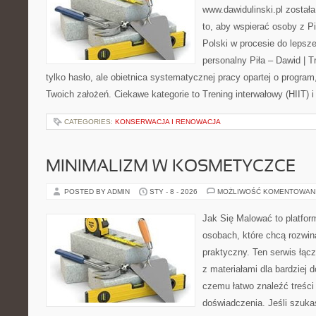
www.dawidulinski.pl został
to, aby wspierać osoby z Pił
Polski w procesie do lepsze
personalny Piła – Dawid | Tre
tylko hasło, ale obietnica systematycznej pracy opartej o program
Twoich założeń. Ciekawe kategorie to Trening interwałowy (HIIT) i
CATEGORIES:
KONSERWACJA I RENOWACJA
MINIMALIZM W KOSMETYCZCE
POSTED BY ADMIN
STY - 8 - 2026
MOŻLIWOŚĆ KOMENTOWAN
Jak Się Malować to platfor
osobach, które chcą rozwi
praktyczny. Ten serwis łącz
z materiałami dla bardziej 
czemu łatwo znaleźć treśc
doświadczenia. Jeśli szuka