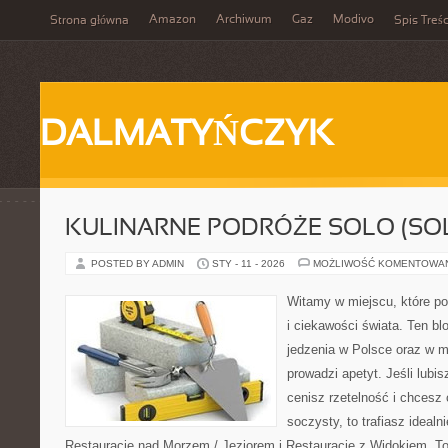
Amazon
Archiwum
Gaz
Modivo
Strona główna
Spis Treśc
DALMATYŃCZYK
KULINARNE PODRÓŻE SOLO (SOL
POSTED BY ADMIN
STY - 11 - 2026
MOŻLIWOŚĆ KOMENTOWA
Witamy w miejscu, które po
i ciekawości świata. Ten bl
jedzenia w Polsce oraz w m
prowadzi apetyt. Jeśli lub
cenisz rzetelność i chcesz
soczysty, to trafiasz idealn
Restauracje nad Morzem / Jeziorem i Restauracje z Widokiem. To n