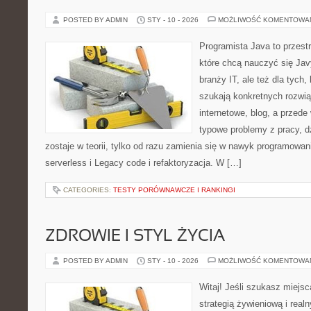
POSTED BY ADMIN
STY - 10 - 2026
MOŻLIWOŚĆ KOMENTOWA
Programista Java to przest
które chcą nauczyć się Jav
branży IT, ale też dla tych, 
szukają konkretnych rozwią
internetowe, blog, a przede
typowe problemy z pracy, d
zostaje w teorii, tylko od razu zamienia się w nawyk programowa
serverless i Legacy code i refaktoryzacja. W […]
CATEGORIES:
TESTY PORÓWNAWCZE I RANKINGI
ZDROWIE I STYL ŻYCIA
POSTED BY ADMIN
STY - 10 - 2026
MOŻLIWOŚĆ KOMENTOWA
Witaj! Jeśli szukasz miejsc
strategią żywieniową i real