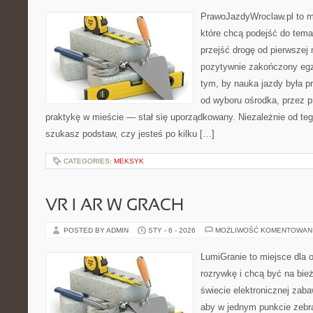
PrawoJazdyWroclaw.pl to m
które chcą podejść do tema
przejść drogę od pierwszej 
pozytywnie zakończony egz
tym, by nauka jazdy była p
od wyboru ośrodka, przez pr
praktykę w mieście — stał się uporządkowany. Niezależnie od teg
szukasz podstaw, czy jesteś po kilku […]
CATEGORIES:
MEKSYK
VR I AR W GRACH
POSTED BY ADMIN
STY - 6 - 2026
MOŻLIWOŚĆ KOMENTOWAN
LumiGranie to miejsce dla 
rozrywkę i chcą być na bież
świecie elektronicznej zaba
aby w jednym punkcie zebrać