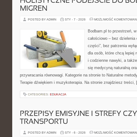
HOLISTYCZNE PODEJŚCIE DO BÓ
MIGREN
POSTED BY ADMIN
STY - 7 - 2026
MOŻLIWOŚĆ KOMENTOWAN
Bodbam.pl to przestrzeń, w 
całościowo – bez dzielenia 
części”, bez patrzenia wyłą
dla osób, które chcą lepiej
i codzienne nawyki, a także 
się medycyną naturalną or
przywracania równowagi. Kategorie na stronie to Naturalne metody
Terapie dźwiękiem i muzykoterapia. Na stronie znajdziesz treści,
CATEGORIES:
EDUKACJA
PRZEPISY EMISYJNE I STREFY CZ
TRANSPORTU
POSTED BY ADMIN
STY - 6 - 2026
MOŻLIWOŚĆ KOMENTOWAN