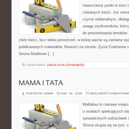
nowoczesny punkt w sieci 
ciekawych treści. Już sama
czymś niebanalnym, dlateg
uwagę użytkowników, którzy
do prezentowania tematów. 
zbiór treści, lecz lekka przestrzeń, w której ważne są zarówno wy
publikowanych materiałów. Nowości na stronie: Życie Codzienne 
Strona Madlennn […]
CATEGORIES:
ZAKUP AUTA UŻYWANEGO
MAMA I TATA
POSTED BY ADMIN
KWI - 30 - 2026
MOŻLIWOŚĆ KOMENTOWA
Wallaboo to ciekawe miejsc
o osobach opiekujących się
sprawdzonych wskazówek 
Strona skupia się na tym, 