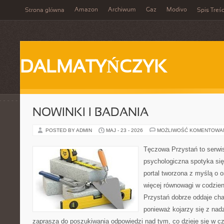
Amazon
Archiwum
Gaz
Modivo
Strona główna
Spis Treśc
DALMATYŃCZYK
NOWINKI I BADANIA
POSTED BY ADMIN
MAJ - 23 - 2026
MOŻLIWOŚĆ KOMENTOWA
Tęczowa Przystań to serwi
psychologiczna spotyka się
portal tworzona z myślą o 
więcej równowagi w codzie
Przystań dobrze oddaje cha
ponieważ kojarzy się z nadz
zaprasza do poszukiwania odpowiedzi nad tym, co dzieje się w c