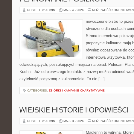
POSTED BY ADMIN
MAJ - 4 - 2026
MOŻLIWOŚĆ KOMENTOWAN
nowoczesne bistro to przest
stworzone dla osobach cen
Strona internetowa pokazuje
propozycje kulinarne mają b
również dopasowane do cod
internetowa wizytówka, któ
odwiedzających, poszukujących miejsca na obiad. Polecam Plano
Kuchni. Już od pierwszego kontaktu z nazwą można odnieść wraże
czytelność połączoną z kulinarnością. To nie […]
CATEGORIES:
ZBIÓRKI I KAMPANIE CHARYTATYWNE
WIEJSKIE HISTORIE I OPOWIEŚCI
POSTED BY ADMIN
MAJ - 3 - 2026
MOŻLIWOŚĆ KOMENTOWAN
Madlennn to witryna, które