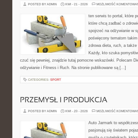
POSTED BY ADMIN
KWI - 21 - 2026
MOŻLIWOŚĆ KOMENTOWA
ten serwis to portal, które
które chcą zadbać o zdrowi
spojrzeć na odżywianie w s
poświęcony tematom takim 
zdrowa dieta, ruch, a takż
Każdy, kto szuka pomysłów, 
czuć się pewniej, znajdzie tutaj pomocne wskazówki. Polecam D
odżywianie i Fitness i Ruch. Na stronie publikowane są […]
CATEGORIES:
SPORT
PRZEMYSŁ I PRODUKCJA
POSTED BY ADMIN
KWI - 20 - 2026
MOŻLIWOŚĆ KOMENTOWA
Auto Jarmark to współczesn
pasjonują się światem poja
myślą o czytelnikach, któr