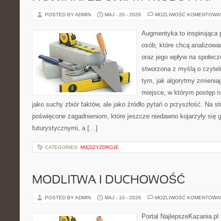
POSTED BY ADMIN
MAJ - 20 - 2026
MOŻLIWOŚĆ KOMENTOWA
Augmentyka to inspirująca p
osób, które chcą analizowa
oraz jego wpływ na społecz
stworzona z myślą o czyteln
tym, jak algorytmy zmienia
miejsce, w którym postęp ni
jako suchy zbiór faktów, ale jako źródło pytań o przyszłość. Na s
poświęcone zagadnieniom, które jeszcze niedawno kojarzyły się g
futurystycznymi, a […]
CATEGORIES:
MIĘDZYZDROJE
MODLITWA I DUCHOWOŚĆ
POSTED BY ADMIN
MAJ - 10 - 2026
MOŻLIWOŚĆ KOMENTOWA
Portal NajlepszeKazania.pl