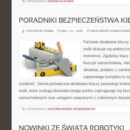
CATEGORIES:
GÓRSKA KUCHNIA
PORADNIKI BEZPIECZEŃSTWA K
POSTED BY ADMIN
MAJ - 21 - 2026
MOŻLIWOŚĆ KOMENTOWA
Fachowe dorabianie kluczy t
osób okazuje się praktycz
momencie. Zgubiony klucz 
kluczyk samochodowy, niedz
obudowa, problem z zamkie
zapasowego kompletu to syt
szybkość. Strona poświęcona dorabianiu kluczy prezentuje konkre
osób, które szukają doświadczonego punktu zajmującego się klu
samochodowymi oraz usługami związanymi z codziennym bezpie
CATEGORIES:
HISTORIA MAREK ROWEROWYCH
NOWINKI ZE ŚWIATA ROBOTYKI