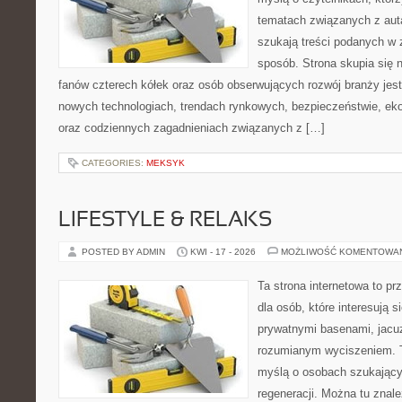
tematach związanych z aut
szukają treści podanych w 
sposób. Strona skupia się 
fanów czterech kółek oraz osób obserwujących rozwój branży jest
nowych technologiach, trendach rynkowych, bezpieczeństwie, ekol
oraz codziennych zagadnieniach związanych z […]
CATEGORIES:
MEKSYK
LIFESTYLE & RELAKS
POSTED BY ADMIN
KWI - 17 - 2026
MOŻLIWOŚĆ KOMENTOWA
Ta strona internetowa to pr
dla osób, które interesują s
prywatnymi basenami, jacu
rozumianym wyciszeniem. T
myślą o osobach szukającyc
regeneracji. Można tu znal