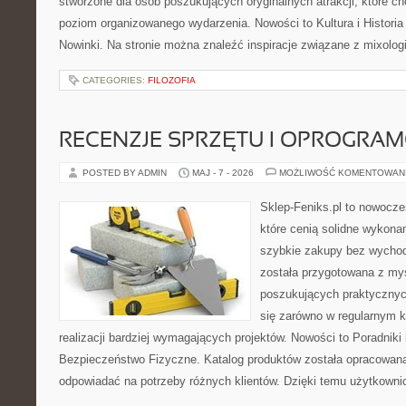
stworzone dla osób poszukujących oryginalnych atrakcji, które 
poziom organizowanego wydarzenia. Nowości to Kultura i Historia 
Nowinki. Na stronie można znaleźć inspiracje związane z mixolog
CATEGORIES:
FILOZOFIA
RECENZJE SPRZĘTU I OPROGRA
POSTED BY ADMIN
MAJ - 7 - 2026
MOŻLIWOŚĆ KOMENTOWAN
Sklep-Feniks.pl to nowocze
które cenią solidne wykonan
szybkie zakupy bez wychod
została przygotowana z my
poszukujących praktycznyc
się zarówno w regularnym k
realizacji bardziej wymagających projektów. Nowości to Poradniki i 
Bezpieczeństwo Fizyczne. Katalog produktów została opracowana
odpowiadać na potrzeby różnych klientów. Dzięki temu użytkown