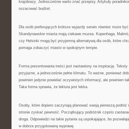
krajobrazy. Jednocześnie warto znać przepisy. Artykuły poradnik
oszacować budżet.
Dla osób preferujących krótsze wyjazdy serwis również może by
Skandynawskie miasta mają ciekawe muzea. Kopenhaga, Malmö,
czy Helsinki mogą być przyjemną alternatywą dla osób, które chc
pomaga zobaczyć miasto w spokojnym tempie.
Forma prezentowania treści jest nastawiony na inspirację. Tekst
przyjazne, a jednocześnie pełne klimatu. To ważne, ponieważ dobr
powinien jedynie powielać oczywistych informacji, ale powinien t
Taka forma sprawia, że lektura jest lekka.
Osoby, które dopiero zaczynają planować swoją pierwszą podróż 
stronie zyskać pewność. Początkujący podróżnik często zastanaw
droga. Odpowiedzi na takie pytania są uspokajające, bo pozwalaj
w dobrze przygotowaną wyprawę.