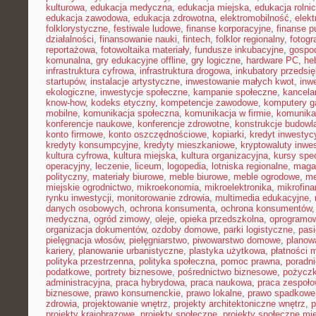
kulturowa
,
edukacja medyczna
,
edukacja miejska
,
edukacja rolni
edukacja zawodowa
,
edukacja zdrowotna
,
elektromobilność
,
elek
folklorystyczne
,
festiwale ludowe
,
finanse korporacyjne
,
finanse p
działalności
,
finansowanie nauki
,
fintech
,
folklor regionalny
,
fotogr
reportażowa
,
fotowoltaika materiały
,
fundusze inkubacyjne
,
gospod
komunalna
,
gry edukacyjne offline
,
gry logiczne
,
hardware PC
,
he
infrastruktura cyfrowa
,
infrastruktura drogowa
,
inkubatory przedsię
startupów
,
instalacje artystyczne
,
inwestowanie małych kwot
,
inw
ekologiczne
,
inwestycje społeczne
,
kampanie społeczne
,
kancela
know-how
,
kodeks etyczny
,
kompetencje zawodowe
,
komputery 
mobilne
,
komunikacja społeczna
,
komunikacja w firmie
,
komunika
konferencje naukowe
,
konferencje zdrowotne
,
konstrukcje budowl
konto firmowe
,
konto oszczędnościowe
,
kopiarki
,
kredyt inwestyc
kredyty konsumpcyjne
,
kredyty mieszkaniowe
,
kryptowaluty inwe
kultura cyfrowa
,
kultura miejska
,
kultura organizacyjna
,
kursy spec
operacyjny
,
leczenie
,
liceum
,
logopedia
,
lotniska regionalne
,
maga
polityczny
,
materiały biurowe
,
meble biurowe
,
meble ogrodowe
,
me
miejskie ogrodnictwo
,
mikroekonomia
,
mikroelektronika
,
mikrofin
rynku inwestycji
,
monitorowanie zdrowia
,
multimedia edukacyjne
,
danych osobowych
,
ochrona konsumenta
,
ochrona konsumentów
medyczna
,
ogród zimowy
,
oleje
,
opieka przedszkolna
,
oprogramow
organizacja dokumentów
,
ozdoby domowe
,
parki logistyczne
,
pas
pielęgnacja włosów
,
pielęgniarstwo
,
piwowarstwo domowe
,
planow
kariery
,
planowanie urbanistyczne
,
plastyka użytkowa
,
płatności 
polityka przestrzenna
,
polityka społeczna
,
pomoc prawna
,
poradni
podatkowe
,
portrety biznesowe
,
pośrednictwo biznesowe
,
pożycz
administracyjna
,
praca hybrydowa
,
praca naukowa
,
praca zespoło
biznesowe
,
prawo konsumenckie
,
prawo lokalne
,
prawo spadkowe
zdrowia
,
projektowanie wnętrz
,
projekty architektoniczne wnętrz
,
p
projekty krajobrazowe
,
projekty społeczne
,
projekty społeczne mie