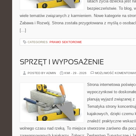
latach życia dziecka jest 
bezpieczeństwie. To blog,
wiele tematów związanych z karmieniem. Nowe kategorie na stroni
Zabawa i Rozwój. Strona została przygotowana z myślą o osobac
[…]
CATEGORIES:
PRAWO SEKTOROWE
SPRZĘT I WYPOSAŻENIE
POSTED BY ADMIN
KWI - 29 - 2026
MOŻLIWOŚĆ KOMENTOWA
Strona internetowa poświę
wypoczynkowi to doskonałe 
planują wyjazd związanej z
Tematyka strony koncentru
kajakowych, dzięki czemu
znaleźć praktyczne wskazó
wolnego czasu nad rzeką. To miejsce stworzone zarówno dla począ
zaawansowanych kajakarzy. Zobacz: Żeglarstwo Turystyczne i Jac