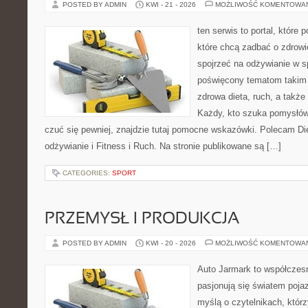
POSTED BY ADMIN
KWI - 21 - 2026
MOŻLIWOŚĆ KOMENTOWA
ten serwis to portal, które
które chcą zadbać o zdrowi
spojrzeć na odżywianie w s
poświęcony tematom takim 
zdrowa dieta, ruch, a takż
Każdy, kto szuka pomysłów, 
czuć się pewniej, znajdzie tutaj pomocne wskazówki. Polecam D
odżywianie i Fitness i Ruch. Na stronie publikowane są […]
CATEGORIES:
SPORT
PRZEMYSŁ I PRODUKCJA
POSTED BY ADMIN
KWI - 20 - 2026
MOŻLIWOŚĆ KOMENTOWA
Auto Jarmark to współczesn
pasjonują się światem poja
myślą o czytelnikach, któr