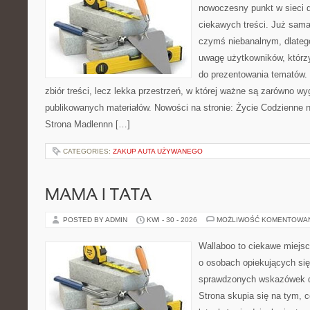
nowoczesny punkt w sieci 
ciekawych treści. Już sama
czymś niebanalnym, dlateg
uwagę użytkowników, którzy
do prezentowania tematów. 
zbiór treści, lecz lekka przestrzeń, w której ważne są zarówno wy
publikowanych materiałów. Nowości na stronie: Życie Codzienne 
Strona Madlennn […]
CATEGORIES:
ZAKUP AUTA UŻYWANEGO
MAMA I TATA
POSTED BY ADMIN
KWI - 30 - 2026
MOŻLIWOŚĆ KOMENTOWA
Wallaboo to ciekawe miejsc
o osobach opiekujących się
sprawdzonych wskazówek 
Strona skupia się na tym, 