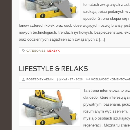
tematach związanych z aut
szukają treści podanych w 
sposób. Strona skupia się 
fanów czterech kółek oraz osób obserwujących rozwój branży jest
nowych technologiach, trendach rynkowych, bezpieczeństwie, ekol
oraz codziennych zagadnieniach związanych z […]
CATEGORIES:
MEKSYK
LIFESTYLE & RELAKS
POSTED BY ADMIN
KWI - 17 - 2026
MOŻLIWOŚĆ KOMENTOWA
Ta strona internetowa to pr
dla osób, które interesują s
prywatnymi basenami, jacu
rozumianym wyciszeniem. T
myślą o osobach szukającyc
regeneracji. Można tu znal