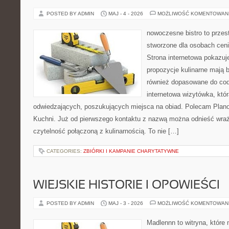
POSTED BY ADMIN
MAJ - 4 - 2026
MOŻLIWOŚĆ KOMENTOWAN
nowoczesne bistro to przest
stworzone dla osobach cen
Strona internetowa pokazuje
propozycje kulinarne mają b
również dopasowane do cod
internetowa wizytówka, któ
odwiedzających, poszukujących miejsca na obiad. Polecam Plano
Kuchni. Już od pierwszego kontaktu z nazwą można odnieść wraże
czytelność połączoną z kulinarnością. To nie […]
CATEGORIES:
ZBIÓRKI I KAMPANIE CHARYTATYWNE
WIEJSKIE HISTORIE I OPOWIEŚCI
POSTED BY ADMIN
MAJ - 3 - 2026
MOŻLIWOŚĆ KOMENTOWAN
Madlennn to witryna, które