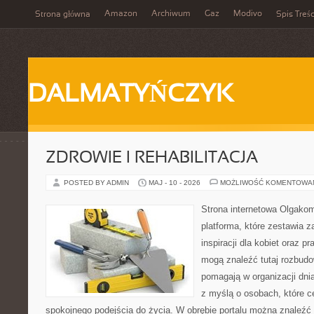
Amazon
Archiwum
Gaz
Modivo
Strona główna
Spis Treśc
DALMATYŃCZYK
ZDROWIE I REHABILITACJA
POSTED BY ADMIN
MAJ - 10 - 2026
MOŻLIWOŚĆ KOMENTOWA
Strona internetowa Olgako
platforma, które zestawia z
inspiracji dla kobiet oraz p
mogą znaleźć tutaj rozbudo
pomagają w organizacji dni
z myślą o osobach, które ce
spokojnego podejścia do życia. W obrębie portalu można znaleźć 