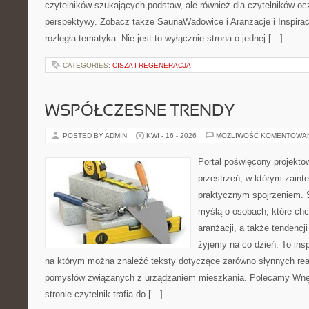
czytelników szukających podstaw, ale również dla czytelników o
perspektywy. Zobacz także SaunaWadowice i Aranżacje i Inspiracj
rozległa tematyka. Nie jest to wyłącznie strona o jednej […]
CATEGORIES:
CISZA I REGENERACJA
WSPÓŁCZESNE TRENDY
POSTED BY ADMIN
KWI - 16 - 2026
MOŻLIWOŚĆ KOMENTOWA
Portal poświęcony projektow
przestrzeń, w którym zaint
praktycznym spojrzeniem. S
myślą o osobach, które chcą
aranżacji, a także tendencj
żyjemy na co dzień. To ins
na którym można znaleźć teksty dotyczące zarówno słynnych reali
pomysłów związanych z urządzaniem mieszkania. Polecamy Wnętr
stronie czytelnik trafia do […]