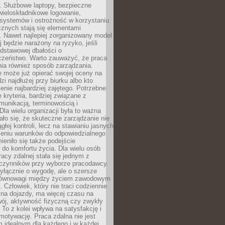
. Służbowe laptopy, bezpieczne
wieloskładnikowe logowanie,
 systemów i ostrożność w korzystaniu
icznych stają się elementami
. Nawet najlepiej zorganizowany model
j będzie narażony na ryzyko, jeśli
dstawowej dbałości o
czeństwo. Warto zauważyć, że praca
ia również sposób zarządzania.
e może już opierać swojej oceny na
zi najdłużej przy biurku albo kto
enie najbardziej zajętego. Potrzebne
e kryteria, bardziej związane z
munikacją, terminowością i
Dla wielu organizacji była to ważna
ało się, że skuteczne zarządzanie nie
głej kontroli, lecz na stawianiu jasnych
rzeniu warunków do odpowiedzialnego
mieniło się także podejście
do komfortu życia. Dla wielu osób
acy zdalnej stała się jednym z
czynników przy wyborze pracodawcy.
yłącznie o wygodę, ale o szersze
równowagi między życiem zawodowym
 Człowiek, który nie traci codziennie
 na dojazdy, ma więcej czasu na
wój, aktywność fizyczną czy zwykły
To z kolei wpływa na satysfakcję i
motywację. Praca zdalna nie jest
 idealnym dla każdego i w każdej