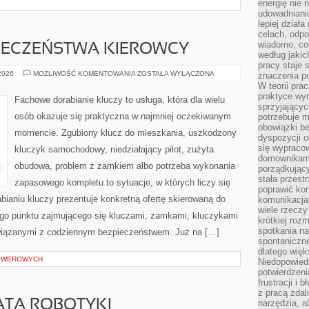
energię nie n
udowadniani
lepiej dział
celach, odpo
wiadomo, co 
PIECZEŃSTWA KIEROWCY
według jaki
pracy staje s
PORADNIKI
 2026
MOŻLIWOŚĆ KOMENTOWANIA
ZOSTAŁA WYŁĄCZONA
znaczenia p
BEZPIECZEŃSTWA
W teorii pra
KIEROWCY
praktyce wy
Fachowe dorabianie kluczy to usługa, która dla wielu
sprzyjający
osób okazuje się praktyczna w najmniej oczekiwanym
potrzebuje 
obowiązki be
momencie. Zgubiony klucz do mieszkania, uszkodzony
dyspozycji o
się wypracow
kluczyk samochodowy, niedziałający pilot, zużyta
domownikami
obudowa, problem z zamkiem albo potrzeba wykonania
porządkujący
stała przest
zapasowego kompletu to sytuacje, w których liczy się
poprawić ko
ianiu kluczy prezentuje konkretną ofertę skierowaną do
komunikacja
wiele rzecz
go punktu zajmującego się kluczami, zamkami, kluczykami
krótkiej roz
spotkania n
iązanymi z codziennym bezpieczeństwem. Już na […]
spontaniczne
dlatego więk
ROWEROWYCH
Niedopowiedz
potwierdzen
frustracji i 
z pracą zdal
ATA ROBOTYKI
narzędzia, a