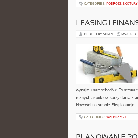
CATEGORIES:
PODRÓŻE EKOTURY
LEASING I FINA
POSTED BY ADMIN
MAJ - 5 - 2
wynajmu samochodów. To strona 
różnych aspektów korzystania z a
Nowości na stronie Eksploatacja i
CATEGORIES:
WAŁBRZYCH
PLANOWANIE PO