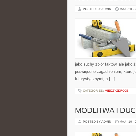
POSTED BY ADMIN
MAJ - 20 -
jako suchy zbiór faktów, ale jako 
poświęcone zagadnieniom, które je
futurystycznymi, a […]
CATEGORIES:
MIĘDZYZDROJE
MODLITWA I D
POSTED BY ADMIN
MAJ - 10 -