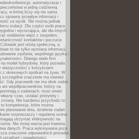
ideokonferencje, automatyzacje i
pieczeństwa w jedną codzienną
racy, w której liczy się nie sama
cz sprawny przepływ informacji i
lność za wynik. Nie można jednak
lemu izolacji. Dla części osób praca
wygodna i wyciszająca, ale dla innych
ać osłabienie więzi z zespołem,
ontaniczność kontaktów i poczucie
Człowiek jest istotą społeczną, a
dowe to nie tylko wymiana informacji,
udowanie zaufania, wspólnego języka i
ynależności. Dlatego wiele firm
 na model hybrydowy, który pozwala
y elastyczności z korzyściami
i z okresowych spotkań na żywo. W
ej szczególne znaczenie ma również
ść. Gdy pracownik nie ma obok siebie
 ani współpracowników, którzy na
ypominają o zadaniach, musi umieć
własny czas, ustalać priorytety i
 zmiany. Nie każdemu przychodzi to
ą to kompetencje, które można
bre planowanie dnia, dzielenie zadań
ikanie rozpraszaczy i regularna ocena
magają utrzymać efektywność na
omie. Nie mniej ważna jest kwestia
twa danych. Praca wykonywana poza
ksza znaczenie odpowiednich procedur,
ń urządzeń i świadomości