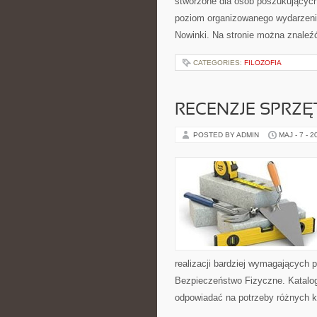
stworzone dla osób poszukujących 
poziom organizowanego wydarzenia.
Nowinki. Na stronie można znaleźć
CATEGORIES:
FILOZOFIA
RECENZJE SPRZ
POSTED BY ADMIN
MAJ - 7 - 2
realizacji bardziej wymagających pr
Bezpieczeństwo Fizyczne. Katalog
odpowiadać na potrzeby różnych k