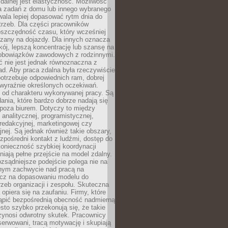
zdalnej jest elastyczność. Możliwość
 zadań z domu lub innego wybranego
ala lepiej dopasować rytm dnia do
trzeb. Dla części pracowników
oszczędność czasu, który wcześniej
czany na dojazdy. Dla innych oznacza
ój, lepszą koncentrację lub szansę na
obowiązków zawodowych z rodzinnymi.
 nie jest jednak równoznaczna z
d. Aby praca zdalna była rzeczywiście
otrzebuje odpowiednich ram, dobrej
i wyraźnie określonych oczekiwań.
y od charakteru wykonywanej pracy. Są
ania, które bardzo dobrze nadają się
i poza biurem. Dotyczy to między
 analitycznej, programistycznej,
 redakcyjnej, marketingowej czy
jnej. Są jednak również takie obszary,
zpośredni kontakt z ludźmi, dostęp do
konieczność szybkiej koordynacji
dniają pełne przejście na model zdalny.
ozsądniejsze podejście polega nie na
jnym zachwycie nad pracą na
lecz na dopasowaniu modelu do
rzeb organizacji i zespołu. Skuteczna
 opiera się na zaufaniu. Firmy, które
tąpić bezpośrednią obecność nadmierną
ęsto szybko przekonują się, że takie
zynosi odwrotny skutek. Pracownicy
serwowani, tracą motywację i skupiają