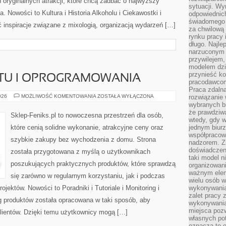
oryginalnych atrakcji, które chcą zadbać o najwyższy
sytuacji. Wy
 Nowości to Kultura i Historia Alkoholu i Ciekawostki i
odpowiednich
świadomego 
 inspiracje związane z mixologią, organizacją wydarzeń […]
za chwilową
rynku pracy 
długo. Najlep
narzuconym 
przywilejem
modelem dzia
przynieść ko
ĘTU I OPROGRAMOWANIA
pracodawco
Praca zdalna
RECENZJE
026
MOŻLIWOŚĆ KOMENTOWANIA
ZOSTAŁA WYŁĄCZONA
rozwiązanie 
SPRZĘTU
wybranych br
I
że prawdziwa
OPROGRAMOWANIA
Sklep-Feniks.pl to nowoczesna przestrzeń dla osób,
wtedy, gdy 
które cenią solidne wykonanie, atrakcyjne ceny oraz
jednym biurz
współpracow
szybkie zakupy bez wychodzenia z domu. Strona
nadzorem. Z
doświadczeni
została przygotowana z myślą o użytkownikach
taki model 
poszukujących praktycznych produktów, które sprawdzą
organizowani
ważnym elem
się zarówno w regularnym korzystaniu, jak i podczas
wielu osób 
ojektów. Nowości to Poradniki i Tutoriale i Monitoring i
wykonywania
zalet pracy 
 produktów została opracowana w taki sposób, aby
wykonywania
miejsca pozw
lientów. Dzięki temu użytkownicy mogą […]
własnych po
oznacza to 