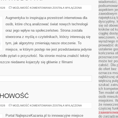
wiadomości, 
podsumowani
NOWINKI
 2026
MOŻLIWOŚĆ KOMENTOWANIA
ZOSTAŁA WYŁĄCZONA
aspektem je
ZE
zawodowym a
ŚWIATA
ROBOTYKI
największą t
Augmentyka to inspirująca przestrzeń internetowa dla
dyscypliny, 
osób, które chcą analizować świat nowych technologii
się od obowi
kroków od ku
oraz jego wpływ na społeczeństwo. Strona została
ciągłej dos
stworzona z myślą o czytelnikach, którzy interesują się
wieczorem, w
wyraźnego m
tym, jak algorytmy zmieniają nasze otoczenie. To
prowadzić do
ustalenie go
miejsce, w którym postęp nie jest przedstawiana jedynie
kończenia o
źródło pytań o przyszłość. Na stronie można znaleźć teksty
przeznaczon
może też po
szcze niedawno kojarzyły się głównie z filmami
całość. Dla
do ofert bez
oznacza moż
najbliższej 
większą pulę
szukać zatru
ich kompeten
Ten model o
UCHOWOŚĆ
osób mieszk
miejskimi. W
że nowoczes
MODLITWA
 2026
MOŻLIWOŚĆ KOMENTOWANIA
ZOSTAŁA WYŁĄCZONA
częściej fun
I
DUCHOWOŚĆ
zaawansowa
Portal NajlepszeKazania.pl to innowacyjne miejsce
do zarządzan