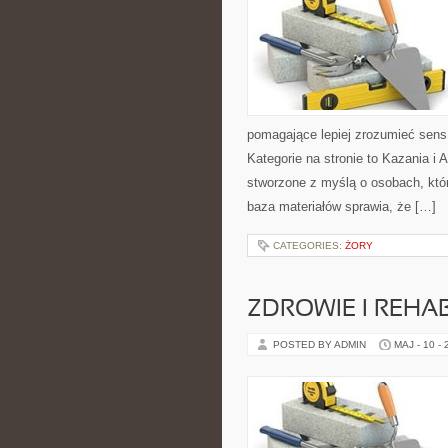
pomagające lepiej zrozumieć sen
Kategorie na stronie to Kazania i 
stworzone z myślą o osobach, któr
baza materiałów sprawia, że […]
CATEGORIES:
ŻORY
ZDROWIE I REHAB
POSTED BY ADMIN
MAJ - 10 -