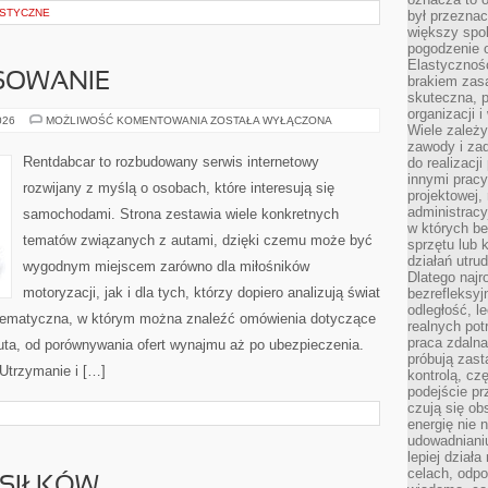
STYCZNE
był przezna
większy spok
pogodzenie 
Elastyczność
NSOWANIE
brakiem zasa
skuteczna, p
organizacji 
LEASING
026
MOŻLIWOŚĆ KOMENTOWANIA
ZOSTAŁA WYŁĄCZONA
Wiele zależ
I
FINANSOWANIE
zawody i zad
Rentdabcar to rozbudowany serwis internetowy
do realizacj
innymi pracy
rozwijany z myślą o osobach, które interesują się
projektowej,
administracy
samochodami. Strona zestawia wiele konkretnych
w których be
tematów związanych z autami, dzięki czemu może być
sprzętu lub 
działań utru
wygodnym miejscem zarówno dla miłośników
Dlatego najr
motoryzacji, jak i dla tych, którzy dopiero analizują świat
bezrefleksy
odległość, 
tematyczna, w którym można znaleźć omówienia dotyczące
realnych pot
praca zdalna
uta, od porównywania ofert wynajmu aż po ubezpieczenia.
próbują zas
 Utrzymanie i […]
kontrolą, cz
podejście pr
czują się ob
energię nie n
udowadniani
lepiej dział
celach, odpo
SIŁKÓW