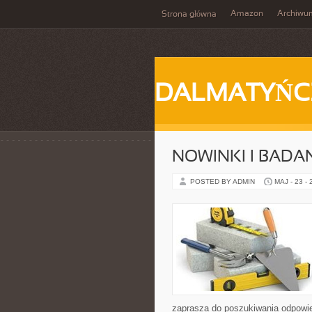
Amazon
Archiwu
Strona główna
DALMATYŃC
NOWINKI I BADA
POSTED BY ADMIN
MAJ - 23 -
zaprasza do poszukiwania odpowie