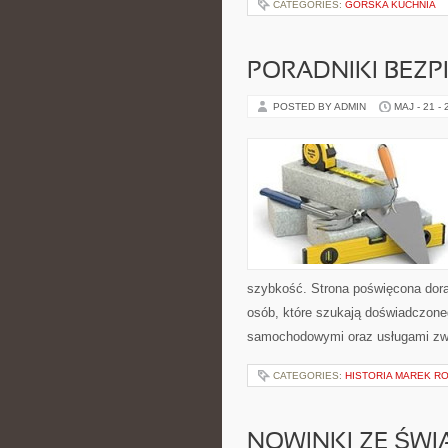
CATEGORIES:
GÓRSKA KUCHNIA
PORADNIKI BEZ
POSTED BY ADMIN
MAJ - 21 -
szybkość. Strona poświęcona dorab
osób, które szukają doświadczone
samochodowymi oraz usługami zw
CATEGORIES:
HISTORIA MAREK 
NOWINKI ZE ŚWI