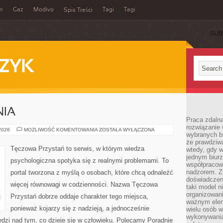
m
Gaz
Modivo
Tagi
Tagi
Spis Treści
SUB
ZYK
NIA
Praca zdalna
rozwiązanie 
NOWINKI
 2026
MOŻLIWOŚĆ KOMENTOWANIA
ZOSTAŁA WYŁĄCZONA
wybranych br
I
BADANIA
że prawdziwa
Tęczowa Przystań to serwis, w którym wiedza
wtedy, gdy 
jednym biurz
psychologiczna spotyka się z realnymi problemami. To
współpracow
nadzorem. Z
portal tworzona z myślą o osobach, które chcą odnaleźć
doświadczeni
więcej równowagi w codzienności. Nazwa Tęczowa
taki model 
organizowani
Przystań dobrze oddaje charakter tego miejsca,
ważnym elem
ponieważ kojarzy się z nadzieją, a jednocześnie
wielu osób 
wykonywania
dzi nad tym, co dzieje się w człowieku. Polecamy Poradnie