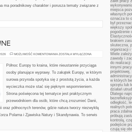
zalet pracy 
wykonywania
rona ma poradnikowy charakter i porusza tematy związane z
miejsca pozw
własnych po
oznacza to 
był przezna
większy spok
pogodzenie 
Elastyczność
brakiem zasa
WNE
skuteczna, p
organizacji 
Wiele zależ
PODRÓŻE
 2026
MOŻLIWOŚĆ KOMENTOWANIA
ZOSTAŁA WYŁĄCZONA
AKTYWNE
zawody i zad
do realizacj
Północ Europy to kraina, które nieustannie przyciąga
innymi pracy
projektowej,
osoby planujące wyprawy. To zakątek Europy, w którym
administracy
surowa przyroda spotyka się z prostotą życia, a każda
w których be
sprzętu lub 
wycieczka może stać się pięknym wspomnieniem.
działań utru
Strona poświęcona tej tematyce jest praktycznym
Dlatego najr
bezrefleksy
przewodnikiem dla osób, które chcą zrozumieć Danii,
odległość, 
realnych pot
ndii oraz północnych terenów, gdzie natura tworzy niezwykłą
praca zdalna
Zorza Polarna i Zjawiska Natury i Skandynawia. To serwis
próbują zas
kontrolą, cz
podejście pr
czują się ob