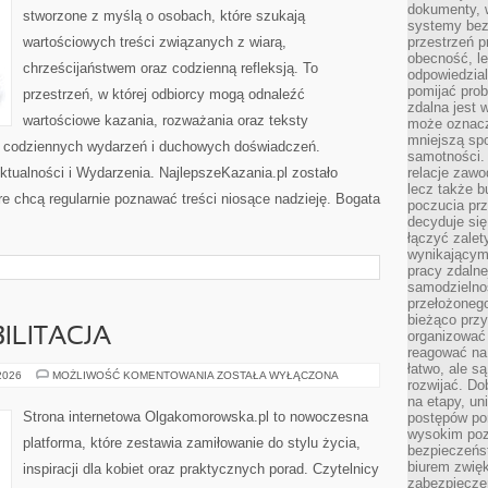
dokumenty, w
stworzone z myślą o osobach, które szukają
systemy bez
wartościowych treści związanych z wiarą,
przestrzeń p
obecność, le
chrześcijaństwem oraz codzienną refleksją. To
odpowiedzia
pomijać prob
przestrzeń, w której odbiorcy mogą odnaleźć
zdalna jest 
wartościowe kazania, rozważania oraz teksty
może oznacz
mniejszą sp
s codziennych wydarzeń i duchowych doświadczeń.
samotności. 
Aktualności i Wydarzenia. NajlepszeKazania.pl zostało
relacje zawo
lecz także b
e chcą regularnie poznawać treści niosące nadzieję. Bogata
poczucia prz
decyduje się
łączyć zalet
wynikającym
pracy zdaln
samodzielno
przełożonego
bieżąco prz
ILITACJA
organizować 
reagować na
łatwo, ale s
ZDROWIE
 2026
MOŻLIWOŚĆ KOMENTOWANIA
ZOSTAŁA WYŁĄCZONA
rozwijać. Do
I
REHABILITACJA
na etapy, un
Strona internetowa Olgakomorowska.pl to nowoczesna
postępów po
wysokim pozi
platforma, które zestawia zamiłowanie do stylu życia,
bezpieczeńs
biurem zwię
inspiracji dla kobiet oraz praktycznych porad. Czytelnicy
zabezpiecze