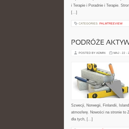
i Terapie i Poradnie i Terapie. St
[…]
CATEGORIES:
PALMTREEVIEW
PODRÓŻE AKTY
POSTED BY ADMIN
MAJ - 22 -
Szwecji, Norwegii, Finlandii, Isla
atmosferę. Nowości na stronie to 
dla tych, […]