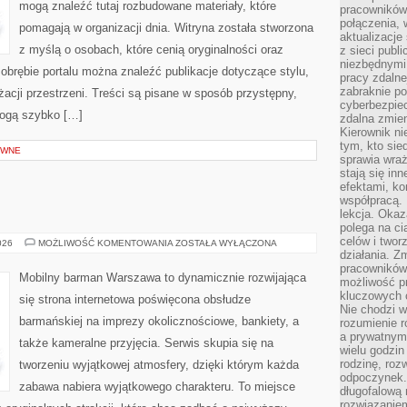
mogą znaleźć tutaj rozbudowane materiały, które
pracowników
połączenia, 
pomagają w organizacji dnia. Witryna została stworzona
aktualizacje
z myślą o osobach, które cenią oryginalności oraz
z sieci publ
niezbędnymi
obrębie portalu można znaleźć publikacje dotyczące stylu,
pracy zdalne
zabraknie po
nżacji przestrzeni. Treści są pisane w sposób przystępny,
cyberbezpie
mogą szybko […]
zdalna zmien
Kierownik ni
tym, kto sied
YWNE
sprawia wraż
stają się inn
efektami, ko
współpracą. 
lekcja. Okaz
polega na cią
celów i two
ŚWIAT
026
MOŻLIWOŚĆ KOMENTOWANIA
ZOSTAŁA WYŁĄCZONA
WÓDKI
działania. Z
pracowników 
Mobilny barman Warszawa to dynamicznie rozwijająca
możliwość pr
kluczowych 
się strona internetowa poświęcona obsłudze
Nie chodzi w
barmańskiej na imprezy okolicznościowe, bankiety, a
rozumienie 
a prywatnym.
także kameralne przyjęcia. Serwis skupia się na
wielu godzin
rodzinę, roz
tworzeniu wyjątkowej atmosfery, dzięki którym każda
odpoczynek. 
zabawa nabiera wyjątkowego charakteru. To miejsce
długofalową 
rozwiązaniem