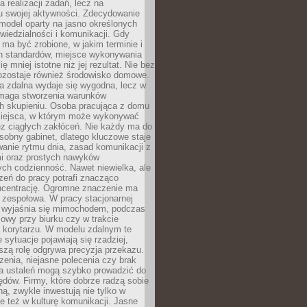
a realizacji zadań, lecz na
u swojej aktywności. Zdecydowanie
a model oparty na jasno określonych
wiedzialności i komunikacji. Gdy
ma być zrobione, w jakim terminie i
ch standardów, miejsce wykonywania
ię mniej istotne niż jej rezultat. Nie bez
ozostaje również środowisko domowe.
ca zdalna wydaje się wygodna, lecz w
maga stworzenia warunków
ch skupieniu. Osoba pracująca z domu
miejsca, w którym może wykonywać
z ciągłych zakłóceń. Nie każdy ma do
sobny gabinet, dlatego kluczowe staje
anie rytmu dnia, zasad komunikacji z
 oraz prostych nawyków
ch codzienność. Nawet niewielka, ale
rzeń do pracy potrafi znacząco
ncentrację. Ogromne znaczenie ma
 zespołowa. W pracy stacjonarnej
y wyjaśnia się mimochodem, podczas
mowy przy biurku czy w trakcie
a korytarzu. W modelu zdalnym te
 sytuacje pojawiają się rzadziej,
szą rolę odgrywa precyzja przekazu.
enia, niejasne polecenia czy brak
ia ustaleń mogą szybko prowadzić do
błędów. Firmy, które dobrze radzą sobie
ną, zwykle inwestują nie tylko w
le też w kulturę komunikacji. Jasne