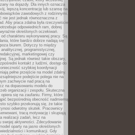
czany na dojazdy. Dla innych oznacza
ój, lepszą koncentrację lub szansę na
obowiązków zawodowych z rodzinnymi.
 nie jest jednak równoznaczna z
d. Aby praca zdalna była rzeczywiście
otrzebuje odpowiednich ram, dobrej
i wyraźnie określonych oczekiwań.
y od charakteru wykonywanej pracy. Są
ania, które bardzo dobrze nadają się
i poza biurem. Dotyczy to między
 analitycznej, programistycznej,
 redakcyjnej, marketingowej czy
jnej. Są jednak również takie obszary,
zpośredni kontakt z ludźmi, dostęp do
konieczność szybkiej koordynacji
dniają pełne przejście na model zdalny.
ozsądniejsze podejście polega nie na
jnym zachwycie nad pracą na
lecz na dopasowaniu modelu do
rzeb organizacji i zespołu. Skuteczna
 opiera się na zaufaniu. Firmy, które
tąpić bezpośrednią obecność nadmierną
ęsto szybko przekonują się, że takie
zynosi odwrotny skutek. Pracownicy
serwowani, tracą motywację i skupiają
a realizacji zadań, lecz na
u swojej aktywności. Zdecydowanie
a model oparty na jasno określonych
wiedzialności i komunikacji. Gdy