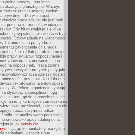
czytelne procesy i regularne
a okazują się niezbędne. Ważnym
st również granica między życiem
 prywatnym. Dla wielu osób
rudnością pracy zdalnej nie jest brak
lecz przeciwnie, trudność w odcięciu
ązków. Gdy biuro znajduje się kilka
chni czy sypialni, łatwo wpaść w tryb
tępności. Odpowiadanie na wiadomości
ydłużanie czasu pracy i brak
omentu zakończenia dnia mogą
 przeciążenia. Dlatego tak istotne jest
dzin pracy, rytuałów rozpoczynania i
bowiązków oraz szanowanie czasu
ego na odpoczynek. Praca zdalna
zytywnie wpływać na rynek pracy jako
 pracowników oznacza szerszy dostęp
 konieczności przeprowadzki. Dla firm
liwość rekrutowania talentów spoza
okolicy. W efekcie organizacje zyskują
 kandydatów, a specjaliści mogą
dnienia tam, gdzie naprawdę ceni się
cje, a nie tylko miejsce zamieszkania.
twiera nowe możliwości, zwłaszcza dla
ających poza dużymi ośrodkami
 środku tej analizy warto podkreślić,
ne środowisko pracy zdalnej coraz
kcjonuje jak
serwis dla
nych
łącząc komunikatory, narzędzia
ia zadaniami, współdzielone