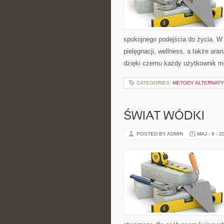
spokojnego podejścia do życia. W 
pielęgnacji, wellness, a także ara
dzięki czemu każdy użytkownik 
CATEGORIES:
METODY ALTERNAT
ŚWIAT WÓDKI
POSTED BY ADMIN
MAJ - 9 - 2