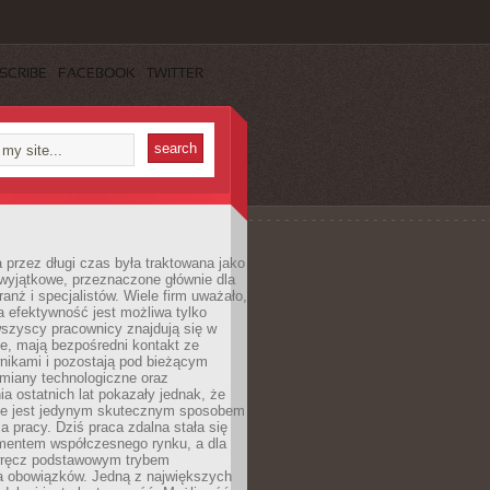
SCRIBE
FACEBOOK
TWITTER
 przez długi czas była traktowana jako
wyjątkowe, przeznaczone głównie dla
anż i specjalistów. Wiele firm uważało,
 efektywność jest możliwa tylko
wszyscy pracownicy znajdują się w
e, mają bezpośredni kontakt ze
nikami i pozostają pod bieżącym
miany technologiczne oraz
a ostatnich lat pokazały jednak, że
nie jest jedynym skutecznym sposobem
a pracy. Dziś praca zdalna stała się
entem współczesnego rynku, a dla
wręcz podstawowym trybem
 obowiązków. Jedną z największych