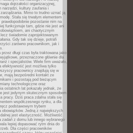
maga dojrzałości organizacyjnej,
 narzędzi, kultury zaufania i
zarządzania. Mimo to trudno uznać ją
 modę. Stała się trwałym elementem
i prawdopodobnie pozostanie nim na
iej funkcjonuje tam, gdzie nie jest ani
obowiązkiem, ani chaotycznym
, lecz świadomie zaprojektowanym
łania. Gdy tak się dzieje, potrafi
rzyści zarówno pracownikom, jak i
m.
 przez długi czas była traktowana jako
wyjątkowe, przeznaczone głównie dla
anż i specjalistów. Wiele firm uważało,
 efektywność jest możliwa tylko
wszyscy pracownicy znajdują się w
e, mają bezpośredni kontakt ze
nikami i pozostają pod bieżącym
miany technologiczne oraz
a ostatnich lat pokazały jednak, że
nie jest jedynym skutecznym sposobem
a pracy. Dziś praca zdalna stała się
entem współczesnego rynku, a dla
wręcz podstawowym trybem
 obowiązków. Jedną z największych
zdalnej jest elastyczność. Możliwość
 zadań z domu lub innego wybranego
ala lepiej dopasować rytm dnia do
trzeb. Dla części pracowników
oszczędność czasu, który wcześniej