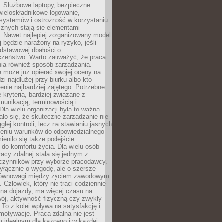
. Służbowe laptopy, bezpieczne
wieloskładnikowe logowanie,
 systemów i ostrożność w korzystaniu
icznych stają się elementami
. Nawet najlepiej zorganizowany model
j będzie narażony na ryzyko, jeśli
dstawowej dbałości o
czeństwo. Warto zauważyć, że praca
ia również sposób zarządzania.
e może już opierać swojej oceny na
zi najdłużej przy biurku albo kto
enie najbardziej zajętego. Potrzebne
e kryteria, bardziej związane z
munikacją, terminowością i
Dla wielu organizacji była to ważna
ało się, że skuteczne zarządzanie nie
głej kontroli, lecz na stawianiu jasnych
rzeniu warunków do odpowiedzialnego
mieniło się także podejście
do komfortu życia. Dla wielu osób
acy zdalnej stała się jednym z
czynników przy wyborze pracodawcy.
yłącznie o wygodę, ale o szersze
równowagi między życiem zawodowym
 Człowiek, który nie traci codziennie
 na dojazdy, ma więcej czasu na
wój, aktywność fizyczną czy zwykły
To z kolei wpływa na satysfakcję i
motywację. Praca zdalna nie jest
 idealnym dla każdego i w każdej