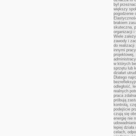
był przezna
większy spok
pogodzenie 
Elastyczność
brakiem zasa
skuteczna, p
organizacji 
Wiele zależ
zawody i zad
do realizacj
innymi pracy
projektowej,
administracy
w których be
sprzętu lub 
działań utru
Dlatego najr
bezrefleksy
odległość, 
realnych pot
praca zdalna
próbują zas
kontrolą, cz
podejście pr
czują się ob
energię nie n
udowadniani
lepiej dział
celach, odpo