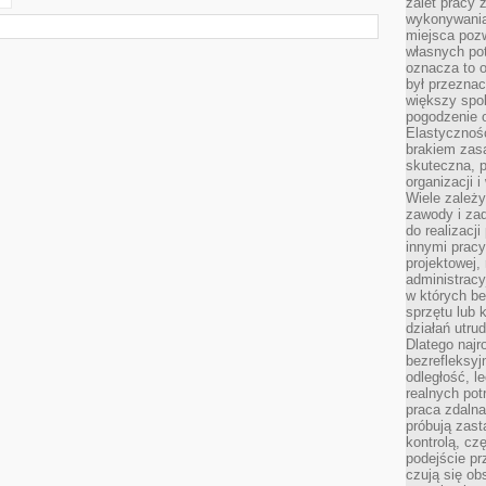
zalet pracy 
wykonywania
miejsca pozw
własnych po
oznacza to 
był przezna
większy spok
pogodzenie 
Elastyczność
brakiem zasa
skuteczna, p
organizacji 
Wiele zależ
zawody i zad
do realizacj
innymi pracy
projektowej,
administracy
w których be
sprzętu lub 
działań utru
Dlatego najr
bezrefleksy
odległość, 
realnych pot
praca zdalna
próbują zas
kontrolą, cz
podejście pr
czują się ob