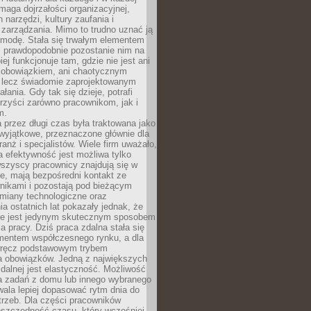
maga dojrzałości organizacyjnej,
 narzędzi, kultury zaufania i
zarządzania. Mimo to trudno uznać ją
 modę. Stała się trwałym elementem
i prawdopodobnie pozostanie nim na
iej funkcjonuje tam, gdzie nie jest ani
obowiązkiem, ani chaotycznym
, lecz świadomie zaprojektowanym
łania. Gdy tak się dzieje, potrafi
rzyści zarówno pracownikom, jak i
m.
 przez długi czas była traktowana jako
wyjątkowe, przeznaczone głównie dla
anż i specjalistów. Wiele firm uważało,
 efektywność jest możliwa tylko
wszyscy pracownicy znajdują się w
e, mają bezpośredni kontakt ze
nikami i pozostają pod bieżącym
miany technologiczne oraz
a ostatnich lat pokazały jednak, że
nie jest jedynym skutecznym sposobem
a pracy. Dziś praca zdalna stała się
entem współczesnego rynku, a dla
wręcz podstawowym trybem
 obowiązków. Jedną z największych
zdalnej jest elastyczność. Możliwość
 zadań z domu lub innego wybranego
ala lepiej dopasować rytm dnia do
trzeb. Dla części pracowników
oszczędność czasu, który wcześniej