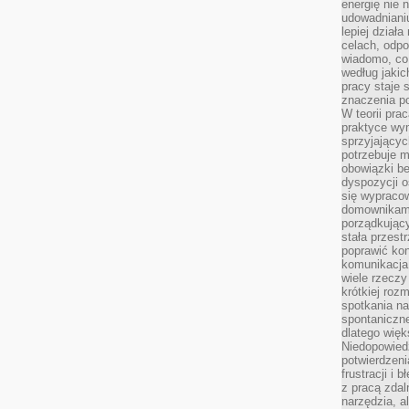
energię nie n
udowadniani
lepiej dział
celach, odpo
wiadomo, co 
według jaki
pracy staje s
znaczenia p
W teorii pra
praktyce wy
sprzyjający
potrzebuje 
obowiązki be
dyspozycji o
się wypracow
domownikami
porządkujący
stała przest
poprawić ko
komunikacja
wiele rzecz
krótkiej roz
spotkania n
spontaniczne
dlatego więk
Niedopowiedz
potwierdzen
frustracji i 
z pracą zdal
narzędzia, a