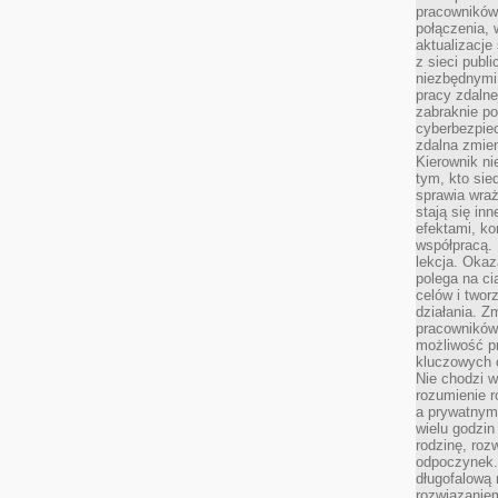
pracowników
połączenia, 
aktualizacje
z sieci publ
niezbędnymi
pracy zdalne
zabraknie po
cyberbezpie
zdalna zmien
Kierownik ni
tym, kto sied
sprawia wraż
stają się inn
efektami, ko
współpracą. 
lekcja. Okaz
polega na cią
celów i two
działania. Z
pracowników 
możliwość pr
kluczowych 
Nie chodzi w
rozumienie 
a prywatnym.
wielu godzin
rodzinę, roz
odpoczynek. 
długofalową 
rozwiązaniem